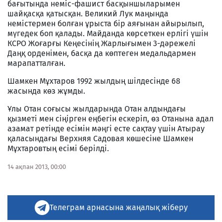
бағытында неміс-фашист басқыншыларымен
шайқасқа қатысқан. Великий Лук маңында
немістермен болған ұрыста бір аяғынан айырылып,
мүгедек боп қалады. Майданда көрсеткен ерлігі үшін
КСРО Жоғарғы Кеңесінің Жарлығымен 3-дәрежелі
Даңқ орденімен, басқа да көптеген медальдармен
марапатталған.
Шамкен Мұхтаров 1992 жылдың шілдесінде 68
жасында көз жұмды.
Ұлы Отан соғысы жылдарында Отан алдындағы
қызметі мен сіңірген еңбегін ескеріп, өз Отанына адал
азамат ретінде есімін мәңгі есте сақтау үшін Атырау
қаласындағы Верхняя Садовая көшесіне Шамкен
Мұхтаровтың есімі берілді.
14 ақпан 2013, 00:00
Телеграм арнасына жаңалық жіберу