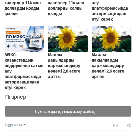
Пікірлер
Бұл тақырыпқа пікір жазу жабық
Бұрынғы