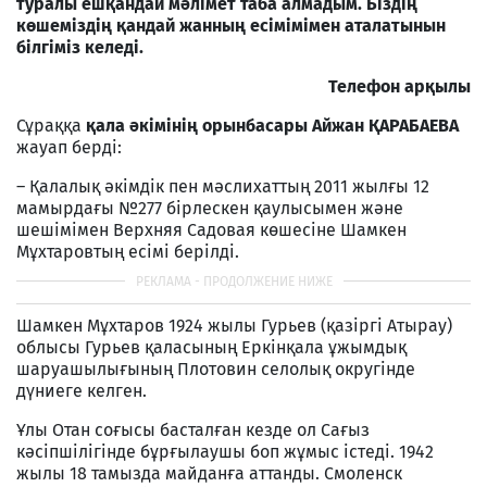
туралы ешқандай мәлімет таба алмадым. Біздің
көшеміздің қандай жанның есімімімен аталатынын
білгіміз келеді.
Телефон арқылы
Сұраққа
қала әкімінің орынбасары Айжан ҚАРАБАЕВА
жауап берді:
– Қалалық әкімдік пен мәслихаттың 2011 жылғы 12
мамырдағы №277 бірлескен қаулысымен және
шешімімен Верхняя Садовая көшесіне Шамкен
Мұхтаровтың есімі берілді.
Шамкен Мұхтаров 1924 жылы Гурьев (қазіргі Атырау)
облысы Гурьев қаласының Еркінқала ұжымдық
шаруашылығының Плотовин селолық округінде
дүниеге келген.
Ұлы Отан соғысы басталған кезде ол Сағыз
кәсіпшілігінде бұрғылаушы боп жұмыс істеді. 1942
жылы 18 тамызда майданға аттанды. Смоленск