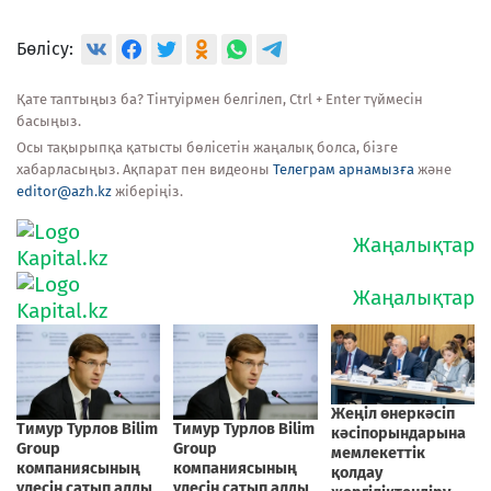
Бөлісу:
Қате таптыңыз ба? Тінтуірмен белгілеп, Ctrl + Enter түймесін
басыңыз.
Осы тақырыпқа қатысты бөлісетін жаңалық болса, бізге
хабарласыңыз. Ақпарат пен видеоны
Телеграм арнамызға
және
editor@azh.kz
жіберіңіз.