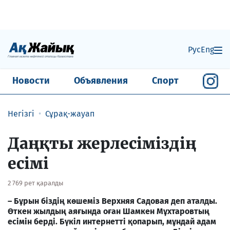
Рус
Eng
Новости
Объявления
Спорт
Негізгі
Сұрақ-жауап
Даңқты жерлесіміздің
есімі
2 769 рет қаралды
– Бұрын біздің көшеміз Верхняя Садовая деп аталды.
Өткен жылдың аяғында оған Шамкен Мұхтаровтың
есімін берді. Бүкіл интернетті қопарып, мұндай адам