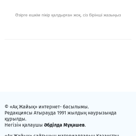
Әзірге ешкім пікір қалдырған жоқ, сіз бірінші жазыңыз
© «Ақ Жайық» интернет- басылымы.
Редакциясы Атырауда 1991 жылдың наурызында
құрылды.
Негізін қалаушы
Әбділда Мұқашев
.
«Ақ Жайық» сайтының материалдарын Қазақстан