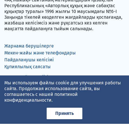
Республикасының «Авторлық құқық және сабақтас
құқықтар туралы» 1996 жылғы 10 маусымдағы №6-I
Заңында тікелей көзделген жағдайларды қоспағанда,
жазбаша келісімсіз және рұқсатсыз кез келген
мақсатта пайдалануға тыйым салынады.
Жарнама берушілерге
Мекен-жайы және телефондары
Пайдаланушы келісімі
Құпиялылық саясаты
Русский
English
Мы используем файлы cookie для улучшения работы
сайта. Продолжая использование сайта, вы
соглашаетесь с нашей
политикой
конфиденциальности
.
gismeteo.kz
мәліметіне сүйенген ауа-райы болжамы
Принять
Төлем карталарын қабылдаймыз