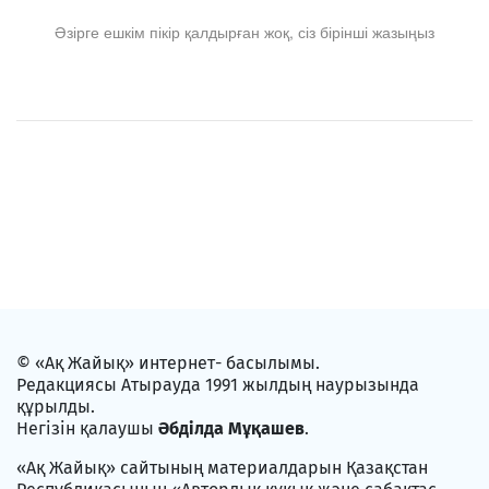
Әзірге ешкім пікір қалдырған жоқ, сіз бірінші жазыңыз
© «Ақ Жайық» интернет- басылымы.
Редакциясы Атырауда 1991 жылдың наурызында
құрылды.
Негізін қалаушы
Әбділда Мұқашев
.
«Ақ Жайық» сайтының материалдарын Қазақстан