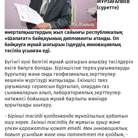
МҰРЗАҒАЛИЕВ
(суретте)
өнертапқыштардың жыл сайынғы республикалық
«Шапағат» байқауының дипломанты атанды. Ол
байқауға мұнай шоғырын іздеудің инновациялық
тәсілін ұсынған еді.
Бүгінгі күні белгілі мұнай шоғырын анықтау тәсілдерін
екіге бөлуге болады. Біріншісіне терең ұңғымаларды
бұрғылау және онда геофизикалық зерттеулер
кешенін жүргізуді жатқызады. Екіншісі таяз
ұңғымалар сериясын бұрғылап, олардан газ
сынамаларын алып, лабораториялық зерттеулер
нәтижесі бойынша мұнай барлығы жөнінде
қорытынды шығару.
-
Бірінші тәсілді қолданғанда мұнайлылық қабатын
ашу керек. Екінші тәсілдің де жұмысы ауыр және
үлкен қаражатты қажет етеді. Мен инновациялық
бағыт ұсындым және оны патенттеп те қойдым, -