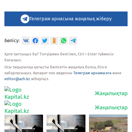
Телеграм арнасына жаңалық жіберу
Бөлісу:
Қате таптыңыз ба? Тінтуірмен белгілеп, Ctrl + Enter түймесін
басыңыз.
Осы тақырыпқа қатысты бөлісетін жаңалық болса, бізге
хабарласыңыз. Ақпарат пен видеоны
Телеграм арнамызға
және
editor@azh.kz
жіберіңіз.