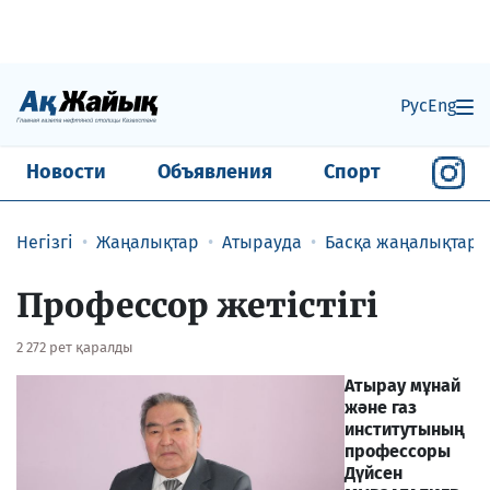
Рус
Eng
Новости
Объявления
Спорт
Негізгі
Жаңалықтар
Атырауда
Басқа жаңалықтар
Профессор жетістігі
2 272 рет қаралды
Атырау мұнай
және газ
институтының
профессоры
Дүйсен