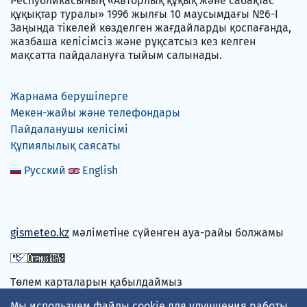
Республикасының «Авторлық құқық және сабақтас
құқықтар туралы» 1996 жылғы 10 маусымдағы №6-I
Заңында тікелей көзделген жағдайларды қоспағанда,
жазбаша келісімсіз және рұқсатсыз кез келген
мақсатта пайдалануға тыйым салынады.
Жарнама берушілерге
Мекен-жайы және телефондары
Пайдаланушы келісімі
Құпиялылық саясаты
Русский
English
gismeteo.kz
мәліметіне сүйенген ауа-райы болжамы
Төлем карталарын қабылдаймыз
Мы используем файлы cookie для улучшения работы