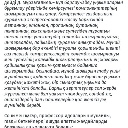
дейді Д. Мұрзағалиев.
– Бұл барлау-іздеу ұңғымаларын
бұрғылау үдерісінде көмірсутегі компоненттерінің
шоғырлануын анықтау. Көмірсутегі газдарының
құрамына экспресс-анализ жасау барысында
метаннан, этаннан, пропаннан, бутаннан,
пентаннан, гексаннан және сутегіден тұратын
шекті көмірсутектердің көлемдік шоғырлануының
интервалды, пайыздық құрамын анықтайды. Мұнай
шоғырының бар екендігі туралы қорытынды шекті
газ тәрізді көмірсутегілердің көлемдік шоғырлануы
мен сутегінің көлемдік шоғырлануының ең жоғарғы
қайшылықты қарым-қатынасы бойынша
шығарылады. Осылайша, мұнай шоғырын табу үшін
мұнайлылық қабатын ашудың және бірнеше ұңғыма
қазудың қажеті жоқ, бір сынақтық ұңғыма да
жеткілікті болады. Барлық зерттеулер сол жерде
жүргізіледі және бұл уақыт үнемдеуге, сондай-ақ,
анализдердің дәл нәтижелеріне қол жеткізуге
мүмкіндік береді.
Сонымен қатар, профессор идеяларын мұнайлы,
газды беткейлерді ашуда апатты жағдайларды
болжауға да қолдануға болады: