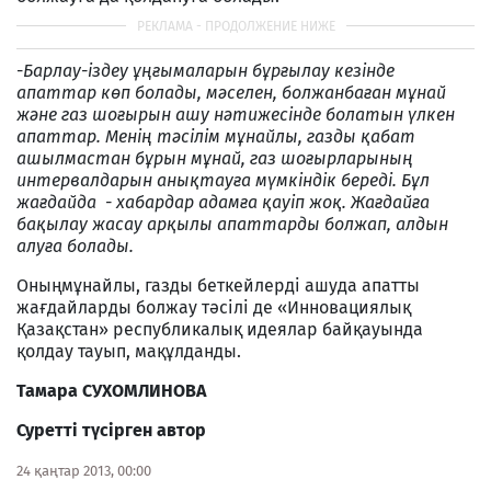
-
Барлау-іздеу ұңғымаларын бұрғылау кезінде
апаттар көп болады, мәселен, болжанбаған мұнай
және газ шоғырын ашу нәтижесінде болатын үлкен
апаттар. Менің тәсілім мұнайлы, газды қабат
ашылмастан бұрын мұнай, газ шоғырларының
интервалдарын анықтауға мүмкіндік береді. Бұл
жағдайда - хабардар адамға қауіп жоқ. Жағдайға
бақылау жасау арқылы апаттарды болжап, алдын
алуға болады.
Оныңмұнайлы, газды беткейлерді ашуда апатты
жағдайларды болжау тәсілі де «Инновациялық
Қазақстан» республикалық идеялар байқауында
қолдау тауып, мақұлданды.
Тамара СУХОМЛИНОВА
Суретті түсірген автор
24 қаңтар 2013, 00:00