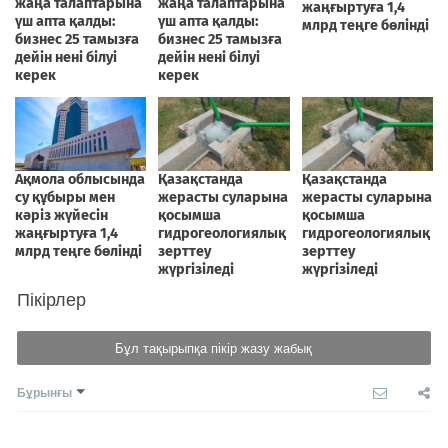
Пікірлер
Бұл тақырыпқа пікір жазу жабық
Бұрынғы