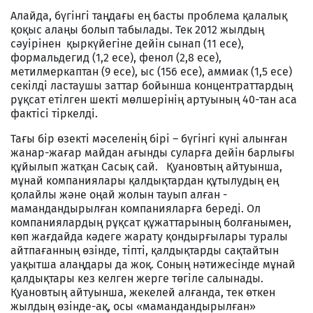
Алайда, бүгінгі таңдағы ең басты проблема қалалық
қоқыс алаңы болып табылады. Тек 2012 жылдың
сәуірінен қыркүйегіне дейін сынап (11 есе),
формальдегид (1,2 есе), фенол (2,8 есе),
метилмеркаптан (9 есе), ыс (156 есе), аммиак (1,5 есе)
секілді ластаушы заттар бойынша концентраттардың
рұқсат етілген шекті мөлшерінің артуының 40-тан аса
фактісі тіркелді.
Тағы бір өзекті мәселенің бірі – бүгінгі күні алынған
жанар-жағар майдан ағынды суларға дейін барлығы
құйылып жатқан Сасық сай. Қуановтың айтуынша,
мұнай компаниялары қалдықтардан құтылудың ең
қолайлы және оңай жолын тауып алған -
мамандандырылған компанияларға береді. Ол
компаниялардың рұқсат құжаттарының болғанымен,
көп жағдайда кәдеге жарату қондырғылары туралы
айтпағанның өзінде, тіпті, қалдықтарды сақтайтын
уақытша алаңдары да жоқ. Соның нәтижесінде мұнай
қалдықтары кез келген жерге төгіле салынады.
Қуановтың айтуынша, жекелей алғанда, тек өткен
жылдың өзінде-ақ, осы «мамандандырылған»