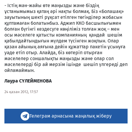
- Істің мән-жайы өте маңызды және біздің
ұстанымымыз қатаң әрі нақты болмақ. Біз «Болашақ»
зауытының шекті рұқсат етілген төгінділер жобасын
құптамаған болатынбыз. Аджип ККО басшылығымен
болған бүгінгі кездесуге көңіліміз толған жоқ – мен
осы мәселеге қатысты компанияның қандай шешім
қабылдайтындығын мүлдем түсінген жоқпын. Олар
қазан айының аяғына дейін құжаттар пакетін ұсынуға
уәде етіп отыр. Алайда, біз көтеріп отырған
мәселелер соншалықты маңызды және олар сол
мәселелерді бір ай мерзім ішінде шешіп үлгереді деп
ойламаймын.
Лаура СҮЛЕЙМЕНОВА
24 қазан 2012, 17:57
Телеграм арнасына жаңалық жіберу