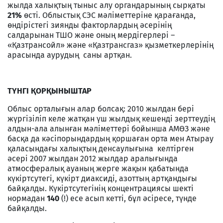
жылда халықтың тыныс алу органдарының сырқаты
21%
өсті. Облыстық СЭС мәліметтеріне қарағанда,
өндірістегі зиянды факторлардың әсерінің
салдарынан ТШО және оның мердігерлері –
«Қазтрансойл» және «Қазтрансгаз» қызметкерлерінің
арасында аурудың саны артқан.
ТҮНГІ ҚОРҚЫНЫШТАР
Облыс орталығын алар болсақ: 2010 жылдан бері
жүргізіліп келе жатқан үш жылдық кешенді зерттеудің
алдын-ала алынған мәліметтері бойынша АМӨЗ және
басқа да кәсіпорындардың қоршаған орта мен Атырау
қаласындағы халықтың денсаулығына келтірген
әсері 2007 жылдан 2012 жылдар аралығында
атмосфералық ауаның жерге жақын қабатында
күкіртсутегі, күкірт диаксиді, азоттың артқандығы
байқалды. Күкіртсутегінің концентрациясы шекті
нормадан
140
(!) есе асып кетті, бұл әсіресе, түнде
байқалды.