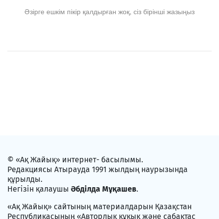
Әзірге ешкім пікір қалдырған жоқ, сіз бірінші жазыңыз
© «Ақ Жайық» интернет- басылымы.
Редакциясы Атырауда 1991 жылдың наурызында
құрылды.
Негізін қалаушы
Әбділда Мұқашев
.
«Ақ Жайық» сайтының материалдарын Қазақстан
Республикасының «Авторлық құқық және сабақтас