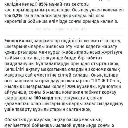
келіден келеді)
85%
мұнай-газ секторы
кәсіпорындарының еншісінде. Осынау үлкен көлемнен
тек
0,2%
ғана залалсыздандырылады. Біз осы
көрсеткіш бойынша елімізде соңғы орында келеміз.
Экологиялық заңнамалар өндірістік қызметті тазарту,
шығарындыларды зиянсыз ету және кәдеге жарату
қондырғылары мен құрал-жабдықтарынсыз жүргізуге
тыйым салса да, іс жүзінде бірде-бір табиғат
пайдаланушы бұл талаптарды орындап отырған жоқ.
Көпшілігі ақталу мақсатында олардың экономикалық
мақсатқа сай еместігіне сілтей салады. Оның ішінде
осы заңнаманы орындаудан жалтарған ТШО ЖШС-нің
жылдық шығарылым көлемі
70%
құрайды. Қуановтың
айтуынша, соңғы
5
жылда компания табиғат қорғау
шараларына
160 млрд
теңге жұмсаған, соған
қарамастан олар шығарындыларды залалсыздандыру
үшін тазарту құрылыстарын салған жоқ.
Облыстық денсаулық сақтау басқармасының
мәліметтері бойынша Жылыой ауданында соңғы
5