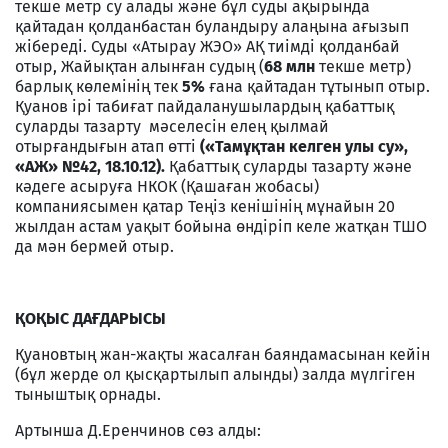
текше метр су алады және бұл суды ақырында
қайтадан қолданбастан буландыру алаңына ағызып
жібереді. Суды «Атырау ЖЭО» АҚ тиімді қолданбай
отыр, Жайықтан алынған судың (
68 млн
текше метр)
барлық көлемінің тек
5%
ғана қайтадан тұтынып отыр.
Қуанов ірі табиғат пайдаланушылардың қабаттық
суларды тазарту мәселесін елең қылмай
отырғандығын атап өтті
(«Тамұқтан келген улы су»,
«АЖ» №42, 18.10.12).
Қабаттық суларды тазарту және
кәдеге асыруға НКОК (Қашаған жобасы)
компаниясымен қатар Теңіз кенішінің мұнайын 20
жылдан астам уақыт бойына өндіріп келе жатқан ТШО
да мән бермей отыр.
ҚОҚЫС ДАҒДАРЫСЫ
Қуановтың жан-жақты жасалған баяндамасынан кейін
(бұл жерде ол қысқартылып алынды) залда мүлгіген
тыныштық орнады.
Артынша Д.Еренчинов сөз алды: