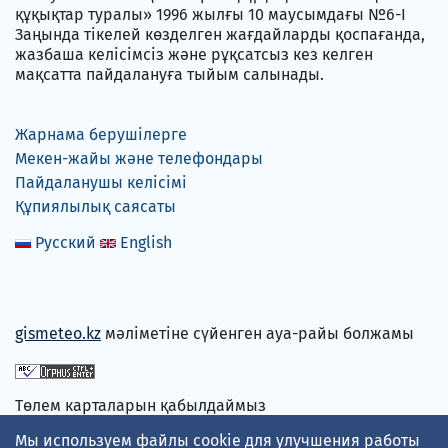
құқықтар туралы» 1996 жылғы 10 маусымдағы №6-I
Заңында тікелей көзделген жағдайларды қоспағанда,
жазбаша келісімсіз және рұқсатсыз кез келген
мақсатта пайдалануға тыйым салынады.
Жарнама берушілерге
Мекен-жайы және телефондары
Пайдаланушы келісімі
Құпиялылық саясаты
Русский
English
gismeteo.kz
мәліметіне сүйенген ауа-райы болжамы
Төлем карталарын қабылдаймыз
Мы используем файлы cookie для улучшения работы