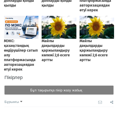
Пікірлер
Бұл тақырыпқа пікір жазу жабық
Бұрынғы