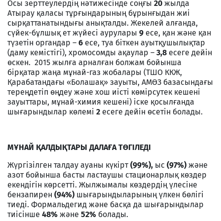
Осы зерттеулердің нәтижесінде соңғы
20
жылда
Атырау қаласы тұрғындарының бұрынғыдан жиі
сырқаттанатындығы анықталды. Жекелей алғанда,
сүйек-бұлшық ет жүйесі аурулары
9
есе, қан және қан
түзетін органдар –
6
есе, туа біткен ауытқушылықтар
(даму кемістігі), хромосомды ақаулар –
3,8
есеге дейін
өскен. 2015 жылға арналған болжам бойынша
бірқатар жаңа мұнай-газ жобалары (ТШО ККЖ,
Қарабатандағы «Болашақ» зауыты, АМӨЗ базасындағы
тереңдетіп өңдеу және хош иісті көмірсутек кешені
зауыттары, мұнай-химия кешені) іске қосылғанда
шығарындылар көлемі
2
есеге дейін өсетін болады.
МҰНАЙ ҚАЛДЫҚТАРЫ ДАЛАҒА ТӨГІЛЕДІ
Жүргізілген талдау ауаны күкірт
(99%),
ыс
(97%)
және
азот бойынша басты ластаушы стационарлық көздер
екендігін көрсетті. Жылжымалы көздердің үлесіне
бензапирен
(94%)
шығарындыларының үлкен бөлігі
тиеді. Формальдегид және басқа да шығарындылар
тиісінше
48%
және
52%
болады.