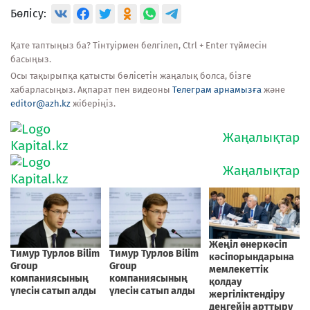
Бөлісу:
Қате таптыңыз ба? Тінтуірмен белгілеп, Ctrl + Enter түймесін
басыңыз.
Осы тақырыпқа қатысты бөлісетін жаңалық болса, бізге
хабарласыңыз. Ақпарат пен видеоны
Телеграм арнамызға
және
editor@azh.kz
жіберіңіз.