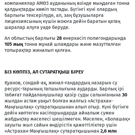
компаниялар АМӨЗ ауданының өзінде мыңдаған тонна
қалдықтарды көміп тастады. Бүгінгі күні олардың
барлығы тексерілуде, ал, заң бұзушыларға
лицензиясының күшін жоюға дейін баратын қатаң
шаралар алуға уәде беруде.
Ал облыстың барлығы
28
өнеркәсіп полигондарында
105 мың
тонна мұнай шламдары және мазутталған
топырақтар жиналып қалған.
БІЗ КӨППІЗ, АЛ СУТАРАТҚЫШ БІРЕУ
Қуанов, сондай-ақ, жинал-ғандардың назарын су
ресурс-тарының тапшылығына аударды. Барлық ірі
табиғат пайдаланушылар қазір суды салынғанына
30
жылдан астам уақыт болған жалғыз «Астрахан-
Маңғышлақ» сутаратқышынан алып отыр. Күні бүгінге
дейін көптеген кәсіпорындарда айналым сумен
жабдықтау мәселесі шешілмеген. Мәселен, «Болашақ»
зауыты жыл сайын өндірістік қажеттіліктер үшін
«Астрахан-Маңғышлақ» сутаратқышынан
2,6 млн