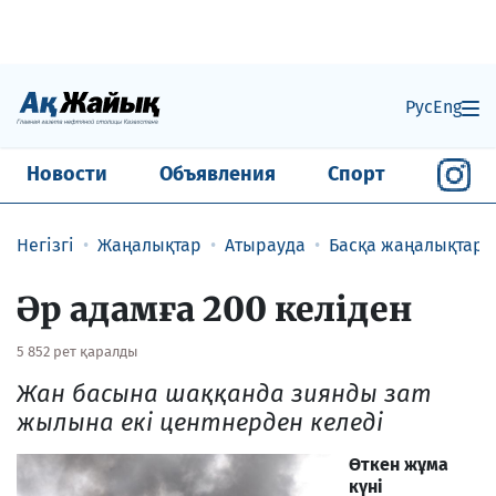
Рус
Eng
Новости
Объявления
Спорт
Негізгі
Жаңалықтар
Атырауда
Басқа жаңалықтар
Әр адамға 200 келіден
5 852 рет қаралды
Жан басына шаққанда зиянды зат
жылына екі центнерден келеді
Өткен жұма
күні