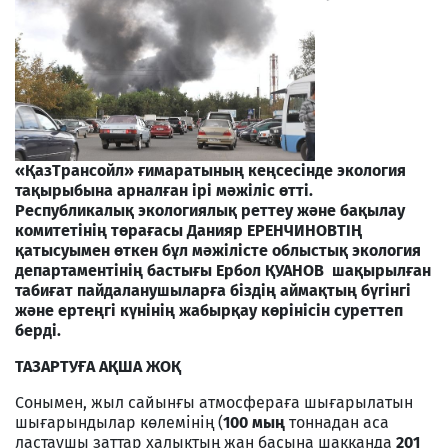
«ҚазТрансойл» ғимаратының кеңсесінде экология
тақырыбына арналған ірі мәжіліс өтті.
Республикалық экологиялық реттеу және бақылау
комитетінің төрағасы Данияр ЕРЕНЧИНОВТІҢ
қатысуымен өткен бұл мәжілісте облыстық экология
департаментінің бастығы Ербол ҚУАНОВ шақырылған
табиғат пайдаланушыларға біздің аймақтың бүгінгі
және ертеңгі күнінің жабырқау көрінісін суреттеп
берді.
ТАЗАРТУҒА АҚША ЖОҚ
Сонымен, жыл сайынғы атмосфераға шығарылатын
шығарындылар көлемінің (
100 мың
тоннадан аса
ластаушы заттар халықтың жан басына шаққанда
201