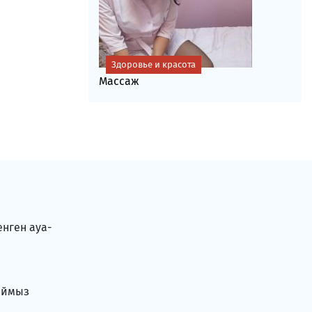
Здоровье и красота
Массаж
енген ауа-
аймыз