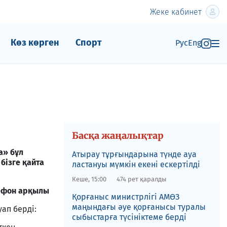
Жеке кабинет
Көз көрген
Спорт
Рус
Eng
Басқа жаңалықтар
а» бұл
Атырау тұрғындарына түнде ауа
бізге қайта
ластануы мүмкін екені ескертілді
Кеше, 15:00
474 рет қаралды
ефон арқылы
Қорғаныс министрлігі АМӨЗ
маңындағы әуе қорғанысы туралы
ап берді:
сыбыстарға түсініктеме берді