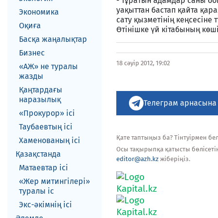
- Тұратын адамдар саны б
уақыттан бастап қайта қара
Экономика
сату қызметінің кеңсесіне
Оқиға
Өтінішке үй кітабының көш
Басқа жаңалықтар
Бизнес
18 сәуір 2012, 19:02
«АЖ» не туралы
жазды
Қаңтардағы
наразылық
Телеграм арнасына
«Прокурор» ісі
Таубаевтың ісі
Қате таптыңыз ба? Тінтуірмен белг
Хаменованың ісі
Осы тақырыпқа қатысты бөлісеті
Қазақстанда
editor@azh.kz
жіберіңіз.
Матаевтар ici
«Жер митингілері»
туралы іс
Экс-әкiмнiң iсi