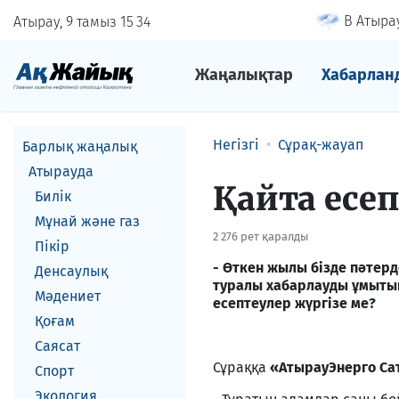
В Атырау
Атырау, 9 тамыз
15
34
Жаңалықтар
Хабарлан
Негізгі
Сұрақ-жауап
Барлық жаңалық
Атырауда
Қайта есеп
Билік
Мұнай және газ
2 276 рет қаралды
Пікір
- Өткен жылы бізде пәтерд
Денсаулық
туралы хабарлауды ұмытып 
Мәдениет
есептеулер жүргізе ме?
Қоғам
Саясат
Сұраққа
«АтырауЭнерго С
Спорт
Экология