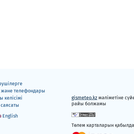
рушілерге
 және телефондары
gismeteo.kz
мәліметіне сүй
 келісімі
райы болжамы
 саясаты
English
Төлем карталарын қабылд