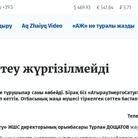
 +39.5
$ 469.93
€ 541.64
₽ 5.71
дыру
Aq Zhaiyq Video
«АЖ» не туралы жазды
теу жүргізілмейді
е тұрушылар саны көбейді. Бірақ біз «АтырауЭнергоСатуғ
кеттік. Отбасының жаңа мүшесі тіркелген сәттен бастап 
Тел
ату» ЖШС директорының орынбасары Тұрлан ДОЩАТОВ
жау