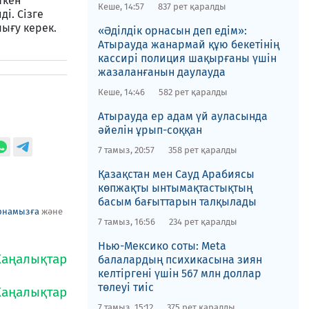
ткен
Кеше, 14:57
837 рет қаралды
і. Сізге
шығу керек.
«Әділдік орнасын деп едім»:
Атырауда жанармай құю бекетінің
кассирі полиция шақырғаны үшін
жазаланғанын даулауда
Кеше, 14:46
582 рет қаралды
Атырауда ер адам үй ауласында
әйелін ұрып-соққан
7 тамыз, 20:57
358 рет қаралды
Қазақстан мен Сауд Арабиясы
көпжақты ынтымақтастықтың
басым бағыттарын талқылады
рнамызға
және
7 тамыз, 16:56
234 рет қаралды
Нью-Мексико соты​: Meta
балалардың психикасына зиян
келтіргені үшін 567 млн доллар
төлеуі тиіс
7 тамыз, 15:12
375 рет қаралды