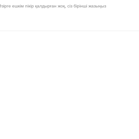
Әзірге ешкім пікір қалдырған жоқ, сіз бірінші жазыңыз