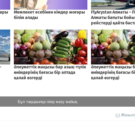
Бұл тақырыпқа пікір жазу жабық
Жазыл