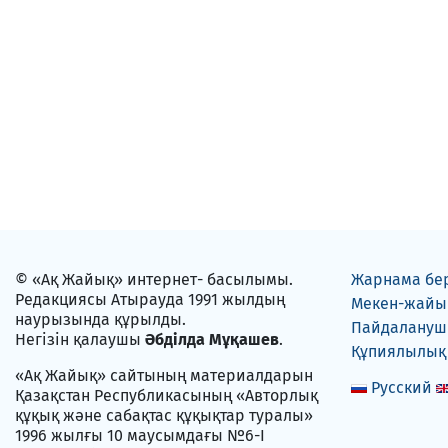
© «Ақ Жайық» интернет- басылымы.
Жарнама бе
Редакциясы Атырауда 1991 жылдың
Мекен-жайы
наурызында құрылды.
Пайдаланушы
Негізін қалаушы
Әбділда Мұқашев
.
Құпиялылық
«Ақ Жайық» сайтының материалдарын
Русский
Қазақстан Республикасының «Авторлық
құқық және сабақтас құқықтар туралы»
1996 жылғы 10 маусымдағы №6-I