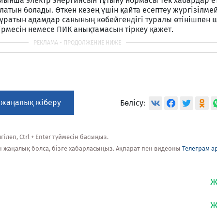
ойынша электр энергиясын тұтыну нормасы тек хабардар е
латын болады. Өткен кезең үшін қайта есептеу жүргізілмейд
 тұратын адамдар санының көбейгендігі туралы өтінішпен 
ірмесін немесе ПИК анықтамасын тіркеу қажет.
 жаңалық жіберу
Бөлісу:
ілеп, Ctrl + Enter түймесін басыңыз.
н жаңалық болса, бізге хабарласыңыз. Ақпарат пен видеоны
Телеграм а