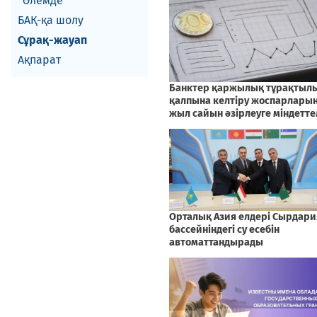
Әлемде
БАҚ-қа шолу
Сұрақ-жауап
Ақпарат