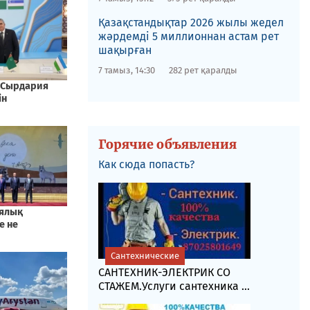
Қазақстандықтар 2026 жылы жедел
жәрдемді 5 миллионнан астам рет
шақырған
7 тамыз, 14:30
282 рет қаралды
Горячие объявления
Как сюда попасть?
Сантехнические
САНТЕХНИК-ЭЛЕКТРИК СО
СТАЖЕМ.Услуги сантехника ...