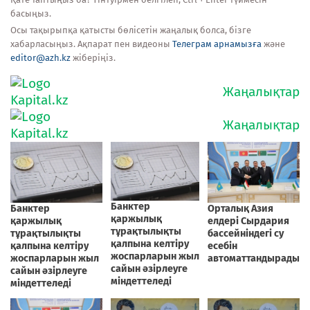
басыңыз.
Осы тақырыпқа қатысты бөлісетін жаңалық болса, бізге
хабарласыңыз. Ақпарат пен видеоны
Телеграм арнамызға
және
editor@azh.kz
жіберіңіз.