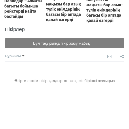
Пікірлер
Бұл тақырыпқа пікір жазу жабық
Бұрынғы
Әзірге ешкім пікір қалдырған жоқ, сіз бірінші жазыңыз