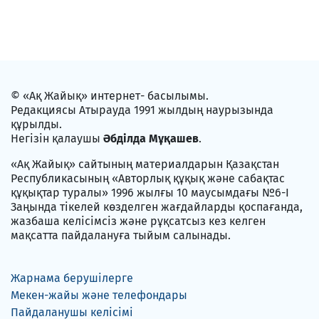
© «Ақ Жайық» интернет- басылымы.
Редакциясы Атырауда 1991 жылдың наурызында
құрылды.
Негізін қалаушы
Әбділда Мұқашев
.
«Ақ Жайық» сайтының материалдарын Қазақстан
Республикасының «Авторлық құқық және сабақтас
құқықтар туралы» 1996 жылғы 10 маусымдағы №6-I
Заңында тікелей көзделген жағдайларды қоспағанда,
жазбаша келісімсіз және рұқсатсыз кез келген
мақсатта пайдалануға тыйым салынады.
Жарнама берушілерге
Мекен-жайы және телефондары
Пайдаланушы келісімі