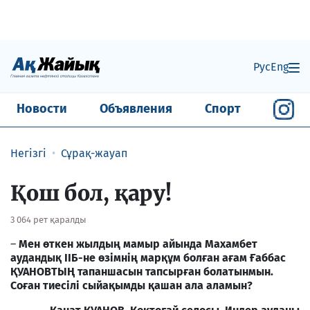
Рус
Eng
Новости
Объявления
Спорт
Негізгі
Сұрақ-жауап
Қош бол, қару!
3 064 рет қаралды
–
Мен өткен жылдың мамыр айында Махамбет
аудандық ІІБ-не өзімнің марқұм болған ағам Ғаббас
ҚУАНОВТЫҢ тапаншасын тапсырған болатынмын.
Соған тиесілі сыйақымды қашан ала аламын?