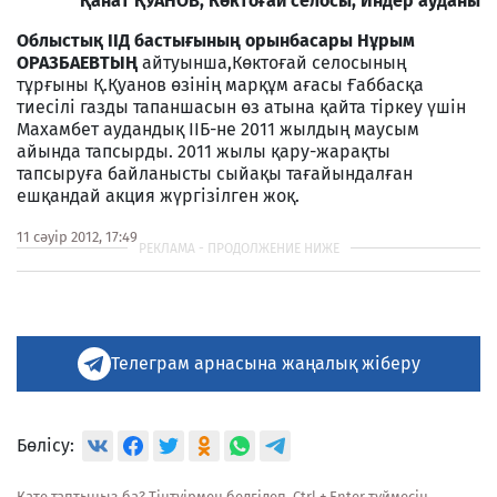
Қанат ҚУАНОВ, Көктоғай селосы, Индер ауданы
Облыстық ІІД бастығының орынбасары Нұрым
ОРАЗБАЕВТЫҢ
айтуынша,Көктоғай селосының
тұрғыны Қ.Қуанов өзінің марқұм ағасы Ғаббасқа
тиесілі газды тапаншасын өз атына қайта тіркеу үшін
Махамбет аудандық ІІБ-не 2011 жылдың маусым
айында тапсырды. 2011 жылы қару-жарақты
тапсыруға байланысты сыйақы тағайындалған
ешқандай акция жүргізілген жоқ.
11 сәуір 2012, 17:49
Телеграм арнасына жаңалық жіберу
Бөлісу:
Қате таптыңыз ба? Тінтуірмен белгілеп, Ctrl + Enter түймесін