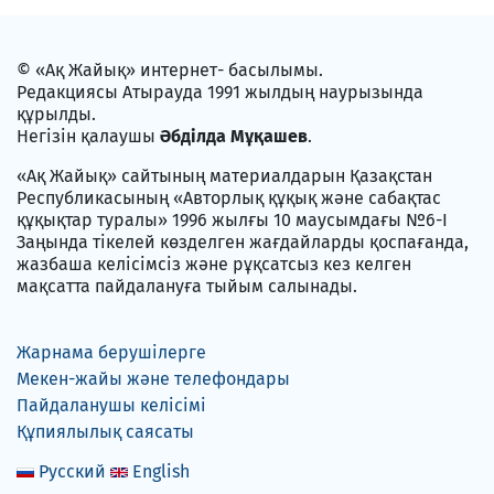
© «Ақ Жайық» интернет- басылымы.
Редакциясы Атырауда 1991 жылдың наурызында
құрылды.
Негізін қалаушы
Әбділда Мұқашев
.
«Ақ Жайық» сайтының материалдарын Қазақстан
Республикасының «Авторлық құқық және сабақтас
құқықтар туралы» 1996 жылғы 10 маусымдағы №6-I
Заңында тікелей көзделген жағдайларды қоспағанда,
жазбаша келісімсіз және рұқсатсыз кез келген
мақсатта пайдалануға тыйым салынады.
Жарнама берушілерге
Мекен-жайы және телефондары
Пайдаланушы келісімі
Құпиялылық саясаты
Русский
English