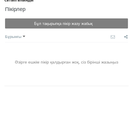
Пікірлер
Бұл тақырыпқа пікір жазу жабық
Бұрынғы
Әзірге ешкім пікір қалдырған жоқ, сіз бірінші жазыңыз