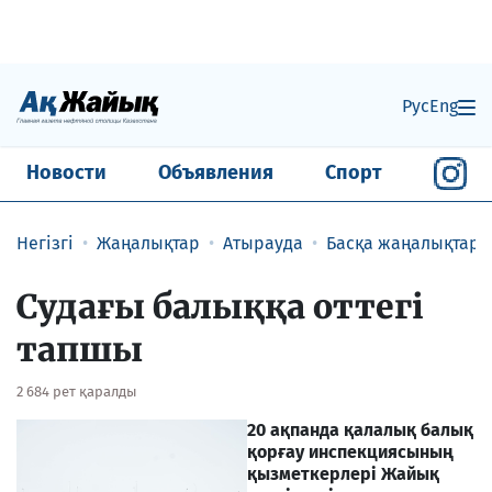
Рус
Eng
Новости
Объявления
Спорт
Негізгі
Жаңалықтар
Атырауда
Басқа жаңалықтар
Судағы балыққа оттегі
тапшы
2 684 рет қаралды
20 ақпанда қалалық балық
қорғау инспекциясының
қызметкерлері Жайық