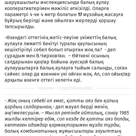
шаруашылығы инспекциясында балық аулау
кооперативтерімен мәжіліс өткізілді. Оларға
параметрі 4-ке 4 метр болатын
17
мұзойық жасауға
бұйрық берілді және ойылған жерлерді қоршау
тапсырылды.
-Өзендегі оттегінің жетіс-пеуіне үкіметтің балық
аулауға лимитті бекітуі туралы қаулысының
кешіктірілуі себеп болып отырған жоқ па? - деп
сұрадым мен В.Чирковтан. – Өйткені осының
салдарынан қаңтар бойына әуесқой балық
аулаушыларға балық аулауға тыйым салынды, соған
сәйкес олар да өзеннен үкі ойған жоқ. Ал, сол ойықтар
арқылы өзенге оттегі келетін еді.
- Жоқ оның себебі ол емес, қатты аяз бен қалың
қардың салдарынан,
- деп жауап берді менің
әңгімелесушім. –
Мысал ретінде айталық, сонау 1985
жылды келтірер едім, сол кезде де қатты аяз болды,
көптеген адамдар қармақтарымен мұзда тұрды,
балық комбинатының жұмысшылары зауыттың