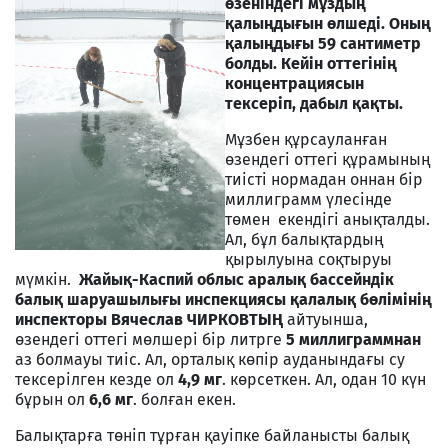
өзеніндегі мұздың
қалыңдығын өлшеді. Оның
қалыңдығы 59 сантиметр
болды. Кейін оттегінің
концентрациясын
тексеріп, дабыл қақты.
Мұзбен құрсауланған
өзендегі оттегі құрамының
тиісті нормадан оннан бір
миллиграмм үлесінде
төмен екендігі анықталды.
Ал, бұл балықтардың
қырылуына соқтыруы
мүмкін.
Жайық-Каспий облыс аралық бассейндік
балық шаруашылығы инспекциясы қалалық бөлімінің
инспекторы Вячеслав ЧИРКОВТЫҢ
айтуынша,
өзендегі оттегі мөлшері бір литрге
5 миллиграммнан
аз болмауы тиіс. Ал, орталық көпір ауданындағы су
тексерілген кезде ол
4,9 мг
. көрсеткен. Ал, одан 10 күн
бұрын ол
6,6 мг
. болған екен.
Балықтарға төніп тұрған қауіпке байланысты балық