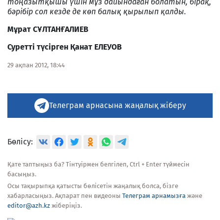
тоңазытқышы үшін мұз дайындаған болатын, бірақ,
бәрібір сол кезде де көп балық қырылып қалды.
Мұрат СҰЛТАНҒАЛИЕВ
Суретті түсірген Қанат ЕЛЕУОВ
29 ақпан 2012, 18:44
Телеграм арнасына жаңалық жіберу
Бөлісу:
Қате таптыңыз ба? Тінтуірмен белгілеп, Ctrl + Enter түймесін
басыңыз.
Осы тақырыпқа қатысты бөлісетін жаңалық болса, бізге
хабарласыңыз. Ақпарат пен видеоны
Телеграм арнамызға
және
editor@azh.kz
жіберіңіз.