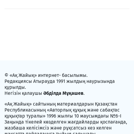
© «Ақ Жайық» интернет- басылымы.
Редакциясы Атырауда 1991 жылдың наурызында
құрылды.
Негізін қалаушы
Әбділда Мұқашев
.
«Ақ Жайық» сайтының материалдарын Қазақстан
Республикасының «Авторлық құқық және сабақтас
құқықтар туралы» 1996 жылғы 10 маусымдағы №6-I
Заңында тікелей көзделген жағдайларды қоспағанда,
жазбаша келісімсіз және рұқсатсыз кез келген
мақсатта пайдалануға тыйым салынады.