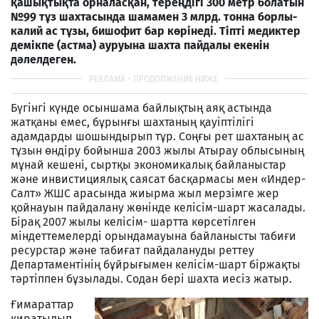
қашықтықта орналасқан, тереңдігі 300 метр болатын
№99 тұз шахтасында шамамен 3 млрд. тонна борлы-
калий ас тұзы, бишофит бар көрінеді. Тіпті медиктер
демікпе (астма) ауруына шахта пайдалы екенін
дәлелдеген.
Бүгінгі күнде осыншама байлықтың аяқ астында
жатқаны емес, бұрынғы шахтаның қауіптілігі
адамдарды шошындырып тұр. Соңғы рет шахтаның ас
тұзын өндіру бойынша 2003 жылы Атырау облысының
мұнай кешені, сыртқы экономикалық байланыстар
және инвистициялық саясат басқармасы мен «Индер-
Салт» ЖШС арасында жиырма жыл мерзімге жер
қойнауын пайдалану жөнінде келісім-шарт жасалады.
Бірақ 2007 жылы келісім- шартта көрсетілген
міндеттемелерді орындамауына байланысты табиғи
ресурстар және табиғат пайдалануды реттеу
Департаментінің бұйрығымен келісім-шарт біржақты
тәртіппен бұзылады. Содан бері шахта иесіз жатыр.
Ғимараттар
қиратылып,