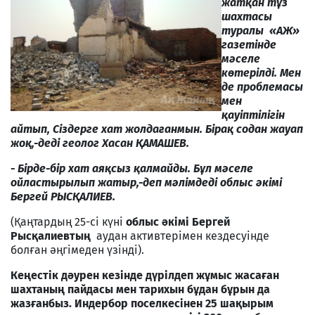
жатқан тұз
шахтасы
туралы «АЖ»
газетінде
мәселе
көтерілді. Мен
де проблемасы
мен
қауіптілігін
айтып, Сіздерге хат жолдағанмын. Бірақ содан жауап
жоқ,-деді геолог Хасан ҚАМАШЕВ.
- Бірде-бір хат аяқсыз қалмайды. Бұл мәселе
ойластырылып жатыр,-деп мәлімдеді облыс әкімі
Бергей РЫСҚАЛИЕВ.
(Қаңтардың 25-сі күні
облыс әкімі
Бергей
Рысқалиевтың
аудан активтерімен кездесуінде
болған әңгімеден үзінді).
Кеңестік дәурен кезінде дүрілдеп жұмыс жасаған
шахтаның пайдасы мен тарихын бұдан бұрын да
жазғанбыз. Индербор поселкесінен 25 шақырым