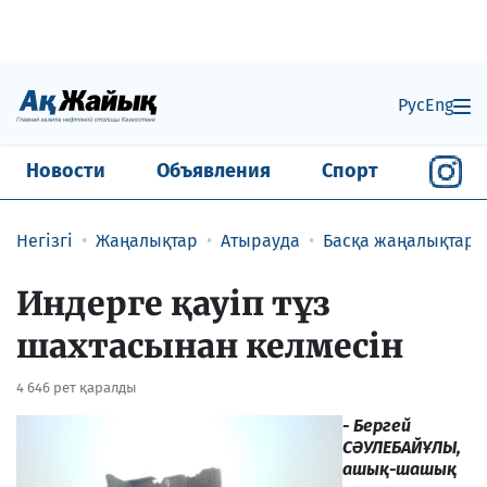
Рус
Eng
Новости
Объявления
Спорт
Негізгі
Жаңалықтар
Атырауда
Басқа жаңалықтар
Индерге қауiп тұз
шахтасынан келмесiн
4 646 рет қаралды
- Бергей
СӘУЛЕБАЙҰЛЫ,
ашық-шашық