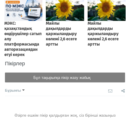
Пікірлер
Бұл тақырыпқа пікір жазу жабық
Бұрынғы
Әзірге ешкім пікір қалдырған жоқ, сіз бірінші жазыңыз