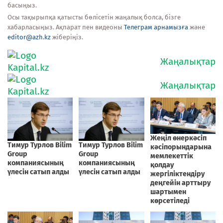
басыңыз.
Осы тақырыпқа қатысты бөлісетін жаңалық болса, бізге
хабарласыңыз. Ақпарат пен видеоны
Телеграм арнамызға
және
editor@azh.kz
жіберіңіз.