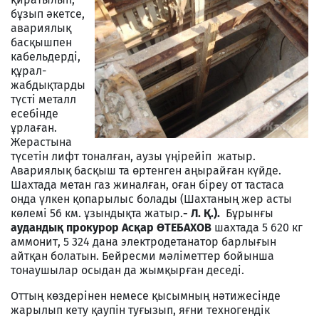
бұзып әкетсе,
авариялық
басқышпен
кабельдерді,
құрал-
жабдықтарды
түсті металл
есебінде
ұрлаған.
Жерастына
түсетін лифт тоналған, аузы үңірейіп жатыр.
Авариялық басқыш та өртенген аңырайған күйде.
Шахтада метан газ жиналған, оған біреу от тастаса
онда үлкен қопарылыс болады (Шахтаның жер асты
көлемі 56 км. ұзындықта жатыр.
- Л. Қ.).
Бұрынғы
аудандық прокурор Асқар ӨТЕБАХОВ
шахтада 5 620 кг
аммонит, 5 324 дана электродетанатор барлығын
айтқан болатын. Бейресми мәліметтер бойынша
тонаушылар осыдан да жымқырған деседі.
Оттың көздерінен немесе қысымның нәтижесінде
жарылып кету қаупін туғызып, яғни техногендік