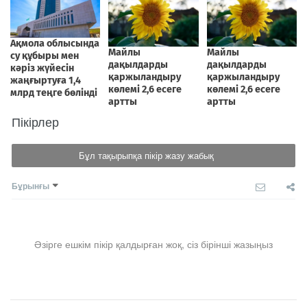
Пікірлер
Бұл тақырыпқа пікір жазу жабық
Бұрынғы
Әзірге ешкім пікір қалдырған жоқ, сіз бірінші жазыңыз