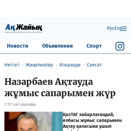
Рус
Eng
Новости
Объявления
Спорт
Негізгі
Жаңалықтар
Атырауда
Саясат
Назарбаев Ақтауда
жұмыс сапарымен жүр
3 157 рет қаралды
ҚазТАГ хабарлағандай,
елбасы жұмыс сапарымен
Ақтау қаласына ұшып