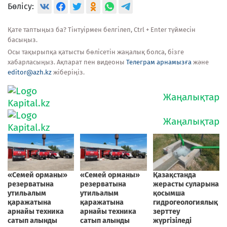
Бөлісу:
Қате таптыңыз ба? Тінтуірмен белгілеп, Ctrl + Enter түймесін
басыңыз.
Осы тақырыпқа қатысты бөлісетін жаңалық болса, бізге
хабарласыңыз. Ақпарат пен видеоны
Телеграм арнамызға
және
editor@azh.kz
жіберіңіз.