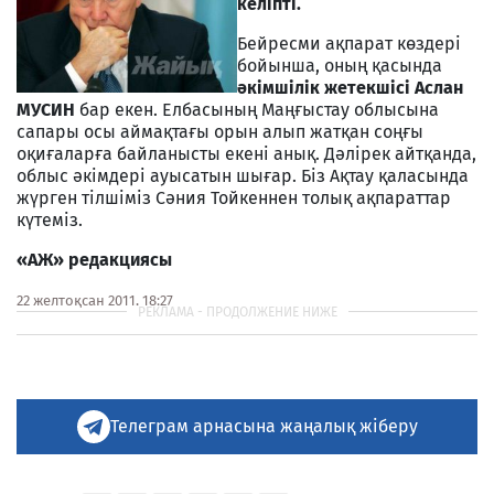
келіпті.
Бейресми ақпарат көздері
бойынша, оның қасында
әкімшілік жетекшісі Аслан
МУСИН
бар екен. Елбасының Маңғыстау облысына
сапары осы аймақтағы орын алып жатқан соңғы
оқиғаларға байланысты екені анық. Дәлірек айтқанда,
облыс әкімдері ауысатын шығар. Біз Ақтау қаласында
жүрген тілшіміз Сәния Тойкеннен толық ақпараттар
күтеміз.
«АЖ» редакциясы
22 желтоқсан 2011, 18:27
Телеграм арнасына жаңалық жіберу