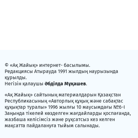
© «Ақ Жайық» интернет- басылымы.
Редакциясы Атырауда 1991 жылдың наурызында
құрылды.
Негізін қалаушы
Әбділда Мұқашев
.
«Ақ Жайық» сайтының материалдарын Қазақстан
Республикасының «Авторлық құқық және сабақтас
құқықтар туралы» 1996 жылғы 10 маусымдағы №6-I
Заңында тікелей көзделген жағдайларды қоспағанда,
жазбаша келісімсіз және рұқсатсыз кез келген
мақсатта пайдалануға тыйым салынады.