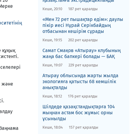
ы 26
Қазақстанға экстрадицияланды
Мерке
Кеше, 20:10
187 рет қаралды
«Мен 72 рет пышақтар едім»: даулы
ситетінің
пікір иесі Нұрай Серікбайдың
отбасынан кешірім сұрады
Кеше, 19:15
202 рет қаралды
е құқық
​Самат Смақов «Атырау» клубының
истенті.
жаңа бас бапкері болады — БАҚ
Кеше, 19:07
229 рет қаралды
әселелері
​Атырау облысында жарты жылда
экологияға қатысты 68 кемшілік
а
және
анықталды
Кеше, 18:12
176 рет қаралды
і.
​Шілдеде қазақстандықтарға 104
талдау
мыңнан астам бос жұмыс орны
ұсынылды
Кеше, 18:04
157 рет қаралды
 Заңнама