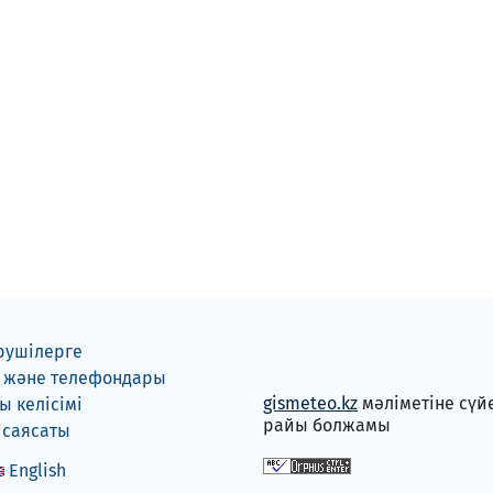
рушілерге
 және телефондары
gismeteo.kz
мәліметіне сүй
 келісімі
райы болжамы
 саясаты
English