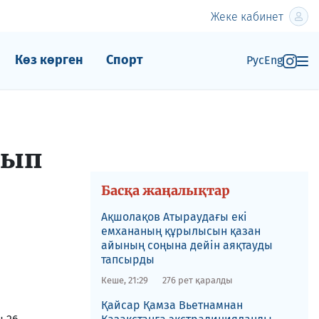
Жеке кабинет
Көз көрген
Спорт
Рус
Eng
лып
Басқа жаңалықтар
Ақшолақов Атыраудағы екі
емхананың құрылысын қазан
айының соңына дейін аяқтауды
тапсырды
Кеше, 21:29
276 рет қаралды
​Қайсар Қамза Вьетнамнан