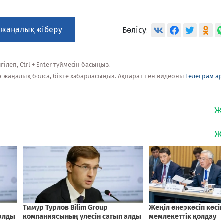
 жаңалық жіберу
Бөлісу:
ілеп, Ctrl + Enter түймесін басыңыз.
н жаңалық болса, бізге хабарласыңыз. Ақпарат пен видеоны
Телеграм а