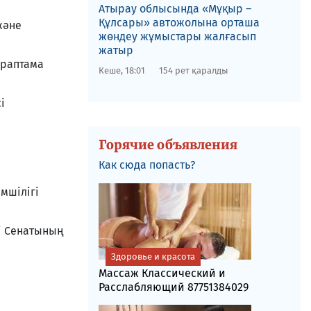
​Атырау облысында «Мұқыр –
Құлсары» автожолына орташа
және
жөндеу жұмыстары жалғасып
жатыр
араптама
Кеше, 18:01
154 рет қаралды
і
Горячие объявления
Как сюда попасть?
мшілігі
ті Сенатының
Здоровье и красота
Массаж Классический и
Расслабляющий 87751384029