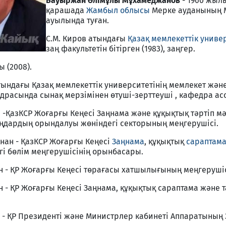
Бауыржан Әлімұлы Мұхамеджанов
- 1960 жыл
қарашада
Жамбыл облысы
Мерке ауданының 
ауылында туған.
С.М. Киров атындағы
Қазақ мемлекеттік универ
заң факультетін бітірген (1983), заңгер.
 (2008).
атындағы Қазақ мемлекеттік университетінің мемлекет жән
расында сынақ мерзімінен өтуші-зерттеуші , кафедра асс
-ҚазКСР Жоғарғы Кеңесі Заңнама және құқықтық тәртіп м
 заңдардың орындалуы жөніндегі секторының меңгерушісі.
нан - ҚазКСР Жоғарғы Кеңесі
Заңнама
, құқықтық
сараптам
гі бөлім меңгерушісінің орынбасары.
н - ҚР Жоғарғы Кеңесі төрағасы хатшылығының меңгерушіс
 - ҚР Жоғарғы Кеңесі Заңнама, құқықтық сараптама және 
 - ҚР Президенті және Министрлер кабинеті Аппаратының