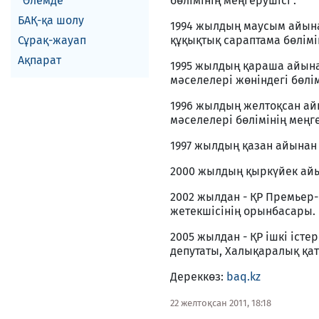
Әлемде
бөлімінің меңгерушісі .
БАҚ-қа шолу
1994 жылдың маусым айына
Сұрақ-жауап
құқықтық сараптама бөлімі
Ақпарат
1995 жылдың қараша айынан
мәселелері жөніндегі бөлім
1996 жылдың желтоқсан айы
мәселелері бөлімінің меңге
1997 жылдың қазан айынан -
2000 жылдың қыркүйек айын
2002 жылдан - ҚР Премьер-
жетекшісінің орынбасары.
2005 жылдан - ҚР ішкі іст
депутаты, Халықаралық қат
Дереккөз:
baq.kz
22 желтоқсан 2011, 18:18