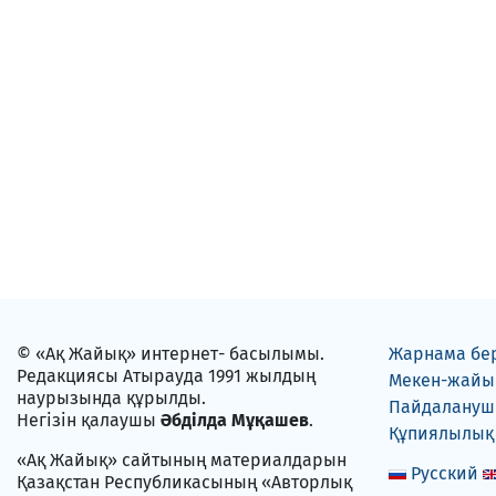
© «Ақ Жайық» интернет- басылымы.
Жарнама бе
Редакциясы Атырауда 1991 жылдың
Мекен-жайы
наурызында құрылды.
Пайдаланушы
Негізін қалаушы
Әбділда Мұқашев
.
Құпиялылық
«Ақ Жайық» сайтының материалдарын
Русский
Қазақстан Республикасының «Авторлық