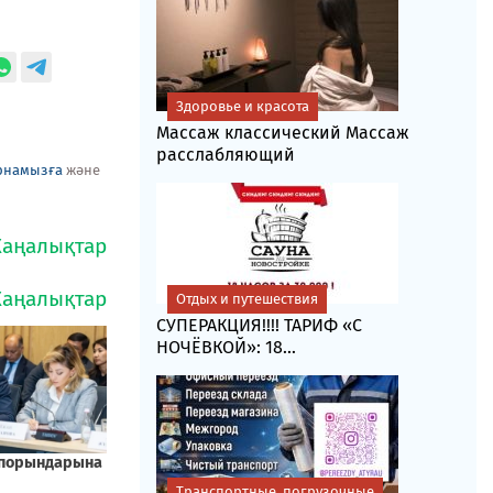
Здоровье и красота
Массаж классический Массаж
расслабляющий
рнамызға
және
Отдых и путешествия
СУПЕРАКЦИЯ!!!! ТАРИФ «C
НОЧЁВКОЙ»: 18...
Транспортные, погрузочные