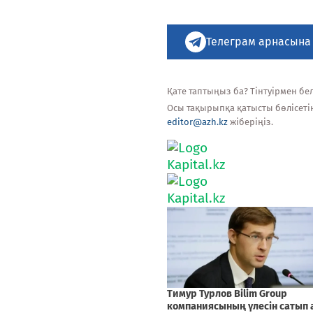
Телеграм арнасына
Қате таптыңыз ба? Тінтуірмен белг
Осы тақырыпқа қатысты бөлісеті
editor@azh.kz
жіберіңіз.