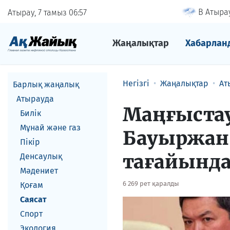
В Атырау
Атырау, 7 тамыз
06
57
Жаңалықтар
Хабарлан
Негізгі
Жаңалықтар
Ат
Барлық жаңалық
Атырауда
Маңғыстау
Билік
Мұнай және газ
Бауыржан
Пікір
тағайынд
Денсаулық
Мәдениет
6 269 рет қаралды
Қоғам
Саясат
Спорт
Экология