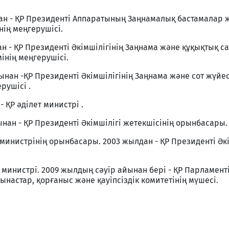
н - ҚР Президенті Аппаратының Заңнамалық бастамалар 
нің меңгерушісі.
 - ҚР Президенті Әкімшілігінің Заңнама және құқықтық с
інің меңгерушісі.
нан -ҚР Президенті Әкімшілігінің Заңнама және сот жүйес
рушісі .
 ҚР әділет министрі .
ан - ҚР Президенті Әкімшілігі жетекшісінің орынбасары.
министрінің орынбасары. 2003 жылдан - ҚР Президенті Әкі
ер министрі. 2009 жылдың сәуір айынан бері - ҚР Парламен
ынастар, қорғаныс және қауіпсіздік комитетінің мүшесі.