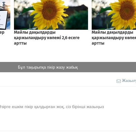
Бұл тақырыпқа пікір жазу жабық
Жазыл
Әзірге ешкім пікір қалдырған жоқ, сіз бірінші жазыңыз