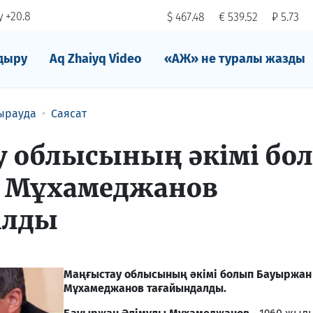
 +20.8
$ 467.48
€ 539.52
₽ 5.73
дыру
Aq Zhaiyq Video
«АЖ» не туралы жазды
ырауда
Саясат
 облысының әкімі бо
 Мұхамеджанов
алды
Маңғыстау облысының әкімі болып Бауыржан
Мұхамеджанов тағайындалды.