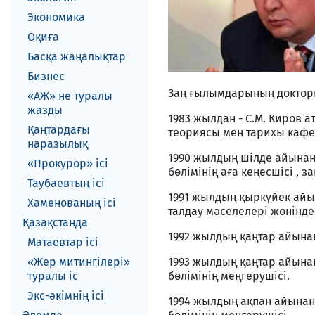
Экономика
Оқиға
Басқа жаңалықтар
Бизнес
Заң ғылымдарының докторы
«АЖ» не туралы
жазды
1983 жылдан - С.М. Киров 
Қаңтардағы
теориясы мен тарихы кафед
наразылық
1990 жылдың шілде айынан 
«Прокурор» ісі
бөлімінің аға кеңесшісі ,
Таубаевтың ісі
1991 жылдың қыркүйек айы
Хаменованың ісі
талдау мәселелері жөнінде
Қазақстанда
1992 жылдың қаңтар айына
Матаевтар ici
«Жер митингілері»
1993 жылдың қаңтар айынан
туралы іс
бөлімінің меңгерушісі.
Экс-әкiмнiң iсi
1994 жылдың ақпан айынан