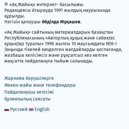
© «Ақ Жайық» интернет- басылымы.
Редакциясы Атырауда 1991 жылдың наурызында
құрылды.
Негізін қалаушы
Әбділда Мұқашев
.
«Ақ Жайық» сайтының материалдарын Қазақстан
Республикасының «Авторлық құқық және сабақтас
құқықтар туралы» 1996 жылғы 10 маусымдағы №6-I
Заңында тікелей көзделген жағдайларды қоспағанда,
жазбаша келісімсіз және рұқсатсыз кез келген
мақсатта пайдалануға тыйым салынады.
Жарнама берушілерге
Мекен-жайы және телефондары
Пайдаланушы келісімі
Құпиялылық саясаты
Русский
English