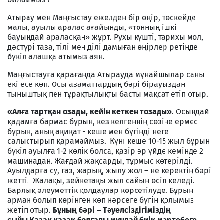
Атырау мен Маңғыстау ежелден бір өңір, төскейде
малы, ауылы аралас ағайынды, «тонның ішкі
бауындай араласқан» жұрт. Рухы күшті, тарихы мол,
дәстүрі таза, тілі мен ділі дамыған өңірлер ретінде
бүкіл алашқа атымыз аян.
Маңғыстауға қарағанда Атырауда мұнайшылар саны
екі есе көп. Осы азаматтардың бәрі бірауыздан
тыныштық пен тұрақтылықты басты мақсат етіп отыр.
«Алға тартқан озады, кейін кеткен тозады»
. Осындай
қадамға бармас бұрын, кез келгеннің сөзіне ермес
бұрын, анық ақиқат - кеше мен бүгінді неге
салыстырып қарамаймыз. Күні кеше 10-15 жыл бұрын
бүкіл ауылға 1-2 көлік болса, қазір әр үйде кемінде 2
машинадан. Жағдай жақсарды, тұрмыс көтерілді.
Ауылдарға су, газ, жарық, жылу жол – не керектің бәрі
жетті. Жалақы, зейнетақы жыл сайын өсіп келеді.
Барлық әлеуметтік қолдаулар көрсетілуде. Бұрын
арман болып көрінген көп нәрсеге бүгін қолымыз
жетіп отыр.
Бұның бәрі – Тәуелсіздігіміздің
сыйы.
Қазақ қазақ болғалы мұндай биік мәртебеге