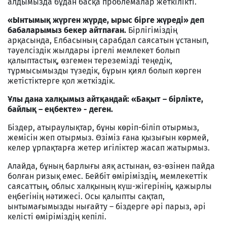
алдымызда бұдан басқа проблемалар жеткілікті.
«Ынтымық жүрген жүрде, ырыс бірге жүреді» деп
бабаларымыз бекер айтпаған.
Бірлігіміздің
арқасында, Елбасының сарабдал саясатын ұстанып,
тәуелсіздік жылдары іргелі мемлекет болып
қалыптастық, өзгемен тереземізді теңедік,
тұрмысымызды түзедік, бұрын қиял болып көрген
жетістіктерге қол жеткіздік.
Ұлы дана халқымыз айтқандай: «Бақыт – бірлікте,
байлық – еңбекте» - деген.
Біздер, атыраулықтар, бұны көріп-біліп отырмыз,
жемісін жеп отырмыз. Өзіміз ғана қызығын көрмей,
келер ұрпақтарға жетер игіліктер жасап жатырмыз.
Алайда, бұның барлығы аяқ астынан, өз-өзінен пайда
болған ризық емес. Бейбіт өміріміздің, мемлекеттік
саясаттың, облыс халқының күш-жігерінің, қажырлы
еңбегінің нәтижесі. Осы қалыпты сақтап,
ынтымағымызды нығайту – біздерге әрі парыз, әрі
келісті өміріміздің кепілі.