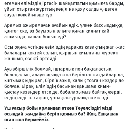
егемен еліміздің іргесін шайқалтатын қимылға барды,
ұйып отырған жұрттың көңіліне қаяу салды»,-деген
сауал көкейімізде тұр.
Арамыз ажырамаған ағайын едік, үлкен бассыздыққа,
қантөгіске, өз бауырын өлімге қиған қиянат қай
атамызда, қашан болып еді?
Осы оқиға үстінде өзіміздің қаракөз қазақтың жап-жас
балалары көктей солып, қыршын қиылғаны жүректі
жаншып, өзекті өртейді.
Ауызбіршілік болмай, іштарлық пен бақталастық
белең алып, алауыздыққа жол берілген жағдайлар да,
ынтымақ ыдырап, бірлік азып, халық тозған кездер де
болған. Бірақ, Еліміздің басынан қаншама қиын-
қыстау кезеңдер өтсе де, бабаларымыз байтақ жерді,
елдің елдігін сақтап, ұрпақтан-ұрпаққа жеткізді.
Үш ғасыр бойы армандап өткен Тәуелсіздігімізді
осындай жағдайға беріп қоямыз ба? Жоқ. Ешқашан
оған жол бермейміз.