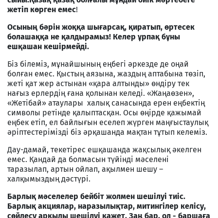
жетіп көрген емес
!
Осының бәрін жоққа шығарсақ, қиратып, өртесек
болашаққа не қалдырамыз! Келер ұрпақ бұны
ешқашан кешірмейді.
Біз білеміз, мұнайшының еңбегі әркезде де оңай
болған емес. Қыстың аязына, жаздың аптабына төзіп,
жеті қат жер астынан «қара алтынды» өндіру тек
нағыз ерлердің ғана қолынан келеді. «Жаңаөзен»,
«Жетібай» атаулары халық санасында ерен еңбектің
символы ретінде қалыптасқан. Осы өңірде қажымай
еңбек етіп, ел байлығын еселеп жүрген маңғыстаулық
әріптестерімізді біз әрқашанда мақтан тұтып келеміз.
Дау-дамай, текетірес ешқашанда жақсылық әкелген
емес. Қандай да болмасын түйінді мәселені
таразылап, артын ойлап, ақылмен шешу –
халқымыздың дәстүрі.
Барлық мәселелер бейбіт жолмен шешілуі тиіс.
Барлық акциялар, наразылықтар, митингілер келісу,
сөйлесу арқылы шешілуі қажет. Заң бар, ол - баршаға