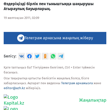
Өздеріңізді бірлік пен тыныштыққа шақырушы
Атыраулық бауырларың.
19 желтоқсан 2011, 02:09
Телеграм арнасына жаңалық жіберу
Бөлісу:
Қате таптыңыз ба? Тінтуірмен белгілеп, Ctrl + Enter түймесін
басыңыз.
Осы тақырыпқа қатысты бөлісетін жаңалық болса, бізге
хабарласыңыз. Ақпарат пен видеоны
Телеграм арнамызға
және
editor@azh.kz
жіберіңіз.