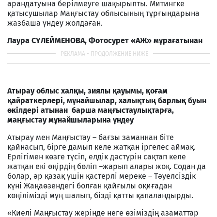
арандатуына берілмеуге шақырыпты. Митингке
қатысушылар Маңғыстау облысының тұрғындарына
жазбаша үндеу жолдаған.
Лаура СҮЛЕЙМЕНОВА, Фотосурет «АЖ» мұрағатынан
Атырау облыс халқы, зиялы қауымы, қоғам
қайраткерлері, мұнайшылар, халықтың барлық буын
өкілдері атынан барша маңғыстаулықтарға,
маңғыстау мұнайшыларына үндеу
Атырау мен Маңғыстау – бағзы заманнан біте
қайнасып, бірге дамып келе жатқан іргелес аймақ.
Ерлігімен көзге түсіп, елдік дәстүрін сақтап келе
жатқан екі өңірдің бөліп –жарып алары жоқ. Содан да
болар, әр қазақ үшін қастерлі мереке – Тәуелсіздік
күні Жаңаөзендегі болған қайғылы оқиғадан
көңілімізді мұң шалып, бізді қатты қапаландырды.
«Киелі Маңғыстау жерінде неге өзіміздің азаматтар