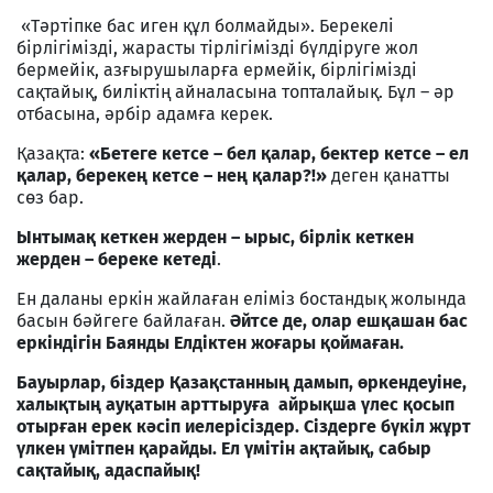
«Тәртіпке бас иген құл болмайды». Берекелі
бірлігімізді, жарасты тірлігімізді бүлдіруге жол
бермейік, азғырушыларға ермейік, бірлігімізді
сақтайық, биліктің айналасына топталайық. Бұл – әр
отбасына, әрбір адамға керек.
Қазақта:
«Бетеге кетсе – бел қалар, бектер кетсе – ел
қалар, берекең кетсе – нең қалар?!»
деген қанатты
сөз бар.
Ынтымақ кеткен жерден – ырыс, бірлік кеткен
жерден – береке кетеді
.
Ен даланы еркін жайлаған еліміз бостандық жолында
басын бәйгеге байлаған.
Әйтсе де, олар ешқашан бас
еркіндігін Баянды Елдіктен жоғары қоймаған.
Бауырлар, біздер Қазақстанның дамып, өркендеуіне,
халықтың ауқатын арттыруға айрықша үлес қосып
отырған ерек кәсіп иелерісіздер. Сіздерге бүкіл жұрт
үлкен үмітпен қарайды. Ел үмітін ақтайық, сабыр
сақтайық, адаспайық!