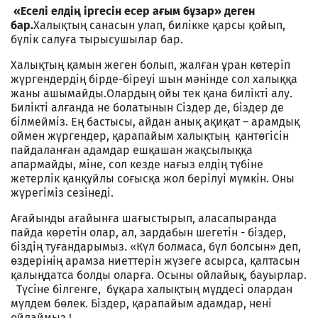
«Еселі елдің іргесін есер ағым бұзар» деген
бар.
Халықтың санасын улап, билікке қарсы қойып,
бүлік салуға тырысушылар бар.
Халықтың қамын жеген болып, жалған ұран көтеріп
жүргендердің бірде-біреуі шын мәнінде сол халыққа
жаны ашымайды.Олардың ойы тек қана билікті алу.
Билікті алғанда не болатынын Сіздер де, біздер де
білмейміз. Ең бастысы, айдан анық ақиқат – арамдық
оймен жүргендер, қарапайым халықтың қантөгісін
пайдаланған адамдар ешқашан жақсылыққа
апармайды, міне, сол кезде нағыз елдің түбіне
жетерлік қанқұйлы соғысқа жол берілуі мүмкін. Оны
жүрегіміз сезінеді.
Ағайынды ағайынға шағыстырып, аласапыранда
пайда көретін олар, ал, зардабын шегетін - біздер,
біздің туғандарымыз. «Күл болмаса, бүл болсын» деп,
өздерінің арамза ниеттерін жүзеге асырса, қалтасын
қалыңдатса болды оларға. Осыны ойлайық, бауырлар.
Түсіне білгенге, бұқара халықтың мүддесі олардан
мүлдем бөлек. Біздер, қарапайым адамдар, нені
ойлаймыз !