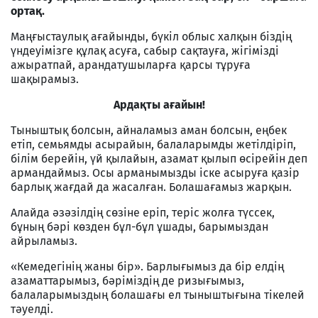
ортақ.
Маңғыстаулық ағайынды, бүкіл облыс халқын біздің
үндеуімізге құлақ асуға, сабыр сақтауға, жігімізді
ажыратпай, арандатушыларға қарсы тұруға
шақырамыз.
Ардақты ағайын!
Тыныштық болсын, айналамыз аман болсын, еңбек
етіп, семьямды асырайын, балаларымды жетілдіріп,
білім берейін, үй қылайын, азамат қылып өсірейін деп
армандаймыз. Осы арманымызды іске асыруға қазір
барлық жағдай да жасалған. Болашағамыз жарқын.
Алайда әзәзілдің сөзіне еріп, теріс жолға түссек,
бұның бәрі көзден бұл-бұл ұшады, барымыздан
айрыламыз.
«Кемедегінің жаны бір». Барлығымыз да бір елдің
азаматтарымыз, бәріміздің де ризығымыз,
балаларымыздың болашағы ел тыныштығына тікелей
тәуелді.