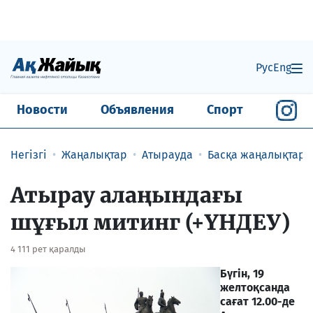
Рус
Eng
Новости
Объявления
Спорт
Негізгі
Жаңалықтар
Атырауда
Басқа жаңалықтар
Атырау алаңындағы
шұғыл митинг (+ҮНДЕУ)
4 111 рет қаралды
Бүгін, 19
желтоқсанда
сағат
12.00-де