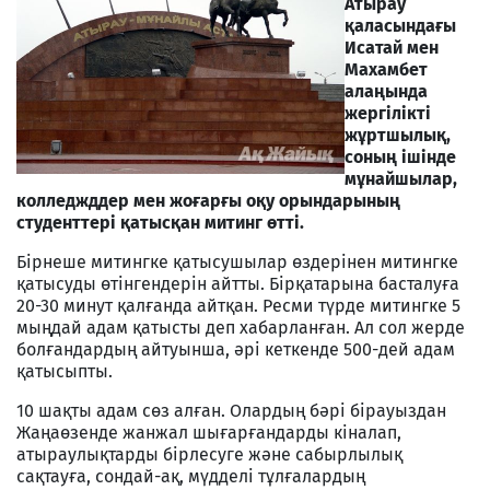
Атырау
қаласындағы
Исатай мен
Махамбет
алаңында
жергілікті
жұртшылық,
соның ішінде
мұнайшылар,
колледжддер мен жоғарғы оқу орындарының
студенттері қатысқан митинг өтті.
Бірнеше митингке қатысушылар өздерінен митингке
қатысуды өтінгендерін айтты. Бірқатарына басталуға
20-30 минут қалғанда айтқан. Ресми түрде митингке 5
мыңдай адам қатысты деп хабарланған. Ал сол жерде
болғандардың айтуынша, әрі кеткенде 500-дей адам
қатысыпты.
10 шақты адам сөз алған. Олардың бәрі бірауыздан
Жаңаөзенде жанжал шығарғандарды кіналап,
атыраулықтарды бірлесуге және сабырлылық
сақтауға, сондай-ақ, мүдделі тұлғалардың