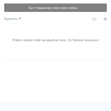
Бұл тақырыпқа пікір жазу жабық
Бұрынғы
Әзірге ешкім пікір қалдырған жоқ, сіз бірінші жазыңыз