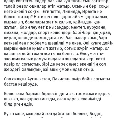
Қазір көптеген елдер басына күн туған сын сағаттар,
талай революциялар өтіп жатыр. Осының бәрі соңы
неге әкеліп соқты. Египетте, Ливияда, Иракта не
болып жатыр? Нәтижесінде қарапайым қара халық
қырылып, балалары жетім қалып, қайғыдан қан
жұтып, бар әлеуметік нысандар: мектеп, аурухана,
емхана, жолдар, спорт кешендері бәрі-бәрі қаңырап,
қирап, кезінде жамандаған ел басшыларының бәрі
кеткенімен проблема шешілді ме екен. Әлі күнге дейін
қыршынынан қиылып жатыр, соғыс жүріп жатыр, ол
қашанға дейін жалғасатыны белгісіз. Әлеуметтік-
экономикалық дамуы ондаған жылдарға кері кетті.
Қазір ол соғыстың бірі де керек емес екендігін сол
жердегі халықтың өзі ашық мойындап отыр.
Сол сияқты Ауғаныстан, Пакистан өмір бойы соғысты
бастан кешіруде.
Кеше ғана бәріміз бірлесіп діни экстремизмге қарсы
шығып, көзқарасымызды, оған қарсы екенімізді
білдірген едік.
Бүгін міне, мынадай жағдайға тап болдық. Біздің