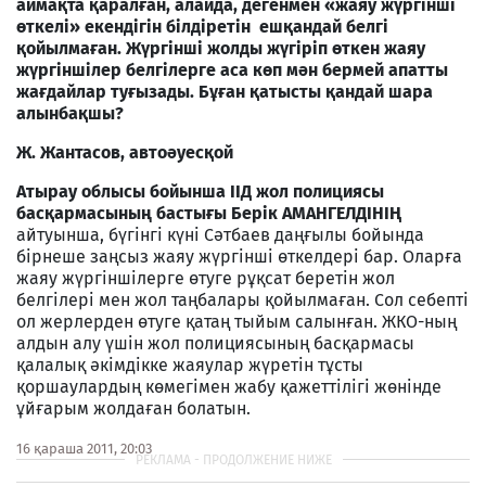
аймақта қаралған, алайда, дегенмен «жаяу жүргінші
өткелі» екендігін білдіретін ешқандай белгі
қойылмаған. Жүргінші жолды жүгіріп өткен жаяу
жүргіншілер белгілерге аса көп мән бермей апатты
жағдайлар туғызады. Бұған қатысты қандай шара
алынбақшы?
Ж. Жантасов, автоәуесқой
Атырау облысы бойынша ІІД жол полициясы
басқармасының бастығы Берік АМАНГЕЛДІНІҢ
айтуынша, бүгінгі күні Сәтбаев даңғылы бойында
бірнеше заңсыз жаяу жүргінші өткелдері бар. Оларға
жаяу жүргіншілерге өтуге рұқсат беретін жол
белгілері мен жол таңбалары қойылмаған. Сол себепті
ол жерлерден өтуге қатаң тыйым салынған. ЖКО-ның
алдын алу үшін жол полициясының басқармасы
қалалық әкімдікке жаяулар жүретін тұсты
қоршаулардың көмегімен жабу қажеттілігі жөнінде
ұйғарым жолдаған болатын.
16 қараша 2011, 20:03