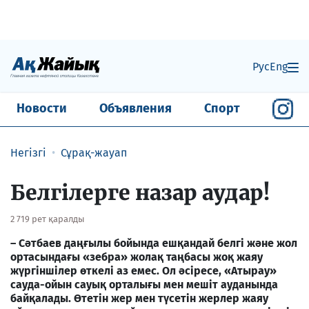
Рус
Eng
Новости
Объявления
Спорт
Негізгі
Сұрақ-жауап
Белгілерге назар аудар!
2 719 рет қаралды
– Сәтбаев даңғылы бойында ешқандай белгі және жол
ортасындағы «зебра» жолақ таңбасы жоқ жаяу
жүргіншілер өткелі аз емес. Ол әсіресе, «Атырау»
сауда-ойын сауық орталығы мен мешіт ауданында
байқалады. Өтетін жер мен түсетін жерлер жаяу