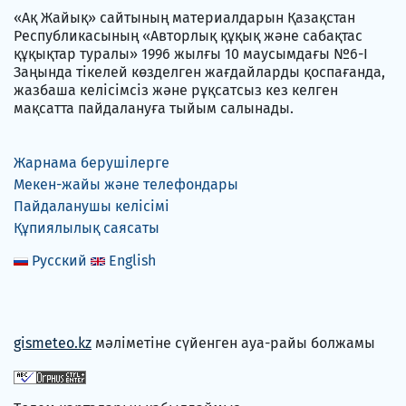
«Ақ Жайық» сайтының материалдарын Қазақстан
Республикасының «Авторлық құқық және сабақтас
құқықтар туралы» 1996 жылғы 10 маусымдағы №6-I
Заңында тікелей көзделген жағдайларды қоспағанда,
жазбаша келісімсіз және рұқсатсыз кез келген
мақсатта пайдалануға тыйым салынады.
Жарнама берушілерге
Мекен-жайы және телефондары
Пайдаланушы келісімі
Құпиялылық саясаты
Русский
English
gismeteo.kz
мәліметіне сүйенген ауа-райы болжамы