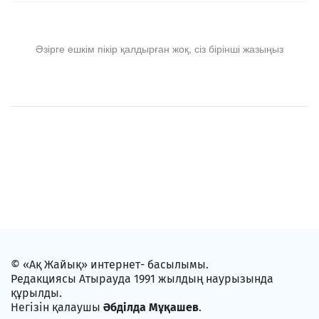
Әзірге ешкім пікір қалдырған жоқ, сіз бірінші жазыңыз
© «Ақ Жайық» интернет- басылымы.
Редакциясы Атырауда 1991 жылдың наурызында
құрылды.
Негізін қалаушы
Әбділда Мұқашев
.