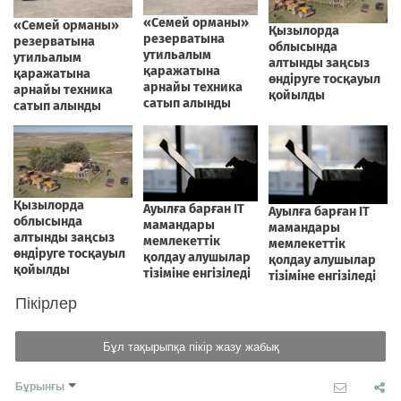
Пікірлер
Бұл тақырыпқа пікір жазу жабық
Бұрынғы