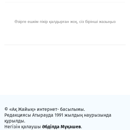
Әзірге ешкім пікір қалдырған жоқ, сіз бірінші жазыңыз
© «Ақ Жайық» интернет- басылымы.
Редакциясы Атырауда 1991 жылдың наурызында
құрылды.
Негізін қалаушы
Әбділда Мұқашев
.