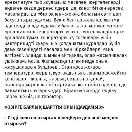
әрекет етуге тырысудамыз: мәселен, жертөлелерді
өңдеген кезде дернәсілдерді де, қанат біткен ересек
масаларды да «бір оқпен» жоюға болатын сәтті дөп
басуға тырысудамыз. Бүкіл белгілі және қолжетімді
әдістерді қолданудамыз: бақтағы жасыл-желектерге
арналған жел генераторы, ұшып жүрген жәндіктерге
арналған тұман генераторы, су тоғандары үшін
бактерицидті суару. Біз қолданатын құралдар бүкіл
даму кезеңіндегі масалар мен шіркейлерді ғана
өлтіреді. Алайда, шынын айтқанда, олар жасыл-желек
үшін жағымсыз. Жапыраққа тиген кезде оның
жасушаларын бүлдіреді. Оған қоса жоғары
температура, жердің құрғақшылығы, жапырақ жейтін
қоңыздар – жалпы, жаздың ортасына қарай,
ағаштардың көпшілігі сарғайып кететінін өздеріңіз де
байқайтын шығарсыздар. Бірақ бұл жерде таңдау
керек: не біз, не теректер.
«ӘЗІРГЕ БАРЛЫҚ ШАРТТЫ ОРЫНДАУДАМЫЗ»
- Сізді шектеп отырған «шеңбер» деп нені меңзеп
отырсыз?