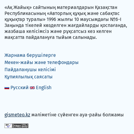
«Ақ Жайық» сайтының материалдарын Қазақстан
Республикасының «Авторлық құқық және сабақтас
құқықтар туралы» 1996 жылғы 10 маусымдағы №6-I
Заңында тікелей көзделген жағдайларды қоспағанда,
жазбаша келісімсіз және рұқсатсыз кез келген
мақсатта пайдалануға тыйым салынады.
Жарнама берушілерге
Мекен-жайы және телефондары
Пайдаланушы келісімі
Құпиялылық саясаты
Русский
English
gismeteo.kz
мәліметіне сүйенген ауа-райы болжамы