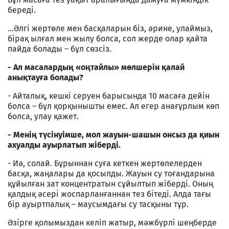
береді.
…Әлгі жертөле мен басқаларын біз, әрине, улаймыз,
бірақ ылғал мен жылу болса, сол жерде олар қайта
пайда болады – бұл сөзсіз.
- Ал масалардың «оңтайлы» мөлшерін қалай
анықтауға болады?
- Айталық, кешкі серуен барысында 10 масаға дейін
болса – бұл қорқынышты емес. Ал егер анағұрлым көп
болса, улау қажет.
- Менің түсінуімше, мол жауын-шашын онсыз да қиын
ахуалды ауырлатып жіберді.
- Иә, солай. Бұрыннан суға кеткен жертөлелерден
басқа, жаңалары да қосылды. Жауын су тоғандарына
құйылған зат концентратын сұйылтып жіберді. Оның
қалдық әсері жоспарланғаннан тез бітеді. Алда тағы
бір ауыртпалық – маусымдағы су тасқыны тұр.
Әзірге қолымыздан келіп жатыр, мәжбүрлі шеңберде