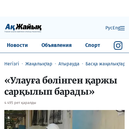
Рус
Eng
Новости
Объявления
Спорт
Негізгі
Жаңалықтар
Атырауда
Басқа жаңалықтар
​«Улауға бөлінген қаржы
сарқылып барады»
4 495 рет қаралды