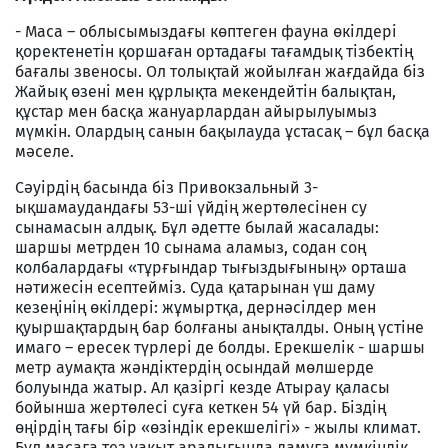
- Маса – облысымыздағы көптеген фауна өкілдері
қоректенетін қоршаған ортадағы тағамдық тізбектің
бағалы звеносы. Ол толықтай жойылған жағдайда біз
Жайық өзені мен құрлықта мекендейтін балықтан,
құстар мен басқа жануарлардан айырылуымыз
мүмкін. Олардың санын бақылауда ұстасақ – бұл басқа
мәселе.
Сәуірдің басында біз Привокзальный 3-
ықшамаудандағы 53-ші үйдің жертөлесінен су
сынамасын алдық. Бұл әдетте былай жасалады:
шаршы метрден 10 сынама аламыз, содан соң
колбалардағы «тұрғындар тығыздығының» орташа
нәтижесін есептейміз. Суда қатарынан үш даму
кезеңінің өкілдері: жұмыртқа, дернәсілдер мен
қуыршақтардың бар болғаны анықталды. Оның үстіне
имаго – ересек түрлері де болды. Ерекшелік - шаршы
метр аумақта жәндіктердің осындай мөлшерде
болуында жатыр. Ал қазіргі кезде Атырау қаласы
бойынша жертөлесі суға кеткен 54 үй бар. Біздің
өңірдің тағы бір «өзіндік ерекшелігі» - жылы климат.
Бұл масаға тез уақыт аралығында дамуға мүмкіндік