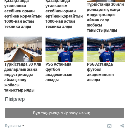
Пікірлер
Бұл тақырыпқа пікір жазу жабық
Бұрынғы