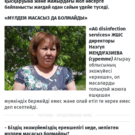
қысқаруына және мамырдағы мол нөсерге
байланысты жағдай одан сайын үдейе түседі.
«МҮЛДЕМ МАСАСЫЗ ДА БОЛМАЙДЫ»
«AG disinfection
serviсes» ЖШС
директоры
Назгүл
МЕҢДІҒАЗИЕВА
(суретте)
Атырау
облысының
экожүйесі
«ерекше», ол
масаларды
толықтай жоюға
ешқашан
мүмкіндік бермейді емес және олай етіп те керек емес
деп есептейді.
- Біздің экожүйеміздің ерекшелігі неде, неліктен
мүлдем масасыз болмайды?