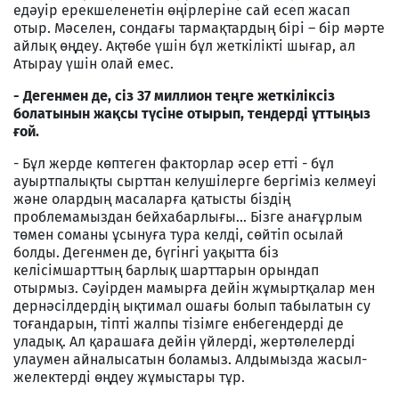
едәуір ерекшеленетін өңірлеріне сай есеп жасап
отыр. Мәселен, сондағы тармақтардың бірі – бір мәрте
айлық өңдеу. Ақтөбе үшін бұл жеткілікті шығар, ал
Атырау үшін олай емес.
- Дегенмен де, сіз 37 миллион теңге жеткіліксіз
болатынын жақсы түсіне отырып, тендерді ұттыңыз
ғой.
- Бұл жерде көптеген факторлар әсер етті - бұл
ауыртпалықты сырттан келушілерге бергіміз келмеуі
және олардың масаларға қатысты біздің
проблемамыздан бейхабарлығы... Бізге анағұрлым
төмен соманы ұсынуға тура келді, сөйтіп осылай
болды. Дегенмен де, бүгінгі уақытта біз
келісімшарттың барлық шарттарын орындап
отырмыз. Сәуірден мамырға дейін жұмыртқалар мен
дернәсілдердің ықтимал ошағы болып табылатын су
тоғандарын, тіпті жалпы тізімге енбегендерді де
уладық. Ал қарашаға дейін үйлерді, жертөлелерді
улаумен айналысатын боламыз. Алдымызда жасыл-
желектерді өңдеу жұмыстары тұр.