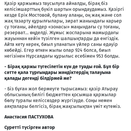
Қазір қаржымыз таусылуға айналды, бірақ біз
келісімшарттың бүкіл шартын орындаудамыз. Қазіргі
кезде Ерік Мостовой, булану алаңы, оң жақ және сол
жақ тазарту құрылғылары, зират жанындағы карьер
су тоғаны, әйелдер «зонасы» маңындағы су тоғаны,
резерват... өңделді. Жұмыс жоспарына мамырдағы
жауыннан кейін түзілген шалшықтарды да енгіздік.
Айта кету керек, биыл уланатын үйлер саны едәуір
көбейді. Егер өткен жылы олар 924 болса, биыл
негізінен Нұрсаядағы құрылыс есебімен 953 болды.
- Бірақ қаржы түгесілетін күн де туады ғой. Бұл бір
сәтте қала тұрғындары жәндіктердің талауына
қалады дегенді білдірмей ме?
- Біз бұған жол бермеуге тырысамыз: қазір Атырау
облысының билігі бюджеттен қосымша қаржылар
бөлу туралы келіссөздер жүргізуде. Соңы немен
аяқталары белгісіз, бірақ жақсылықтан үміт күтеміз.
Анастасия ПАСТУХОВА
Суретті түсірген автор