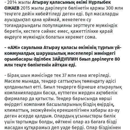
- 2014 жылы
Атырау қаласының әкімі Нұрлыбек
ОЖАЕВ
2015 жылы дәрілеуге бөлінетін қаржы 300 млн
теңгеге дейін көбейтіледі деген еді. Бұл масаларды
ауыздықтап қана қоймай, жекелеген су
тоғандарындағы популяцияны зерттеуге мүмкіндік
беретін, кестеге сәйкес емес, қажеттілікке қарай
өңдеуге мүмкіндік болатын керемет сома.
- «АЖ» сауалына Атырау қаласы әкімінің тұрғын үй-
коммуналдық шаруашылық мәселелері жөніндегі
орынбасары Әділбек ЗАЙДУЛЛИН биыл дәрілеуге 80
млн теңге бөлінгенін айтқан еді.
- Бірақ шын мәнісінде тек 37 млн ғана игеріледі.
Мәселе мынада, тендер саттықтың төмендету әдісі
қолданылып өтті. Биыл тендерге бірнеше атыраулық
компаниялардан басқа, күтпеген жерден ақтөбелік
фирмалар да қатысты. Тендер барысында көрші
өңірдегі компания басшыларының біздің өңірдің,
климаттың, экожүйенің ерекшелігінен хабары аз-ау
деген әсерде қалдым. Олардың ұсыныстары билік
үшін тартымды болды, өйткені олар аз бағаға бізді
масадан құтқарамыз деп уәде берді. Олар біздікінен