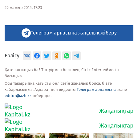
29 мамыр 2015, 17:23
Телеграм арнасына жаңалық жіберу
Бөлісу:
Қате таптыңыз ба? Тінтуірмен белгілеп, Ctrl + Enter түймесін
басыңыз.
Осы тақырыпқа қатысты бөлісетін жаңалық болса, бізге
хабарласыңыз. Ақпарат пен видеоны
Телеграм арнамызға
және
editor@azh.kz
жіберіңіз.