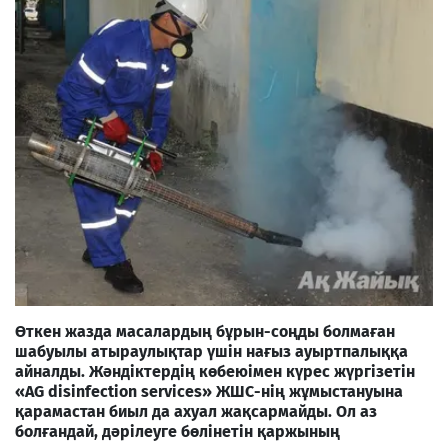
Өткен жазда масалардың бұрын-соңды болмаған
шабуылы атыраулықтар үшін нағыз ауыртпалыққа
айналды. Жәндіктердің көбеюімен күрес жүргізетін
«
AG disinfection serviсes
» ЖШС-нің жұмыстануына
қарамастан биыл да ахуал жақсармайды. Ол аз
болғандай, дәрілеуге бөлінетін қаржының