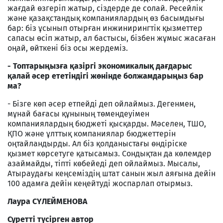
жағдай өзгеріп жатыр, сіздерде де солай. Ресейлік
және қазақстандық компаниялардың өз басымдығы
бар: біз ұсынып отырған инжинирингтік қызметтер
сапасы өсіп жатыр, ал бастысы, бізбен жұмыс жасаған
оңай, өйткені біз осы жердеміз.
- Топтарыңызға қазіргі экономикалық дағдарыс
қалай әсер ететіндігі жөнінде болжамдарыңыз бар
ма?
- Бізге көп әсер етпейді деп ойлаймыз. Дегенмен,
мұнай бағасы құнының төмендеуімен
компаниялардың бюджеті қысқарды. Мәселен, ТШО,
ҚПО және ұлттық компаниялар бюджеттерін
оңтайландырды. Ал біз қолданыстағы өндіріске
қызмет көрсетуге қатысамыз. Сондықтан да көлемдер
азаймайды, тіпті көбейеді деп ойлаймыз. Мысалы,
Атыраудағы кеңсеміздің штат санын жыл аяғына дейін
100 адамға дейін кеңейтуді жоспарлап отырмыз.
Лаура СҮЛЕЙМЕНОВА
Суретті түсірген автор