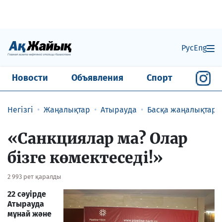
Рус
Eng
Новости
Объявления
Спорт
Негізгі
Жаңалықтар
Атырауда
Басқа жаңалықтар
«Санкциялар ма? Олар
бізге көмектеседі!»
2 993 рет қаралды
22 сәуірде
Атырауда
мұнай және