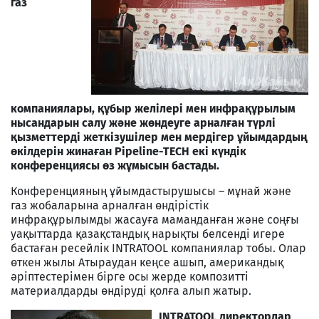
газ
компаниялары, құбыр желілері мен инфрақұрылым
нысандарын салу және жөндеуге арналған түрлі
қызметтерді жеткізушілер мен мердігер ұйымдардың
өкілдерін жинаған Pipeline-TECH екі күндік
конференциясы өз жұмысын бастады.
Конференцияның ұйымдастырушысы – мұнай және
газ жобаларына арналған өндірістік
инфрақұрылымды жасауға маманданған және соңғы
уақыттарда қазақстандық нарықты белсенді игере
бастаған ресейлік INTRATOOL компаниялар тобы. Олар
өткен жылы Атыраудан кеңсе ашып, американдық
әріптестерімен бірге осы жерде композитті
материалдарды өндіруді қолға алып жатыр.
INTRATOOL директорлар