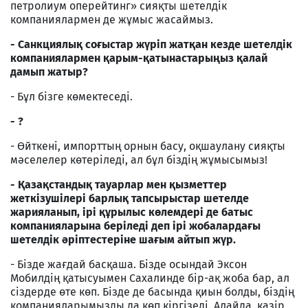
петролиум оперейтинг» сияқты шетелдік
компаниялармен де жұмыс жасаймыз.
- Санкциялық соғыстар жүріп жатқан кезде шетелдік
компаниялармен қарым-қатынастарыңыз қалай
дамып жатыр?
- Бұл бізге көмектеседі.
- ?
- Өйткені, импорттың орнын басу, оқшаулану сияқты
мәселелер көтеріледі, ал бұл біздің жұмысымыз!
- Қазақстандық тауарлар мен қызметтер
жеткізушілері барлық тапсырыстар шетелде
жарияланып, ірі құрылыс көлемдері де батыс
компанияларына беріледі деп ірі жобалардағы
шетелдік әріптестеріне шағым айтып жүр.
- Бізде жағдай басқаша. Бізде осындай Эксон
Мобилдің қатысуымен Сахалинде бір-ақ жоба бар, ал
сіздерде өте көп. Бізде де басында қиын болды, біздің
компанияларымызды да көп кіргізеді. Алайда, қазір