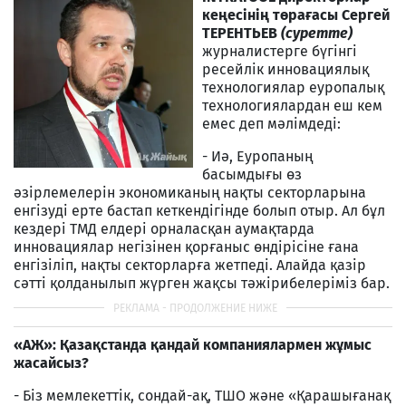
кеңесінің төрағасы Сергей
ТЕРЕНТЬЕВ
(суретте)
журналистерге бүгінгі
ресейлік инновациялық
технологиялар еуропалық
технологиялардан еш кем
емес деп мәлімдеді:
- Иә, Еуропаның
басымдығы өз
әзірлемелерін экономиканың нақты секторларына
енгізуді ерте бастап кеткендігінде болып отыр. Ал бұл
кездері ТМД елдері орналасқан аумақтарда
инновациялар негізінен қорғаныс өндірісіне ғана
енгізіліп, нақты секторларға жетпеді. Алайда қазір
сәтті қолданылып жүрген жақсы тәжірибелеріміз бар.
«АЖ»: Қазақстанда қандай компаниялармен жұмыс
жасайсыз?
- Біз мемлекеттік, сондай-ақ, ТШО және «Қарашығанақ