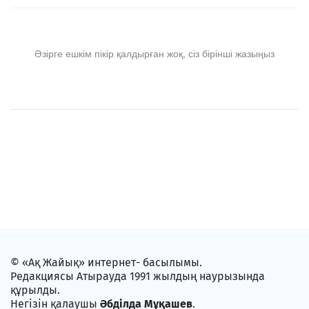
Әзірге ешкім пікір қалдырған жоқ, сіз бірінші жазыңыз
© «Ақ Жайық» интернет- басылымы.
Редакциясы Атырауда 1991 жылдың наурызында
құрылды.
Негізін қалаушы
Әбділда Мұқашев
.