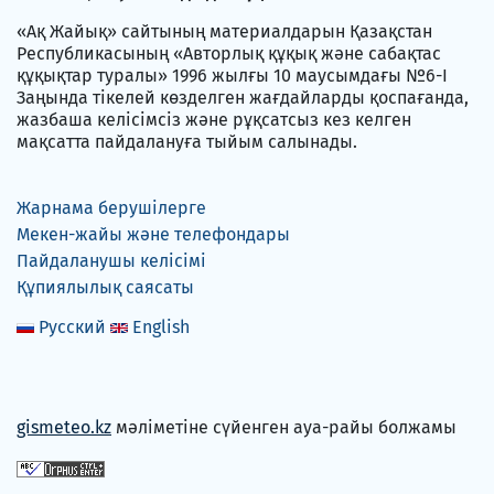
«Ақ Жайық» сайтының материалдарын Қазақстан
Республикасының «Авторлық құқық және сабақтас
құқықтар туралы» 1996 жылғы 10 маусымдағы №6-I
Заңында тікелей көзделген жағдайларды қоспағанда,
жазбаша келісімсіз және рұқсатсыз кез келген
мақсатта пайдалануға тыйым салынады.
Жарнама берушілерге
Мекен-жайы және телефондары
Пайдаланушы келісімі
Құпиялылық саясаты
Русский
English
gismeteo.kz
мәліметіне сүйенген ауа-райы болжамы