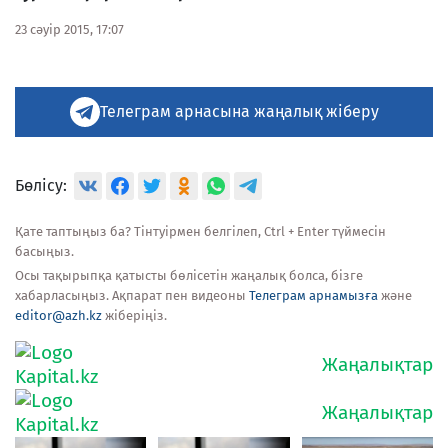
23 сәуір 2015, 17:07
Телеграм арнасына жаңалық жіберу
Бөлісу:
Қате таптыңыз ба? Тінтуірмен белгілеп, Ctrl + Enter түймесін
басыңыз.
Осы тақырыпқа қатысты бөлісетін жаңалық болса, бізге
хабарласыңыз. Ақпарат пен видеоны
Телеграм арнамызға
және
editor@azh.kz
жіберіңіз.