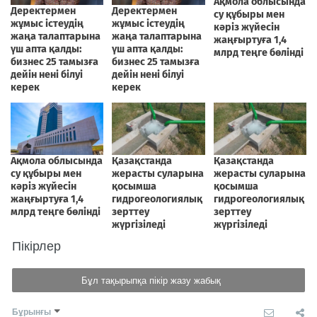
Пікірлер
Бұл тақырыпқа пікір жазу жабық
Бұрынғы