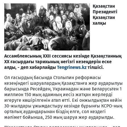
Қазақстан
Президенті
Қазақстан
халқы
Ассамблеясының ХХІІ сессиясы кезінде Қазақстанның
ХХ ғасырдағы тарихының негізгі кезеңдерін еске
алды, - деп хабарлайды
Tengrinews.kz
тілшісі.
Ол ғасырдың басында Столыпин реформасы
кезеңіндегі шаруалардың Қазақстанға жер аударылуы
барысында Ресейден, Украинадан және Беларусьтен 1
миллион 150 мың адамның иесіз жатқан жерлерді
игеруге көшірілгенін атап өтті. Екі онжылдықтан кейін
30-жылдары ұжымдастыру кезінде бұрынғы КСРО-ның
орталық аудандарынан біздің елге, сол кездегі
мәлімет бойынша, 250 мың шаруа жер аударылды.