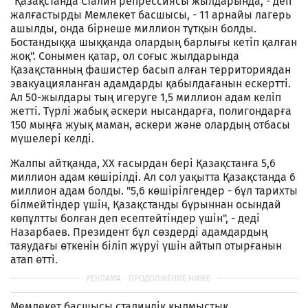
"Қазақстанда Сталин репрессиясы жылдарында, - деп
жалғастырды Мемлекет басшысы, - 11 арнайы лагерь
ашылды, онда бірнеше миллион тұтқын болды.
Бостандыққа шыққанда олардың барлығы кетіп қалған
жоқ". Сонымен қатар, ол соғыс жылдарында
Қазақстанның фашистер басып алған территориядан
эвакуацияланған адамдарды қабылдағанын ескертті.
Ал 50-жылдары тың игеруге 1,5 миллион адам келіп
жетті. Түрлі жабық әскери нысандарға, полигондарға
150 мыңға жуық маман, әскери және олардың отбасы
мүшелері келді.
Жалпы айтқанда, ХХ ғасырдан бері Қазақстанға 5,6
миллион адам көшірілді. Ал сол уақытта Қазақстанда 6
миллион адам болды. "5,6 көшірілгендер - бұл тарихты
білмейтіндер үшін, Қазақстанды бұрыннан осындай
көпұлтты болған деп есептейтіндер үшін", - деді
Назарбаев. Президент бұл сөздерді адамдардың
таяудағы өткенін біліп жүруі үшін айтып отырғанын
атап өтті.
Мемлекет басшысы сталиндік қылмыстық