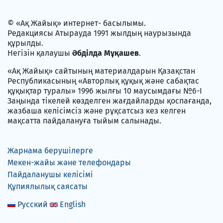
© «Ақ Жайық» интернет- басылымы.
Редакциясы Атырауда 1991 жылдың наурызында
құрылды.
Негізін қалаушы
Әбділда Мұқашев
.
«Ақ Жайық» сайтының материалдарын Қазақстан
Республикасының «Авторлық құқық және сабақтас
құқықтар туралы» 1996 жылғы 10 маусымдағы №6-I
Заңында тікелей көзделген жағдайларды қоспағанда,
жазбаша келісімсіз және рұқсатсыз кез келген
мақсатта пайдалануға тыйым салынады.
Жарнама берушілерге
Мекен-жайы және телефондары
Пайдаланушы келісімі
Құпиялылық саясаты
Русский
English