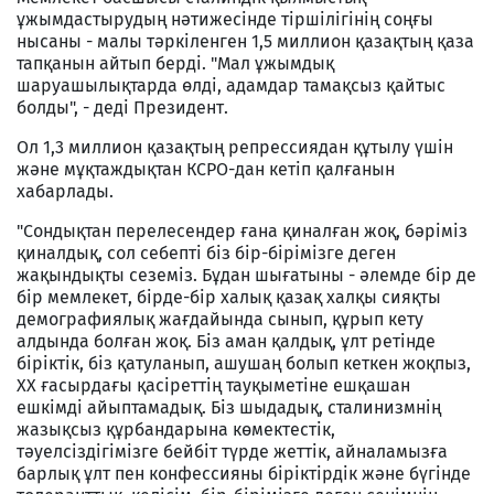
ұжымдастырудың нәтижесінде тіршілігінің соңғы
нысаны - малы тәркіленген 1,5 миллион қазақтың қаза
тапқанын айтып берді. "Мал ұжымдық
шаруашылықтарда өлді, адамдар тамақсыз қайтыс
болды", - деді Президент.
Ол 1,3 миллион қазақтың репрессиядан құтылу үшін
және мұқтаждықтан КСРО-дан кетіп қалғанын
хабарлады.
"Сондықтан перелесендер ғана қиналған жоқ, бәріміз
қиналдық, сол себепті біз бір-бірімізге деген
жақындықты сеземіз. Бұдан шығатыны - әлемде бір де
бір мемлекет, бірде-бір халық қазақ халқы сияқты
демографиялық жағдайында сынып, құрып кету
алдында болған жоқ. Біз аман қалдық, ұлт ретінде
біріктік, біз қатуланып, ашушаң болып кеткен жоқпыз,
ХХ ғасырдағы қасіреттің тауқыметіне ешқашан
ешкімді айыптамадық. Біз шыдадық, сталинизмнің
жазықсыз құрбандарына көмектестік,
тәуелсіздігімізге бейбіт түрде жеттік, айналамызға
барлық ұлт пен конфессияны біріктірдік және бүгінде