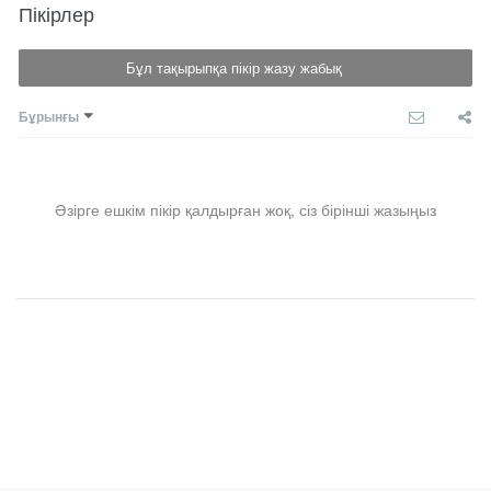
Пікірлер
Бұл тақырыпқа пікір жазу жабық
Бұрынғы
Әзірге ешкім пікір қалдырған жоқ, сіз бірінші жазыңыз