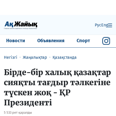
Рус
Eng
Новости
Объявления
Спорт
Негізгі
Жаңалықтар
Қазақстанда
Бірде-бір халық қазақтар
сияқты тағдыр тәлкегіне
түскен жоқ - ҚР
Президенті
5 533 рет қаралды