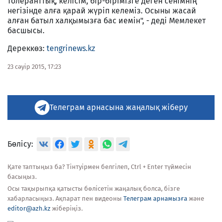
толеранттық, келісім, бір-бірімізге деген сенімнің
негізінде алға қарай жүріп келеміз. Осыны жасай
алған батыл халқымызға бас иемін", - деді Мемлекет
басшысы.
Дереккөз:
tengrinews.kz
23 сәуір 2015, 17:23
Телеграм арнасына жаңалық жіберу
Бөлісу:
Қате таптыңыз ба? Тінтуірмен белгілеп, Ctrl + Enter түймесін
басыңыз.
Осы тақырыпқа қатысты бөлісетін жаңалық болса, бізге
хабарласыңыз. Ақпарат пен видеоны
Телеграм арнамызға
және
editor@azh.kz
жіберіңіз.