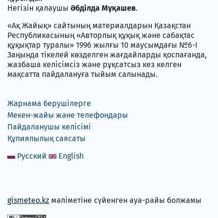
Негізін қалаушы
Әбділда Мұқашев
.
«Ақ Жайық» сайтының материалдарын Қазақстан
Республикасының «Авторлық құқық және сабақтас
құқықтар туралы» 1996 жылғы 10 маусымдағы №6-I
Заңында тікелей көзделген жағдайларды қоспағанда,
жазбаша келісімсіз және рұқсатсыз кез келген
мақсатта пайдалануға тыйым салынады.
Жарнама берушілерге
Мекен-жайы және телефондары
Пайдаланушы келісімі
Құпиялылық саясаты
Русский
English
gismeteo.kz
мәліметіне сүйенген ауа-райы болжамы