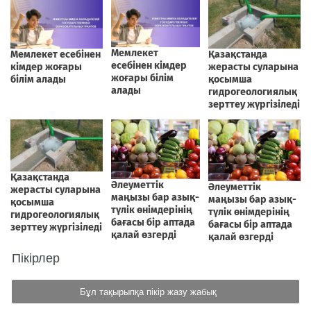
Пікірлер
Бұл тақырыпқа пікір жазу жабық