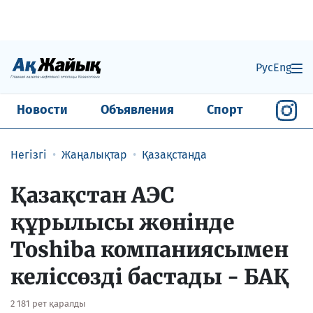
Рус
Eng
Новости
Объявления
Спорт
Негізгі
Жаңалықтар
Қазақстанда
Қазақстан АЭС
құрылысы жөнінде
Toshiba компаниясымен
келіссөзді бастады - БАҚ
2 181 рет қаралды