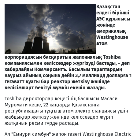
Қазақстан
елдегі бірінші
АЭС құрылысы
жөнінде
америкалық
Westinghouse
атом
корпорациясын басқаратын жапониялық Toshiba
компаниясымен келіссөздер жүргізуді бастады, - деп
хабарлайды Коммерсантъ. Басылым тараптардың
наурыз айының соңына дейін 3,7 миллиард долларға 1
гигаватт қуаты бар реактор жеткізу жөнінде
келісімшарт бекітуі мүмкін екенін жазады.
Toshiba директорлар кеңесінің басшысы Масаси
Муромати кеше, 22 қаңтарда Қазақстанға
республикадағы тұңғыш атом электр станциясы үшін
жабдықтар жеткізу жөнінде келіссөздер жүріп
жатқанын ресми түрде растады.
Ал "Емиури симбун" жапон газеті Westinghouse Electric