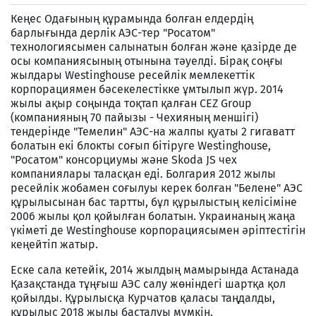
Кеңес Одағының құрамында болған елдердің
барлығында дерлік АЭС-тер "Росатом"
технологиясымен салынатын болған және қазірде де
осы компаниясының отынына тәуелді. Бірақ соңғы
жылдары Westinghouse ресейлік мемлекеттік
корпорациямен бәсекелестікке ұмтылып жүр. 2014
жылы ақыр соңында тоқтап қалған CEZ Group
(компанияның 70 пайызы - Чехияның меншігі)
тендерінде "Темелин" АЭС-на жалпы қуаты 2 гигаватт
болатын екі блокты соғып бітіруге Westinghouse,
"Росатом" консорциумы және Skoda JS чех
компаниялары таласқан еді. Болгария 2012 жылы
ресейлік жобамен соғылуы керек болған "Белене" АЭС
құрылысынан бас тартты, бұл құрылыстың келісіміне
2006 жылы қол қойылған болатын. Украинаның жаңа
үкіметі де Westinghouse корпорациясымен әріптестігін
кеңейтіп жатыр.
Еске сала кетейік, 2014 жылдың мамырында Астанада
Қазақстанда тұңғыш АЭС салу жөніндегі шартқа қол
қойылды. Құрылысқа Курчатов қаласы таңдалды,
құрылыс 2018 жылы басталуы мүмкін.