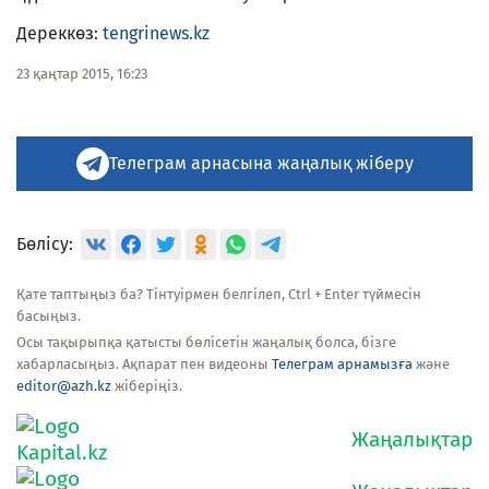
Дереккөз:
tengrinews.kz
23 қаңтар 2015, 16:23
Телеграм арнасына жаңалық жіберу
Бөлісу:
Қате таптыңыз ба? Тінтуірмен белгілеп, Ctrl + Enter түймесін
басыңыз.
Осы тақырыпқа қатысты бөлісетін жаңалық болса, бізге
хабарласыңыз. Ақпарат пен видеоны
Телеграм арнамызға
және
editor@azh.kz
жіберіңіз.