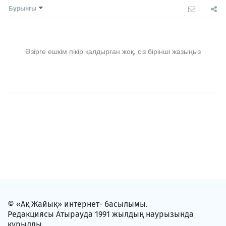
Бұрынғы
Әзірге ешкім пікір қалдырған жоқ, сіз бірінші жазыңыз
© «Ақ Жайық» интернет- басылымы.
Редакциясы Атырауда 1991 жылдың наурызында
құрылды.