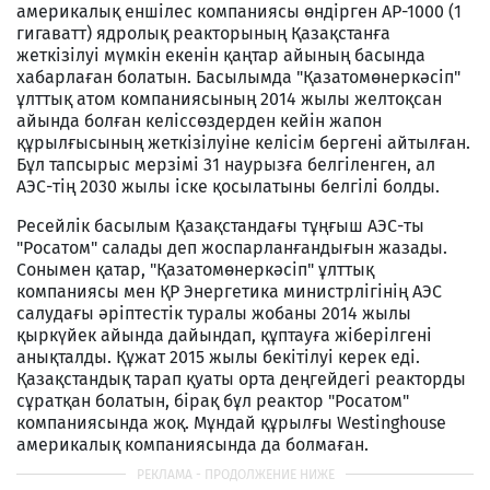
америкалық еншілес компаниясы өндірген AP-1000 (1
гигаватт) ядролық реакторының Қазақстанға
жеткізілуі мүмкін екенін қаңтар айының басында
хабарлаған болатын. Басылымда "Қазатомөнеркәсіп"
ұлттық атом компаниясының 2014 жылы желтоқсан
айында болған келіссөздерден кейін жапон
құрылғысының жеткізілуіне келісім бергені айтылған.
Бұл тапсырыс мерзімі 31 наурызға белгіленген, ал
АЭС-тің 2030 жылы іске қосылатыны белгілі болды.
Ресейлік басылым Қазақстандағы тұңғыш АЭС-ты
"Росатом" салады деп жоспарланғандығын жазады.
Сонымен қатар, "Қазатомөнеркәсіп" ұлттық
компаниясы мен ҚР Энергетика министрлігінің АЭС
салудағы әріптестік туралы жобаны 2014 жылы
қыркүйек айында дайындап, құптауға жіберілгені
анықталды. Құжат 2015 жылы бекітілуі керек еді.
Қазақстандық тарап қуаты орта деңгейдегі реакторды
сұратқан болатын, бірақ бұл реактор "Росатом"
компаниясында жоқ. Мұндай құрылғы Westinghouse
америкалық компаниясында да болмаған.