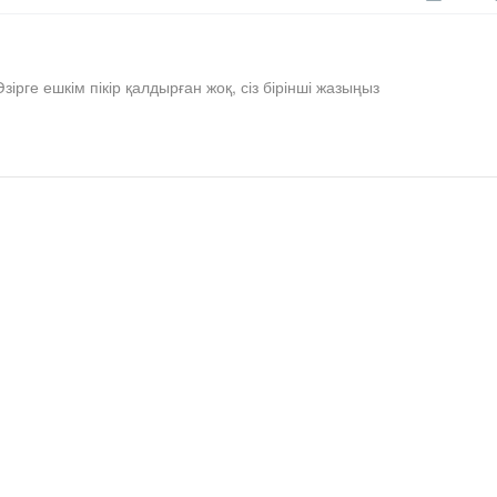
Әзірге ешкім пікір қалдырған жоқ, сіз бірінші жазыңыз