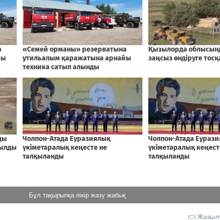
Бұл тақырыпқа пікір жазу жабық
Жазыл