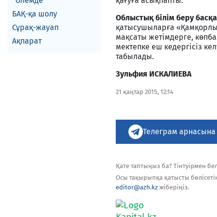
Әлемде
қағуға асықпапты.
БАҚ-қа шолу
Облыстық білім беру бас
Сұрақ-жауап
қатысушыларға «Қамқорлық»
мақсаты жетімдерге, көпба
Ақпарат
мектепке еш кедергісіз ке
табылады.
Зульфия ИСКАЛИЕВА
21 қаңтар 2015, 12:14
Телеграм арнасына
Қате таптыңыз ба? Тінтуірмен белг
Осы тақырыпқа қатысты бөлісеті
editor@azh.kz
жіберіңіз.