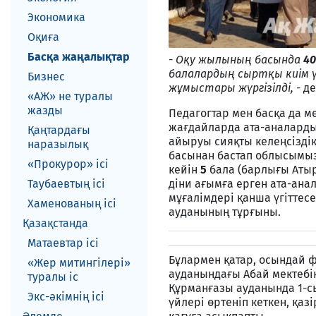
Экономика
Оқиға
Басқа жаңалықтар
-
Оқу жылының басында
40
балалардың сыртқы киім ү
Бизнес
жұмыстары жүргізілді, -
д
«АЖ» не туралы
жазды
Педагогтар мен басқа да м
жағдайларда ата-аналарды
Қаңтардағы
айыруы сияқты келеңсізді
наразылық
басынан бастап облысымы
«Прокурор» ісі
кейін
5
бала (барлығы Атыр
Таубаевтың ісі
діни ағымға ерген ата-анал
мұғалімдері қанша үгіттесе
Хаменованың ісі
ауданының тұрғыны.
Қазақстанда
Матаевтар ici
Бұлармен қатар, осындай 
«Жер митингілері»
ауданындағы Абай мектебін
туралы іс
Құрманғазы ауданында 1-с
Экс-әкiмнiң iсi
үйлері өртеніп кеткен, қа