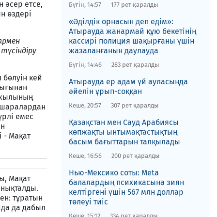
 әсер етсе,
Бүгін, 14:57
177 рет қаралды
н өздері
«Әділдік орнасын деп едім»:
Атырауда жанармай құю бекетінің
армен
кассирі полиция шақырғаны үшін
түсіндіру
жазаланғанын даулауда
Бүгін, 14:46
283 рет қаралды
 бөлуін кей
Атырауда ер адам үй ауласында
қығынан
әйелін ұрып-соққан
у жылының
Кеше, 20:57
307 рет қаралды
н шаралардан
түрлі емес
Қазақстан мен Сауд Арабиясы
ен
көпжақты ынтымақтастықтың
 - Мақат
басым бағыттарын талқылады
Кеше, 16:56
200 рет қаралды
Нью-Мексико соты​: Meta
ы, Мақат
балалардың психикасына зиян
анықталды.
келтіргені үшін 567 млн доллар
ен: тұратын
төлеуі тиіс
йда да дабыл
Кеше, 15:12
334 рет қаралды