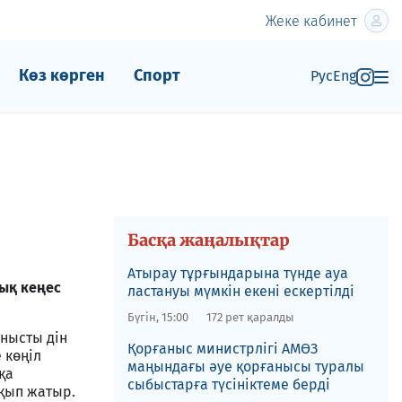
Жеке кабинет
Көз көрген
Спорт
Рус
Eng
Басқа жаңалықтар
Атырау тұрғындарына түнде ауа
ық кеңес
ластануы мүмкін екені ескертілді
Бүгін, 15:00
172 рет қаралды
нысты дін
Қорғаныс министрлігі АМӨЗ
 көңіл
маңындағы әуе қорғанысы туралы
қа
сыбыстарға түсініктеме берді
қып жатыр.