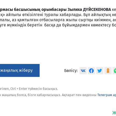
қармасы басшысының орынбасары Зылиха ДҮЙСЕКЕНОВА
к
 айлығы өткізілгені туралы хабарлады. Бұл айлықтың не
лалы, аз қамтылған отбасыларға жылы сыртқы киіммен, а
луге мүмкіндік беретін басқа да бұйымдармен көмектесу б
 жаңалық жіберу
Бөлісу:
ілеп, Ctrl + Enter түймесін басыңыз.
н жаңалық болса, бізге хабарласыңыз. Ақпарат пен видеоны
Телеграм а