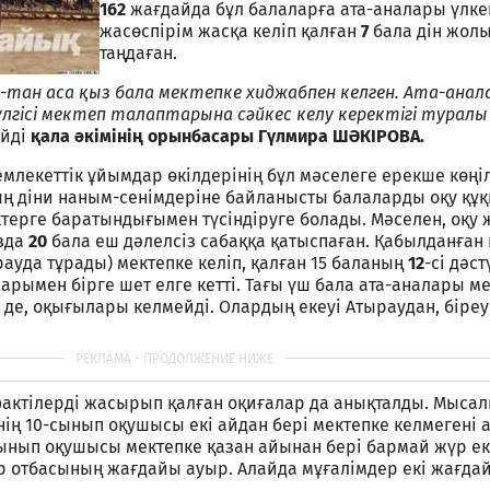
162
жағдайда бұл балаларға ата-аналары үлкен
жасөспірім жасқа келіп қалған
7
бала дін жолы
таңдаған.
-тан аса қыз бала мектепке хиджабпен келген. Ата-анал
лгісі мектеп талаптарына сәйкес келу керектігі туралы 
ейді
қала әкімінің орынбасары Гүлмира ШӘКІРОВА.
емлекеттік ұйымдар өкілдерінің бұл мәселеге ерекше көңіл
ң діни наным-сенімдеріне байланысты балаларды оқу құ
ктерге баратындығымен түсіндіруге болады. Мәселен, оқ
зда
20
бала еш дәлелсіз сабаққа қатыспаған. Қабылданға
ауда тұрады) мектепке келіп, қалған 15 баланың
12
-сі дәс
арымен бірге шет елге кетті. Тағы үш бала ата-аналары м
 де, оқығылары келмейді. Олардың екеуі Атыраудан, біреуі
фактілерді жасырып қалған оқиғалар да анықталды. Мысал
ің 10-сынып оқушысы екі айдан бері мектепке келмегені 
ынып оқушысы мектепке қазан айынан бері бармай жүр ек
зір отбасының жағдайы ауыр. Алайда мұғалімдер екі жағда