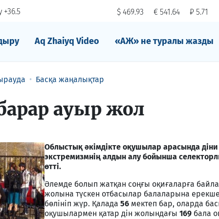
 +36.5
$ 469.93
€ 541.64
₽ 5.71
дыру
Aq Zhaiyq Video
«АЖ» не туралы жазды
ырауда
Басқа жаңалықтар
барар ауыр жол
Облыстық әкімдікте оқушылар арасында діни
экстремизмнің алдын алу бойынша селекторл
өтті.
Әлемде болып жатқан соңғы оқиғаларға байла
жолына түскен отбасылар балаларына ерекше
бөлініп жүр. Қалада
56
мектеп бар, оларда бас
оқушылармен қатар дін жолындағы
169
бала о