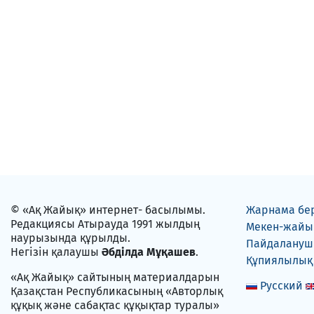
© «Ақ Жайық» интернет- басылымы.
Жарнама бе
Редакциясы Атырауда 1991 жылдың
Мекен-жайы
наурызында құрылды.
Пайдаланушы
Негізін қалаушы
Әбділда Мұқашев
.
Құпиялылық
«Ақ Жайық» сайтының материалдарын
Русский
Қазақстан Республикасының «Авторлық
құқық және сабақтас құқықтар туралы»