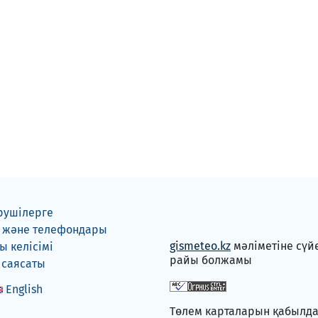
рушілерге
 және телефондары
gismeteo.kz
мәліметіне сүй
 келісімі
райы болжамы
 саясаты
English
Төлем карталарын қабылд