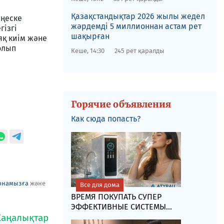
Қазақстандықтар 2026 жылы жедел
еңеске
жәрдемді 5 миллионнан астам рет
гізгі
шақырған
яқ киім және
олып
Кеше, 14:30
245 рет қаралды
Горячие объявления
Как сюда попасть?
рнамызға
және
Все для дома
ВРЕМЯ ПОКУПАТЬ СУПЕР
ЭФФЕКТИВНЫЕ СИСТЕМЫ...