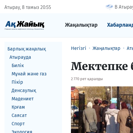
В Атырау
Атырау, 8 тамыз
20
55
Жаңалықтар
Хабарлан
Негізгі
Жаңалықтар
Ат
Барлық жаңалық
Атырауда
Мектепке 
Билік
Мұнай және газ
2 770 рет қаралды
Пікір
Денсаулық
Мәдениет
Қоғам
Саясат
Спорт
Экология