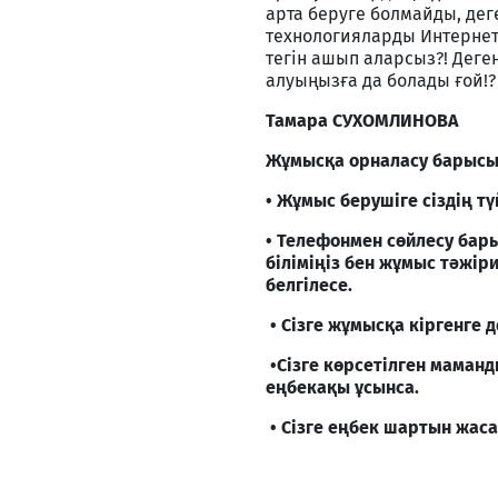
арта беруге болмайды, дег
технологияларды Интернетте
тегін ашып аларсыз?! Деге
алуыңызға да болады ғой!?
Тамара СУХОМЛИНОВА
Жұмысқа орналасу барысын
• Жұмыс берушіге сіздің т
• Телефонмен сөйлесу бар
біліміңіз бен жұмыс тәжір
белгілесе.
• Сізге жұмысқа кіргенге д
•Сізге көрсетілген маман
еңбекақы ұсынса.
• Сізге еңбек шартын жаса