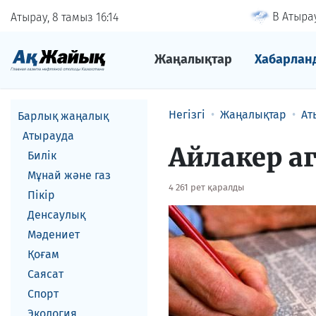
В Атырау
Атырау, 8 тамыз
16
:
14
Жаңалықтар
Хабарлан
Негізгі
Жаңалықтар
Ат
Барлық жаңалық
Атырауда
Айлакер аг
Билік
Мұнай және газ
4 261 рет қаралды
Пікір
Денсаулық
Мәдениет
Қоғам
Саясат
Спорт
Экология