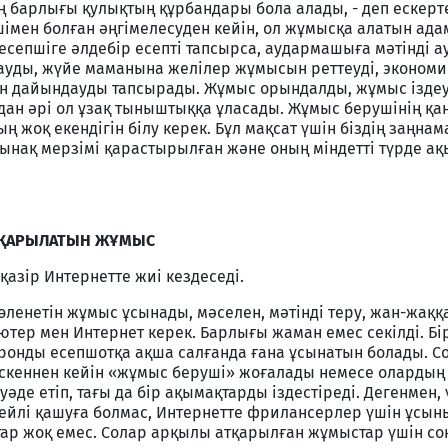
ң барлығы қулықтың құрбандары бола алады, - деп ескерт
імен болған әңгімелесуден кейін, ол жұмысқа алатын ада
, есепшіге әлдебір есепті тапсырса, аудармашыға мәтінді 
сауды, жүйе маманына желілер жұмысын реттеуді, экономи
н дайындауды тапсырады. Жұмыс орындалды, жұмыс ізде
одан әрі ол ұзақ тыныштыққа ұласады. Жұмыс берушінің қан
ың жоқ екендігін білу керек. Бұл мақсат үшін біздің заңн
 сынақ мерзімі қарастырылған және оның міндетті түрде а
АТҚАРЫЛАТЫН ЖҰМЫС
қазір Интернетте жиі кездеседі.
өленетін жұмыс ұсынады, мәселен, мәтінді теру, жан-жаққа
ютер мен Интернет керек. Барлығы жаман емес секілді. Бір
тронды есепшотқа ақша салғанда ғана ұсынатын болады. С
үскеннен кейін «жұмыс беруші» жоғалады немесе олардың
е етіп, тағы да бір ақымақтарды іздестіреді. Дегенмен,
ейлі қашуға болмас, Интернетте фрилансерлер үшін ұсын
тар жоқ емес. Солар арқылы атқарылған жұмыстар үшін с