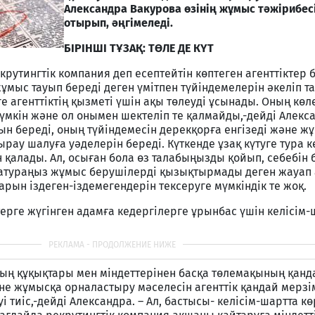
Александра Вакурова өзінің жұмыс тәжірибес
отырып, әңгімеледі.
БІРІНШІ ТҰЗАҚ: ТӨЛЕ ДЕ КҮТ
крутингтік компания деп есептейтін көптеген агенттіктер 
ұмыс тауып береді деген үмітпен түйіндемелерін әкеліп т
е агенттіктің қызметі үшін ақы төлеуді ұсынады. Оның көл
мүмкін және ол онымен шектеліп те қалмайды,-дейді Алекса
н береді, оның түйіндемесін дерекқорға енгізеді және ж
рау шалуға уәделерін береді. Күткенде ұзақ күтуге тура ке
 қалады. Ал, осыған бола өз талабыңызды қойып, себебін 
датураңыз жұмыс берушілерді қызықтырмады деген жауап 
ын іздеген-іздемегендерін тексеруге мүмкіндік те жоқ.
ерге жүгінген адамға кедергілерге ұрынбас үшін келісім
птың құқықтары мен міндеттерінен басқа төлемақының қанд
не жұмысқа орналастыру мәселесін агенттік қандай мерзі
уі тиіс,-дейді Александра. – Ал, бастысы- келісім-шартта к