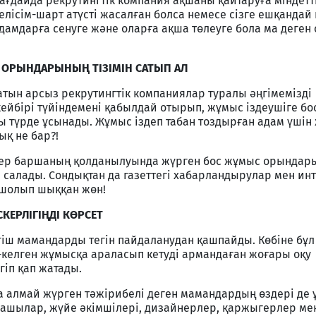
ғдайда рекрутингтік компания ақшаны қайтаруға міндетт
келісім-шарт атүсті жасалған болса немесе сізге ешқандай
дамдарға сенуге және оларға ақша төлеуге бола ма деген 
С ОРЫНДАРЫНЫҢ ТІЗІМІН САТЫП АЛ
тын арсыз рекрутингтік компаниялар туралы әңгімемізді
ейбірі түйіндемені қабылдай отырып, жұмыс іздеушіге б
ы түрде ұсынады. Жұмыс іздеп табан тоздырған адам үшін
ық не бар?!
рутер баршаның қолданылуында жүрген бос жұмыс орындары
 салады. Сондықтан да газеттегі хабарландырулар мен инт
 шолып шыққан жөн!
КЕРЛІГІҢДІ КӨРСЕТ
гіш мамандарды тегін пайдаланудан қашпайды. Көбіне бұл
-келген жұмысқа араласып кетуді армандаған жоғары оқу
гіп қап жатады.
ба алмай жүрген тәжірибелі деген мамандардың өздері де
машылар, жүйе әкімшілері, дизайнерлер, қаржыгерлер ме