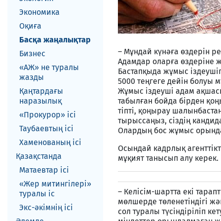
Экономика
Оқиға
Басқа жаңалықтар
– Мұндай күнәға өздерін ре
Бизнес
Адамдар оларға өздеріне ж
«АЖ» не туралы
Бастапқыда жұмыс іздеушіг
жазды
5000 теңгеге дейін болуы 
Қаңтардағы
Жұмыс іздеуші адам ақшасы
наразылық
табылған бойда бірден қоңы
тіпті, қоңырау шалынбастан
«Прокурор» ісі
тырыссаңыз, сіздің канди
Таубаевтың ісі
Олардың бос жұмыс орындар
Хаменованың ісі
Осындай кадрлық агенттікт
Қазақстанда
мұқият танысып алу керек.
Матаевтар ici
«Жер митингілері»
– Келісім-шартта екі тара
туралы іс
мөлшерде төленетіндігі жә
Экс-әкiмнiң iсi
сол туралы түсіндіріліп кет