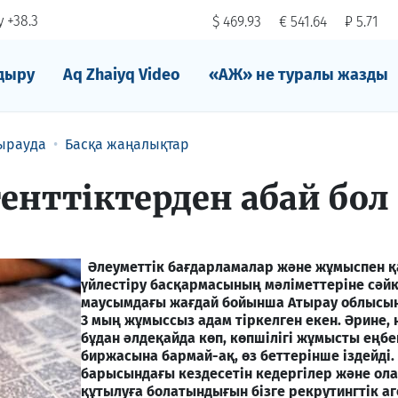
 +38.3
$ 469.93
€ 541.64
₽ 5.71
дыру
Aq Zhaiyq Video
«АЖ» не туралы жазды
ырауда
Басқа жаңалықтар
енттіктерден абай бол
Әлеуметтік бағдарламалар және жұмыспен 
үйлестіру басқармасының мәліметтеріне сәйке
маусымдағы жағдай бойынша Атырау облысы
3 мың жұмыссыз адам тіркелген екен. Әрине,
бұдан әлдеқайда көп, көпшілігі жұмысты еңбе
биржасына бармай-ақ, өз беттерінше іздейді.
барысындағы кездесетін кедергілер және ол
құтылуға болатындығын бізге рекрутингтік аг