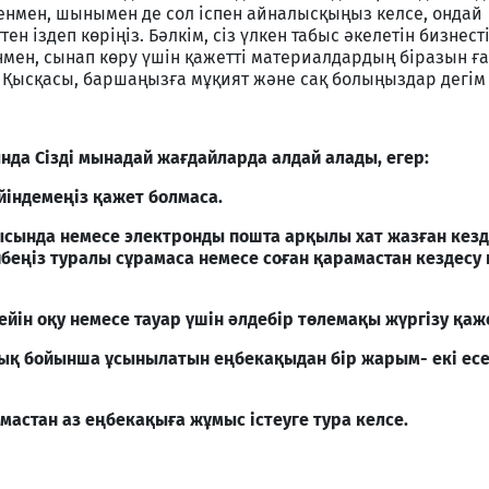
енмен, шынымен де сол іспен айналысқыңыз келсе, ондай
н іздеп көріңіз. Бәлкім, сіз үлкен табыс әкелетін бизнест
нмен, сынап көру үшін қажетті материалдардың біразын ғ
 Қысқасы, баршаңызға мұқият және сақ болыңыздар дегім 
да Сізді мынадай жағдайларда алдай алады, егер:
үйіндемеңіз қажет болмаса.
ысында немесе электронды пошта арқылы хат жазған кезд
ибеңіз туралы сұрамаса немесе соған қарамастан кездесу 
ейін оқу немесе тауар үшін әлдебір төлемақы жүргізу қаж
дық бойынша ұсынылатын еңбекақыдан бір жарым- екі ес
мастан аз еңбекақыға жұмыс істеуге тура келсе.