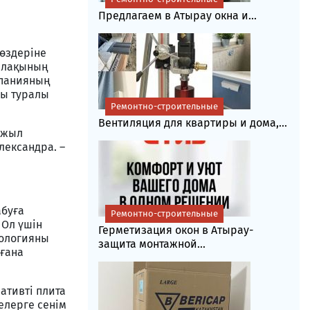
Предлагаем в Атырау окна и...
 өздеріне
жалақының
мпанияның
сы туралы
Ремонтно-строительные
Вентиляция для квартиры и дома,...
с жыл
лександра. –
абуға
Ремонтно-строительные
 Ол үшін
Герметизация окон в Атырау-
нологияны
защита монтажной...
 ғана
ативті плита
елерге сенім