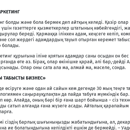
АРКЕТИНГ
нг болды және бола бермек деп айтқың келеді. Қазір олар
 үшін газеттерге қызметкерлер штатының көбейгендігі, 
дырулар береді. Қармаққа іліккен адам, кеңсеге келіп, ко
және сол жердегі адамдардың тауып отырған керемет табы
 болады.
ркетинг құрығына іліне қоятын адамдар саны осыдан он бе
анда өте аз. Бірақ, олар өкінішке қарай, әлі бар,-дейді А
сынады. Олар оны сата ала ма, алмай ма, мәселе, сонда.
Ы ТАБЫСТЫ БИЗНЕС»
е өсіруге және одан ай сайын кем дегенде 30 мың теңге т
логиямен саңырауқұлақтан да пайда табуға мүмкіндік бар.
п көр. Алайда, оның бәрі бір ғана шарт бойынша – сіз тех
ды сатып алғанда ғана жүзеге асады. Айталық қарапайым
ларға.
мі сіздің барлық шығыныңызды жабатындығына, ал, декар
а ие болатындығына кепілдікті ешкім де бермейді. – Уәд