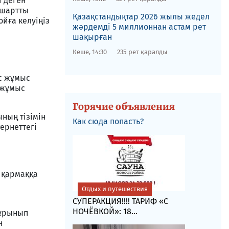
і деген
 шартты
Қазақстандықтар 2026 жылы жедел
ойға келуіңіз
жәрдемді 5 миллионнан астам рет
шақырған
Кеше, 14:30
235 рет қаралды
ос жұмыс
 жұмыс
Горячие объявления
ның тізімін
Как сюда попасть?
ернеттегі
 қармаққа
Отдых и путешествия
СУПЕРАКЦИЯ!!!! ТАРИФ «C
НОЧЁВКОЙ»: 18...
 ұрынып
н