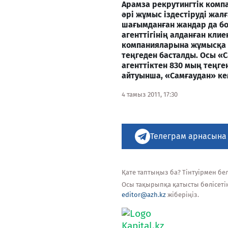
Арамза рекрутингтік комп
әрі жұмыс іздестіруді жал
шағымданған жандар да бо
агенттігінің алданған кли
компанияларына жұмысқа 
теңгеден басталды. Осы 
агенттіктен 830 мың теңге
айтуынша, «Самғаудан» кем
4 тамыз 2011, 17:30
Телеграм арнасына
Қате таптыңыз ба? Тінтуірмен белг
Осы тақырыпқа қатысты бөлісеті
editor@azh.kz
жіберіңіз.