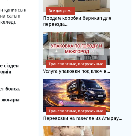
ің құпиясын
Все для дома
ана сатып
Продам коробки берикап для
келеді.
переезда...
Транспортные, погрузочные
е сізден
Услуга упаковки под ключ в...
күнін
ет болса.
е жоғары
Транспортные, погрузочные
Перевозки на газелле из Атырау...