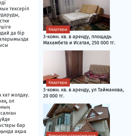
еді
мын тексеріп
аударуды,
стке
ушіге
Квартиры
дай да бір
3-комн. кв. в аренду, площадь
амаларымызда
Махамбета и Исатая, 250 000 тг.
қысы
Квартиры
3-комн. кв. в аренду, ул Тайманова,
 хат жолдау.
20 000 тг.
ақ, ол
оның
 салған
 үйде
ыстары бар
оңында ақша
Ремонтно-строительные