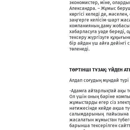
экономистер, міне, оларды
Александра. – Жұмыс беруш
көргісі келеді де, мәселен
заңгерге келісім-шарт жа
компанияның даму жобасы
хабарласуға уәде береді, 
тексеру жүргізуге құқығын
бір айдан үш айға дейінгі
төленеді.
ТӨРТІНШІ ТҰЗАҚ: ҮЙДЕН 
Алдап соғудың мұндай түрі 
-Адамға айтарлықтай ақы т
Ол үшін оның бәріне компь
жұмыстарды егер сіз элек
нәтижесінде кейде ақша т
салымдарының пайызына уәд
жасалатын жұмыстан түбег
барынша тексерілген сайт