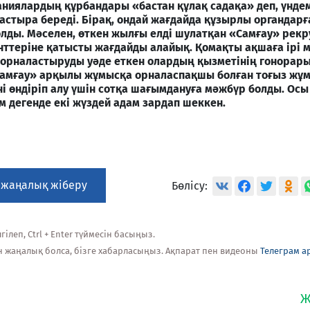
аниялардың құрбандары «бастан құлақ садақа» деп, үнде
ғастыра береді. Бірақ, ондай жағдайда құзырлы органдарғ
лды. Мәселен, өткен жылғы елді шулатқан «Самғау» рекр
енттеріне қатысты жағдайды алайық. Қомақты ақшаға ірі 
орналастыруды уәде еткен олардың қызметінің гонорары
«Самғау» арқылы жұмысқа орналаспақшы болған тоғыз жұ
ні өндіріп алу үшін сотқа шағымдануға мәжбүр б
олды. Осы
 дегенде екі жүздей адам зардап шеккен.
 жаңалық жіберу
Бөлісу:
ілеп, Ctrl + Enter түймесін басыңыз.
н жаңалық болса, бізге хабарласыңыз. Ақпарат пен видеоны
Телеграм а