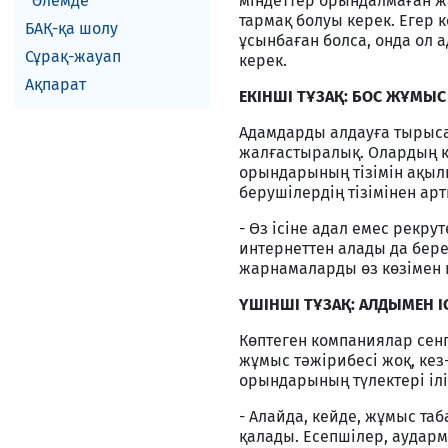
Әлемде
міндеттер орындалмаған жа
тармақ болуы керек. Егер 
БАҚ-қа шолу
ұсынбаған болса, онда ол а
Сұрақ-жауап
керек.
Ақпарат
ЕКІНШІ ТҰЗАҚ: БОС ЖҰМЫ
Адамдарды алдауға тырыса
жалғастыралық. Олардың к
орындарының тізімін ақыл
берушілердің тізімінен арт
- Өз ісіне адал емес рек
интернеттен алады да бере
жарнамаларды өз көзімен
ҮШІНШІ ТҰЗАҚ: АЛДЫМЕН ІС
Көптеген компаниялар сен
жұмыс тәжірибесі жоқ, кез
орындарының түлектері ілі
- Алайда, кейде, жұмыс та
қалады. Есепшілер, аудар