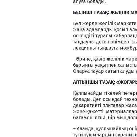
алуға болады.
БЕСІНШІ ТҰЗАҚ: ЖЕЛІЛІК М
Бұл жерде желілік маркети
жаңа адамдарды қосып алу
өскендігі туралы хабарлан
таңдаулы деген өнімдері 
лекцияны тыңдауға мәжбүр
- Әрине, қазір желілік ма
бұрынғы уақытпен салыстырғ
Оларға тауар сатып алуды ұ
АЛТЫНШЫ ТҰЗАҚ: «ЖОҒАР
Құлпынайды тікелей пәтерд
болады. Дәл осындай техно
декаративті плиталар жаса
және қажетті материалдар
бағамен, яғни, бір мың дол
– Алайда, құлпынайдың өні
тұтынушылардың сұранысын