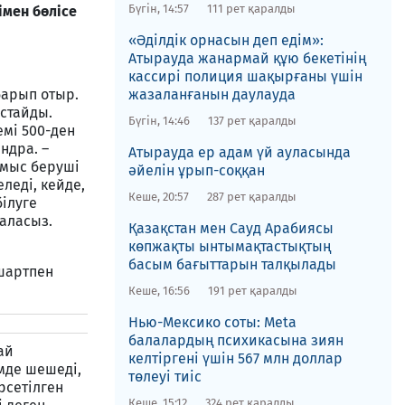
Бүгін, 14:57
111 рет қаралды
імен бөлісе
«Әділдік орнасын деп едім»:
Атырауда жанармай құю бекетінің
кассирі полиция шақырғаны үшін
барып отыр.
жазаланғанын даулауда
астайды.
Бүгін, 14:46
137 рет қаралды
емі 500-ден
ндра. –
Атырауда ер адам үй ауласында
ұмыс беруші
әйелін ұрып-соққан
леді, кейде,
Кеше, 20:57
287 рет қаралды
білуге
аласыз.
Қазақстан мен Сауд Арабиясы
көпжақты ынтымақтастықтың
басым бағыттарын талқылады
-шартпен
Кеше, 16:56
191 рет қаралды
Нью-Мексико соты​: Meta
балалардың психикасына зиян
ай
келтіргені үшін 567 млн доллар
мде шешеді,
төлеуі тиіс
өрсетілген
Кеше, 15:12
324 рет қаралды