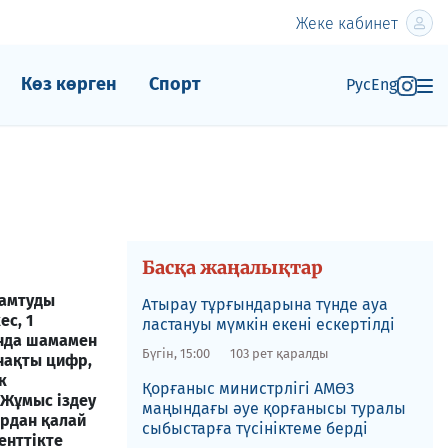
Жеке кабинет
Көз көрген
Спорт
Рус
Eng
Басқа жаңалықтар
қамтуды
Атырау тұрғындарына түнде ауа
с, 1
ластануы мүмкін екені ескертілді
нда шамамен
Бүгін, 15:00
103 рет қаралды
 нақты цифр,
к
Қорғаныс министрлігі АМӨЗ
 Жұмыс іздеу
маңындағы әуе қорғанысы туралы
ардан қалай
сыбыстарға түсініктеме берді
енттікте