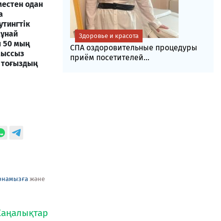
местен одан
а
утингтік
мұнай
Здоровье и красота
 50 мың
СПА оздоровительные процедуры
мыссыз
приём посетителей...
 тоғыздың
рнамызға
және