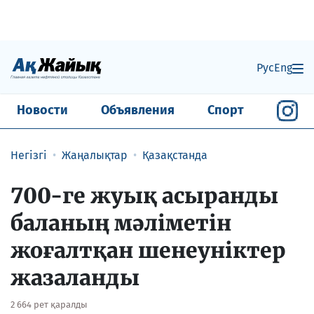
Рус
Eng
Новости
Объявления
Спорт
Негізгі
Жаңалықтар
Қазақстанда
700-ге жуық асыранды
баланың мәліметін
жоғалтқан шенеуніктер
жазаланды
2 664 рет қаралды