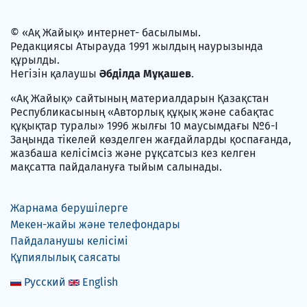
© «Ақ Жайық» интернет- басылымы.
Редакциясы Атырауда 1991 жылдың наурызында
құрылды.
Негізін қалаушы
Әбділда Мұқашев
.
«Ақ Жайық» сайтының материалдарын Қазақстан
Республикасының «Авторлық құқық және сабақтас
құқықтар туралы» 1996 жылғы 10 маусымдағы №6-I
Заңында тікелей көзделген жағдайларды қоспағанда,
жазбаша келісімсіз және рұқсатсыз кез келген
мақсатта пайдалануға тыйым салынады.
Жарнама берушілерге
Мекен-жайы және телефондары
Пайдаланушы келісімі
Құпиялылық саясаты
Русский
English