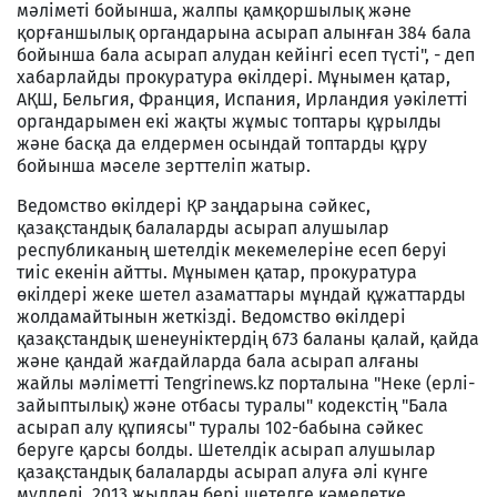
мәліметі бойынша, жалпы қамқоршылық және
қорғаншылық органдарына асырап алынған 384 бала
бойынша бала асырап алудан кейінгі есеп түсті", - деп
хабарлайды прокуратура өкілдері. Мұнымен қатар,
АҚШ, Бельгия, Франция, Испания, Ирландия уәкілетті
органдарымен екі жақты жұмыс топтары құрылды
және басқа да елдермен осындай топтарды құру
бойынша мәселе зерттеліп жатыр.
Ведомство өкілдері ҚР заңдарына сәйкес,
қазақстандық балаларды асырап алушылар
республиканың шетелдік мекемелеріне есеп беруі
тиіс екенін айтты. Мұнымен қатар, прокуратура
өкілдері жеке шетел азаматтары мұндай құжаттарды
жолдамайтынын жеткізді. Ведомство өкілдері
қазақстандық шенеуніктердің 673 баланы қалай, қайда
және қандай жағдайларда бала асырап алғаны
жайлы мәліметті Tengrinews.kz порталына "Неке (ерлі-
зайыптылық) және отбасы туралы" кодекстің "Бала
асырап алу құпиясы" туралы 102-бабына сәйкес
беруге қарсы болды. Шетелдік асырап алушылар
қазақстандық балаларды асырап алуға әлі күнге
мүдделі. 2013 жылдан бері шетелге кәмелетке