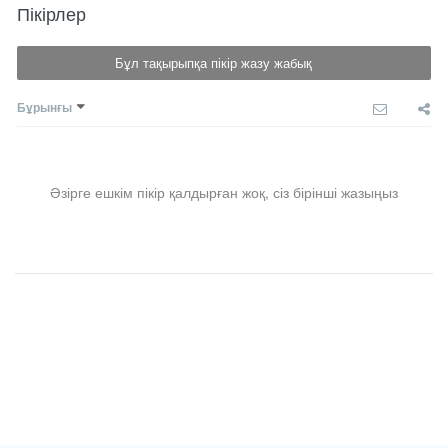
Пікірлер
Бұл тақырыпқа пікір жазу жабық
Бұрынғы
Әзірге ешкім пікір қалдырған жоқ, сіз бірінші жазыңыз