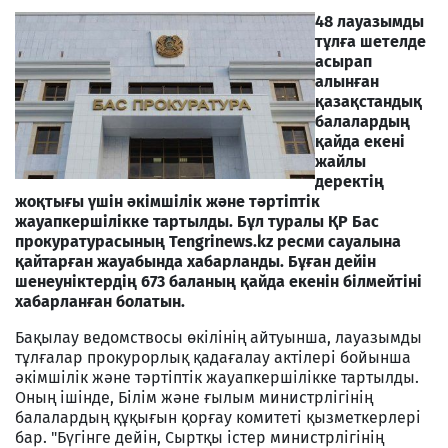
48 лауазымды
тұлға шетелде
асырап
алынған
қазақстандық
балалардың
қайда екені
жайлы
деректің
жоқтығы үшін әкімшілік және тәртіптік
жауапкершілікке тартылды. Бұл туралы ҚР Бас
прокуратурасының Tengrinews.kz ресми сауалына
қайтарған жауабында хабарланды. Бұған дейін
шенеуніктердің 673 баланың қайда екенін білмейтіні
хабарланған болатын.
Бақылау ведомствосы өкілінің айтуынша, лауазымды
тұлғалар прокурорлық қадағалау актілері бойынша
әкімшілік және тәртіптік жауапкершілікке тартылды.
Оның ішінде, Білім және ғылым министрлігінің
балалардың құқығын қорғау комитеті қызметкерлері
бар. "Бүгінге дейін, Сыртқы істер министрлігінің