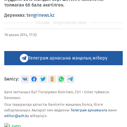
толмаған 66 бала әкетілген.
Дереккөз: t
engrinews.kz
16 қазан 2014, 17:33
Телеграм арнасына жаңалық жіберу
Бөлісу:
Қате таптыңыз ба? Тінтуірмен белгілеп, Ctrl + Enter түймесін
басыңыз.
Осы тақырыпқа қатысты бөлісетін жаңалық болса, бізге
хабарласыңыз. Ақпарат пен видеоны
Телеграм арнамызға
және
editor@azh.kz
жіберіңіз.