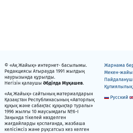
© «Ақ Жайық» интернет- басылымы.
Жарнама бе
Редакциясы Атырауда 1991 жылдың
Мекен-жайы
наурызында құрылды.
Пайдаланушы
Негізін қалаушы
Әбділда Мұқашев
.
Құпиялылық
«Ақ Жайық» сайтының материалдарын
Русский
Қазақстан Республикасының «Авторлық
құқық және сабақтас құқықтар туралы»
1996 жылғы 10 маусымдағы №6-I
Заңында тікелей көзделген
жағдайларды қоспағанда, жазбаша
келісімсіз және рұқсатсыз кез келген