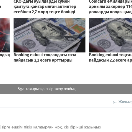
Бұл тақырыпқа пікір жазу жабық
Жазыл
Әзірге ешкім пікір қалдырған жоқ, сіз бірінші жазыңыз