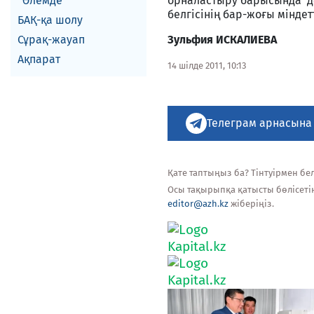
Әлемде
орналастыру барысында дә
белгісінің бар-жоғы міндетт
БАҚ-қа шолу
Сұрақ-жауап
Зульфия ИСКАЛИЕВА
Ақпарат
14 шілде 2011, 10:13
Телеграм арнасына
Қате таптыңыз ба? Тінтуірмен белг
Осы тақырыпқа қатысты бөлісеті
editor@azh.kz
жіберіңіз.