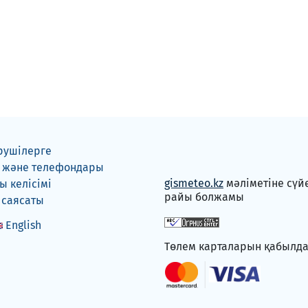
рушілерге
 және телефондары
gismeteo.kz
мәліметіне сүй
 келісімі
райы болжамы
 саясаты
English
Төлем карталарын қабылд