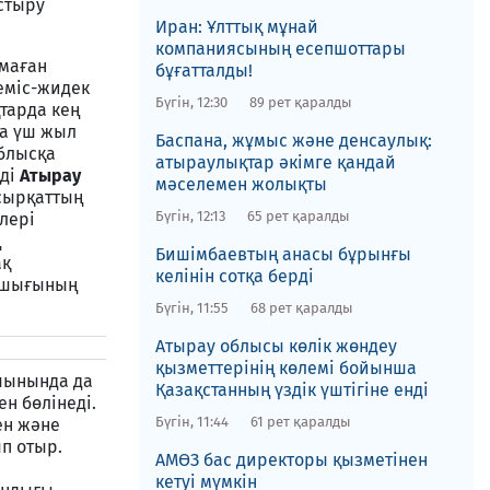
стыру
Иран: Ұлттық мұнай
компаниясының есепшоттары
лмаған
бұғатталды!
еміс-жидек
Бүгін, 12:30
89 рет қаралды
тарда кең
та үш жыл
​Баспана, жұмыс және денсаулық:
облысқа
атыраулықтар әкімге қандай
йді
Атырау
мәселемен жолықты
 сырқаттың
Бүгін, 12:13
65 рет қаралды
ілері
ң
Бишімбаевтың анасы бұрынғы
ақ
келінін сотқа берді
рашығының
Бүгін, 11:55
68 рет қаралды
​Атырау облысы көлік жөндеу
қызметтерінің көлемі бойынша
 шынында да
Қазақстанның үздік үштігіне енді
н бөлінеді.
Бүгін, 11:44
61 рет қаралды
ен және
п отыр.
АМӨЗ бас директоры қызметінен
кетуі мүмкін