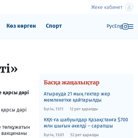
Жеке кабинет
Көз көрген
Спорт
Рус
Eng
ті»
Басқа жаңалықтар
е қарсы дәрі
Атырауда 21 мың гектар жер
мемлекетке қайтарылды
Бүгін, 13:11
12 рет қаралды
 қарсы дәрі
​КҚК-ға шабуылдар Қазақстанға $700
млн шығын әкелді – сарапшы
е төлқұжатын
л вакцинаны
Бүгін, 13:01
52 рет қаралды