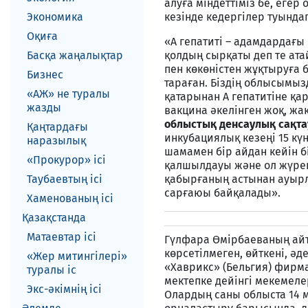
алуға міндеттіміз бе, еге
Экономика
кезінде кедергілер туында
Оқиға
«А гепатиті – адамдардағы
Басқа жаңалықтар
қолдың сырқаты деп те ата
пен көкөністен жұқтыруға 
Бизнес
тараған. Біздің облысымыз
«АЖ» не туралы
қатарынан А гепатитіне қа
жазды
вакцина әкелінген жоқ, жақ
облыстық денсаулық сақт
Қаңтардағы
инкубациялық кезеңі 15 күн
наразылық
шамамен бір айдан кейін бі
«Прокурор» ісі
қалшылдауы және ол жүрек 
Таубаевтың ісі
қабырғаның астынан ауырлы
сарғаюы байқалады».
Хаменованың ісі
Қазақстанда
Матаевтар ici
Гүлфара Өмірбаеваның айт
көрсетілмеген, өйткені, ә
«Жер митингілері»
«Хаврикс» (Бельгия) фирма
туралы іс
мектепке дейінгі мекемеле
Экс-әкiмнiң iсi
Олардың саны облыста 14 