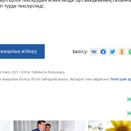
рігерлік тексеруден өткен кезде бұл вакцинаның салынғ
і түрде тексеріледі.
 жаңалық жіберу
Бөлісу:
ілеп, Ctrl + Enter түймесін басыңыз.
н жаңалық болса, бізге хабарласыңыз. Ақпарат пен видеоны
Телеграм а