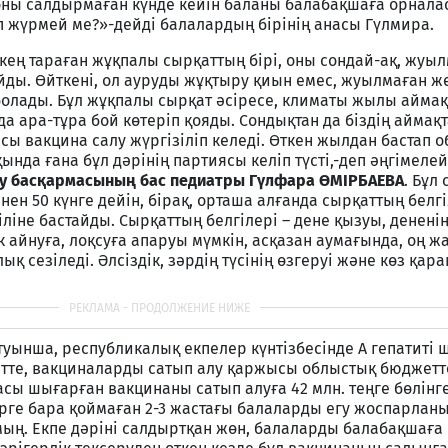
р оны салдырмаған күнде кейін баланы балабақшаға орнала
п жүрмей ме?»-дейді балалардың бірінің анасы Гүлмира.
 кең тараған жұқпалы сырқаттың бірі, оны сондай-ақ, жуы
йды. Өйткені, ол ауруды жұқтыру қиын емес, жуылмаған ж
болады. Бұл жұқпалы сырқат әсіресе, климаты жылы аймақ
да ара-тұра бой көтеріп қояды. Сондықтан да біздің аймақ
рсы вакцина салу жүргізіліп келеді. Өткен жылдан бастап 
ында ғана бұл дәрінің партиясы келіп түсті,-деп әңгімеле
ау басқармасының бас педиатры Гүлфара ӨМІРБАЕВА
. Бұл
нен 50 күнге дейін, бірақ, орташа алғанда сырқаттың белг
ліне бастайды. Сырқаттың белгілері – дене қызуы, денені
айнуға, лоқсуға апаруы мүмкін, асқазан аумағында, оң ж
қ сезіледі. Әлсіздік, зәрдің түсінің өзгеруі және көз қа
уынша, республикалық екпелер күнтізбесінде А гепатиті
детте, вакциналарды сатып алу қаржысы облыстық бюджетте
сы шығарған вакцинаны сатып алуға 42 млн. теңге бөлінг
рге бара қоймаған 2-3 жастағы балаларды егу жоспарланы
мың. Екпе дәріні салдыртқан жөн, балаларды балабақшаға