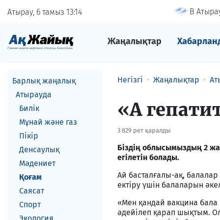
В Атырау
Атырау, 6 тамыз
13
14
Жаңалықтар
Хабарлан
Негізгі
Жаңалықтар
Ат
Барлық жаңалық
Атырауда
«А гепатит
Билік
Мұнай және газ
3 829 рет қаралды
Пікір
Біздің облысымыздың 2 жас
Денсаулық
егілетін болады.
Мәдениет
Ай басталғалы-ақ, балалар
Қоғам
ектіру үшін балаларын әке
Саясат
«Мен қандай вакцина бала 
Спорт
әдейілеп қарап шықтым. Ол
Экология