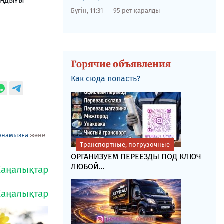
андығы
Бүгін, 11:31
95 рет қаралды
Горячие объявления
Как сюда попасть?
рнамызға
және
Транспортные, погрузочные
ОРГАНИЗУЕМ ПЕРЕЕЗДЫ ПОД КЛЮЧ
ЛЮБОЙ...