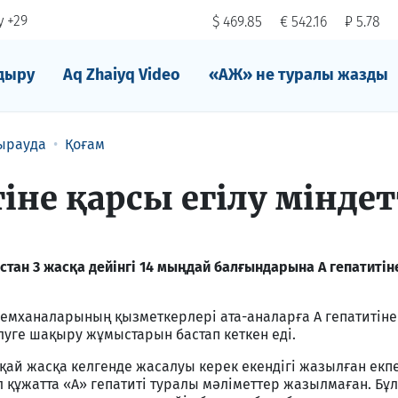
 +29
$ 469.85
€ 542.16
₽ 5.78
дыру
Aq Zhaiyq Video
«АЖ» не туралы жазды
ырауда
Қоғам
іне қарсы егілу міндет
тан 3 жасқа дейінгі 14 мыңдай балғындарына А гепатитін
 емханаларының қызметкерлері ата-аналарға А гепатитіне
луге шақыру жұмыстарын бастап кеткен еді.
қай жасқа келгенде жасалуы керек екендігі жазылған екп
 құжатта «А» гепатиті туралы мәліметтер жазылмаған. Бұ