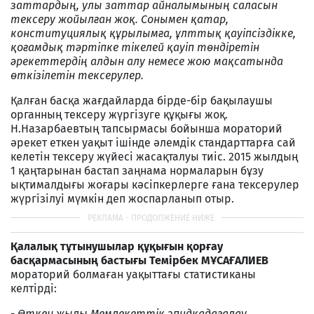
заттардың, улы заттар айналымының саласын
тексеру жойылған жоқ. Сонымен қатар,
конституциялық құрылымға, ұлттық қауіпсіздікке,
қоғамдық тәртіпке тікелей қауіп төндіретін
әрекеттердің алдын алу немесе жою мақсатында
өткізілетін тексерулер.
Қалған басқа жағдайларда бірде-бір бақылаушы
органның тексеру жүргізуге құқығы жоқ.
Н.Назарбаевтың тапсырмасы бойынша мораторий
әрекет еткен уақыт ішінде әлемдік стандарттарға сай
келетін тексеру жүйесі жасақталуы тиіс. 2015 жылдың
1 қаңтарынан бастап заңнама нормаларын бұзу
ықтималдығы жоғары кәсіпкерлерге ғана тексерулер
жүргізілуі мүмкін деп жоспарланып отыр.
Қалалық тұтынушылар құқығын қорғау
басқармасының бастығы Темірбек МҰСАҒАЛИЕВ
мораторий болмаған уақыттағы статистиканы
келтірді:
-
Өткен жылы Мемлекеттік эпидқадағалау