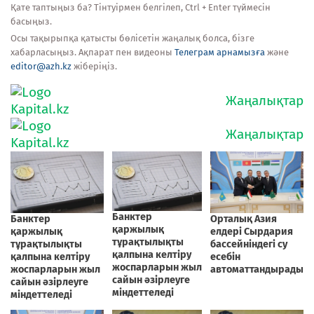
Қате таптыңыз ба? Тінтуірмен белгілеп, Ctrl + Enter түймесін
басыңыз.
Осы тақырыпқа қатысты бөлісетін жаңалық болса, бізге
хабарласыңыз. Ақпарат пен видеоны
Телеграм арнамызға
және
editor@azh.kz
жіберіңіз.