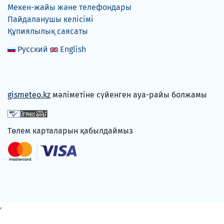
Мекен-жайы және телефондары
Пайдаланушы келісімі
Құпиялылық саясаты
Русский
English
gismeteo.kz
мәліметіне сүйенген ауа-райы болжамы
Төлем карталарын қабылдаймыз