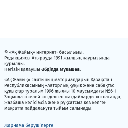
© «Ақ Жайық» интернет- басылымы.
Редакциясы Атырауда 1991 жылдың наурызында
құрылды.
Негізін қалаушы
Әбділда Мұқашев
.
«Ақ Жайық» сайтының материалдарын Қазақстан
Республикасының «Авторлық құқық және сабақтас
құқықтар туралы» 1996 жылғы 10 маусымдағы №6-I
Заңында тікелей көзделген жағдайларды қоспағанда,
жазбаша келісімсіз және рұқсатсыз кез келген
мақсатта пайдалануға тыйым салынады.
Жарнама берушілерге