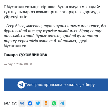
Т.Мұсағалиевтың пікірінше, бұған жауап мынадай:
тұтынушылар өз құқықтарын сот арқылы қорғауды
үйренуі тиіс.
- Егер бізге, мәселен, тұтынушы шағыммен келсе, біз
бұрынғыдай тесеру жүргізе алмаймыз. Бірақ сотқа
шағымды қалай дұрыс жазып, қандай құжаттар
тіркеу керектігін және т.б. айтамыз,
- деді
Мұсағалиев.
Тамара СУХОМЛИНОВА
24 сәуір 2014, 00:00
Телеграм арнасына жаңалық жіберу
Бөлісу: