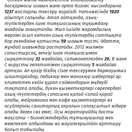
басқармасы шағын және орта бизнес нысандарына
1237
жоспарлы тексеру жүргізді. Нәтижесінде
1920
айыппұл салынды. Атап айтқанда, азық-
түліктерден ішек таяқшасының тұқымдану
жағдайы анықталды. Жыл ішінде жарамдылық
мерзімі асып кеткен азық-түліктердің саттықта
бар екендігіне қатысты
59
шағым түсті. Әдетте,
мұндай шағымдар расталады. 2012 жылмен
салыстырсақ, өткір ішек таяқшасымен
сырқаттану
32
жағдайға, сальмонеллезбен
20
, В және
С вирусты гепатитімен сырқаттану
5
жағдайға
артқан. Ал қазір біздің сізге тексерумен бармауымыз
шаштараздар, педикюр мен маникюр шеберлері әр
клиенттен кейін құрал-саймандарын өңдеуді
тоқтата алады, дүкен қызметкерлері сөрелердегі
азық-түліктердің сапасына қалай-солай қарай
алады, мейрамхана мен кафе қызметкерлері өз
асүйлерінің санитарлық ахуалын салақсытып жібере
алады деген сөз емес. Осы мораторийдің басты
мақсаты – бизнесмендердің тұтынушылар мен
мемлекет алдындағы өз жауапкершілігін арттыру
болып табылады.