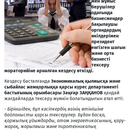
мен жұмыс
берушілер
одағында
бизнесмендер
бақылаушы
органдардың
өкілдерімен
президент
енгізген шағын
және орта
бизнесті
тексеру
мораторийіне арналған кездесу өткізді.
Кездесу басталғанда
Экономикалық қылмысқа және
сыбайлас жемқорлыққа қарсы күрес департаменті
бастығының орынбасары Заңғар ЗАҢҚАНОВ
қандай
жағдайларда тексеру мүмкін болатындығын атап өтті:
-
Біріншіден, бұл кәсіпкердің өзінің өтінішіне
байланысты қарсы тексерулер. Бұдан басқа,
қаржылық ұйымдарды, атом энергетикасының, қару-
жарақ, жарылғыш және пиротехникалық