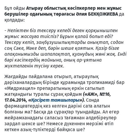
Бұл ойды
Атырау облыстық кәсіпкерлер мен жұмыс
берушілер одағының төрағасы Әлия БЕКҚОЖИЕВА
да
қолдады:
-
Неліктен біз тексеру келеді деген қорқынышпен
жұмыс жасауға тиіспіз? Бұрын қалай болып еді?
Тексеру келіп, заңбұзушылықтарды анықтап, содан
соң Сәке, Мәке деп, бәрін шеше қоятын. Қазір бізге
алақанымызды шапалақтап, қуанудың жөні жоқ. Енді
бәрі кәсіпкердің мойнына, оның ар-ұятына
жүктелгенін түсіну керек.
Жағдайды пайдалана отырып, атыраулық
дәріханалардың бірінде құрамында тропикамиді бар
«Мидриацил» препаратының еркін сатылып
жатқандығы туралы сұрақ қойдым
(«АЖ», №16,
17.04.2014, «
Қасірет тамшылары
»)
.
Сонда
фармацевтердің кез келген дәріні сата алатын
болғаны ма? Басқа да сұрақтар туындайды. Ал егер
мейрамханадағы сапасыз тағамнан әлдебіреулер
зардап шексе ше? Немесе дүкеннен мерзімі өтіп
кеткен азық-түліктерді байқаса ше?