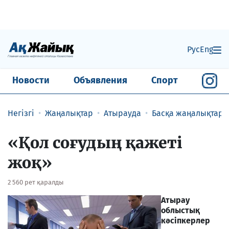
Рус
Eng
Новости
Объявления
Спорт
Негізгі
Жаңалықтар
Атырауда
Басқа жаңалықтар
«Қол соғудың қажеті
жоқ»
2 560 рет қаралды
Атырау
облыстық
кәсіпкерлер