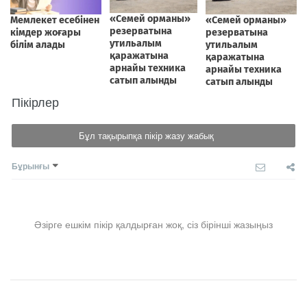
Пікірлер
Бұл тақырыпқа пікір жазу жабық
Бұрынғы
Әзірге ешкім пікір қалдырған жоқ, сіз бірінші жазыңыз