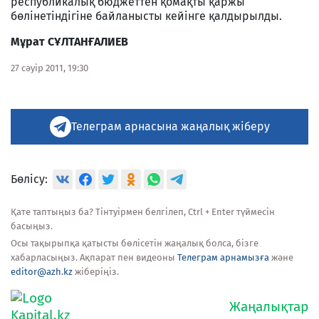
республикалық бюджеттен қомақты қаржы
бөлінетіндігіне байланысты кейінге қалдырылды.
М
ұ
рат С
Ұ
ЛТАН
Ғ
АЛИЕВ
27 сәуір 2011, 19:30
Телеграм арнасына жаңалық жіберу
Бөлісу:
Қате таптыңыз ба? Тінтуірмен белгілеп, Ctrl + Enter түймесін
басыңыз.
Осы тақырыпқа қатысты бөлісетін жаңалық болса, бізге
хабарласыңыз. Ақпарат пен видеоны
Телеграм арнамызға
және
editor@azh.kz
жіберіңіз.