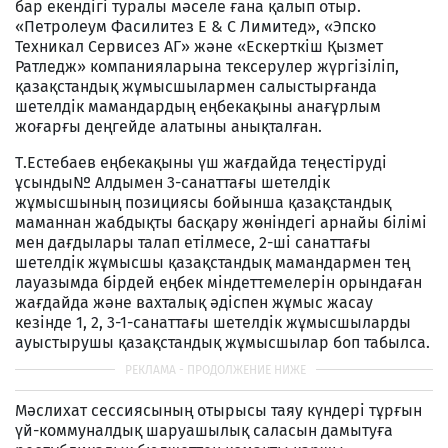
бар екендігі туралы мәселе ғана қалып отыр.
«Петролеум Фасилитез Е & С Лимитед», «Эпско
Техникал Сервисез АГ» және «Ескерткіш Қызмет
Ратледж» компанияларына тексерулер жүргізіліп,
қазақстандық жұмысшылармен салыстырғанда
шетелдік мамандардың еңбекақыны анағұрлым
жоғарғы деңгейде алатыны анықталған.
Т.Естебаев еңбекақыны үш жағдайда теңестіруді
ұсынды№ Алдымен 3-санаттағы шетелдік
жұмысшының позициясы бойынша қазақстандық
маманнан жабдықты басқару жөніндегі арнайы білімі
мен дағдылары талап етілмесе, 2-ші санаттағы
шетелдік жұмысшы қазақстандық мамандармен тең
лауазымда бірдей еңбек міндеттемелерін орындаған
жағдайда және вахталық әдіспен жұмыс жасау
кезінде 1, 2, 3-1-санаттағы шетелдік жұмысшыларды
ауыстырушы қазақстандық жұмысшылар боп табылса.
Мәслихат сессиясының отырысы таяу күндері тұрғын
үй-коммуналдық шаруашылық саласын дамытуға