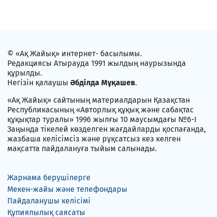
© «Ақ Жайық» интернет- басылымы.
Редакциясы Атырауда 1991 жылдың наурызында
құрылды.
Негізін қалаушы
Әбділда Мұқашев
.
«Ақ Жайық» сайтының материалдарын Қазақстан
Республикасының «Авторлық құқық және сабақтас
құқықтар туралы» 1996 жылғы 10 маусымдағы №6-I
Заңында тікелей көзделген жағдайларды қоспағанда,
жазбаша келісімсіз және рұқсатсыз кез келген
мақсатта пайдалануға тыйым салынады.
Жарнама берушілерге
Мекен-жайы және телефондары
Пайдаланушы келісімі
Құпиялылық саясаты