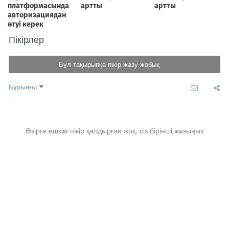
Пікірлер
Бұл тақырыпқа пікір жазу жабық
Бұрынғы
Әзірге ешкім пікір қалдырған жоқ, сіз бірінші жазыңыз