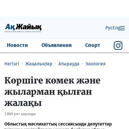
Рус
Eng
Новости
Объявления
Спорт
Негізгі
Жаңалықтар
Атырауда
Экология
Көршіге көмек және
жыларман қылған
жалақы
3 889 рет қаралды
Облыстық мәслихаттың сессиясында депутаттар