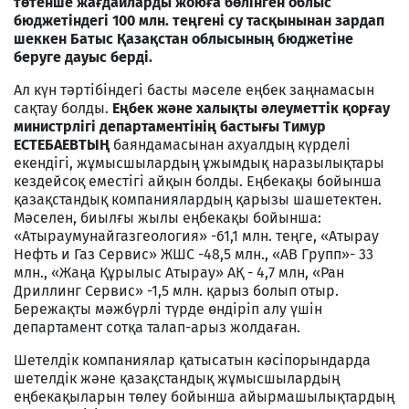
төтенше жағдайларды жоюға бөлінген облыс
бюджетіндегі 100 млн. теңгені су тасқынынан зардап
шеккен Батыс Қазақстан облысының бюджетіне
беруге дауыс берді.
Ал күн тәртібіндегі басты мәселе еңбек заңнамасын
сақтау болды.
Еңбек және халықты әлеуметтік қорғау
министрлігі департаментінің бастығы Тимур
ЕСТЕБАЕВТЫҢ
баяндамасынан ахуалдың күрделі
екендігі, жұмысшылардың ұжымдық наразылықтары
кездейсоқ еместігі айқын болды. Еңбекақы бойынша
қазақстандық компаниялардың қарызы шашетектен.
Мәселен, биылғы жылы еңбекақы бойынша:
«Атыраумунайгазгеология» -61,1 млн. теңге, «Атырау
Нефть и Газ Сервис» ЖШС -48,5 млн., «АВ Групп»- 33
млн., «Жаңа Құрылыс Атырау» АҚ - 4,7 млн, «Ран
Дриллинг Сервис» -1,5 млн. қарыз болып отыр.
Бережақты мәжбүрлі түрде өндіріп алу үшін
департамент сотқа талап-арыз жолдаған.
Шетелдік компаниялар қатысатын кәсіпорындарда
шетелдік және қазақстандық жұмысшылардың
еңбекақыларын төлеу бойынша айырмашылықтардың