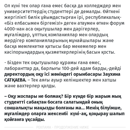
Ол күні тек олар ғана емес басқа да колледждер мен
университеттердің студенттері де демалды. Өйткені
жергілікті билік ұйымдастырған ірі, республикалық-
«Біз елбасымен біргеміз!» деген атаумен өткен форум
4000-нан аса оқытушылар мен дәрігерлер,
мұғалімдер, ұлттық компаниялар мен олардың
мердігер компанияларының мұнайшылары және
басқа мемлекетке қатысы бар мекемелер мен
кәсіпорындардың қызметкерлерінің басын қосты.
- Бізден тек оқытушылар құрамы ғана емес,
лаборанттар да, барлығы 100-дей адам барды,-дейді
директордың оқу ісі жөніндегі орынбасары Заухина
САТҚАЕВА.
– Тек аяғы ауыр келіншектер мен хатшы
және вахтерлер қалды.
–
Оқу жоспары не болмақ? Бір күнде бір жарым мың
студентті сабақтан босата салатындай оның
соншалықты маңызды болғаны ма... Менің білуімше,
мұғалімдер оларға жексенбі күні-ақ, қоңырау шалып
қойғанға ұқсайды.