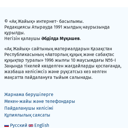
© «Ақ Жайық» интернет- басылымы.
Редакциясы Атырауда 1991 жылдың наурызында
құрылды.
Негізін қалаушы
Әбділда Мұқашев
.
«Ақ Жайық» сайтының материалдарын Қазақстан
Республикасының «Авторлық құқық және сабақтас
құқықтар туралы» 1996 жылғы 10 маусымдағы №6-I
Заңында тікелей көзделген жағдайларды қоспағанда,
жазбаша келісімсіз және рұқсатсыз кез келген
мақсатта пайдалануға тыйым салынады.
Жарнама берушілерге
Мекен-жайы және телефондары
Пайдаланушы келісімі
Құпиялылық саясаты
Русский
English