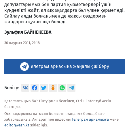
депутаттарымыз бен партия қызметкерлері үшін
күнделікті жайт, ал ақсақалдарға бұл үлкен құрмет еді.
Сайлау алды болғанымен де жақсы сөздермен
жандарын қуанышқа бөледі.
Зульфия БАЙНЕКЕЕВА
30 наурыз 2011, 21:18
Телеграм арнасына жаңалық жіберу
Бөлісу:
Қате таптыңыз ба? Тінтуірмен белгілеп, Ctrl + Enter түймесін
басыңыз.
Осы тақырыпқа қатысты бөлісетін жаңалық болса, бізге
хабарласыңыз. Ақпарат пен видеоны
Телеграм арнамызға
және
editor@azh.kz
жіберіңіз.