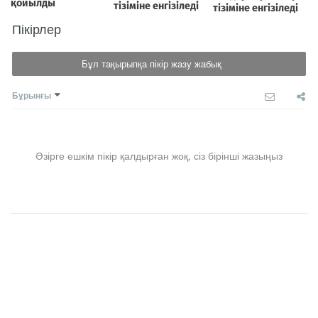
Пікірлер
Бұл тақырыпқа пікір жазу жабық
Бұрынғы
Әзірге ешкім пікір қалдырған жоқ, сіз бірінші жазыңыз