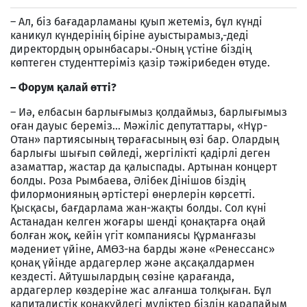
– Ал, біз бағадарламаны қуып жетеміз, бұл күнді
каникул күндерінің біріне ауыстырамыз,-деді
директордың орынбасары.-Оның үстіне біздің
көптеген студенттеріміз қазір тәжірибеден өтуде.
–
Форум қалай өтті?
– Иә, елбасын барлығымыз қолдаймыз, барлығымыз
оған дауыс береміз... Мәжіліс депутаттары, «Нұр-
Отан» партиясының төрағасының өзі бар. Олардың
барлығы шығып сөйледі, жергілікті қадірлі деген
азаматтар, жастар да қалыспады. Артынан концерт
болды. Роза Рымбаева, Әлібек Дінішов біздің
филормонияның әртістері өнерлерін көрсетті.
Қысқасы, бағдарлама жан-жақты болды. Сол күні
Астанадан келген жоғары шенді қонақтарға оңай
болған жоқ, кейін үгіт компаниясы Құрманғазы
мәдениет үйіне, АМӨЗ-на барды және «Ренессанс»
қонақ үйінде ардагерлер және ақсақалдармен
кездесті. Айтушылардың сөзіне қарағанда,
ардагерлер көздеріне жас алғанша толқыған. Бұл
капиталистік қонақүйдегі мүліктер біздің қарапайым