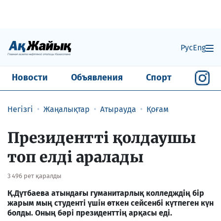
Рус
Eng
Новости
Объявления
Спорт
Негізгі
Жаңалықтар
Атырауда
Қоғам
Президентті қолдаушы
топ елді аралады
3 496 рет қаралды
Қ.Дүтбаева атындағы гуманитарлық колледждің бір
жарым мың студенті үшін өткен сейсенбі күтпеген күн
болды. Оның бәрі президенттің арқасы еді.