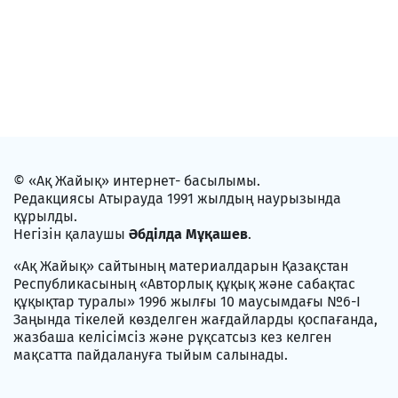
© «Ақ Жайық» интернет- басылымы.
Редакциясы Атырауда 1991 жылдың наурызында
құрылды.
Негізін қалаушы
Әбділда Мұқашев
.
«Ақ Жайық» сайтының материалдарын Қазақстан
Республикасының «Авторлық құқық және сабақтас
құқықтар туралы» 1996 жылғы 10 маусымдағы №6-I
Заңында тікелей көзделген жағдайларды қоспағанда,
жазбаша келісімсіз және рұқсатсыз кез келген
мақсатта пайдалануға тыйым салынады.