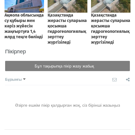
Пікірлер
Бұл тақырыпқа пікір жазу жабық
Бұрынғы
Әзірге ешкім пікір қалдырған жоқ, сіз бірінші жазыңыз