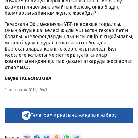
20% кем болмауы керек деп жазылған. Егер біз бұл
қызметті лицензияламайтын болсақ, онда біздің
балаларымызбен кім жұмыс жасайды?
Темірғали Әбілмәжінұлы ҰБТ-ге ерекше тоқталды.
Оның айтуынша, келесі жылы ҰБТ қатаң тексерілетін
болады. «Телефондардың дыбысы өшіріліп қойылады,
металл іздеуші құрал орнатылатын болады.
Дәрісханаларда қатаң тексеріс жүргізіледі. Бұл
мәселеге қатысты мектептердің ата-аналар
комитетімен қоян-қолтық қызмет атқаруды жоспарлап
отырмыз».
Сәуле ТАСБОЛАТОВА
1 желтоқсан 2011, 18:43
Телеграм арнасына жаңалық жіберу
Бөлісу: