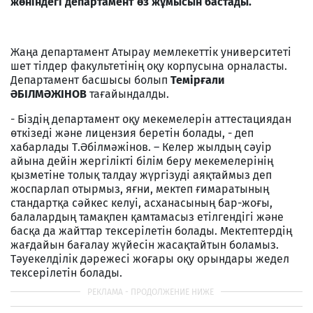
жөніндегі департамент өз жұмысын бастады.
Жаңа департамент Атырау мемлекеттік университеті
шет тілдер факультетінің оқу корпусына орналасты.
Департамент басшысы болып
Темірғали
ӘБІЛМӘЖІНОВ
тағайындалды.
- Біздің департамент оқу мекемелерін аттестациядан
өткізеді және лицензия беретін болады, - деп
хабарлады Т.Әбілмәжінов. – Келер жылдың сәуір
айына дейін жергілікті білім беру мекемелерінің
қызметіне толық талдау жүргізуді аяқтаймыз деп
жоспарлап отырмыз, яғни, мектеп ғимаратының
стандартқа сәйкес келуі, асханасының бар-жоғы,
балалардың тамақпен қамтамасыз етілгендігі және
басқа да жайттар тексерілетін болады. Мектептердің
жағдайын бағалау жүйесін жасақтайтын боламыз.
Тәуекелділік дәрежесі жоғары оқу орындары жедел
тексерілетін болады.