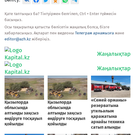
Қате таптыңыз ба? Тінтуірмен белгілеп, Ctrl + Enter түймесін
басыңыз.
Осы тақырыпқа қатысты бөлісетін жаңалық болса, бізге
хабарласыңыз. Ақпарат пен видеоны
Телеграм арнамызға
және
editor@azh.kz
жіберіңіз.