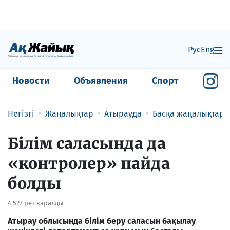
Рус
Eng
Новости
Объявления
Спорт
Негізгі
Жаңалықтар
Атырауда
Басқа жаңалықтар
Білім саласында да
«контролер» пайда
болды
4 527 рет қаралды
Атырау облысында білім беру саласын бақылау