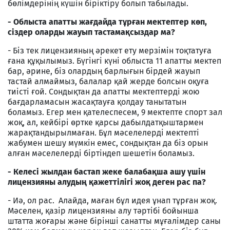
бөлімдерінің күшін біріктіру болып табылады.
- Облыста апатты жағдайда тұрған мектептер көп,
сіздер оларды жауып тастамақсыздар ма?
- Біз тек лицензияның әрекет ету мерзімін тоқтатуға
ғана құқылымыз. Бүгінгі күні облыста 11 апатты мектеп
бар, әрине, біз олардың барлығын бірдей жауып
тастай алмаймыз, балалар қай жерде болсын оқуға
тиісті ғой. Сондықтан да апатты мектептерді жою
бағдарламасын жасақтауға қолдау танытатын
боламыз. Егер мен қателеспесем, 9 мектепте спорт зал
жоқ, ал, кейбірі өртке қарсы дабылдатқыштармен
жарақтандырылмаған. Бұл мәселелерді мектепті
жабумен шешу мүмкін емес, сондықтан да біз орын
алған мәселелерді біртіндеп шешетін боламыз.
- Келесі жылдан бастап жеке балабақша ашу үшін
лицензияны алудың қажеттілігі жоқ деген рас па?
- Иә, ол рас. Алайда, маған бұл идея ұнап тұрған жоқ.
Мәселен, қазір лицензияны алу тәртібі бойынша
штатта жоғары және бірінші санатты мұғалімдер саны