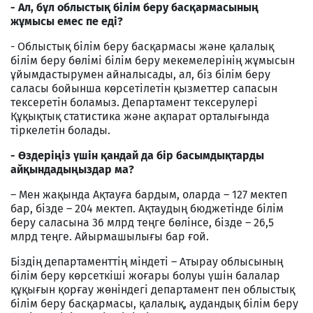
- Ал, бұл облыстық білім беру басқармасының
жұмысы емес пе еді?
- Облыстық білім беру басқармасы және қалалық
білім беру бөлімі білім беру мекемелерінің жұмысын
ұйымдастырумен айналысады, ал, біз білім беру
саласы бойынша көрсетілетін қызметтер сапасын
тексеретін боламыз. Департамент тексерулері
Құқықтық статистика және ақпарат орталығында
тіркелетін болады.
- Өздеріңіз үшін қандай да бір басымдықтарды
айқындадыңыздар ма?
– Мен жақында Ақтауға бардым, оларда – 127 мектеп
бар, бізде – 204 мектеп. Ақтаудың бюджетінде білім
беру саласына 36 млрд теңге бөлінсе, бізде – 26,5
млрд теңге. Айырмашылығы бар ғой.
Біздің департаменттің міндеті – Атырау облысының
білім беру көрсеткіші жоғары болуы үшін балалар
құқығын қорғау жөніндегі департамент пен облыстық
білім беру басқармасы, қалалық, аудандық білім беру