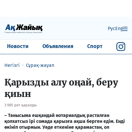
Рус
Eng
Новости
Объявления
Спорт
Негізгі
Сұрақ-жауап
Қарызды алу оңай, беру
қиын
3 985 рет қаралды
– Танысыма ешқандай нотариалдық расталған
қолхатсыз ірі сомада қарызға ақша берген едім. Енді
өкініп отырмын. Уәде еткеніне қарамастан, ол