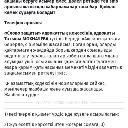
ақшаны беруге асығар емес. Дәлел ретінде тек sms
арқылы жазысқан хабарламалар ғана бар. Қайдан
көмек сұрауға болады?
Телефон арқылы
«Слово защиты» адвокаттық кеңсесінің адвокаты
Татьяна МОХНАЧЕВА
түсінік береді: «Ақшаны қарызға
берерде, сіз мәміле жасайсыз. Соған орай, оларды
қайтармаған жағдайда борышкерден сомаңызды
өндіріп алу туралы талап арызбен сотқа шағымдана
алуыңыз үшін осы ақшаны қарызға алған тұлғамен
өзара қарым-қатынасыңыз мемекетіміздің азаматтық
заңнамасымен реттелуі тиіс.
ҚР азаматтық кодексінің нормаларына сәйкес,
мәмілелер жазбаша және ауызша жасалады.
Жазбаша түрде:
1) кәсiпкерлiк қызмет үрдiсiнде жүзеге асырылатын;
2) жүз есептiк көрсеткiштен жоғары сомаға; 3)