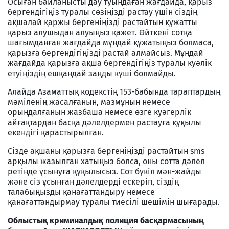
Осыған байланысты дау туындаған жағдайда, қарыз
бергендігіңіз туралы сөзіңізді растау үшін сіздің
ақшалай қаржы бергеніңізді растайтын құжатты
қарыз алушыдан алуыңыз қажет. Өйткені сотқа
шағымданған жағдайда мұндай құжатыңыз болмаса,
қарызға бергендігіңізді растай алмайсыз. Мұндай
жағдайда қарызға ақша бергендігіңіз туралы куәлік
етуіңіздің ешқандай заңды күші болмайды.
Алайда Азаматтық кодекстің 153-бабында тараптардың
мәмiленiң жасалғанын, мазмұнын немесе
орындалғанын жазбаша немесе өзге куәгерлiк
айғақтардан басқа дәлелдермен растауға құқылы
екендігі қарастырылған.
Сізде ақшаны қарызға бергеніңізді растайтын sms
арқылы жазылған хатыңыз болса, оны сотта дәлел
ретінде ұсынуға құқылысыз. Сот бүкіл мән-жайды
және сіз ұсынған дәлелдерді ескеріп, сіздің
талабыңызды қанағаттандыру немесе
қанағаттандырмау туралы тиесілі шешімін шығарады.
Облыстық криминалдық полиция басқармасының