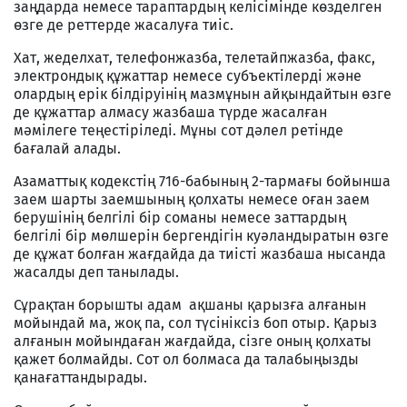
заңдарда немесе тараптардың келiсiмiнде көзделген
өзге де реттерде жасалуға тиiс.
Хат, жеделхат, телефонжазба, телетайпжазба, факс,
электрондық құжаттар немесе субъектiлердi және
олардың ерiк бiлдiруiнiң мазмұнын айқындайтын өзге
де құжаттар алмасу жазбаша түрде жасалған
мәмiлеге теңестiрiледi. Мұны сот дәлел ретінде
бағалай алады.
Азаматтық кодекстің 716-бабының 2-тармағы бойынша
заем шарты заемшының қолхаты немесе оған заем
берушiнiң белгiлi бiр соманы немесе заттардың
белгiлi бiр мөлшерiн бергендiгiн куәландыратын өзге
де құжат болған жағдайда да тиiстi жазбаша нысанда
жасалды деп танылады.
Сұрақтан борышты адам ақшаны қарызға алғанын
мойындай ма, жоқ па, сол түсініксіз боп отыр. Қарыз
алғанын мойындаған жағдайда, сізге оның қолхаты
қажет болмайды. Сот ол болмаса да талабыңызды
қанағаттандырады.