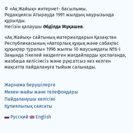
© «Ақ Жайық» интернет- басылымы.
Редакциясы Атырауда 1991 жылдың наурызында
құрылды.
Негізін қалаушы
Әбділда Мұқашев
.
«Ақ Жайық» сайтының материалдарын Қазақстан
Республикасының «Авторлық құқық және сабақтас
құқықтар туралы» 1996 жылғы 10 маусымдағы №6-I
Заңында тікелей көзделген жағдайларды қоспағанда,
жазбаша келісімсіз және рұқсатсыз кез келген
мақсатта пайдалануға тыйым салынады.
Жарнама берушілерге
Мекен-жайы және телефондары
Пайдаланушы келісімі
Құпиялылық саясаты
Русский
English