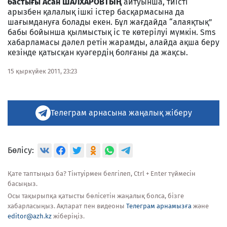
бастығы Асан ШАЛХАРОВТЫҢ
айтуынша, тиісті
арызбен қалалық ішкі істер басқармасына да
шағымдануға болады екен. Бұл жағдайда “алаяқтық”
бабы бойынша қылмыстық іс те көтерілуі мүмкін. Sms
хабарламасы дәлел ретін жарамды, алайда ақша беру
кезінде қатысқан куәгердің болғаны да жақсы.
15 қыркүйек 2011, 23:23
Телеграм арнасына жаңалық жіберу
Бөлісу:
Қате таптыңыз ба? Тінтуірмен белгілеп, Ctrl + Enter түймесін
басыңыз.
Осы тақырыпқа қатысты бөлісетін жаңалық болса, бізге
хабарласыңыз. Ақпарат пен видеоны
Телеграм арнамызға
және
editor@azh.kz
жіберіңіз.