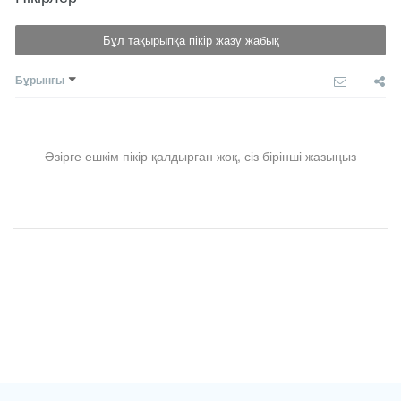
Бұл тақырыпқа пікір жазу жабық
Бұрынғы
Әзірге ешкім пікір қалдырған жоқ, сіз бірінші жазыңыз