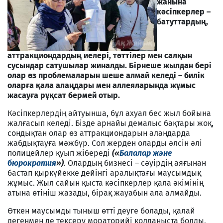
жанына
кәсіпкерлер –
батуттардың,
аттракциондардың иелері, тәттілер мен салқын
сусындар сатушылар жиналды. Бірнеше жылдан бері
олар өз проблемаларын шеше алмай келеді – билік
оларға қала алаңдары мен аллеяларында жұмыс
жасауға рұқсат бермей отыр.
Кәсіпкерлердің айтуынша, бұл ахуал бес жыл бойына
жалғасып келеді. Бізде арнайы демалыс бақтары жоқ,
сондықтан олар өз аттракциондарын алаңдарда
жабдықтауға мәжбүр. Сол жерден оларды әлсін әлі
полицейлер қуып жібереді
(«
Балалар және
бюрократия
»)
. Олардың бизнесі – сәуірдің аяғынан
бастап қыркүйекке дейінгі аралықтағы маусымдық
жұмыс. Жыл сайын қыста кәсіпкерлер қала әкімінің
атына өтініш жазады, бірақ жауабын ала алмайды.
Өткен маусымды тыныш өтті деуге болады, қалай
дегенмен де тексеру мораторийі қолданыста болды,