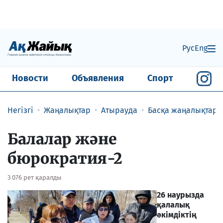
Рус
Eng
Новости
Объявления
Спорт
Негізгі
Жаңалықтар
Атырауда
Басқа жаңалықтар
Балалар және
бюрократия-2
3 076 рет қаралды
26 наурызда
қалалық
әкімдіктің