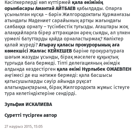
Кәсіпкерлерді көп күттірмей
қала әкімінің
орынбасары Амантай АЙТБАЕВ
қабылдады. Оларға
ұсынылған нұсқа – бәрін Жилгородоктағы Құрманғазы
атындағы Мәдениет сарайының артқы жағындағы
саябаққа орнату – түсінбестік туғызды. Ағаштары жоқ
алаңқайларға бірер аттракцион әрең сыяды, ал үлкен
үрмелі батуттарды қайда орналастырмақ? Көліктер
қалай жүреді?
Атырау қаласы прокурорының аға
көмекшісі Жалғас КЕЙКЕШЕВ
бәріне прокуратураға
шағым жазуды ұсынды, бірақ мәселеге құқықтық
тұрғыда баға бермеді. Тіпті делегацияның әкімдік
алдында кездестірген
қала әкімі Нұрлыбек ОЖАЕВПЕН
әңгімесі де еш нәтиже бермеді: қала басшысы
қатысушыларды сәуір айында рұқсат
алатындықтарына, бірақ Жилгородокта жұмыс істеуге
тура келетіндіктеріне сендірді.
Зульфия ИСКАЛИЕВА
Суретті түсірген автор
27 наурыз 2015, 15:05