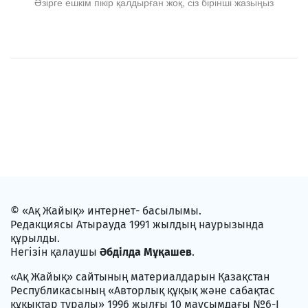
Әзірге ешкім пікір қалдырған жоқ, сіз бірінші жазыңыз
© «Ақ Жайық» интернет- басылымы.
Редакциясы Атырауда 1991 жылдың наурызында
құрылды.
Негізін қалаушы
Әбділда Мұқашев
.
«Ақ Жайық» сайтының материалдарын Қазақстан
Республикасының «Авторлық құқық және сабақтас
құқықтар туралы» 1996 жылғы 10 маусымдағы №6-I