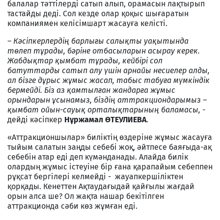
балалар тәттілерді сатып алып, орамасын лақтырып
тастайды деді. Сол кезде олар қоқыс шығаратын
компаниямен келісімшарт жасауға келісті.
– Кәсіпкерлердің барлығы салықты уақытында
төлеп тұрады, бәріне отбасыларын асырау керек.
Жабдықтар қымбат тұрады, кейбірі сол
батуттарды сатып алу үшін арнайы несиелер алды,
ал бізге дұрыс жұмыс жасап, табыс табуға мүмкіндік
бермейді. Біз аз қамтылған жандарға жұмыс
орындарын ұсынамыз, біздің аттракциондарымыз –
қымбат ойын-сауық орталықтарының баламасы, -
дейді кәсіпкер
Нұржамал ӨТЕУЛИЕВА
.
«Аттракционшылар» биліктің өздеріне жұмыс жасауға
тыйым салатын заңды себебі жоқ, әйтпесе баяғыда-ақ
себебін атар еді деп күмәнданады. Алайда билік
олардың жұмыс істеуіне бір ғана қарапайым себеппен
рұқсат бергілері келмейді - жауапкершіліктен
қорқады. Кенеттен Ақтаудағыдай қайғылы жағдай
орын алса ше? Ол жақта нашар бекітілген
аттракционда сәби көз жұмған еді.