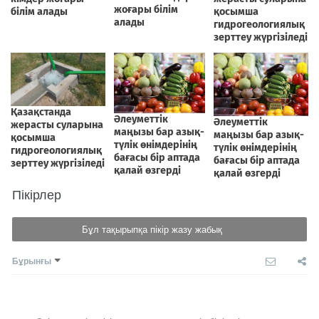
Пікірлер
Бұл тақырыпқа пікір жазу жабық
Бұрынғы