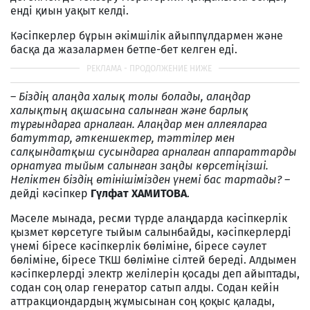
енді қиын уақыт келді.
Кәсіпкерлер бұрын әкімшілік айыппұлдармен және
басқа да жазалармен бетпе-бет келген еді.
–
Біздің алаңда халық толы болады, алаңдар
халықтың ақшасына салынған және барлық
тұрғындарға арналған. Алаңдар мен аллеяларға
батуттар, әткеншектер, тәттілер мен
салқындатқыш сусындарға арналған аппараттарды
орнатуға тыйым салынған заңды көрсетіңізші.
Неліктен біздің өтінішімізден үнемі бас тартады? –
дейді кәсіпкер
Гүлфат ХАМИТОВА
.
Мәселе мынада, ресми түрде алаңдарда кәсіпкерлік
қызмет көрсетуге тыйым салынбайды, кәсіпкерлерді
үнемі біресе кәсіпкерлік бөліміне, біресе сәулет
бөліміне, біресе ТКШ бөліміне сілтей береді. Алдымен
кәсіпкерлерді электр желілерін қосады деп айыптады,
содан соң олар генератор сатып алды. Содан кейін
аттракциондардың жұмысынан соң қоқыс қалады,