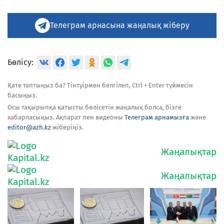
Телеграм арнасына жаңалық жіберу
Бөлісу:
Қате таптыңыз ба? Тінтуірмен белгілеп, Ctrl + Enter түймесін
басыңыз.
Осы тақырыпқа қатысты бөлісетін жаңалық болса, бізге
хабарласыңыз. Ақпарат пен видеоны
Телеграм арнамызға
және
editor@azh.kz
жіберіңіз.