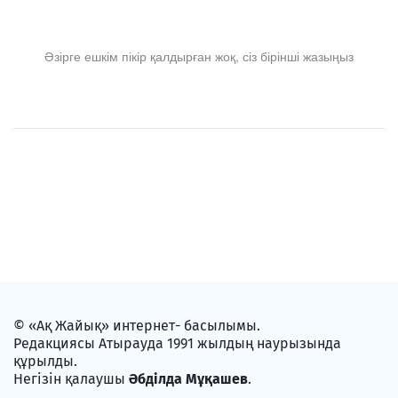
Әзірге ешкім пікір қалдырған жоқ, сіз бірінші жазыңыз
© «Ақ Жайық» интернет- басылымы.
Редакциясы Атырауда 1991 жылдың наурызында
құрылды.
Негізін қалаушы
Әбділда Мұқашев
.