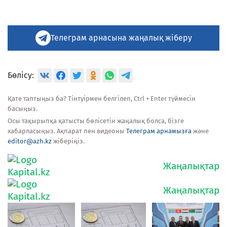
Телеграм арнасына жаңалық жіберу
Бөлісу:
Қате таптыңыз ба? Тінтуірмен белгілеп, Ctrl + Enter түймесін
басыңыз.
Осы тақырыпқа қатысты бөлісетін жаңалық болса, бізге
хабарласыңыз. Ақпарат пен видеоны
Телеграм арнамызға
және
editor@azh.kz
жіберіңіз.