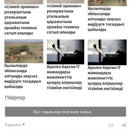
Пікірлер
Бұл тақырыпқа пікір жазу жабық
Бұрынғы