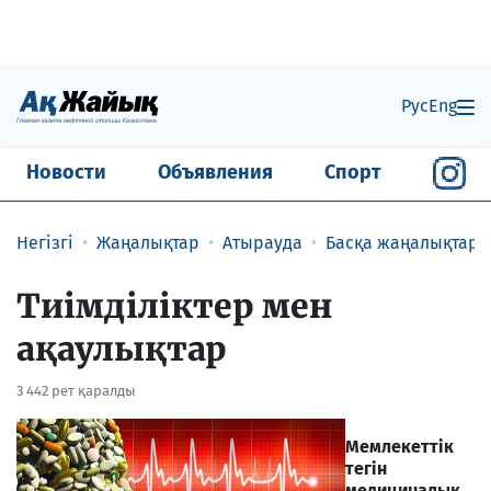
Рус
Eng
Новости
Объявления
Спорт
Негізгі
Жаңалықтар
Атырауда
Басқа жаңалықтар
Тиімділіктер мен
ақаулықтар
3 442 рет қаралды
Мемлекеттік
тегін
медициналық