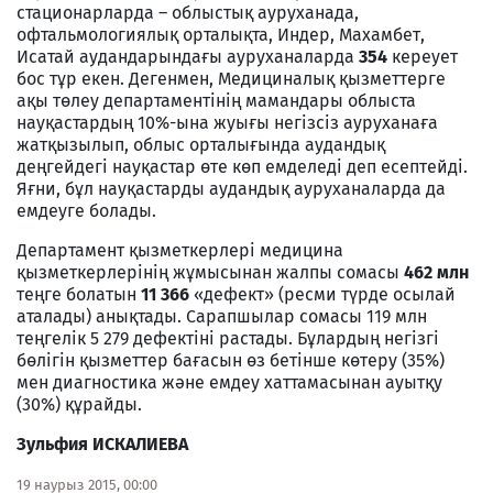
стационарларда – облыстық ауруханада,
офтальмологиялық орталықта, Индер, Махамбет,
Исатай аудандарындағы ауруханаларда
354
кереует
бос тұр екен. Дегенмен, Медициналық қызметтерге
ақы төлеу департаментінің мамандары облыста
науқастардың 10%-ына жуығы негізсіз ауруханаға
жатқызылып, облыс орталығында аудандық
деңгейдегі науқастар өте көп емделеді деп есептейді.
Яғни, бұл науқастарды аудандық ауруханаларда да
емдеуге болады.
Департамент қызметкерлері медицина
қызметкерлерінің жұмысынан жалпы сомасы
462 млн
теңге болатын
11 366
«дефект» (ресми түрде осылай
аталады) анықтады. Сарапшылар сомасы 119 млн
теңгелік 5 279 дефектіні растады. Бұлардың негізгі
бөлігін қызметтер бағасын өз бетінше көтеру (35%)
мен диагностика және емдеу хаттамасынан ауытқу
(30%) құрайды.
Зульфия ИСКАЛИЕВА
19 наурыз 2015, 00:00