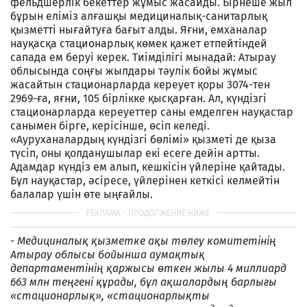
фельдшерлік бекеттер жұмыс жасайды. Бірнеше жыл
бұрын еліміз алғашқы медициналық-санитарлық
қызметті нығайтуға бағыт алды. Яғни, емханалар
науқасқа стационарлық көмек қажет етпейтіндей
сапада ем беруі керек. Тиімділігі мынадай: Атырау
облысында соңғы жылдары тәулік бойы жұмыс
жасайтын стационарларда кереует қоры 3074-тен
2969-ға, яғни, 105 бірлікке қысқарған. Ал, күндізгі
стационарларда кереуеттер саны емделген науқастар
санымен бірге, керісінше, өсіп келеді.
«Ауруханалардың күндізгі бөлімі» қызметі де қыза
түсіп, оны қолданушылар екі есеге дейін артты.
Адамдар күндіз ем алып, кешкісін үйлеріне қайтады.
Бұл науқастар, әсіресе, үйлерінен кеткісі келмейтін
балалар үшін өте ыңғайлы.
-
Медициналық қызметке ақы төлеу комитетінің
Атырау облысы бойынша аумақтық
департаментінің қаржысы өткен жылы 4 миллиард
663 млн теңгені құрады, бұл ақшалардың барлығы
«стационарлық», «стационарлықты