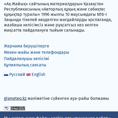
«Ақ Жайық» сайтының материалдарын Қазақстан
Республикасының «Авторлық құқық және сабақтас
құқықтар туралы» 1996 жылғы 10 маусымдағы №6-I
Заңында тікелей көзделген жағдайларды қоспағанда,
жазбаша келісімсіз және рұқсатсыз кез келген
мақсатта пайдалануға тыйым салынады.
Жарнама берушілерге
Мекен-жайы және телефондары
Пайдаланушы келісімі
Құпиялылық саясаты
Русский
English
gismeteo.kz
мәліметіне сүйенген ауа-райы болжамы
Төлем карталарын қабылдаймыз