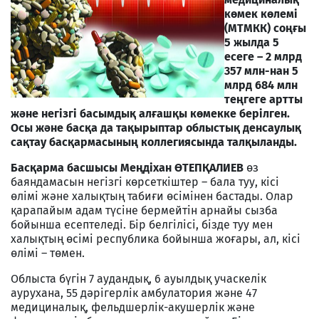
көмек көлемі
(МТМКК) соңғы
5 жылда 5
есеге – 2 млрд
357 млн-нан 5
млрд 684 млн
теңгеге артты
және негізгі басымдық алғашқы көмекке берілген.
Осы және басқа да тақырыптар облыстық денсаулық
сақтау басқармасының коллегиясында талқыланды.
Басқарма басшысы Меңдіхан ӨТЕПҚАЛИЕВ
өз
баяндамасын негізгі көрсеткіштер – бала туу, кісі
өлімі және халықтың табиғи өсімінен бастады. Олар
қарапайым адам түсіне бермейтін арнайы сызба
бойынша есептеледі. Бір белгілісі, бізде туу мен
халықтың өсімі республика бойынша жоғары, ал, кісі
өлімі – төмен.
Облыста бүгін 7 аудандық, 6 ауылдық учаскелік
аурухана, 55 дәрігерлік амбулатория және 47
медициналық, фельдшерлік-акушерлік және