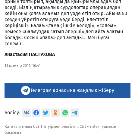
орнын толтырып, ақылды да қайырымды адам боп
өседі. Біздің атыраулық сурдологтар операциядан
кейін оны қолға аламыз деп уәде етіп отыр. Айына 50
сөзден үйретіп отыруға уәде берді. Елестетіп
көріңізші?! Балам «тамақ ішкім келеді», «сәлем»
немесе «балмұздақ сатып әперші» деп айта алатын
болады. Сосын «папа» деп айтады... Мен бұған
сенемін.
Анастасия ПАСТУХОВА
11 мамыр 2011, 16:41
Телеграм арнасына жаңалық жіберу
Бөлісу:
Қате таптыңыз ба? Тінтуірмен белгілеп, Ctrl + Enter түймесін
басыңыз.