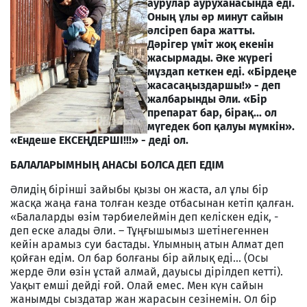
аурулар ауруханасында еді.
Оның ұлы әр минут сайын
әлсіреп бара жатты.
Дәрігер үміт жоқ екенін
жасырмады. Әке жүрегі
мұздап кеткен еді. «Бірдеңе
жасасаңыздаршы!»
-
деп
жалбарынды Әли. «Бір
препарат бар, бірақ... ол
мүгедек боп қалуы мүмкін».
«Ендеше ЕКСЕҢДЕРШІ!!!» - деді ол.
БАЛАЛАРЫМНЫҢ АНАСЫ БОЛСА ДЕП ЕДІМ
Әлидің бірінші зайыбы қызы он жаста, ал ұлы бір
жасқа жаңа ғана толған кезде отбасынан кетіп қалған.
«Балаларды өзім тәрбиелеймін деп келіскен едік, -
деп еске алады Әли. – Тұңғышымыз шетінегеннен
кейін арамыз суи бастады. Ұлымның атын Алмат деп
қойған едім. Ол бар болғаны бір айлық еді... (Осы
жерде Әли өзін ұстай алмай, дауысы дірілдеп кетті).
Уақыт емші дейді ғой. Олай емес. Мен күн сайын
жанымды сыздатар жан жарасын сезінемін. Ол бір