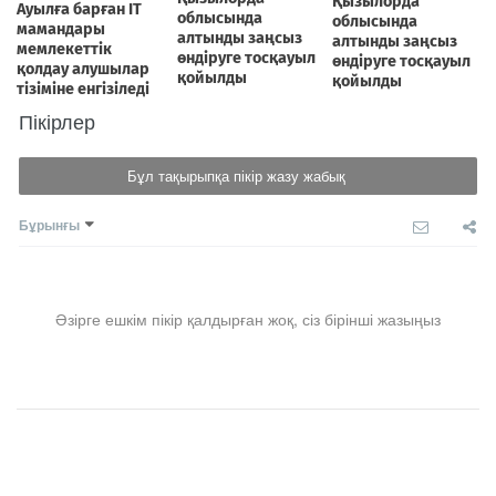
Пікірлер
Бұл тақырыпқа пікір жазу жабық
Бұрынғы
Әзірге ешкім пікір қалдырған жоқ, сіз бірінші жазыңыз