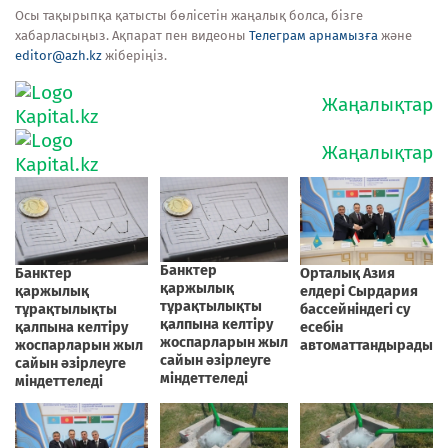
Осы тақырыпқа қатысты бөлісетін жаңалық болса, бізге
хабарласыңыз. Ақпарат пен видеоны
Телеграм арнамызға
және
editor@azh.kz
жіберіңіз.