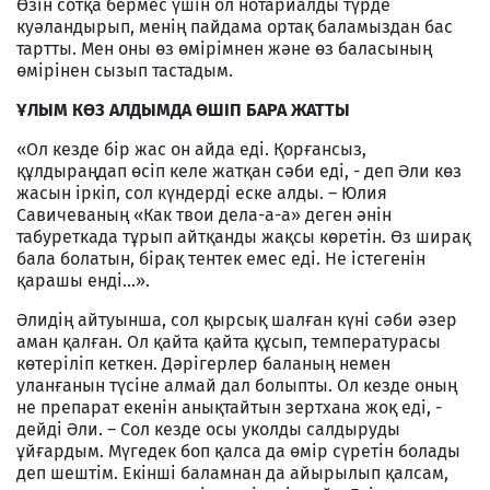
Өзін сотқа бермес үшін ол нотариалды түрде
куәландырып, менің пайдама ортақ баламыздан бас
тартты. Мен оны өз өмірімнен және өз баласының
өмірінен сызып тастадым.
ҰЛЫМ КӨЗ АЛДЫМДА ӨШІП БАРА ЖАТТЫ
«Ол кезде бір жас он айда еді. Қорғансыз,
құлдыраңдап өсіп келе жатқан сәби еді, - деп Әли көз
жасын іркіп, сол күндерді еске алды. – Юлия
Савичеваның «Как твои дела-а-а» деген әнін
табуреткада тұрып айтқанды жақсы көретін. Өз ширақ
бала болатын, бірақ тентек емес еді. Не істегенін
қарашы енді...».
Әлидің айтуынша, сол қырсық шалған күні сәби әзер
аман қалған. Ол қайта қайта құсып, температурасы
көтеріліп кеткен. Дәрігерлер баланың немен
уланғанын түсіне алмай дал болыпты. Ол кезде оның
не препарат екенін анықтайтын зертхана жоқ еді, -
дейді Әли. – Сол кезде осы уколды салдыруды
ұйғардым. Мүгедек боп қалса да өмір сүретін болады
деп шештім. Екінші баламнан да айырылып қалсам,