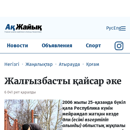
Рус
Eng
Новости
Объявления
Спорт
Негізгі
Жаңалықтар
Атырауда
Қоғам
Жалғызбасты қайсар әке
6 041 рет қаралды
2006
жылы
25-
қазанда бүкіл
қала Республика күнін
мейрамдап жатқан кезде
Әли
(есімі өзгертіліп
алынды)
облыстық жұқпалы