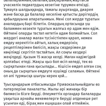
Балаларымның балалық шақтарының жартысы
учаскелік педиатрдың кезегіне тұрумен өткізді.
Тұмауға шалдыққанда, тамағы ауырғанда, диарея
және басқа да балалар кеселіне қатысты дәрігердің
қабылдауына апаратынмын. Мені сол жерде тұратын
аналардың бәрі білетін. Олардың ортасында үш
баламмен кезекте тұратын жалғыз ер адам мен едім.
Өйткені оларды тастап кететін адам болмайтын. Сол
жердегі аналар маған түсіністікпен қарап, немен
емдеу керектігін айтып, халық емдерінің
рецептілерімен бөлісіп, жақсы сөздерімен де
көңілімді сергітіп тастайтын. Ал соңғы кездері
жеңілдеді. Қызым 15 жасқа келді. Маған кәдімгідей
қолғабыс етеді. Жақсы қыз боп өсіп келеді, тек өз
сырқатынан ғана қысылады... Кішісін емдеп алған соң
оның да сырқатын емдеуге күшімді саламын. Өйткені
ол әлі тұрмысқа шығуы керек қой...
Туысқандарым отбасымызды Привокзальныйдағы өз
пәтерлеріне паналатты. Жылы әрі жинақы бір
бөлмесін бізге берді. Әлеуметтік органдар балаларды
уақытша арнайы мекемелерге беруді әлденеше рет
ұсынған еді, бірақ мен ешқашан олай етпеймін.