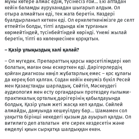
мұны көтере алмас едім, түсінесіз ғой... Екі аптадан
кейін баламды ауруханадан шығарып алдым. Ол
отыра алмайтын еді, тек жата беретін. Көздері
буалдырланып кеткен еді. Ол еркелеткенімізге де селт
етпейтін болды, тіпті алдында кім тұрғанын
көрмейтіндей, түсінбейтіндей көрінді. Үнемі жылай
беретін, тіпті өз көлеңкесінен қорқатын.
–
Қазір ұлыңыздың халі қалай?
– Ол мүгедек. Препараттың қарсы көрсетілімдері көп
болатын, маған оны ескерткен еді. Дәрігерлердің
қойған диагнозы көңіл жұбатарлық емес – қос құлағы
да керең боп қалған. Содан кейін екеуміз бүкіл Ресей
мен Қазақстанды шарладық. Сөйтіп, Мәскеудегі
аудиология мен есту органдарын протездеу ғылыми-
практикалық орталық дәрігерінің қабылдауында
болдық. Қазір ұлым жеті жасқа кеп қалды. Сөйлей
алмайды, дамуында кешеуілдеу бар... Шамамен сол
уақытта бірінші некедегі қызым да ауырып қалды. Ол
витилиго деп аталатын өте сирек кездесетін және
емделуі қиын сырқатқа шалдыққан екен.