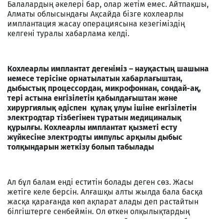
Балалардың әкелері бар, олар жетім емес. Айтпақшы,
Алматы облысындағы Ақсайда бізге кохлеарлы
имплантация жасау операциясына кезегіміздің
келгені туралы хабарлама келді.
Кохлеарлы имплантат дегеніміз – науқастың шашына
немесе терісіне орнатылатын хабарлағыштан,
дыбыстық процессордан, микрофоннан, сондай-ақ,
тері астына енгізілетін қабылдағыштан және
хирургиялық әдіспен құлақ ұлуы ішіне енгізілетін
электродтар тізбегінен тұратын медициналық
құрылғы. Кохлеарлы имплантат қызметі есту
жүйкесіне электродты импульс арқылы дыбыс
толқындарын жеткізу болып табылады
Ал бұл балам енді еститін болады деген сөз. Жасы
жетіге келе берсін. Алғашқы алты жылда бала басқа
жасқа қарағанда көп ақпарат алады деп растайтын
білгіштерге сенбеймін. Ол өткен олқылықтардың