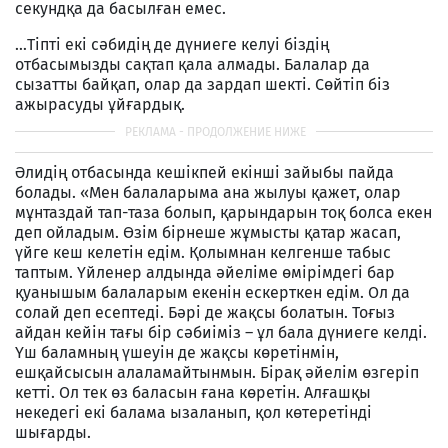
секундқа да басылған емес.
…Тіпті екі сәбидің де дүниеге келуі біздің
отбасымызды сақтап қала алмады. Балалар да
сызатты байқап, олар да зардап шекті. Сөйтіп біз
ажырасуды ұйғардық.
Әлидің отбасында кешікпей екінші зайыбы пайда
болады. «Мен балаларыма ана жылуы қажет, олар
мұнтаздай тап-таза болып, қарындарын тоқ болса екен
деп ойладым. Өзім бірнеше жұмысты қатар жасап,
үйге кеш келетін едім. Қолымнан келгенше табыс
таптым. Үйленер алдында әйеліме өмірімдегі бар
қуанышым балаларым екенін ескерткен едім. Ол да
солай деп есептеді. Бәрі де жақсы болатын. Тоғыз
айдан кейін тағы бір сәбиіміз – ұл бала дүниеге келді.
Үш баламның үшеуін де жақсы көретінмін,
ешқайсысын алаламайтынмын. Бірақ әйелім өзгеріп
кетті. Ол тек өз баласын ғана көретін. Алғашқы
некедегі екі балама ызаланып, қол көтеретінді
шығарды.