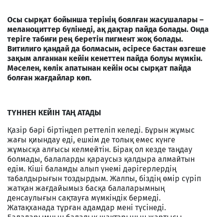
Осы сырқат бойынша терінің боялған жасушалары –
меланоциттер бүлінеді, ақ дақтар пайда болады. Онда
теріге табиғи рең беретін пигмент жоқ болады.
Витилиго қандай да болмасын, әсіресе бастан өзгеше
зақым алғаннан кейін кенеттен пайда болуы мүмкін.
Мәселен, көлік апатынан кейін осы сырқат пайда
болған жағдайлар көп.
ТҮННЕН КЕЙІН ТАҢ АТАДЫ
Қазір бәрі біртіндеп реттеліп келеді. Бұрын жұмыс
жағы қиындау еді, ешкім де толық емес күнге
жұмысқа алғысы келмейтін. Бірақ ол кезде таңдау
болмады, балаларды қараусыз қалдыра алмайтын
едім. Кіші баламды алып үнемі дәрігерлердің
табалдырығын тоздырдым. Жалпы, біздің өмір сүріп
жатқан жағдайымыз басқа балаларымның
денсаулығын сақтауға мүмкіндік бермеді.
Жатақханада тұрған адамдар мені түсінеді.