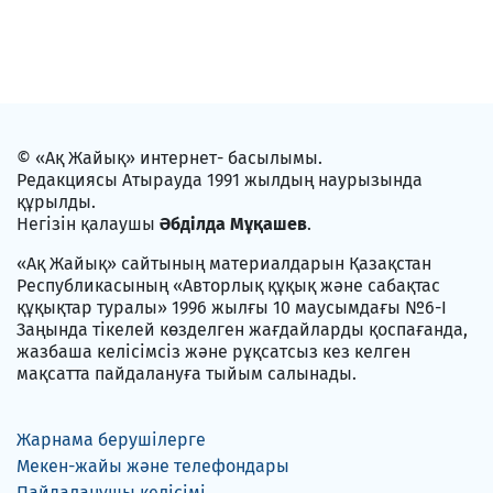
© «Ақ Жайық» интернет- басылымы.
Редакциясы Атырауда 1991 жылдың наурызында
құрылды.
Негізін қалаушы
Әбділда Мұқашев
.
«Ақ Жайық» сайтының материалдарын Қазақстан
Республикасының «Авторлық құқық және сабақтас
құқықтар туралы» 1996 жылғы 10 маусымдағы №6-I
Заңында тікелей көзделген жағдайларды қоспағанда,
жазбаша келісімсіз және рұқсатсыз кез келген
мақсатта пайдалануға тыйым салынады.
Жарнама берушілерге
Мекен-жайы және телефондары
Пайдаланушы келісімі