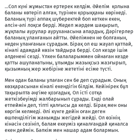
…Сол күні жұмыстан ертерек келдім. Әйелім қолына
баланы көтеріп алған, түрінен қорыққаны көрінеді.
Баланың түрі аппақ шүберектей боп кеткен екен,
әлсін-әлі лоқси берді. Жедел жәрдем шақырып,
жұқпалы аурулар ауруханасына апардық. Дәрігерлер
баланың уланғанын айтты. Әйелімнен не болғанын,
неден уланғанын сұрадым. Бірақ ол еш жауап қатпай,
кінәлі адамдай көзін тайдыра берді. Сол кезде ішім
әлденені сезді. Үлкен балаларыммен ойнаған кезде
қатты ашуланатыны, ұлымды жазықсыз жазғырып,
қызымның жер жебіріне жететіні есіме түсті.
Мен одан баланы улаған сен бе деп сұрадым. Оның
көзқарасынан кінәлі екендігін білдім. Кейінірек бұл
тақырыпта әңгіме қозғадық. Ол істі сотқа
жеткізбеуімді жалбарынып сұрады. Енді олай
етпеймін деп, тіпті қалғысы да келді. Бірақ мен оны
көргім келмеді. Әлі күнге дейін оған деген
өшпенділігім жанымды жегідей жейді. Ол өзінің
кінәсін сезініп, балам екеуміз қиналғандай қиналса
екен деймін. Бәлкім мен нашар адам болармын.