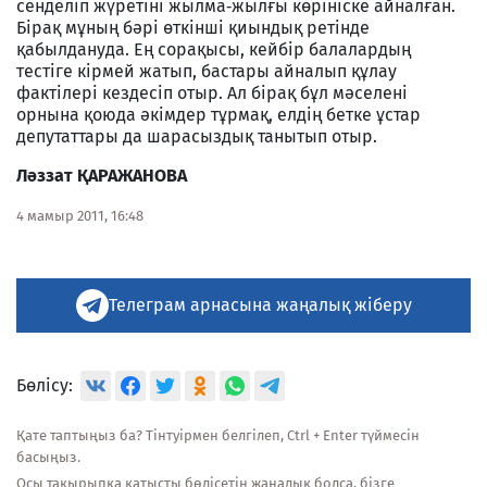
сенделіп жүретіні жылма‑жылғы көрініске айналған.
Бірақ мұның бәрі өткінші қиындық ретінде
қабылдануда. Ең сорақысы, кейбір балалардың
тестіге кірмей жатып, бастары айналып құлау
фактілері кездесіп отыр. Ал бірақ бұл мәселені
орнына қоюда әкімдер тұрмақ, елдің бетке ұстар
депутаттары да шарасыздық танытып отыр.
Ләззат ҚАРАЖАНОВА
4 мамыр 2011, 16:48
Телеграм арнасына жаңалық жіберу
Бөлісу:
Қате таптыңыз ба? Тінтуірмен белгілеп, Ctrl + Enter түймесін
басыңыз.
Осы тақырыпқа қатысты бөлісетін жаңалық болса, бізге