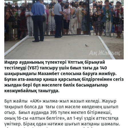
Индер ауданының түлектері Ұлттық бірыңғай
тестілеуді (ҰБТ) тапсыру үшін биыл тағы да 140
шақырымдағы Махамбет селосына баруға мәжбүр.
Бұған ата‑аналар қанша қарсылық білдіргенімен сегіз
жылдан бері бұл мәселеге билік басындағылар
көзжұмбайлық танытуда.
Бұл жайлы «АЖ» жылма-жыл жазып келеді. Жауыр
тақырып болса да тағы сол мәселе көлденең шығып
отыр. Биыл ауданда 395 түлек мектеп бітірмекші,
оның 16‑сы «алтын белгіге», ал 1‑еуі үздік аттестатқа
үміткер. Бірақ одан нәтиже шығып жатқаны шамалы.