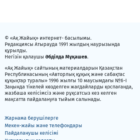
© «Ақ Жайық» интернет- басылымы.
Редакциясы Атырауда 1991 жылдың наурызында
құрылды.
Негізін қалаушы
Әбділда Мұқашев
.
«Ақ Жайық» сайтының материалдарын Қазақстан
Республикасының «Авторлық құқық және сабақтас
құқықтар туралы» 1996 жылғы 10 маусымдағы №6-I
Заңында тікелей көзделген жағдайларды қоспағанда,
жазбаша келісімсіз және рұқсатсыз кез келген
мақсатта пайдалануға тыйым салынады.
Жарнама берушілерге
Мекен-жайы және телефондары
Пайдаланушы келісімі