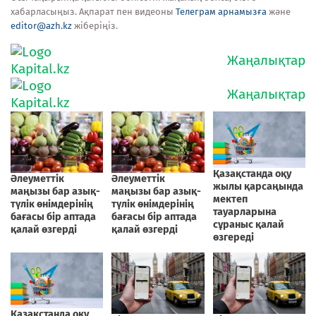
хабарласыңыз. Ақпарат пен видеоны
Телеграм арнамызға
және
editor@azh.kz
жіберіңіз.