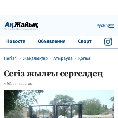
Рус
Eng
Новости
Объявления
Спорт
Негізгі
Жаңалықтар
Атырауда
Қоғам
Сегіз жылғы сергелдең
4 303 рет қаралды