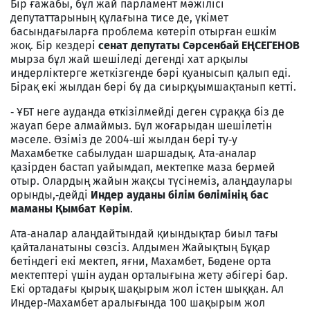
Бір ғажабы, бұл жай парламент мәжілісі
депутаттарының құлағына тисе де, үкімет
басындағыларға проблема көтеріп отырған ешкім
жоқ. Бір кездері
сенат депутаты Сәрсенбай ЕҢСЕГЕНОВ
мырза бұл жай шешіледі дегенді хат арқылы
индерліктерге жеткізгенде бәрі қуанысып қалып еді.
Бірақ екі жылдан бері бұ да сиырқұымшақтанып кетті.
‑ ҰБТ неге ауданда өткізілмейді деген сұраққа біз де
жауап бере алмаймыз. Бұл жоғарыдан шешілетін
мәселе. Өзіміз де 2004‑ші жылдан бері ту‑у
Махамбетке сабылудан шаршадық. Ата‑аналар
қазірден бастап уайымдап, мектепке маза бермей
отыр. Олардың жайын жақсы түсінеміз, алаңдаулары
орынды,‑дейді
Индер ауданы білім бөлімінің бас
маманы Қымбат Кәрім
.
Ата‑аналар алаңдайтындай қиындықтар биыл тағы
қайталанатыны сөзсіз. Алдымен Жайықтың Бұқар
бетіндегі екі мектеп, яғни, Махамбет, Бөдене орта
мектептері үшін аудан орталығына жету әбігері бар.
Екі ортадағы қырық шақырым жол істен шыққан. Ал
Индер‑Махамбет аралығында 100 шақырым жол