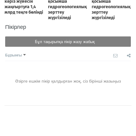
Пікірлер
Бұл тақырыпқа пікір жазу жабық
Бұрынғы
Әзірге ешкім пікір қалдырған жоқ, сіз бірінші жазыңыз