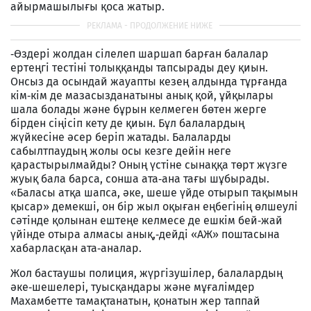
айырмашылығы қоса жатыр.
‑Өздері жолдан сілелеп шаршап барған балалар
ертеңгі тестіні толыққанды тапсырады деу қиын.
Онсыз да осындай жауапты кезең алдында тұрғанда
кім‑кім де мазасызданатыны анық қой, ұйқылары
шала болады және бұрын келмеген бөтен жерге
бірден сіңісіп кету де қиын. Бұл балалардың
жүйкесіне әсер беріп жатады. Балаларды
сабылтпаудың жолы осы кезге дейін неге
қарастырылмайды? Оның үстіне сынаққа төрт жүзге
жуық бала барса, сонша ата‑ана тағы шұбырады.
«Баласы атқа шапса, әке, шеше үйде отырып тақымын
қысар» демекші, он бір жыл оқыған еңбегінің өлшеулі
сәтінде қолынан ештеңе келмесе де ешкім бей‑жай
үйінде отыра алмасы анық,‑дейді «АЖ» поштасына
хабарласқан ата‑аналар.
Жол бастаушы полиция, жүргізушілер, балалардың
әке‑шешелері, туысқандары және мұғалімдер
Махамбетте тамақтанатын, қонатын жер таппай