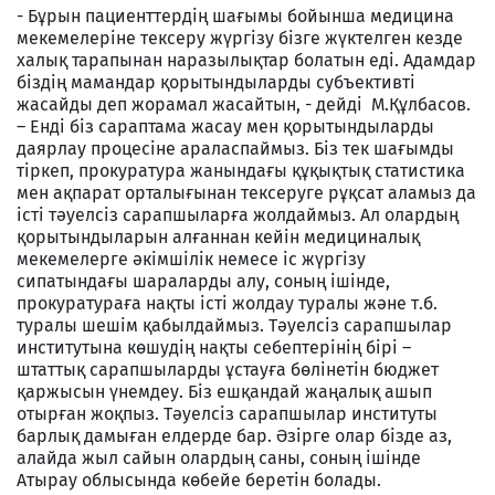
- Бұрын пациенттердің шағымы бойынша медицина
мекемелеріне тексеру жүргізу бізге жүктелген кезде
халық тарапынан наразылықтар болатын еді. Адамдар
біздің мамандар қорытындыларды субъективті
жасайды деп жорамал жасайтын, - дейді М.Құлбасов.
– Енді біз сараптама жасау мен қорытындыларды
даярлау процесіне араласпаймыз. Біз тек шағымды
тіркеп, прокуратура жанындағы құқықтық статистика
мен ақпарат орталығынан тексеруге рұқсат аламыз да
істі тәуелсіз сарапшыларға жолдаймыз. Ал олардың
қорытындыларын алғаннан кейін медициналық
мекемелерге әкімшілік немесе іс жүргізу
сипатындағы шараларды алу, соның ішінде,
прокуратураға нақты істі жолдау туралы және т.б.
туралы шешім қабылдаймыз. Тәуелсіз сарапшылар
институтына көшудің нақты себептерінің бірі –
штаттық сарапшыларды ұстауға бөлінетін бюджет
қаржысын үнемдеу. Біз ешқандай жаңалық ашып
отырған жоқпыз. Тәуелсіз сарапшылар институты
барлық дамыған елдерде бар. Әзірге олар бізде аз,
алайда жыл сайын олардың саны, соның ішінде
Атырау облысында көбейе беретін болады.