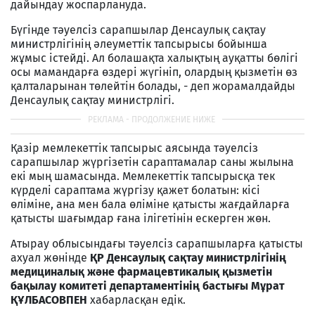
дайындау жоспарлануда.
Бүгінде тәуелсіз сарапшылар Денсаулық сақтау
министрлігінің әлеуметтік тапсырысы бойынша
жұмыс істейді. Ал болашақта халықтың ауқатты бөлігі
осы мамандарға өздері жүгініп, олардың қызметін өз
қалталарынан төлейтін болады, - деп жорамалдайды
Денсаулық сақтау министрлігі.
Қазір мемлекеттік тапсырыс аясында тәуелсіз
сарапшылар жүргізетін сараптамалар саны жылына
екі мың шамасында. Мемлекеттік тапсырысқа тек
күрделі сараптама жүргізу қажет болатын: кісі
өліміне, ана мен бала өліміне қатысты жағдайларға
қатысты шағымдар ғана ілігетінін ескерген жөн.
Атырау облысындағы тәуелсіз сарапшыларға қатысты
ахуал жөнінде
ҚР Денсаулық сақтау министрлігінің
медициналық және фармацевтикалық қызметін
бақылау комитеті департаментінің бастығы Мұрат
ҚҰЛБАСОВПЕН
хабарласқан едік.