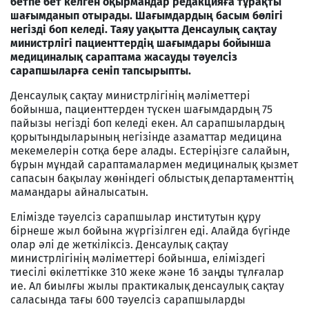
бетпе бет келген оқырмандар редакцияға тұрақты
шағымданып отырады. Шағымдардың басым бөлігі
негізді боп келеді. Таяу уақытта Денсаулық сақтау
министрлігі пациенттердің шағымдары бойынша
медициналық сараптама жасауды тәуелсіз
сарапшыларға сеніп тапсырыпты.
Денсаулық сақтау министрлігінің мәліметтері
бойынша, пациенттерден түскен шағымдардың 75
пайызы негізді боп келеді екен. Ал сарапшылардың
қорытындыларының негізінде азаматтар медицина
мекемелерін сотқа бере алады. Естеріңізге салайын,
бұрын мұндай сараптамалармен медициналық қызмет
сапасын бақылау жөніндегі облыстық департаменттің
мамандары айналысатын.
Елімізде тәуелсіз сарапшылар институтын құру
бірнеше жыл бойына жүргізілген еді. Алайда бүгінде
олар әлі де жеткіліксіз. Денсаулық сақтау
министрлігінің мәліметтері бойынша, еліміздегі
тиесілі өкілеттікке 310 жеке және 16 заңды тұлғалар
ие. Ал биылғы жылы практикалық денсаулық сақтау
саласында тағы 600 тәуелсіз сарапшыларды