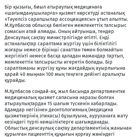
Бір қызығы, биыл атыраулық медицинаға
«шағымданушыларға» қызмет көрсетуді астаналық
«Тәуелсіз сарапшылар ассоциациясы» ұтып алыпты.
М.Құлбасов облысқа бөлінген мемлекеттік тапсырыс
сомасын атай алмады. Оның айтуынша, тендер
Денсаулық сақтау министрлігінде өтіпті. Енді
астаналықтар сараптама жүргізу үшін біліктілігі
жоғары немесе бірінші санаттан төмен болмайтын
жергілікті немесе басқа қаладан мамандар тартып,
мемлекеттік тапсырысты игеретін болады. Бір
сараптаманы жүргізу құны жағдайдың ауырлығына
қарай 40 мыңнан 100 мың теңгеге дейінгі аралықты
құрайды.
М.Құлбасов сондай-ақ, жыл басында департаментке
медициналық қызмет сапасына наразы болған
атыраулықтардан 15 шағым түскенін хабарлады.
Адамдар негізінен деонтологияның (медицина
қызметкерінің этикасы) бұзылуына, ауруханаға жату
кезіндегі түрлі кемшіліктерге шағымданады.
Облыстық денсаулық сақтау департаментінің жанынан
құрылған пациенттің құқығын қорғау жөніндегі