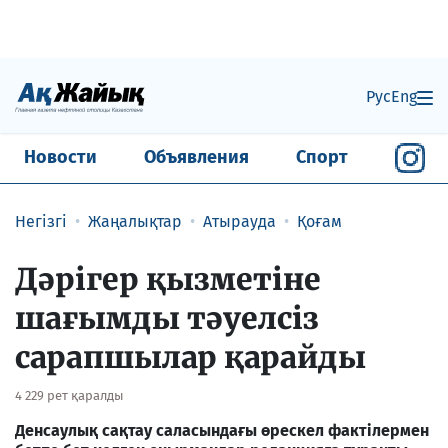
Рус
Eng
Новости
Объявления
Спорт
Негізгі
Жаңалықтар
Атырауда
Қоғам
Дәрігер қызметіне
шағымды тәуелсіз
сарапшылар қарайды
4 229 рет қаралды
Денсаулық сақтау саласындағы өрескел фактілермен