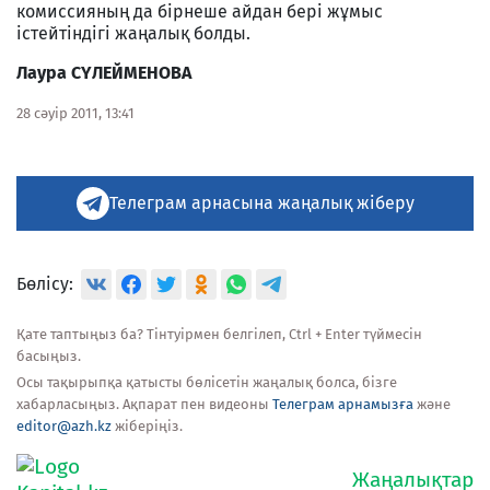
комиссияның да бірнеше айдан бері жұмыс
істейтіндігі жаңалық болды.
Лаура С
Ү
ЛЕЙМЕНОВА
28 сәуір 2011, 13:41
Телеграм арнасына жаңалық жіберу
Бөлісу:
Қате таптыңыз ба? Тінтуірмен белгілеп, Ctrl + Enter түймесін
басыңыз.
Осы тақырыпқа қатысты бөлісетін жаңалық болса, бізге
хабарласыңыз. Ақпарат пен видеоны
Телеграм арнамызға
және
editor@azh.kz
жіберіңіз.