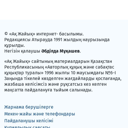
© «Ақ Жайық» интернет- басылымы.
Редакциясы Атырауда 1991 жылдың наурызында
құрылды.
Негізін қалаушы
Әбділда Мұқашев
.
«Ақ Жайық» сайтының материалдарын Қазақстан
Республикасының «Авторлық құқық және сабақтас
құқықтар туралы» 1996 жылғы 10 маусымдағы №6-I
Заңында тікелей көзделген жағдайларды қоспағанда,
жазбаша келісімсіз және рұқсатсыз кез келген
мақсатта пайдалануға тыйым салынады.
Жарнама берушілерге
Мекен-жайы және телефондары
Пайдаланушы келісімі
Құпиялылық саясаты