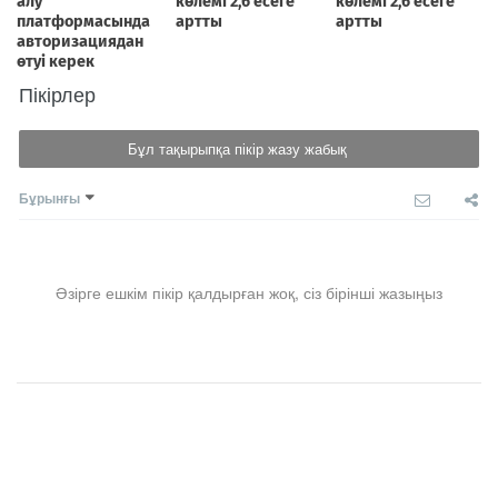
Пікірлер
Бұл тақырыпқа пікір жазу жабық
Бұрынғы
Әзірге ешкім пікір қалдырған жоқ, сіз бірінші жазыңыз