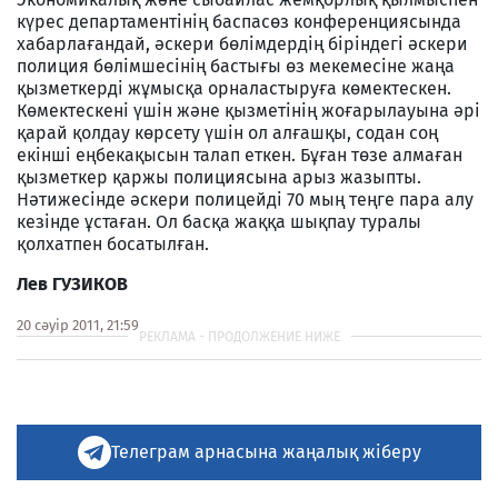
күрес департаментінің баспасөз конференциясында
хабарлағандай, әскери бөлімдердің біріндегі әскери
полиция бөлімшесінің бастығы өз мекемесіне жаңа
қызметкерді жұмысқа орналастыруға көмектескен.
Көмектескені үшін және қызметінің жоғарылауына әрі
қарай қолдау көрсету үшін ол алғашқы, содан соң
екінші еңбекақысын талап еткен. Бұған төзе алмаған
қызметкер қаржы полициясына арыз жазыпты.
Нәтижесінде әскери полицейді 70 мың теңге пара алу
кезінде ұстаған. Ол басқа жаққа шықпау туралы
қолхатпен босатылған.
Лев ГУЗИКОВ
20 сәуір 2011, 21:59
Телеграм арнасына жаңалық жіберу