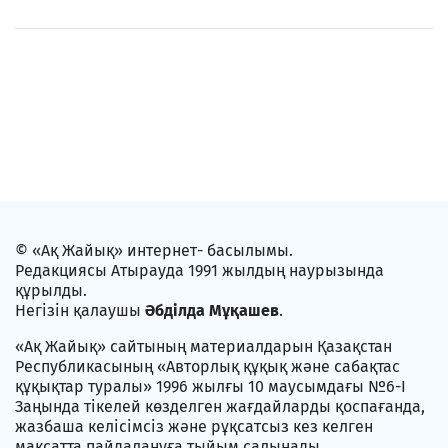
© «Ақ Жайық» интернет- басылымы.
Редакциясы Атырауда 1991 жылдың наурызында
құрылды.
Негізін қалаушы
Әбділда Мұқашев
.
«Ақ Жайық» сайтының материалдарын Қазақстан
Республикасының «Авторлық құқық және сабақтас
құқықтар туралы» 1996 жылғы 10 маусымдағы №6-I
Заңында тікелей көзделген жағдайларды қоспағанда,
жазбаша келісімсіз және рұқсатсыз кез келген
мақсатта пайдалануға тыйым салынады.