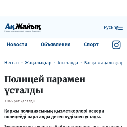
Рус
Eng
Новости
Объявления
Спорт
Негізгі
Жаңалықтар
Атырауда
Басқа жаңалықтар
Полицей парамен
ұсталды
3 046 рет қаралды
Қаржы полициясының қызметкерлері әскери
полицейді пара алды деген күдікпен ұстады.
Экономикалық және сыбайлас жемқорлық қылмыспен