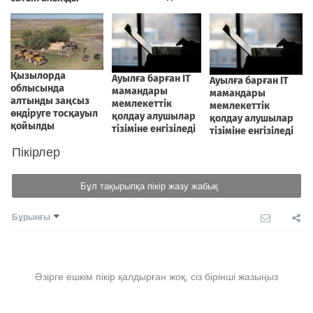
Пікірлер
Бұл тақырыпқа пікір жазу жабық
Бұрынғы
Әзірге ешкім пікір қалдырған жоқ, сіз бірінші жазыңыз