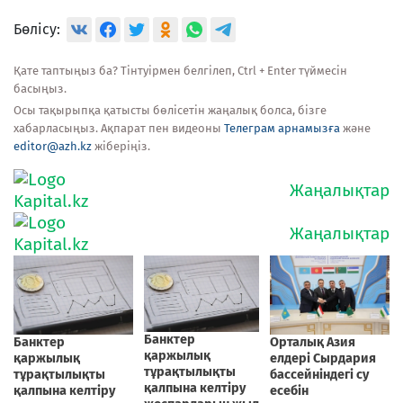
Бөлісу:
Қате таптыңыз ба? Тінтуірмен белгілеп, Ctrl + Enter түймесін
басыңыз.
Осы тақырыпқа қатысты бөлісетін жаңалық болса, бізге
хабарласыңыз. Ақпарат пен видеоны
Телеграм арнамызға
және
editor@azh.kz
жіберіңіз.