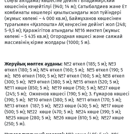
соңғы аялдама) көшесіне дейінгі Владимирский
көшесінің кеңейтілуі (940; 14 м); Сатыбалдиев және Ет
комбинаты көшелері қиылысындағы жол түйіндері
(жұмыс көлемі – 4 000 кв.м), Баймұханов көшесінен
тұрағымен «Қазпошта» АҚ кеңсесіне дейінгі жол (248;
5-9,5 м); Қаражігітов атындағы №16 мектеп (жұмыс
көлемі – 5 435 кв.м); Огородная көшесі және саяжай
массивінің кірме жолдары (1000; 5 м).
Жерұйық мөлтек ауданы:
№2 өткел (185; 5 м); №3
өткел (180; 5 м); №4 өткел (160; 5 м); №5 өткел (190; 5
м); №6 өткел (160; 5 м); №7 өткел (160; 5 м); №8 өткел
(300; 5 м); №9 өткел (380; 5 м); №15 өткел (520; 5 м);
№11 көше (850; 5 м); №19 көше (750; 5 м); №27 көше
(245; 5 м); Ожкенов көшесі (190; 5 м); З. Ғұмаров көшесі
(390; 5 м); №10 өткел (380; 5 м); №11 өткел (170; 5 м);
№13 өткел (187; 5 м); №23 көше (430; 5 м); №17 көше
(500; 5 м); №22 көше (470; 5 м); №24 көше (390; 5 м);
№25 көше (280; 5 м); №26 көше (610; 5 м); №27 көше
(250; 5 м).