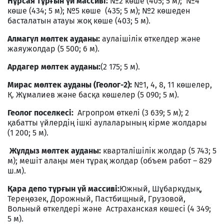
Нұрсая тұрғын үй массиві:
№2 көше (405; 5 м); №4
көше (434; 5 м); №5 көше (435; 5 м); №2 көшеден
басталатын атауы жоқ көше (403; 5 м).
Алмагүл мөлтек ауданы:
аулаішілік өткелдер және
жаяужолдар (5 500; 6 м).
Ардагер мөлтек ауданы:
(2 175; 5 м).
Мирас мөлтек ауданы (Геолог-2):
№1, 4, 8, 11 көшелер,
Қ. Жұмалиев және басқа көшелер (5 090; 5 м).
Геолог поселкесі:
Агропром өткелі (3 639; 5 м); 2
қабатты үйлердің ішкі аулаларының кірме жолдары
(1 200; 5 м).
Жұлдыз мөлтек ауданы:
кварталішілік жолдар (5 743; 5
м); мешіт алаңы мен тұрақ жолдар (объем работ – 829
ш.м).
Қара депо тұрғын үй массиві:
Южный, Шұбаркұдық,
Тереңөзек, Дорожный, Пастбищный, Грузовой,
Вольный өткелдері және Астраханская көшесі (4 349;
5 м).