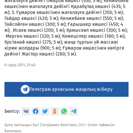
жағалауға дейінгі Омаров көшесі (550; 5 м); Кенжебаев
көшесінен жағалауға дейінгі Қарабұтақ көшесі (435; 5
м); З. Ғұмаров көшесінен жағалауға дейінгі (350; 5 м);
Гайдар көшесі (420; 5 м); Кенжебаев көшесі (550; 5 м);
Тайсойған көшесі (300; 5 м); Ғарышкер көшесі (450; 4
м); Исаев көшесі (200; 5 м); Қамыскөл көшесі (300; 5 м);
Мерген көшесі (320; 5 м); Кемешілер көшесі (180; 5 м);
Қостанай көшесі (275; 5 м); жаңа тұрғын үй массиві
кірме жолдары (900; 5 м); Ғұмаров көшесінен көпірге
дейінгі Жастар көшесі (280; 5 м).
6 сәуір 2011, 21:40
Телеграм арнасына жаңалық жіберу
Бөлісу:
Қате таптыңыз ба? Тінтуірмен белгілеп, Ctrl + Enter түймесін
басыңыз.