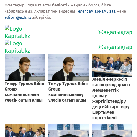
Осы тақырыпқа қатысты бөлісетін жаңалық болса, бізге
хабарласыңыз. Ақпарат пен видеоны
Телеграм арнамызға
және
editor@azh.kz
жіберіңіз.