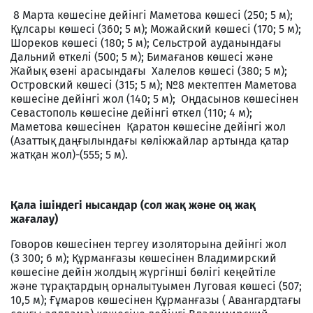
8 Марта көшесіне дейінгі Маметова көшесі (250; 5 м);
Құлсары көшесі (360; 5 м); Можайский көшесі (170; 5 м);
Шореков көшесі (180; 5 м); Сельстрой ауданындағы
Дальний өткелі (500; 5 м); Бимағанов көшесі және
Жайық өзені арасындағы Халелов көшесі (380; 5 м);
Островский көшесі (315; 5 м); №8 мектептен Маметова
көшесіне дейінгі жол (140; 5 м); Оңдасынов көшесінен
Севастополь көшесіне дейінгі өткел (110; 4 м);
Маметова көшесінен Қаратон көшесіне дейінгі жол
(Азаттық даңғылындағы көлікжайлар артында қатар
жатқан жол)-(555; 5 м).
Қала ішіндегі нысандар (сол жақ және оң жақ
жағалау)
Говоров көшесінен тергеу изоляторына дейінгі жол
(3 300; 6 м); Құрманғазы көшесінен Владимирский
көшесіне дейін жолдың жүргінші бөлігі кеңейтіле
және тұрақтардың орналытуымен Луговая көшесі (507;
10,5 м); Ғұмаров көшесінен Құрманғазы ( Авангардтағы