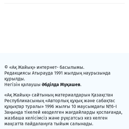
© «Ақ Жайық» интернет- басылымы.
Редакциясы Атырауда 1991 жылдың наурызында
құрылды.
Негізін қалаушы
Әбділда Мұқашев
.
«Ақ Жайық» сайтының материалдарын Қазақстан
Республикасының «Авторлық құқық және сабақтас
құқықтар туралы» 1996 жылғы 10 маусымдағы №6-I
Заңында тікелей көзделген жағдайларды қоспағанда,
жазбаша келісімсіз және рұқсатсыз кез келген
мақсатта пайдалануға тыйым салынады.