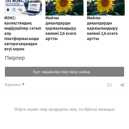
Пікірлер
Бұл тақырыпқа пікір жазу жабық
Бұрынғы
Әзірге ешкім пікір қалдырған жоқ, сіз бірінші жазыңыз