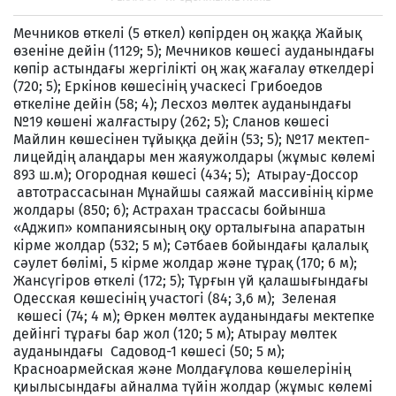
Мечников өткелі (5 өткел) көпірден оң жаққа Жайық
өзеніне дейін (1129; 5); Мечников көшесі ауданындағы
көпір астындағы жергілікті оң жақ жағалау өткелдері
(720; 5); Еркінов көшесінің учаскесі Грибоедов
өткеліне дейін (58; 4); Лесхоз мөлтек ауданындағы
№19 көшені жалғастыру (262; 5); Сланов көшесі
Майлин көшесінен тұйыққа дейін (53; 5); №17 мектеп-
лицейдің алаңдары мен жаяужолдары (жұмыс көлемі
893 ш.м); Огородная көшесі (434; 5); Атырау-Доссор
автотрассасынан Мұнайшы саяжай массивінің кірме
жолдары (850; 6); Астрахан трассасы бойынша
«Аджип» компаниясының оқу орталығына апаратын
кірме жолдар (532; 5 м); Сәтбаев бойындағы қалалық
сәулет бөлімі, 5 кірме жолдар және тұрақ (170; 6 м);
Жансүгіров өткелі (172; 5); Тұрғын үй қалашығындағы
Одесская көшесінің участогі (84; 3,6 м); Зеленая
көшесі (74; 4 м); Өркен мөлтек ауданындағы мектепке
дейінгі тұрағы бар жол (120; 5 м); Атырау мөлтек
ауданындағы Садовод-1 көшесі (50; 5 м);
Красноармейская және Молдағұлова көшелерінің
қиылысындағы айналма түйін жолдар (жұмыс көлемі