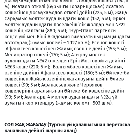
Досмұхамедов өткеліне дейінгі Лебедев көшесі (190; 5
м); Исатаев өткелі (бұрынғы Товарищеская) Исатаев
көшесінен Досмұхамедов өткелі дейін (225; 5 м); Жаңа
Сарқамыс мөлтек ауданындағы көше (152; 5 м); Өркен
мөлтек ауданындағы поселкеішілік жолдар мен №22
көшенің жалғасы (880; 5 м); "Нұр-Отан" партиясы
кеңсе үйі мен Кіші Академия ғимаратының маңындағы
автотұрақ (жұмыс көлемі – 1 127 кв.м); Есенов көшесі
Афанасьев көшесінен Жайық өзеніне дейін (155; 5 м);
Мелиоратор өткелі (170; 5 м); Атырау мөлтек
ауданындағы №42 өткелден Ерік Мостовойға дейінгі
№63 көше (220; 5 м); Балғымбаев көшесінен Жайық
өзеніне дейінгі Афанасьев көшесі (180; 5 м); Әйтеке-би
көшесінен Жайық өзенінің жағалауына дейін Әлиев
көшесі (90; 5 м); Афанасьев және Червяков
көшелерінің аралығынан Әйтеке-би көшесіне дейін
(90; 5 м); Авангард-4 мөлтек ауданындағы №2а үй
аумағын көріктендіру (жұмыс көлемі– 503 ш.м).
СОЛ ЖАҚ ЖАҒАЛАУ (Тұрғын үй қалашығынан перетаска
каналына дейінгі шаршы алаң)