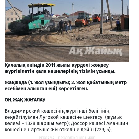
Қалалық әкімдік 2011 жылы күрделі жөндеу
жүргізілетін қала көшелерінің тізімін ұсынды.
Жақшада (1. жол ұзындығы; 2. жол қабатының метр
есебімен алынған ені) көрсетілген.
ОҢ ЖАҚ ЖАҒАЛАУ
Владимирский көшесінің жүргінші бөлігінің
кеңейтілуімен Луговой көшесіне шектесуі (жұмыс
көлемі – 1328 шаршы метр); Доссор көшесі Аманшин
көшесінен Иртышский өткеліне дейін (229; 5);