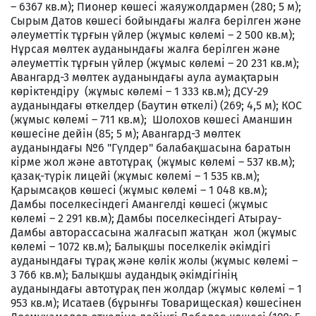
– 6367 кв.м); Пионер көшесі жаяужолдармен (280; 5 м);
Сырым Датов көшесі бойындағы жалға берілген және
әлеуметтік тұрғын үйлер (жұмыс көлемі – 2 500 кв.м);
Нұрсая мөлтек ауданындағы жалға берілген және
әлеуметтік тұрғын үйлер (жұмыс көлемі – 20 231 кв.м);
Авангард-3 мөлтек ауданындағы аула аумақтарын
көріктендіру (жұмыс көлемі – 1 333 кв.м); ДСУ-29
ауданындағы өткелдер (Баутин өткелі) (269; 4,5 м); КОС
(жұмыс көлемі – 711 кв.м); Шолохов көшесі Аманшин
көшесіне дейін (85; 5 м); Авангард-3 мөлтек
ауданындағы №6 "Гүлдер" балабақшасына баратын
кірме жол және автотұрақ (жұмыс көлемі – 537 кв.м);
қазақ-түрік лицейі (жұмыс көлемі – 1 535 кв.м);
Қарымсақов көшесі (жұмыс көлемі – 1 048 кв.м);
Дамбы поселкесіндегі Амангелді көшесі (жұмыс
көлемі – 2 291 кв.м); Дамбы поселкесіндегі Атырау-
Дамбы авторассасына жалғасып жатқан жол (жұмыс
көлемі – 1072 кв.м); Балықшы поселкелік әкімдігі
ауданындағы тұрақ және көлік жолы (жұмыс көлемі –
3 766 кв.м); Балықшы аудандық әкімдігінің
ауданындағы автотұрақ пен жолдар (жұмыс көлемі – 1
953 кв.м); Исатаев (бұрынғы Товарищеская) көшесінен