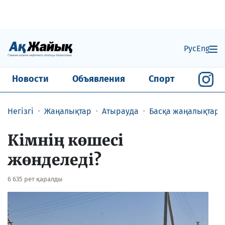
Рус
Eng
Новости
Объявления
Спорт
Негізгі
Жаңалықтар
Атырауда
Басқа жаңалықтар
Кімнің көшесі
жөнделеді?
6 635 рет қаралды