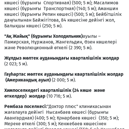
көшесі (бұрынғы Спортивная) (500; 5 м); Масалимов
көшесі (бұрынғы Транспортная) (140; 5 м); Аманшин
көшесі (бұрынғы Репин көшесі) (500; 5 м); Бейбітшілік
даңғылынан Байжігітова, 84 көшесіне дейінгі жол,
Балықшы көшесі (250; 5 м).
"Ақ Жайық" (бұрынғы Холодильник)
ауылы –
Памирская, Нұржанов, Жангельдин, Өзен көшелері
және Революционный өткелі (2 390; 5 м).
Жұлдыз мөлтек ауданындағы кварталішілік жолдар
(2 023; 5 м).
Гауһартас мөлтек ауданындағы кварталішілік жолдар
(Американдық ауыл)
(2 000; 5 м).
Химпоселкедегі кварталішілік (24 көше және
өткелдер) жолдар
(10 716; 5 м).
Рембаза поселкесі:
"Доктор плюс" клиникасынан
жағалауға дейінгі Нысанбаев көшесі (бұрынғы
Авангардная) (400; 5 м); Қонарбаев көшесі (350; 5 м);
Мереке өткелі (300; 5 м); Кенжебаев көшесінен