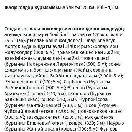
Жаяужолдар құрылымы.
Барлығы: 20 км, ені – 1,5 м.
Сондай-ақ,
қала көшелері мен өткелдерін жөндеудің
ағымдағы
жоспары бекітілді. Барлығы 120 жол және
54,6 шақырымдай көше жөнделеді. Олар Алмагүл
мөлтек ауданындағы аулаішілік кірме жолдар мен
жаяужолдар (800; 6 м); Қожакаев көшесінен Жайық
өзенінің жағалауына дейін Байжігітова көшесі
(бұрынғы Набережная Лермонтова) (500; 5 м); соңғы
аялдаманың бөлгіш жолағынан Жайық өзенінің
жағалауына дейінгі Бейбітшілік даңғылы (2 000; 5 м);
Ғұбашев көшесі (170; 5 м); Сарбөпеев (бұрынғы
Рыбников) көшесі (700; 5 м); Әшенов (бұрынғы
Аральская) көшесі (510; 5 м); Ғабдолов (бұрынғы
Балыкшинская) көшесі (510; 5 м); Нұрпейісова
(бұрынғы Жантай) көшесі (480; 5 м); Есов (бұрынғы
Чуйский өткелі) өткелі (220; 5 м); Полковников көшесі
(300; 5 м); Тасқұдық өткелі (250; 5 м); Рысқұлбеков
(бұрынғы Вишневый өткелі) көшесі (320; 5 м); Наурыз
(бұрынғы Жантай өткелі) көшесі (300; 5 м); Жүнісов