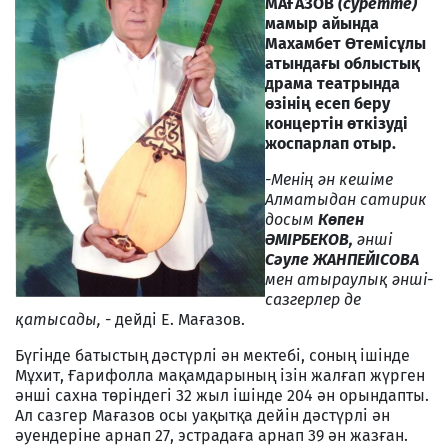
МАҒАЗОВ
(суретте)
мамыр айында
Махамбет Өтемісұлы
атындағы облыстық
драма театрында
өзінің есеп беру
концертін өткізуді
жоспарлап отыр.
-Менің ән кешіме
Алматыдан сатирик
досым
Көпен
ӘМІРБЕКОВ,
әнші
Сәуле ЖАНПЕЙІСОВА
мен атыраулық әнші-
сазгерлер де
қатысады,
- дейді Е. Мағазов.
Бүгінде батыстың дәстүрлі ән мектебі, соның ішінде
Мұхит, Ғарифолла мақамдарының ізін жалғап жүрген
әнші сахна төріндегі 32 жыл ішінде 204 ән орындапты.
Ал сазгер Мағазов осы уақытқа дейін дәстүрлі ән
әуендеріне арнап 27, эстрадаға арнап 39 ән жазған.