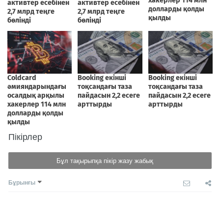
Пікірлер
Бұл тақырыпқа пікір жазу жабық
Бұрынғы