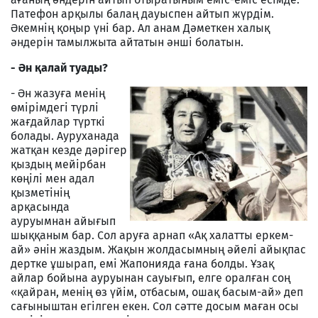
Патефон арқылы балаң дауыспен айтып жүрдім.
Әкемнің қоңыр үні бар. Ал анам Дәметкен халық
әндерін тамылжыта айтатын әнші болатын.
- Ән қалай туады?
- Ән жазуға менің
өмірімдегі түрлі
жағдайлар түрткі
болады. Ауруханада
жатқан кезде дәрігер
қыздың мейірбан
көңілі мен адал
қызметінің
арқасында
ауруымнан айығып
шыққаным бар. Сол аруға арнап «Ақ халатты еркем-
ай» әнін жаздым. Жақын жолдасымның әйелі айықпас
дертке ұшырап, емі Жапонияда ғана болды. Ұзақ
айлар бойына ауруынан сауығып, елге оралған соң
«қайран, менің өз үйім, отбасым, ошақ басым-ай» деп
сағыныштан егілген екен. Сол сәтте досым маған осы