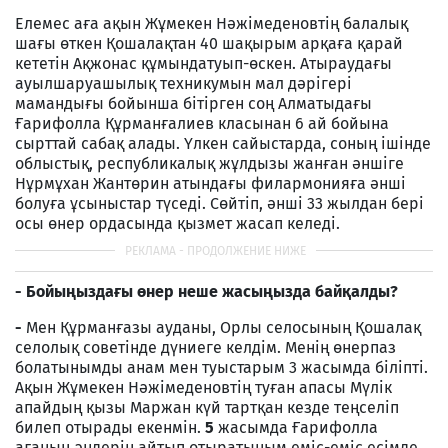
Елемес аға ақын Жұмекен Нәжімеденовтің балалық
шағы өткен Қошалақтан 40 шақырым арқаға қарай
кететін Ақжонас құмындатуып-өскен. Атыраудағы
ауылшаруашылық техникумын мал дәрігері
мамандығы бойынша бітірген соң Алматыдағы
Ғарифолла Құрманғалиев класынан 6 ай бойына
сырттай сабақ алады. Үлкен сайыстарда, соның ішінде
облыстық, республикалық жұлдызы жанған әншіге
Нұрмұхан Жантөрин атындағы филармонияға әнші
болуға ұсыныстар түседі. Сөйтіп, әнші 33 жылдан бері
осы өнер ордасында қызмет жасап келеді.
- Бойыңыздағы өнер неше жасыңызда байқалды?
-
Мен Құрманғазы ауданы, Орлы селосының Қошалақ
селолық советінде дүниеге келдім. Менің өнерпаз
болатынымды анам мен туыстарым 3 жасымда біліпті.
Ақын Жұмекен Нәжімеденовтің туған апасы Мүлік
апайдың қызы Маржан күй тартқан кезде теңселіп
билеп отырады екенмін.
5
жасымда Ғарифолла
ағаның әндерін айтып отыратыным еміс-еміс есімде.