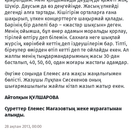
Шүкір. Даусым да өз деңгейіңде. Жасың үлкейді
дегенді алға тартады. Кішігірім орталарға ғана
шақырып, үлкен концерттерге шақырмай қалады.
Бәрінің бір дәлелі бар – «жастар шықсын» деген.
Менің ойымша, бұл өнер адамын моральды қорлау,
тірілей өлтіру деп білемін. Сахнаға неге шықпай
жүрсің, көрінбей кеттің деп іздеушілерім бар. Тіпті,
біреулер өмірден өтіп кетті деп те ойлайды екен. Ал
жалпы менің тыңдармандарымның жасы 30-дан
басталып, 40, 50, 60, одан жоғары жастағы адамдар.
Әңгіме соңында Елемес аға жақсы жаңалығымен
бөлісті. Жазушы Лұқпан Сисекенов оның
шығармашылығы жайлы кітап жазып жатыр екен.
Айтолқын ҚҰЛШАРОВА
Суреттер Елемес Мағазовтың жеке мұрағатынан
алынды.
28 ақпан 2013, 00:00