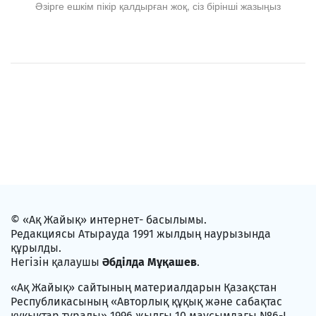
Әзірге ешкім пікір қалдырған жоқ, сіз бірінші жазыңыз
© «Ақ Жайық» интернет- басылымы.
Редакциясы Атырауда 1991 жылдың наурызында
құрылды.
Негізін қалаушы
Әбділда Мұқашев
.
«Ақ Жайық» сайтының материалдарын Қазақстан
Республикасының «Авторлық құқық және сабақтас
құқықтар туралы» 1996 жылғы 10 маусымдағы №6-I