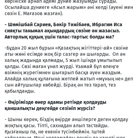
көрініске арнап әдемі дүние жазуымды сұрады.
Осылайша дүниеге «Асыл жарым» әні келді (әуені мен
сөзін Е. Мағазов жазған).
- Шөмішбай Сариев, Бәкір Тәжібаев, Ибрагим Иса
сияқты танымал ақындардың сөзіне ән жазасыз.
Авторлық құқық үшін талас-тартыс болды ма?
-Бұдан 20 жыл бұрын «Қазақтың жігіттері-ай» сөзіне
аты-жөні есімде жоқ бір сазгер ән шығарды. Ол ән
халық жадында қалмады, 5 жыл ішінде ұмытылып
қалды. Сөзі маған ұнап жүрді. Ұзамай бұл өлеңге
өзімнің жүрегімнен шығарып басқа әуен жаздым.
Алайда халық құлағына жетпей жатып «мұның не» деп
сын айтушылар көбейді. Бірақ ән тез тарап, тез
қабылданды.
- Өңірімізде өнер адамы ретінде қолдауды
қаншалықты деңгейде сезініп жүрсіз?
- Шыны керек, біздің өңірде әншілерге деген қолдау
жоқтың қасы. Тіпті, сахнадан алып тастайды.
Қызғаныш па, не екенін түсінбеймін. Іштей
қайралдым. Мені қолдамайды деудің де қажеті жоқ.