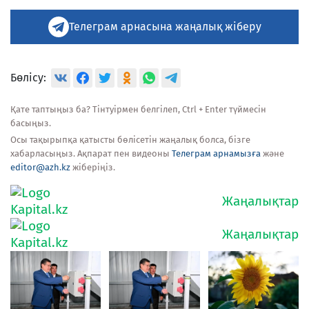
Телеграм арнасына жаңалық жіберу
Бөлісу:
Қате таптыңыз ба? Тінтуірмен белгілеп, Ctrl + Enter түймесін
басыңыз.
Осы тақырыпқа қатысты бөлісетін жаңалық болса, бізге
хабарласыңыз. Ақпарат пен видеоны
Телеграм арнамызға
және
editor@azh.kz
жіберіңіз.