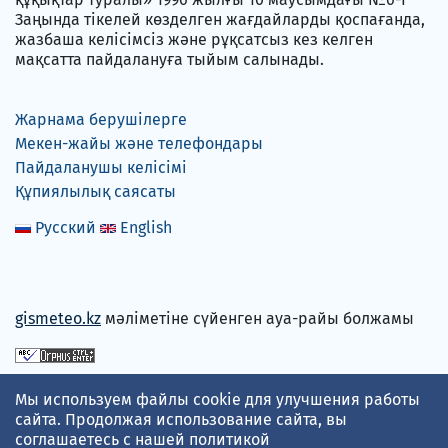
Заңында тікелей көзделген жағдайларды қоспағанда,
жазбаша келісімсіз және рұқсатсыз кез келген
мақсатта пайдалануға тыйым салынады.
Жарнама берушілерге
Мекен-жайы және телефондары
Пайдаланушы келісімі
Құпиялылық саясаты
Русский
English
gismeteo.kz
мәліметіне сүйенген ауа-райы болжамы
Төлем карталарын қабылдаймыз
Мы используем файлы cookie для улучшения работы
сайта. Продолжая использование сайта, вы
соглашаетесь с нашей
политикой