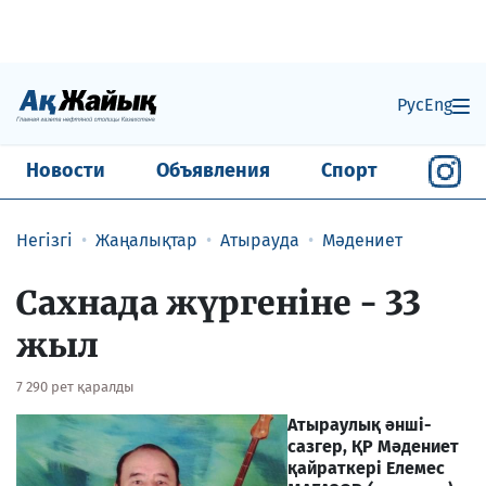
Рус
Eng
Новости
Объявления
Спорт
Негізгі
Жаңалықтар
Атырауда
Мәдениет
Сахнада жүргеніне - 33
жыл
7 290 рет қаралды
Атыраулық әнші-
сазгер, ҚР Мәдениет
қайраткері Елемес