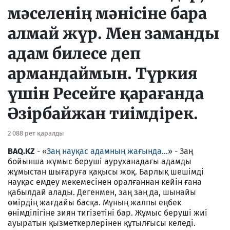
мәселенің мәнісіне бара
алмай жүр. Мен заманды
адам билесе деп
армандай­мын. Түркия
үшін Ресейге қарағанда
Әзірбайжан тиімдірек.
2 088 рет қаралды
BAQ.KZ
- «
Заң науқас адамның жағында...
» - Заң
бойынша жұмыс беруші ауруханадағы адамды
жұмыстан шығаруға қақысы жоқ. Барлық шешімді
науқас емдеу мекемесінен оралғаннан кейін ғана
қабылдай алады. Дегенмен, заң заң да, шынайы
өмірдің жағдайы басқа. Мұның жалпы еңбек
өнімділігіне зиян тигізетіні бар. Жұмыс беруші жиі
ауыратын қызметкерлерінен құтылғысы келеді.