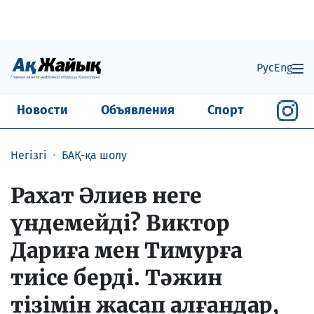
Рус
Eng
Новости
Объявления
Спорт
Негізгі
БАҚ-қа шолу
Рахат Әлиев неге
үндемейдi? Виктор
Дариға мен Тимурға
тиiсе бердi. Тәжин
тізімін жасап алғандар,