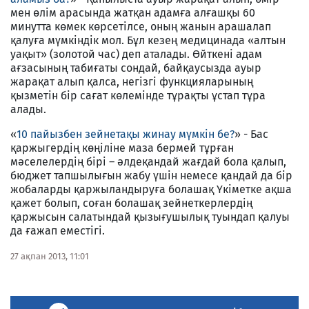
мен өлім арасында жатқан адамға алғашқы 60
минутта көмек көрсетілсе, оның жанын арашалап
қалуға мүмкіндік мол. Бұл кезең медицинада «алтын
уақыт» (золотой час) деп аталады. Өйткені адам
ағзасының табиғаты сондай, байқаусызда ауыр
жарақат алып қалса, негізгі функцияларының
қызметін бір сағат көлемінде тұрақты ұстап тұра
алады.
«
10 пайызбен зейнетақы жинау мүмкін бе?
» - Бас
қаржыгердің көңіліне маза бермей тұрған
мәселелердің бірі – әлдеқандай жағдай бола қалып,
бюджет тапшылығын жабу үшін немесе қандай да бір
жобаларды қаржыландыруға болашақ Үкіметке ақша
қажет болып, соған болашақ зей­неткерлердің
қаржысын салатындай қы­зығушылық туындап қалуы
да ғажап емес­тігі.
27 ақпан 2013, 11:01