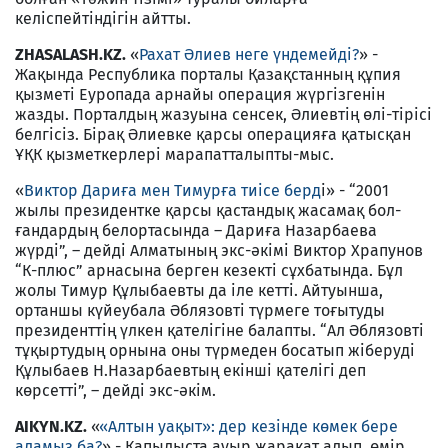
келіспейтіндігін айтты.
ZHASALASH.KZ.
«
Рахат Әлиев неге үндемейдi?
» -
Жақында Республика порталы Қазақстанның құпия
қызметi Еуропада арнайы операция жүргiзгенiн
жазды. Порталдың жазуына сенсек, Әлиевтiң өлi-тiрiсi
белгiсiз. Бiрақ Әлиевке қарсы операцияға қатысқан
ҰҚК қызметкерлерi марапатталыпты-мыс.
«
Виктор Дариға мен Тимурға тиiсе берд
i» - “2001
жылы президентке қарсы қастандық жасамақ бол­
ғандардың белортасында – Дариға Назарбаева
жүрдi”, – дейдi Алматының экс-әкiмi Виктор Храпунов
“К-плюс” арнасына берген кезектi сұхбатында. Бұл
жолы Тимур Құлыбаевты да iле кеттi. Айтуынша,
ортаншы күйеубала Әблязовтi түрмеге тоғытуды
президенттiң үлкен қателiгiне балапты. “Ал Әблязовтi
тұқыртудың орнына оны түрмеден босатып жiберудi
Құлыбаев Н.Назарбаевтың екiншi қателiгi деп
көрсеттi”, – дейдi экс-әкiм.
AIKYN.KZ.
«
«Алтын уақыт»: дер кезінде көмек бере
аламыз ба?
» - Қапылыста ауыр жарақат алып, өмір