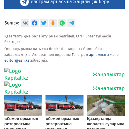
Телеграм арнасына жаңалық жіберу
Бөлісу:
Қате таптыңыз ба? Тінтуірмен белгілеп, Ctrl + Enter түймесін
басыңыз.
Осы тақырыпқа қатысты бөлісетін жаңалық болса, бізге
хабарласыңыз. Ақпарат пен видеоны
Телеграм арнамызға
және
editor@azh.kz
жіберіңіз.