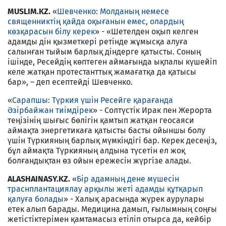
MUSLIM.KZ.
«
Шевченко: Молданың немесе
священниктің қайда оқығанын емес, олардың
көзқарасын білу керек
» - «Шетелден оқып келген
адамды дін қызметкері ретінде жұмысқа алуға
салынған тыйым барлық діндерге қатысты. Соның
ішінде, Ресейдің көптеген аймағында ықпалы күшейіп
келе жатқан протестанттық жамағатқа да қатысы
бар», – деп есептейді Шевченко.
«
Сарапшы: Түркия үшін Ресейге қарағанда
Әзірбайжан тиімдірек
» - Солтүстік Ирак пен Жерорта
теңізінің шығыс бөлігін қамтып жатқан геосаяси
аймақта энергетикаға қатысты басты ойыншы болу
үшін Түркияның барлық мүмкіндігі бар. Керек десеңіз,
бұл аймақта Түркияның алдына түсетін ел жоқ
болғандықтан өз ойын ережесін жүргізе алады.
ALASHAINASY.KZ.
«
Бір адамның дене мүшесін
траснплантациялау арқылы жеті адамды құтқарып
қалуға болады
» - Халық арасында жүрек аурулары
етек алып барады. Медицина дамып, ғы­лым­ның соңғы
жетістіктерімен қамтамасыз етіліп отырса да, кейбір