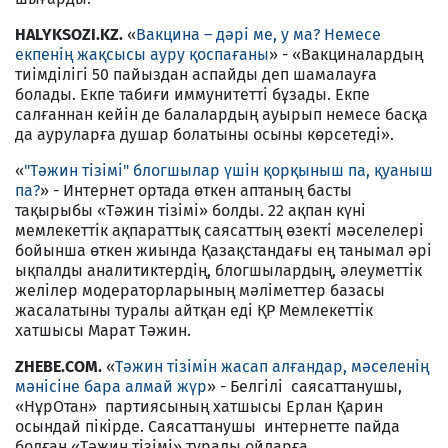
HALYKSOZI.KZ.
«
Вакцина – дәрі ме, у ма? Немесе
екпенің жақсысы ауру қоспағаны
» - «Вакциналардың
тиімділігі 50 пайыздан аспайды деп шамалауға
болады. Екпе табиғи иммунитетті бұзады. Екпе
салғаннан кейін де балалардың ауырып немесе басқа
да ауруларға душар болатыны осыны көрсетеді».
«
"Тәжин тізімі" блогшылар үшін қорқыныш па, қуаныш
па?
» - Интернет ортада өткен аптаның басты
тақырыбы «Тәжин тізімі» болды. 22 ақпан күні
мемлекеттiк ақпараттық саясаттың өзектi мәселелерi
бойынша өткен жиында Қазақстандағы ең танымал әрі
ықпалды аналитиктердің, блогшылардың, әлеуметтік
желілер модераторларының мәліметтер базасы
жасалатыны туралы айтқан еді ҚР Мемлекеттiк
хатшысы Марат Тәжин.
ZHEBE.COM.
«
Тәжин тізімін жасап алғандар, мәселенің
мәнісіне бара алмай жүр
» - Белгілі саясаттанушы,
«НұрОтан» партиясының хатшысы Ерлан Қарин
осындай пікірде. Саясаттанушы интернетте пайда
болған «Тәжин тізімі» туралы ойларға