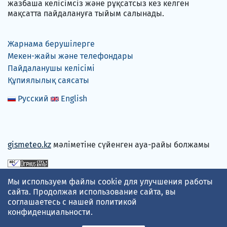
жазбаша келісімсіз және рұқсатсыз кез келген
мақсатта пайдалануға тыйым салынады.
Жарнама берушілерге
Мекен-жайы және телефондары
Пайдаланушы келісімі
Құпиялылық саясаты
Русский
English
gismeteo.kz
мәліметіне сүйенген ауа-райы болжамы
Төлем карталарын қабылдаймыз
Мы используем файлы cookie для улучшения работы
сайта. Продолжая использование сайта, вы
соглашаетесь с нашей
политикой
конфиденциальности
.