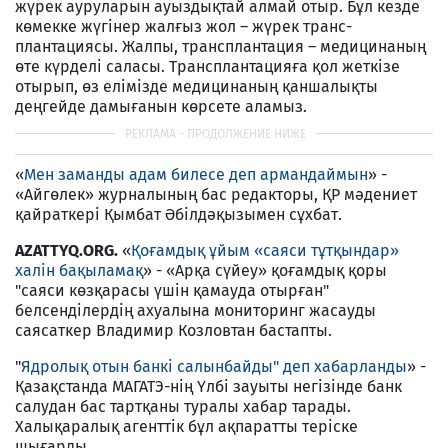
жүрек ауруларын ауыздықтай алмай отыр. Бұл кезде
кө­мекке жүгінер жалғыз жол – жүрек транс­
плантациясы. Жалпы, трансплантация – ме­дицинаның
өте күрделі саласы. Транс­план­тацияға қол жеткізе
отырып, өз елі­міз­де медицинаның қаншалықты
деңгей­де да­мығанын көрсете аламыз.
«
Мен заманды адам билесе деп армандай­мын
» -
«Айгөлек» журналының бас редакторы, ҚР мәдениет
қайраткері Қымбат Әбілдәқызымен сұхбат.
AZATTYQ.ORG.
«
Қоғамдық ұйым «саяси тұтқындар»
халін бақыламақ
» - «Арқа сүйеу» қоғамдық қоры
"саяси көзқарасы үшін қамауда отырған"
белсенділердің ахуалына мониторинг жасауды
саясаткер Владимир Козловтан бастапты.
"
Ядролық отын банкі салынбайды" деп хабарланды
» -
Қазақстанда МАГАТЭ-нің Үлбі зауыты негізінде банк
салудан бас тартқаны туралы хабар тарады.
Халықаралық агенттік бұл ақпаратты теріске
шығарды.