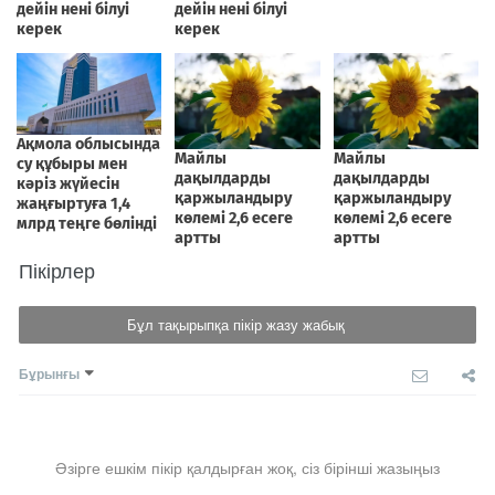
Пікірлер
Бұл тақырыпқа пікір жазу жабық
Бұрынғы
Әзірге ешкім пікір қалдырған жоқ, сіз бірінші жазыңыз