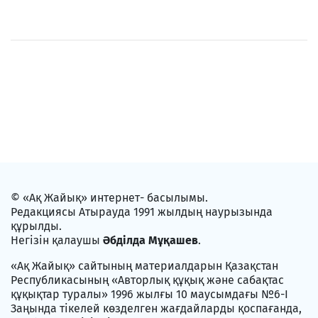
© «Ақ Жайық» интернет- басылымы.
Редакциясы Атырауда 1991 жылдың наурызында
құрылды.
Негізін қалаушы
Әбділда Мұқашев
.
«Ақ Жайық» сайтының материалдарын Қазақстан
Республикасының «Авторлық құқық және сабақтас
құқықтар туралы» 1996 жылғы 10 маусымдағы №6-I
Заңында тікелей көзделген жағдайларды қоспағанда,