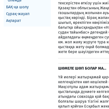
Әлемде
тексерістен өткізу үшін жи
БАҚ-қа шолу
Қазақстан облысының Жаңақ
газшылардың жолынан ауы
Сұрақ-жауап
қыстақ көрінді. Бірақ жапа
Ақпарат
шығып, өрекпіген көңілімі
бағытқа ойысқандықтан «Ни
судан тайынбас» дегендей б
айдаладағы өңмеңдеген суы
км. жол жаяу жүруге тура к
қыстаққа жету оңай болмад
жете бере шәуілдеген итт
ШӨМЕЛЕ ШӨП БОЛАР МА...
Үй иелері жатырқамай қарс
келгендіктен көп кешікпей
Мақсотұлы адам жатырқама
қыстағында дүниеге келгелі
атындағы совхозда қой бақ
болғалы шаруа тізгіні жал
қалып қойған Есқабыл жеке