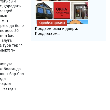
 тағысын
с, қорадағы
еледей
ының
кімет
Стройматериалы
аржы да бөле
Продаём окна и двери.
 немесе 50
Предлагаем...
інің бас
 алуға
 тұра тек 14
ұйықтап»
ақтауға
аж болғанда
ефоны бар.Сол
ымды
аһарлы
п жатқан