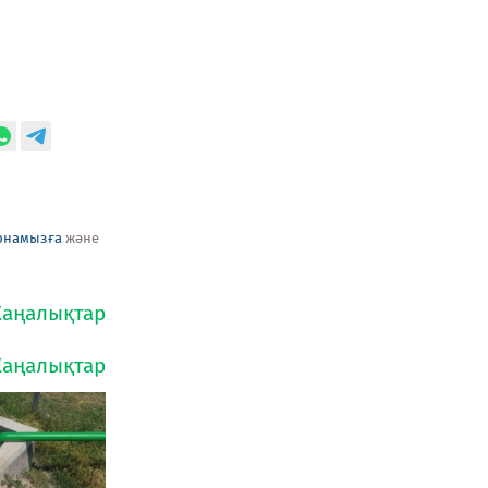
рнамызға
және