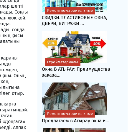
болса да
алар шөпті
Ремонтно-строительные
ығады. Соңғы
СКИДКИ.ПЛАСТИКОВЫЕ ОКНА,
ан жоқ қой,
ДВЕРИ, ВИТРАЖИ ...
алда.
лады, сонда
янның қысы
қалатыны
і қараны
Стройматериалы
малды
Окна В АТЫРАУ: Преимущества
 жемдеп,
заказа...
бақшы. Оның
кен,
лылығына
тілеп отыр.
ың қарға
астыратындай.
Ремонтно-строительные
таған,
Предлагаем в Атырау окна и...
і «Доңғаға»
келді. Аппақ