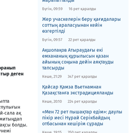
марапатталды​
Бүгін, 09:59
16 рет қаралды
Жер учаскелерін беру қағидалары
соттың араласуынан кейін
өзгертілді
Бүгін, 09:57
22 рет қаралды
Ақшолақов Атыраудағы екі
емхананың құрылысын қазан
айының соңына дейін аяқтауды
тапсырды
 оранып
атыр деген
Кеше, 21:29
347 рет қаралды
​Қайсар Қамза Вьетнамнан
Қазақстанға экстрадицияланды
ыпта
Кеше, 20:10
224 рет қаралды
сұлулығын
«Мен 72 рет пышақтар едім»: даулы
й‑сала ақ
пікір иесі Нұрай Серікбайдың
а митыңдап
отбасынан кешірім сұрады
ақсы болды.
үнемі
Кеше, 19:15
350 рет қаралды