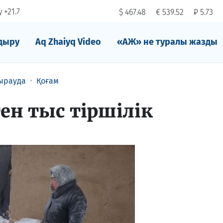
 +21.7
$ 467.48
€ 539.52
₽ 5.73
дыру
Aq Zhaiyq Video
«АЖ» не туралы жазды
ырауда
Қоғам
ен тыс тіршілік