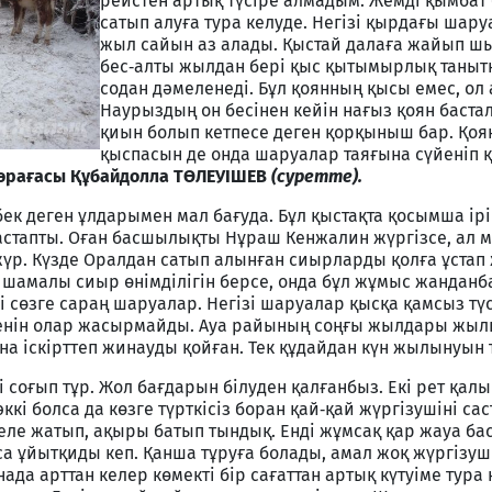
рейстен артық түсіре алмадым. Жемді қымбат 
сатып алуға тура келуде. Негізі қырдағы шару
жыл сайын аз алады. Қыстай далаға жайып ш
бес‑алты жылдан бері қыс қытымырлық танытқ
содан дәмеленеді. Бұл қоянның қысы емес, ол 
Наурыздың он бесінен кейін нағыз қоян баста
қиын болып кетпесе деген қорқыныш бар. Қо
қыспасын де онда шаруалар таяғына сүйеніп 
өрағасы Құбайдолла ТӨЛЕУІШЕВ
(суретте).
ек деген ұлдарымен мал бағуда. Бұл қыстақта қосымша ір
астапты. Оған басшылықты Нұраш Кенжалин жүргізсе, ал 
үр. Күзде Оралдан сатып алынған сиырларды қолға ұстап
 шамалы сиыр өнімділігін берсе, онда бұл жұмыс жандан
і сөзге сараң шаруалар. Негізі шаруалар қысқа қамсыз түс
кенін олар жасырмайды. Ауа райының соңғы жылдары жы
на іскірттеп жинауды қойған. Тек құдайдан күн жылынуын 
лі соғып тұр. Жол бағдарын білуден қалғанбыз. Екі рет қал
 әккі болса да көзге түрткісіз боран қай‑қай жүргізушіні с
еле жатып, ақыры батып тындық. Енді жұмсақ қар жауа бас
 ұйытқиды кеп. Қанша тұруға болады, амал жоқ жүргізуш
да арттан келер көмекті бір сағаттан артық күтуіме тура 