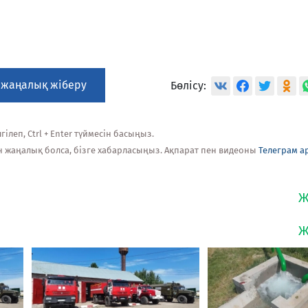
 жаңалық жіберу
Бөлісу:
ілеп, Ctrl + Enter түймесін басыңыз.
н жаңалық болса, бізге хабарласыңыз. Ақпарат пен видеоны
Телеграм а