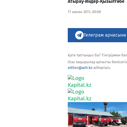
Атырау‑Индер‑Қызылтөбе
17 ақпан 2011, 00:00
Телеграм арнасына
Қате таптыңыз ба? Тінтуірмен белг
Осы тақырыпқа қатысты бөлісеті
editor@azh.kz
жіберіңіз.