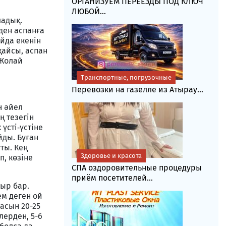
ОРГАНИЗУЕМ ПЕРЕЕЗДЫ ПОД КЛЮЧ
ЛЮБОЙ...
ладық.
ден аспанға
айда екенін
қайсы, аспан
 Жолай
Транспортные, погрузочные
Перевозки на газелле из Атырау...
н әйел
ң тезегін
үсті‑үстіне
йды. Бұған
ты. Кең
Здоровье и красота
, көзіне
СПА оздоровительные процедуры
приём посетителей...
ыр бар.
ем деген ой
асын 20-25
лерден, 5-6