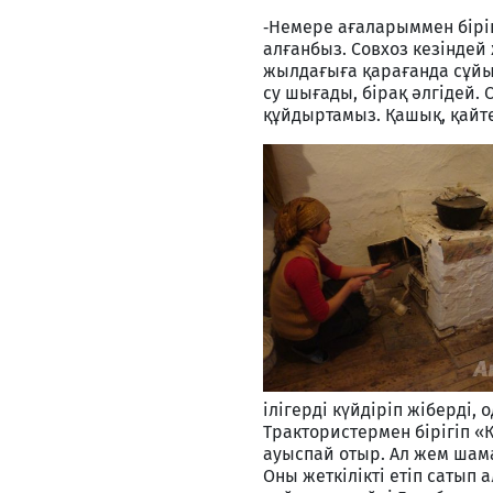
‑Немере ағаларыммен бірі
алғанбыз. Совхоз кезінде
жылдағыға қарағанда сұйық
су шығады, бірақ әлгідей. 
құйдыртамыз. Қашық, қайте
ілігерді күйдіріп жіберді,
Трактористермен бірігіп «
ауыспай отыр. Ал жем шамал
Оны жеткілікті етіп сатып