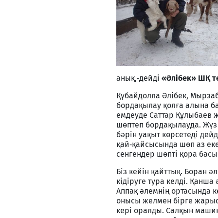
анық,‑дейді
«Әлібек» ШҚ т
Құбайдолла Әлібек, Мырзаб
бордақылау қолға алына б
емдеуде Саттар Құлыбаев ж
шөптеп бордақылауда. Жүз
бәрін уақыт көрсетеді дейд
қай‑қайсысында шөп аз е
сенгендер шөпті қора басы
Біз кейін қайттық. Боран ә
кідіруге тура келді. Қанша
Аппақ әлемнің ортасында к
онысы желмен бірге жарыса
кері оралды. Салқын машина