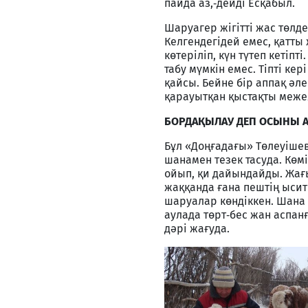
пайда аз,‑дейді Есқабыл.
Шаруагер жігітті жас төлд
Келгендегідей емес, қатты
көтеріліп, күн түтеп кетіп
табу мүмкін емес. Тіпті ке
қайсы. Бейне бір аппақ әле
қарауытқан қыстақты меже
БОРДАҚЫЛАУ ДЕП ОСЫНЫ 
Бұл «Доңғадағы» Төлеуіше
шанамен тезек тасуда. Көм
ойып, қи дайындайды. Жағ
жаққанда ғана пештің ысит
шаруалар көндіккен. Шана
аулада төрт‑бес жан аспан
дәрі жағуда.