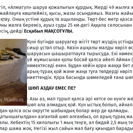
гіп, «Алмагүл» шаруа қожалығын құрдық. Жерді 49 жылға 
й жайлауға көшпейміз, қысы, жазы осындамыз. Жазғы жай
тау. Оның үстіне құдық та ащыланды. Төрт‑бес метр қазс
Оны малға береміз, ауыз суды 25 км‑дегі Аққала селосынан
сің,‑дейді
Есқабыл МАҚСОТҰЛЫ.
Күні бүгінде шаруагер жігіт төрт жүздің үстінд
сиыр ұстап отыр. Көзін ашқалы малды көріп ө
шаруасын шашыратпауға тырысуда. Екі көмек
үй жұмысынан қолы босай қалса әйелі Айман
көмектеседі екен. Бұдан кейін қора жаққа бет 
арық‑тұрақ қой және жаңа туға төлдерді көріп
ниеттендік. Қора басында шөмеледей ғана шөп
ШӨП АЗДАУ ЕМЕС ПЕ?
‑ Азы аз, мал тұрып қалса әрі кетсе он күнге ж
шөп ала алмадық қой. Күн ыстық болып, айна
 одан қалса осы округте шабындық болар жер де қалмады.
Қатыншағылдан» азғантай шөп алғанбыз, ол арық‑тұрақ м
ы. Кебектің 15 килолығы 1 мың теңге, ал бидай 2,5 мың те
 алар шама жоқ. Негізі жыл сайын мал бағу қиындап барады