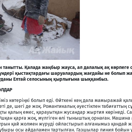
н танытты. Қалада жаңбыр жауса, ал далалық ақ көрпеге
үндері қыстақтардағы шаруалардың жағдайы не болып ж
даны Елтай селосының қырлығына шыққанбыз.
ОЛДАР
іміз көтеріңкі болып еді. Өйткені кең дала мамыражай қал
еті де, шегі де жоқ. Романтикалық әуестікпен табиғаттың 
ты қалың емес, қарауытқан жусандар жыртия көрінеді. Са
 Ұшқан қарға жоқ, мүлгіген өлі тыныштық орнаған. Машин
бұрын қай жолмен жүруді ойластырып алғанымыз қандай ж
 құбыры осы айдаламен тартылған. Газшылар линия бойын 