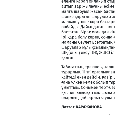
әлемге қарап ойланып отыр
айтып зар жылағаны есіме 
малға шабуыл жасай баста
шөпке қараған шаруалар 
мәлімдеуінше қора бастары
оңбайды. Дайындаған шөпті
бастаған. Бірақ оған да ек
ірі қара болу керек, сонда
маманы Сәулет Есетовтың 
шаруалар құлықсыздық таны
ШҚ (оның екеуі ӨК, ЖШС) іл
қалған.
Табиғаттың ерекше қаталд
тұрарлық. Тіпті орталықпе
қайтеді екен дейсің. Қазір
ғана үлкен көмек болып тұ
ұмыттым. Сонымен төрт‑бес
қыспен алысқан малшылар 
олардың қайсарлығы ұшан‑т
Ләззат ҚАРАЖАНОВА