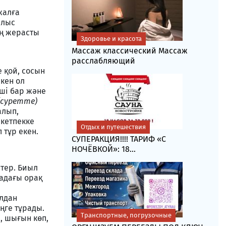
жалға
ылыс
аң жерасты
Здоровье и красота
Массаж классический Массаж
расслабляющий
е қой, сосын
скен ол
ші бар және
(суретте)
алып,
 кетпекке
Отдых и путешествия
 тұр екен.
СУПЕРАКЦИЯ!!!! ТАРИФ «C
НОЧЁВКОЙ»: 18...
етер. Биыл
ладағы орақ
алдан
ңге тұрады.
Транспортные, погрузочные
, шығын көп,