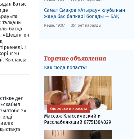
сыдан Батыс
​Самат Смақов «Атырау» клубының
з де
жаңа бас бапкері болады — БАҚ
арауыта
с‑талқаны
Кеше, 19:07
351 рет қаралды
олы басқа
і. «Шешінген
қ
іркенеді. 1
көрінген
Горячие объявления
і. Қыстаққа
Как сюда попасть?
стікке дәл
 Есқабыл
Здоровье и красота
ызылтөбе‑3»
Массаж Классический и
нгелді
Расслабляющий 87751384029
ниелік
 қыстақта