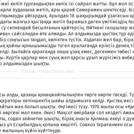
і‑жиі келіп тұрғандықтан көлік ізі сайрап жатты. Бұл жол о
ала ауданына жетіп, ары қарай Самарамен шектеседі. Бі
тқымауды ұйғардық. Ауылдан 18 шақырымдай ұзағасын қ
ндағы жалғыз қыстаққа жетіп барамыз деген үмітіміздің та
з су сепкендей басылғанын қайтерсің. Өйткені газшылар ж
ва» сай­саладан өте алмады. Ал алдымызда қыстақ тұр ед
із соңғысын таңдап, көліктен түстік. Аздаған жел бар, біра
қ қойны‑қонышымызды түгел аралағанда еріксіз денең тіт
елді. Былайға қарағанда онша ұзақ емес, дегенмен төбесі 
ы. Күртік қарлар мен суық жел қарсы ұрып жүрісіміз өнбед
ер алдымыздан шықты.
ы алды, қазақы қонақжайлылықпен төрге көрпе төседі. Тү
 қараторы келіншектің шайы алдымызға келді. Қыстақ иесі
йтын жан болып шықты. Әңгімесі түзу. 1970 жылы осы «Қ
 көргені мал екен. Әкесі Мақсот өмірбақи сол кездегі Ама
ты, содан зейнетке шықты, бірақ анасы Қалмаш екеуі о дү
ғыз ұл Есқабылдың қолына көшіпті. Совхоз тарағанмен осы
 малының күйін күйттеуде.