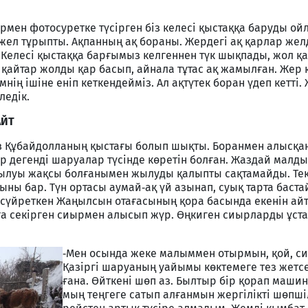
ермен фотосуретке түсірген біз келесі қыстаққа баруды ой
 жел тұрыпты. Ақпанның ақ бораны. Жердегі ақ қарлар жел
ті. Келесі қыстаққа барғымыз келгеннен түк шықпады, жол қ
рі қайтар жолды қар басып, айнала тұтас ақ жамылған. Жер 
мнің ішіне еніп кеткендейміз. Ал ақтүтек боран үдеп кетті.
ледік.
АЙТ
в Құбайдолланың қыстағы болып шықты. Боранмен алысқа
ір дегенді шаруалар түсінде көретін болған. Жаздай малды
ылуы жақсы болғанымен жылуды қалыпты сақтамайды. Тек 
ыны бар. Түн ортасы аумай‑ақ үй азынап, суық тарта баста
 сүйреткен Жаңылсын отағасының қора басында екенін айт
ға секірген сиырмен алысып жүр. Өңкиген сиырларды ұстап
‑Мен осында жеке малыммен отырмын, қой, си
Қазіргі шаруаның уайымы көктемеге тез жетс
ғана. Өйткені шөп аз. Былтыр бір қорап машин
мың теңгеге сатып алғанмын жергілікті шөпші