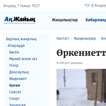
В Атырау
Атырау, 7 тамыз
10
27
Жаңалықтар
Хабарлан
Негізгі
Жаңалықтар
Ат
Барлық жаңалық
Атырауда
Өркениетт
Билік
Мұнай және газ
8 468 рет қаралды
Пікір
Денсаулық
Мәдениет
Қоғам
Саясат
Спорт
Экология