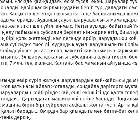
мын. Елсізде қай‑қайдағы еске түседі екен. Шаруалар түз
оралды. Қазір қасқырдың құдайы беріп тұр, даладағы еме
ған. Қасқырға деген қорқынышты жеңе бастағанымда шөм
жадыма оралды. Аудандық ауыл шаруашылығы мамандар
на жеткілікті шөп үйілген‑мыс. Негізі ауылды байытпай Ү
ң елу пайызына субсидия берілетінін жария етіп, биыл қ
інің бірі қолы жетпейді, кем дегенде әрбір шаруада 500 қой
 ғана субсидия тиесілі. Аудандық ауыл шаруашылығы бөлім
мәлімдеуінше құжат жинап, қажетті қайтарымсыз қаржыны
тыпты. 34 шаруа қожалығы субсидияға алуға тиесілі бола
ігіп, 7 млн. теңге алған. Қалғаны бас маманың айтуынша «
ығында өмір сүріп жатқан шаруалардың қай‑қайсысы да м
н жол қатынасы айлап жоғалады, сондайда дәрігерге мұқт
 шаруалардың кейбірінде жай, енді екіншісінде қалта тел
рғандай... Дарылдаған машина үні естіле бастады. Тоңған
 машина бірін‑бірі сүйрелеп асфальт жолға түсті. Артта қ
қалып барады... Өмірдің бар қиындығымен бетпе‑бет келі
еңіз дерсің.