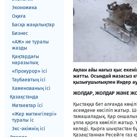
Экономика
Оқиға
Басқа жаңалықтар
Бизнес
«АЖ» не туралы
жазды
Қаңтардағы
наразылық
Ақпан айы нағыз қыс екені
«Прокурор» ісі
жатты. Осындай мазасыз к
Таубаевтың ісі
қызығушылықпен Индер ау
Хаменованың ісі
ЖОЛДАР, ЖОЛДАР ЖӘНЕ Ж
Қазақстанда
Қыстаққа бет алғанда көңіл
Матаевтар ici
әсемдене көсіліп жатыр. Ш
«Жер митингілері»
тамашаладық. Қар оншалық
туралы іс
ұлпа қарға көміліп жатыр.
Экс-әкiмнiң iсi
келеді. Қырға шықпастан 
Қазақстаннан Ресейге газ