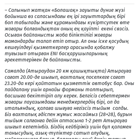
– Салынып жатқан «Болашақ» зауыты дүние жүзі
бойынша өз саласындағы ең ірі зауыттардың бірі
боп табылады және құрамындағы күкіртсутек өте
жоғары болғандықтан оның ең қауіпті екені сөзсіз.
Осыған байланысты жоба біліктілігі жоғары
мамандарды талап етіп отыр. Ал оны іске қосудың
кешеуілдеуі қызметкерлер арасында қобалжу
туғызып отырған ENI басқарушыларының
әрекеттерімен де байланысты.
Самалда (Атыраудан 20 км қашықтықта) Атырауға
сағат 20.00-де шығып, вахталық поселкеге сағат
23.20-да кері қайтатын қызметтік автобус бар. Оны
пайдалану үшін арнайы форманы толтырып,
басшыға бекіттіріп алу керек. Белгісіз себептермен
жоғары лауазымдағы менеджерлердің бірі, ол да
итальяндық, қалаға шығуға негізсіз тыйым салды.
Біз вахталық әдіспен жұмыс жасаймыз (28+28), бұрын
тыйым салғанға дейін аптасына 1-2 рет Атырауға
шығып келетінбіз. Біздің кейбіріміз үшін бұл қаламен
танысудың, азық-түліктер сатып алудың,