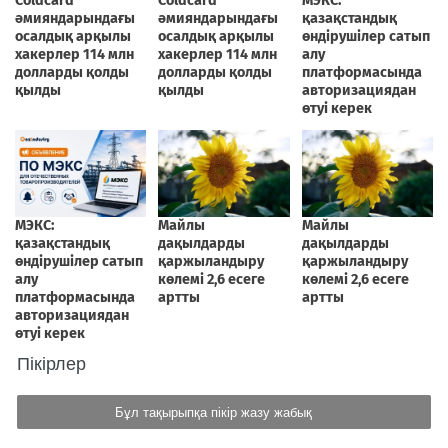
Пікірлер
Бұл тақырыпқа пікір жазу жабық