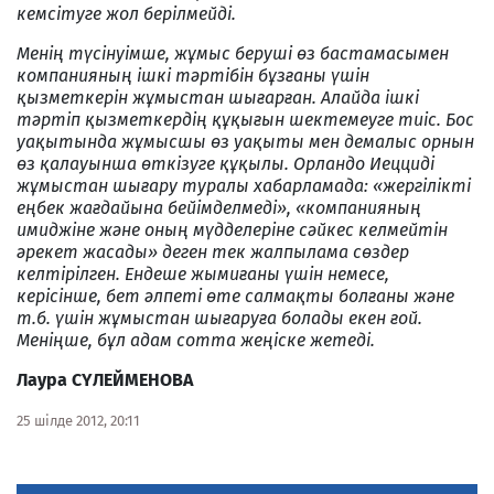
кемсітуге жол берілмейді.
Менің түсінуімше, жұмыс беруші өз бастамасымен
компанияның ішкі тәртібін бұзғаны үшін
қызметкерін жұмыстан шығарған. Алайда ішкі
тәртіп қызметкердің құқығын шектемеуге тиіс. Бос
уақытында жұмысшы өз уақыты мен демалыс орнын
өз қалауынша өткізуге құқылы. Орландо Иецциді
жұмыстан шығару туралы хабарламада: «жергілікті
еңбек жағдайына бейімделмеді», «компанияның
имиджіне және оның мүдделеріне сәйкес келмейтін
әрекет жасады» деген тек жалпылама сөздер
келтірілген. Ендеше жымиғаны үшін немесе,
керісінше, бет әлпеті өте салмақты болғаны және
т.б. үшін жұмыстан шығаруға болады екен ғой.
Меніңше, бұл адам сотта жеңіске жетеді.
Лаура СҮЛЕЙМЕНОВА
25 шілде 2012, 20:11