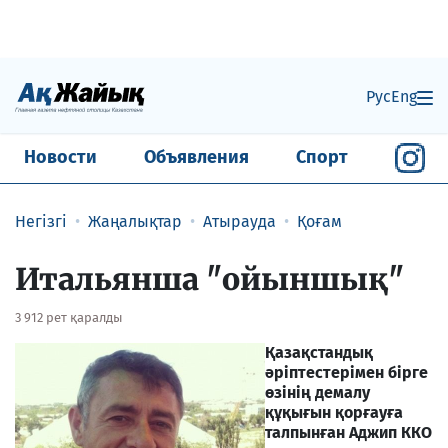
Рус
Eng
Новости
Объявления
Спорт
Негізгі
Жаңалықтар
Атырауда
Қоғам
Итальянша "ойыншық"
3 912 рет қаралды
Қазақстандық
әріптестерімен бірге
өзінің демалу
құқығын қорғауға
талпынған Аджип ККО