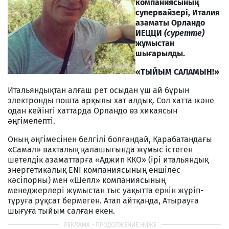
компаниясының
супервайзері, Италия
азаматы Орландо
ИЕЦЦИ
(суретте)
жұмыстан
шығарылды.
«ТЫЙЫМ САЛАМЫН!»
Итальяндықтан алғаш рет осыдан үш ай бұрын
электронды пошта арқылы хат алдық. Сол хатта және
одан кейінгі хаттарда Орландо өз хикаясын
әңгімелепті.
Оның әңгімесінен белгілі болғандай, Қарабатандағы
«Самал» вахталық қалашығында жұмыс істеген
шетелдік азаматтарға «Аджип ККО» (ірі итальяндық
энергетикалық ENI компаниясының еншілес
кәсіпорны) мен «Шелл» компаниясының
менеджерлері жұмыстан тыс уақытта еркін жүріп-
тұруға рұқсат бермеген. Атап айтқанда, Атырауға
шығуға тыйым салған екен.