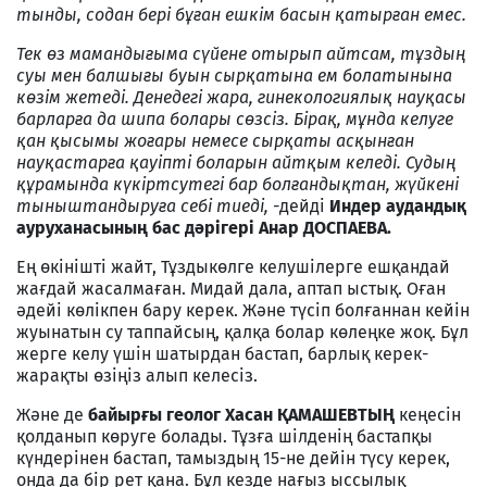
тынды, содан бері бұған ешкім басын қатырған емес.
Тек өз мамандығыма сүйене отырып айтсам, тұздың
суы мен балшығы буын сырқатына ем болатынына
көзім жетеді. Денедегі жара, гинекологиялық науқасы
барларға да шипа болары сөзсіз. Бірақ, мұнда келуге
қан қысымы жоғары немесе сырқаты асқынған
науқастарға қауіпті боларын айтқым келеді. Судың
құрамында күкіртсутегі бар болғандықтан, жүйкені
тыныштандыруға себі тиеді, -
дейді
Индер аудандық
ауруханасының бас дәрігері Анар ДОСПАЕВА.
Ең өкінішті жайт, Тұздыкөлге келушілерге ешқандай
жағдай жасалмаған. Мидай дала, аптап ыстық. Оған
әдейі көлікпен бару керек. Және түсіп болғаннан кейін
жуынатын су таппайсың, қалқа болар көлеңке жоқ. Бұл
жерге келу үшін шатырдан бастап, барлық керек-
жарақты өзіңіз алып келесіз.
Және де
байырғы геолог Хасан ҚАМАШЕВТЫҢ
кеңесін
қолданып көруге болады. Тұзға шілденің бастапқы
күндерінен бастап, тамыздың 15-не дейін түсу керек,
онда да бір рет қана. Бұл кезде нағыз ыссылық