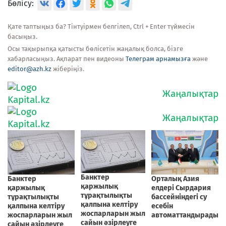
Бөлісу:
Қате таптыңыз ба? Тінтуірмен белгілеп, Ctrl + Enter түймесін
басыңыз.
Осы тақырыпқа қатысты бөлісетін жаңалық болса, бізге
хабарласыңыз. Ақпарат пен видеоны
Телеграм арнамызға
және
editor@azh.kz
жіберіңіз.