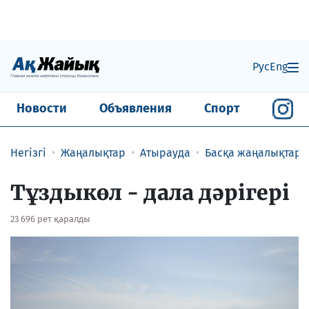
Рус
Eng
Новости
Объявления
Спорт
Негізгі
Жаңалықтар
Атырауда
Басқа жаңалықтар
Тұздыкөл - дала дәрігері
23 696 рет қаралды