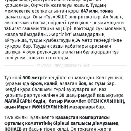
қоршалған, Оңтүстік жағалауы жазық. Тұздың
мемлекетке есепке алынған қоры
647
млн
.
тонна
шамасында. Оны «Тұз» ЖШС өндіріп жатыр. Ал біздің
айтпағымыз басқа, өңірдегі тұйықкөл - осыаймақтағы
табиғат ғажайыптарының бірі. Көктемде суы молайып,
жазда тайыздайды. Жергілікті мамандардың
айтуынша, тұзды күмбезтаудың
34
метр тереңдігінде
су қоры бар. Таудың сазды қабаттары арасынан
шыққан «күркіреуік» деп аталатын бұлақтардан тұз
көлі үнемі толығып отырады.
Тұз көлі
500 метр
тереңдікте орналасқан. Көл суының
құрамында
бром, калий
, аздаған
йод, ас тұзы
бар.
Көлдің қара балшығы түрлі ауруларға ем. Көз
қарықтырар тұз көлінен
30
шақырымдай қашықтықта
МАЛАЙСАРЫ бидің, батыр Махамбет ӨТЕМІСҰЛЫНЫҢ,
ақын Мұрат МӨҢКЕҰЛЫНЫҢ мазарлары
бар.
1978 жылы Тұздыкөлге
Қазақстан Компартиясы
Орталық комитетінің бірінші хатшысы Дінмұхамед
ҚОНАЕВ
ат басын тіреп келді. Ол тоқтаған жерге