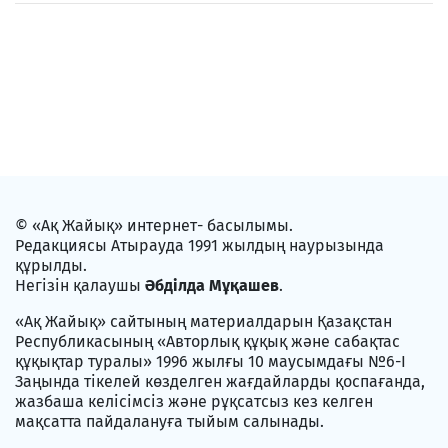
© «Ақ Жайық» интернет- басылымы.
Редакциясы Атырауда 1991 жылдың наурызында
құрылды.
Негізін қалаушы
Әбділда Мұқашев
.
«Ақ Жайық» сайтының материалдарын Қазақстан
Республикасының «Авторлық құқық және сабақтас
құқықтар туралы» 1996 жылғы 10 маусымдағы №6-I
Заңында тікелей көзделген жағдайларды қоспағанда,
жазбаша келісімсіз және рұқсатсыз кез келген
мақсатта пайдалануға тыйым салынады.