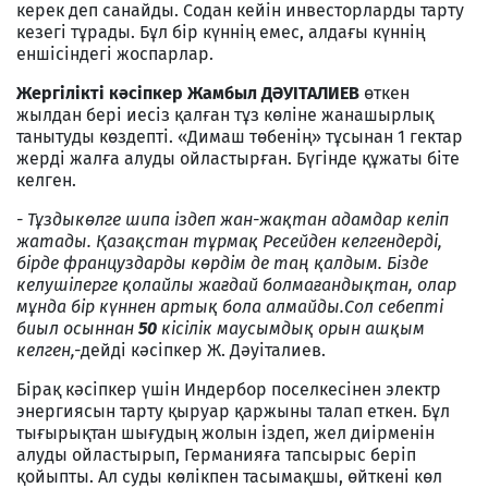
керек деп санайды. Содан кейін инвесторларды тарту
кезегі тұрады. Бұл бір күннің емес, алдағы күннің
еншісіндегі жоспарлар.
Жергілікті кәсіпкер Жамбыл ДӘУІТАЛИЕВ
өткен
жылдан бері иесіз қалған тұз көліне жанашырлық
танытуды көздепті. «Димаш төбенің» тұсынан 1 гектар
жерді жалға алуды ойластырған. Бүгінде құжаты біте
келген.
- Тұздыкөлге шипа іздеп жан-жақтан адамдар келіп
жатады. Қазақстан тұрмақ Ресейден келгендерді,
бірде француздарды көрдім де таң қалдым. Бізде
келушілерге қолайлы жағдай болмағандықтан, олар
мұнда бір күннен артық бола алмайды.Сол себепті
биыл осыннан
50
кісілік маусымдық орын ашқым
келген,-
дейді кәсіпкер Ж. Дәуіталиев.
Бірақ кәсіпкер үшін Индербор поселкесінен электр
энергиясын тарту қыруар қаржыны талап еткен. Бұл
тығырықтан шығудың жолын іздеп, жел диірменін
алуды ойластырып, Германияға тапсырыс беріп
қойыпты. Ал суды көлікпен тасымақшы, өйткені көл