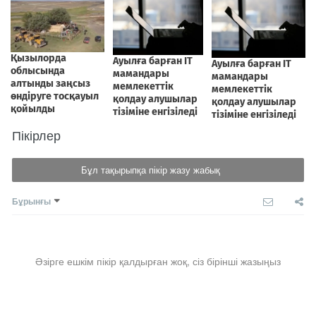
Пікірлер
Бұл тақырыпқа пікір жазу жабық
Бұрынғы
Әзірге ешкім пікір қалдырған жоқ, сіз бірінші жазыңыз