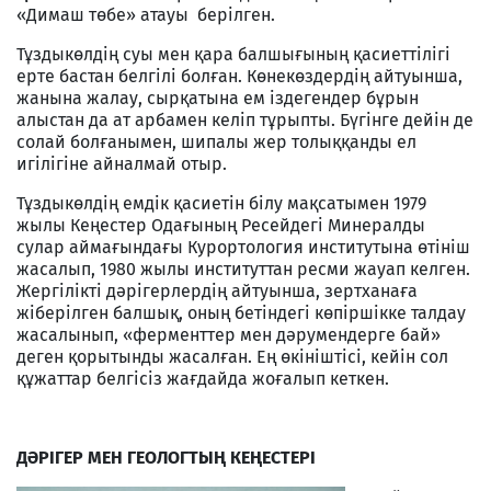
«Димаш төбе» атауы берілген.
Тұздыкөлдің суы мен қара балшығының қасиеттілігі
ерте бастан белгілі болған. Көнекөздердің айтуынша,
жанына жалау, сырқатына ем іздегендер бұрын
алыстан да ат арбамен келіп тұрыпты. Бүгінге дейін де
солай болғанымен, шипалы жер толыққанды ел
игілігіне айналмай отыр.
Тұздыкөлдің емдік қасиетін білу мақсатымен 1979
жылы Кеңестер Одағының Ресейдегі Минералды
сулар аймағындағы Курортология институтына өтініш
жасалып, 1980 жылы институттан ресми жауап келген.
Жергілікті дәрігерлердің айтуынша, зертханаға
жіберілген балшық, оның бетіндегі көпіршікке талдау
жасалынып, «ферменттер мен дәрумендерге бай»
деген қорытынды жасалған. Ең өкініштісі, кейін сол
құжаттар белгісіз жағдайда жоғалып кеткен.
ДӘРІГЕР МЕН ГЕОЛОГТЫҢ КЕҢЕСТЕРІ