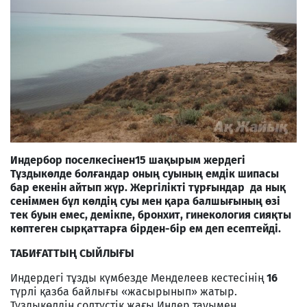
Индербор
поселкесінен
15
шақырым
жердегі
Тұздыкөлде
болғандар
оның
суының
емдік
шипасы
бар
екенін
айтып
жүр
.
Жергілікті
тұрғындар
да
нық
сеніммен
бұл
көлдің
суы
мен
қара
балшығының
өзі
тек
буын
емес
,
демікпе
,
бронхит
,
гинекология
сияқты
көптеген
сырқаттарға
бірден
-
бір
ем
деп
есептейді
.
ТАБИҒАТТЫҢ СЫЙЛЫҒЫ
Индердегі тұзды күмбезде Менделеев кестесінің
16
түрлі қазба байлығы «жасырынып» жатыр.
Тұздыкөлдің солтүстік жағы Индер тауымен