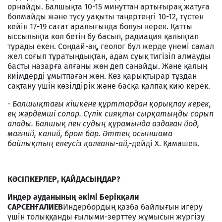
орнайды. Балшықта 10-15 минуттан артығырақ жатуға
болмайды және түсу уақыты таңертеңгі 10-12, түстен
кейін 17-19 сағат аралығында болуы керек. Қатты
ыссылықта көл бетін бу басып, радиация қалықтап
тұрады екен. Сондай-ақ, геолог бұл жерде үнемі самал
жел соғып тұратындықтан, адам суық тигізіп алмауды
басты назарға алғаны жөн деп санайды. Және қалың
киімдерді ұмытпаған жөн. Көз қарықтырар тұздан
сақтану үшін көзілдірік және басқа қалпақ кию керек.
- Балшықтағы кішкене құрттардан қорықпау керек,
ең жәрдемші солар. Сүлік сияқты сырқатыңды сорып
алады. Балшық пен судың құрамында аздаған йод,
магний, калий, бром бар. Әттең осыншама
байлықтың елеусіз қалғаны-ай,-
дейді Х. Қамашев.
КӘСІПКЕРЛЕР, ҚАЙДАСЫҢДАР?
Индер ауданының әкімі Берікқали
САРСЕНҒАЛИЕВ
Индербордың қазба байлығын игеру
үшін толыққанды ғылыми-зерттеу жұмысын жүргізу