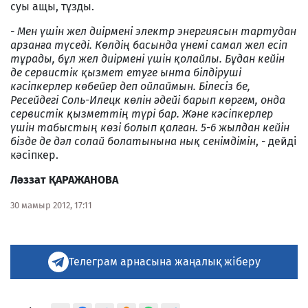
суы ащы, тұзды.
- Мен үшін жел диірмені электр энергиясын тартудан
арзанға түседі. Көлдің басында үнемі самал жел есіп
тұрады, бұл жел диірмені үшін қолайлы. Бұдан кейін
де сервистік қызмет етуге ынта білдіруші
кәсіпкерлер көбейер деп ойлаймын. Білесіз бе,
Ресейдегі Соль-Илецк көлін әдейі барып көргем, онда
сервистік қызметтің түрі бар. Және кәсіпкерлер
үшін табыстың көзі болып қалған. 5-6 жылдан кейін
бізде де дәл солай болатынына нық сенімдімін
, - дейді
кәсіпкер.
Ләззат ҚАРАЖАНОВА
30 мамыр 2012, 17:11
Телеграм арнасына жаңалық жіберу