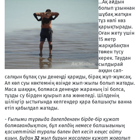
…Ақ айдын
болып ұзыннан
шұбақ жатқан
тұз көлі көз
қарықтырады.
Оған жету үшін
15 метр
жарқабақтан
төмен түсу
керек. Таудан
сылдырай
аққан сап-
салқын бұлақ суы денеңді қариды, бірақ жұп-жұмсақ.
Ал көл суы көктемнің өзінде жып-жылы болып жатады.
Маса шаққан, болмаса денеңде жараның ізі болса,
тұзды су бірден қуырып ала жөнеледі. Шілденің
шіліңгір ыстығында келгендер қара балшықты ванна
етіп қабылдап жатады.
- Ғылыми тұрғыда дәлелденген бірде-бір құжат
болмағандықтан, бұл көлдің немесе балшығының
қасиеттілігі туралы бәлен деп кесіп кеңес айту
қиын. Бұдан
32
жыл бұрын жасалған құжат жоғалып