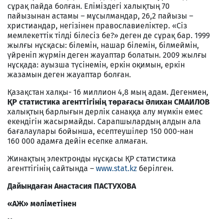
сұрақ пайда болған. Еліміздегі халықтың 70
пайызынан астамы – мұсылмандар, 26,2 пайызы –
христиандар, негізінен православиеліктер. «Сіз
мемлекеттік тілді білесіз бе?» деген де сұрақ бар. 1999
жылғы нұсқасы: білемін, нашар білемін, білмеймін,
үйреніп жүрмін деген жауаптар болатын. 2009 жылғы
нұсқада: ауызша түсінемін, еркін оқимын, еркін
жазамын деген жауаптар болған.
Қазақстан халқы- 16 миллион 4,8 мың адам. Дегенмен,
ҚР статистика агенттігінің төрағасы Әлихан СМАИЛОВ
халықтың барлығын дерлік санаққа алу мүмкін емес
екендігін жасырмайды. Сарапшылардың алдын ала
бағалаулары бойынша, есептеушілер 150 000-нан
160 000 адамға дейін есепке алмаған.
Жинақтың электронды нұсқасы ҚР статистика
агенттігінің сайтында –
www.stat.kz
берілген.
Дайындаған Анастасия ПАСТУХОВА
«АЖ» мәліметінен