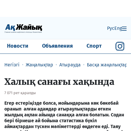
Рус
Eng
Новости
Объявления
Спорт
Негізгі
Жаңалықтар
Атырауда
Басқа жаңалықтар
Халық санағы хақында
7 071 рет қаралды
Егер естеріңізде болса, мойындарына көк бөкебай
оранып алған адамдар атыраулықтарды өткен
жылдың ақпан айында санаққа алған болатын. Содан
бері бірнеше ай бойына статистика бүкіл
аймақтардан түскен мәліметтерді өңдеген еді. Таяу