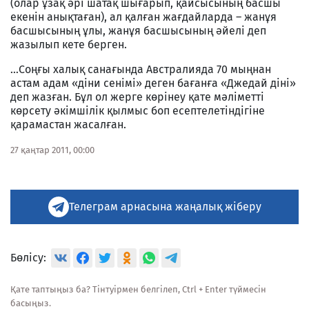
(олар ұзақ әрі шатақ шығарып, қайсысының басшы
екенін анықтаған), ал қалған жағдайларда – жанұя
басшысының ұлы, жанұя басшысының әйелі деп
жазылып кете берген.
…Соңғы халық санағында Австралияда 70 мыңнан
астам адам «діни сенімі» деген бағанға «Джедай діні»
деп жазған. Бұл ол жерге көрінеу қате мәліметті
көрсету әкімшілік қылмыс боп есептелетіндігіне
қарамастан жасалған.
27 қаңтар 2011, 00:00
Телеграм арнасына жаңалық жіберу
Бөлісу:
Қате таптыңыз ба? Тінтуірмен белгілеп, Ctrl + Enter түймесін
басыңыз.