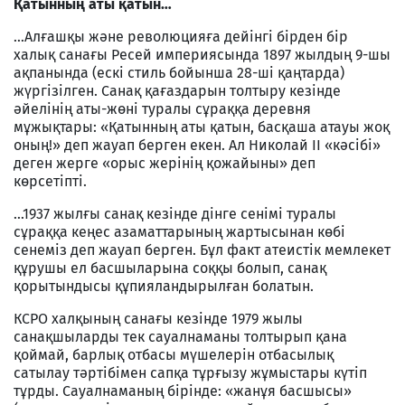
Қатынның аты қатын…
…Алғашқы және революцияға дейінгі бірден бір
халық санағы Ресей империясында 1897 жылдың 9-шы
ақпанында (ескі стиль бойынша 28-ші қаңтарда)
жүргізілген. Санақ қағаздарын толтыру кезінде
әйелінің аты-жөні туралы сұраққа деревня
мұжықтары: «Қатынның аты қатын, басқаша атауы жоқ
оның!» деп жауап берген екен. Ал Николай ІІ «кәсібі»
деген жерге «орыс жерінің қожайыны» деп
көрсетіпті.
…1937 жылғы санақ кезінде дінге сенімі туралы
сұраққа кеңес азаматтарының жартысынан көбі
сенеміз деп жауап берген. Бұл факт атеистік мемлекет
құрушы ел басшыларына соққы болып, санақ
қорытындысы құпияландырылған болатын.
КСРО халқының санағы кезінде 1979 жылы
санақшыларды тек сауалнаманы толтырып қана
қоймай, барлық отбасы мүшелерін отбасылық
сатылау тәртібімен сапқа тұрғызу жұмыстары күтіп
тұрды. Сауалнаманың бірінде: «жанұя басшысы»