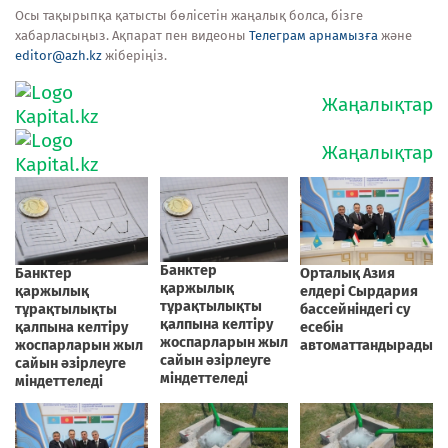
Осы тақырыпқа қатысты бөлісетін жаңалық болса, бізге
хабарласыңыз. Ақпарат пен видеоны
Телеграм арнамызға
және
editor@azh.kz
жіберіңіз.