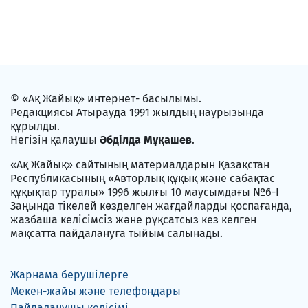
© «Ақ Жайық» интернет- басылымы.
Редакциясы Атырауда 1991 жылдың наурызында
құрылды.
Негізін қалаушы
Әбділда Мұқашев
.
«Ақ Жайық» сайтының материалдарын Қазақстан
Республикасының «Авторлық құқық және сабақтас
құқықтар туралы» 1996 жылғы 10 маусымдағы №6-I
Заңында тікелей көзделген жағдайларды қоспағанда,
жазбаша келісімсіз және рұқсатсыз кез келген
мақсатта пайдалануға тыйым салынады.
Жарнама берушілерге
Мекен-жайы және телефондары
Пайдаланушы келісімі