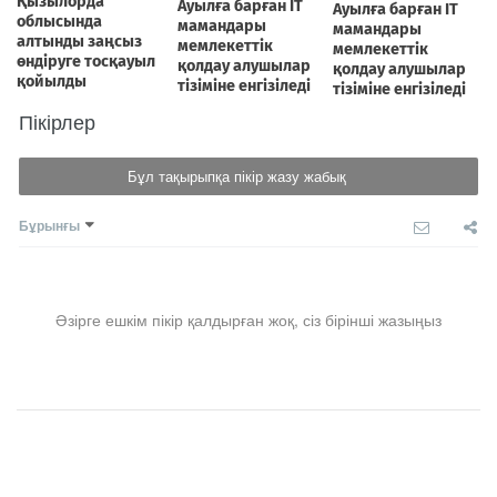
Пікірлер
Бұл тақырыпқа пікір жазу жабық
Бұрынғы
Әзірге ешкім пікір қалдырған жоқ, сіз бірінші жазыңыз