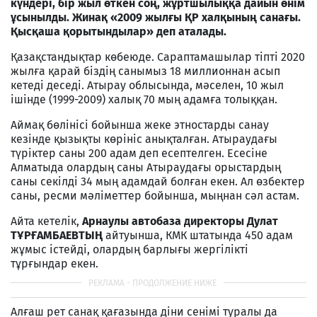
күндері, бір жыл өткен соң, жұртшылыққа дайын өнім
ұсынылды. Жинақ «2009 жылғы ҚР халқының санағы.
Қысқаша қорытындылар» деп аталады.
Қазақстандықтар көбеюде. Сараптамашылар тіпті 2020
жылға қарай біздің санымыз 18 миллионнан асып
кетеді деседі. Атырау облысында, мәселен, 10 жыл
ішінде (1999-2009) халық 70 мың адамға толыққан.
Аймақ бөлінісі бойынша жеке этностарды санау
кезінде қызықты көрініс анықталған. Атыраудағы
түріктер саны 200 адам деп есептелген. Есесіне
Алматыда олардың саны Атыраудағы орыстардың
саны секілді 34 мың адамдай болған екен. Ал өзбектер
саны, ресми мәліметтер бойынша, мыңнан сәл астам.
Айта кетелік,
Арнаулы автобаза директоры Дулат
ТҰРҒАМБАЕВТЫҢ
айтуынша, КМК штатында 450 адам
жұмыс істейді, олардың барлығы жергілікті
тұрғындар екен.
Алғаш рет санақ қағазында діни сенімі туралы да