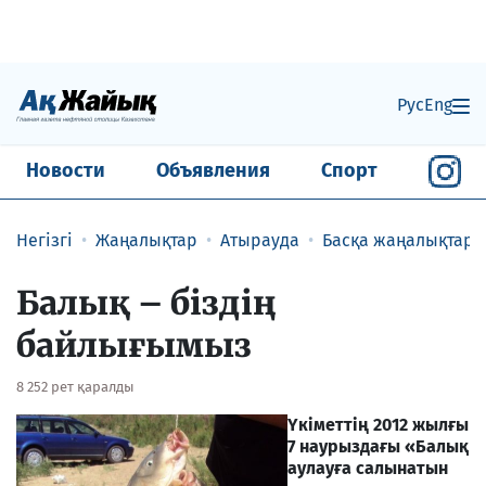
Рус
Eng
Новости
Объявления
Спорт
Негізгі
Жаңалықтар
Атырауда
Басқа жаңалықтар
Балық – біздің
байлығымыз
8 252 рет қаралды
Үкіметтің 2012 жылғы
7 наурыздағы «Балық
аулауға салынатын