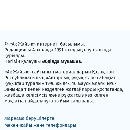
© «Ақ Жайық» интернет- басылымы.
Редакциясы Атырауда 1991 жылдың наурызында
құрылды.
Негізін қалаушы
Әбділда Мұқашев
.
«Ақ Жайық» сайтының материалдарын Қазақстан
Республикасының «Авторлық құқық және сабақтас
құқықтар туралы» 1996 жылғы 10 маусымдағы №6-I
Заңында тікелей көзделген жағдайларды қоспағанда,
жазбаша келісімсіз және рұқсатсыз кез келген
мақсатта пайдалануға тыйым салынады.
Жарнама берушілерге
Мекен-жайы және телефондары