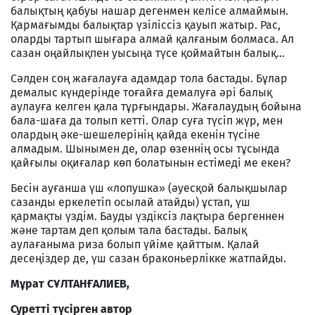
балықтың қабуы нашар дегенмен келісе алмаймын.
Қармағымды балықтар үзіліссіз қауып жатыр. Рас,
оларды тартып шығара алмай қалғаным болмаса. Ал
сазан оңайлықпен уысыңа түсе қоймайтын балық...
Сәлден соң жағалауға адамдар тола бастады. Бұлар
демалыс күндерінде тоғайға демалуға әрі балық
аулауға келген қала тұрғындары. Жағалаудың бойына
бала-шаға да толып кетті. Олар суға түсіп жүр, мен
олардың әке-шешелерінің қайда екенін түсіне
алмадым. Шынымен де, олар өзеннің осы тұсында
қайғылы оқиғалар көп болатынын естімеді ме екен?
Бесін ауғанша үш «лопушка» (әуесқой балықшылар
сазанды еркелетіп осылай атайды) ұстап, үш
қармақты үздім. Бауды үздіксіз лақтыра бергеннен
және тартам деп қолым тала бастады. Балық
аулағаныма риза болып үйіме қайттым. Қалай
десеңіздер де, үш сазан браконьерлікке жатпайды.
Мұрат СҰЛТАНҒАЛИЕВ,
Суретті түсірген автор