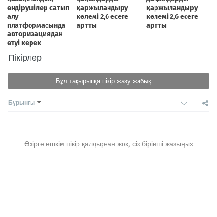
Пікірлер
Бұл тақырыпқа пікір жазу жабық
Бұрынғы
Әзірге ешкім пікір қалдырған жоқ, сіз бірінші жазыңыз