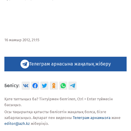
16 мамыр 2012, 21:15
Телеграм арнасына жаңалық жіберу
Бөлісу:
Қате таптыңыз ба? Тінтуірмен белгілеп, Ctrl + Enter түймесін
басыңыз.
Осы тақырыпқа қатысты бөлісетін жаңалық болса, бізге
хабарласыңыз. Ақпарат пен видеоны
Телеграм арнамызға
және
editor@azh.kz
жіберіңіз.