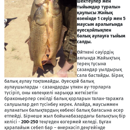
шектеулер мен
тыйымдар туралы»
қаулысы Жайық
өзенінде 1 сәуір мен 5
маусым аралығында
әуесқойлықпен
балық аулауға тыйым
салды.
Өйткені сәуірдің
аяғында Жайықтың
терең тұсына
сазандар уылдырық
сала бастайды. Бірақ
балық аулау тоқтамайды. Әуесқой балық
аулаушыларды - сазандарды үлкен ау-торларға
түсіріп, оны көлеңкелі нарыққа жеткізетін
браконьерлер секілді балық қорларын талан-таражға
салушылар деп түсінбеу керек. Алайда, маусыммен
ауланатын балықтардың көбеюі балық бағасына әсер
етпейді. Бірнеше жыл бойынабазардағы балықтың бір
келісі -
200-250
теңгеден өзгермей келеді. Бұған
қарапайым себеп бар – өнеркәсіп деңгейінде