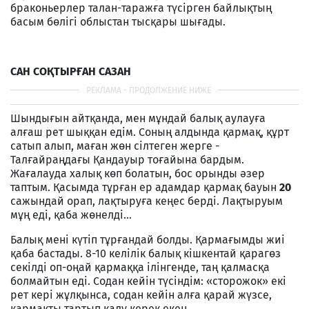
браконьерлер талан-таражға түсірген байлықтың
басым бөлігі облыстан тысқары шығады.
САН СОҚТЫРҒАН САЗАН
Шындығын айтқанда, мен мұндай балық аулауға
алғаш рет шыққан едім. Соның алдында қармақ, құрт
сатып алып, маған жөн сілтеген жерге -
Талғайраңдағы Қандауыр тоғайына бардым.
Жағалауда халық көп болатын, бос орынды әзер
таптым. Қасымда тұрған ер адамдар қармақ бауын
20
сажындай орап, лақтыруға кеңес берді. Лақтыруым
мұң еді, қаба жөнелді...
Балық мені күтіп тұрғандай болды. Қармағымды жиі
қаба бастады. 8-10 келілік балық кішкентай қарагөз
секілді оп-оңай қармаққа ілінгенде, таң қалмасқа
болмайтын еді. Содан кейін түсіндім: «сторожок» екі
рет кері жұлқынса, содан кейін алға қарай жүзсе,
қармақты тартып қалу керек екен.