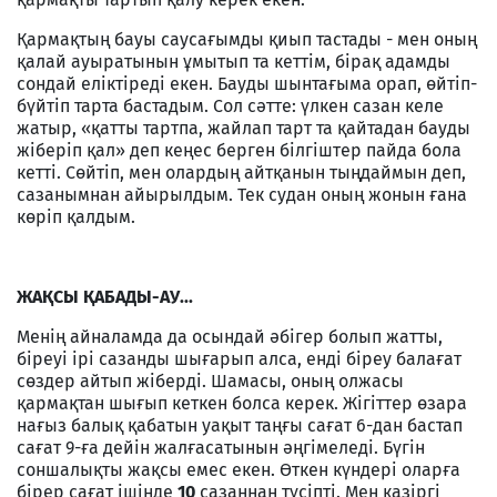
Қармақтың бауы саусағымды қиып тастады - мен оның
қалай ауыратынын ұмытып та кеттім, бірақ адамды
сондай еліктіреді екен. Бауды шынтағыма орап, өйтіп-
бүйтіп тарта бастадым. Сол сәтте: үлкен сазан келе
жатыр, «қатты тартпа, жайлап тарт та қайтадан бауды
жіберіп қал» деп кеңес берген білгіштер пайда бола
кетті. Сөйтіп, мен олардың айтқанын тыңдаймын деп,
сазанымнан айырылдым. Тек судан оның жонын ғана
көріп қалдым.
ЖАҚСЫ ҚАБАДЫ-АУ...
Менің айналамда да осындай әбігер болып жатты,
біреуі ірі сазанды шығарып алса, енді біреу балағат
сөздер айтып жіберді. Шамасы, оның олжасы
қармақтан шығып кеткен болса керек. Жігіттер өзара
нағыз балық қабатын уақыт таңғы сағат 6-дан бастап
сағат 9-ға дейін жалғасатынын әңгімеледі. Бүгін
соншалықты жақсы емес екен. Өткен күндері оларға
бірер сағат ішінде
10
сазаннан түсіпті. Мен қазіргі