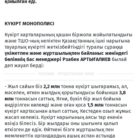
қойылған еді.
КҮКІРТ МОНОПОЛИСІ
Күкірт карталарының қашан біржола жойылатындығы
және ТШО-ның неліктен Қазақстанның ішкі нарығына
тауарлық күкіртті жеткізбейтіндігі туралы сұраққа
үкіметпен және жұртшылықпен байланыс жөніндегі
бөлімнің бас менеджері Рзабек АРТЫҒАЛИЕВ
былай
деп жауап берді:
- Жыл сайын біз
2,2 млн
тонна күкірт шығарамыз, ал,
мәселен, өткен жылдың қорытындысы бойынша
3,8
млн
тоннасын саттық. Яғни, бүкіл бір жыл бойына
өндірілген көлемді және оған қоса
1,5 млн
тоннасын
күкірт картасынан алып саттық. Кестеден озып жұмыс
жасап келеміз. Күкірт нарығының аясы тар екенін
өзіңіз білесіз. Бір жылдары оны шығынға қалып
өткізген де едік. Өйткені бізге жұртшылық пен
мемлекеттік органдардың ашық аспан астында