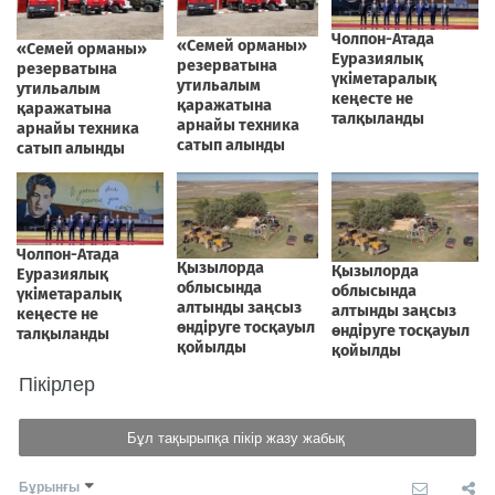
Пікірлер
Бұл тақырыпқа пікір жазу жабық
Бұрынғы