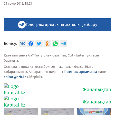
25 сәуір 2012, 18:23
Телеграм арнасына жаңалық жіберу
Бөлісу:
Қате таптыңыз ба? Тінтуірмен белгілеп, Ctrl + Enter түймесін
басыңыз.
Осы тақырыпқа қатысты бөлісетін жаңалық болса, бізге
хабарласыңыз. Ақпарат пен видеоны
Телеграм арнамызға
және
editor@azh.kz
жіберіңіз.