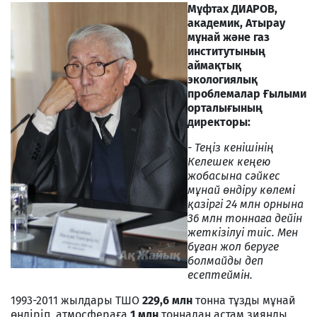
Мұфтах ДИАРОВ,
академик, Атырау
мұнай және газ
институтының
аймақтық
экологиялық
проблемалар Ғылыми
орталығының
директоры:
- Теңіз кенішінің
Келешек кеңею
жобасына сәйкес
мұнай өндіру көлемі
қазіргі 24 млн орнына
36 млн тоннаға дейін
жеткізілуі тиіс. Мен
бұған жол беруге
болмайды деп
есептеймін.
1993-2011 жылдары ТШО
229,6 млн
тонна тұзды мұнай
өндіріп, атмосфераға
1 млн
тоннадан астам зиянды