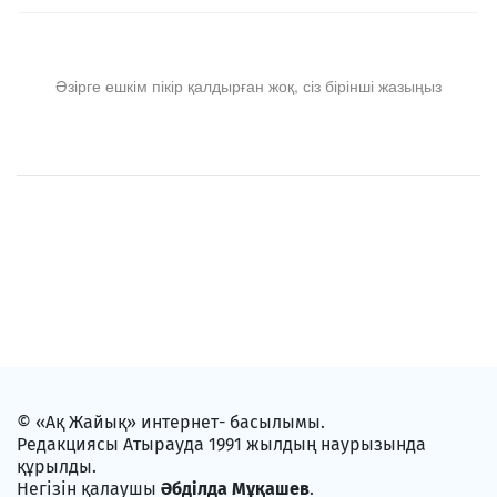
Әзірге ешкім пікір қалдырған жоқ, сіз бірінші жазыңыз
© «Ақ Жайық» интернет- басылымы.
Редакциясы Атырауда 1991 жылдың наурызында
құрылды.
Негізін қалаушы
Әбділда Мұқашев
.