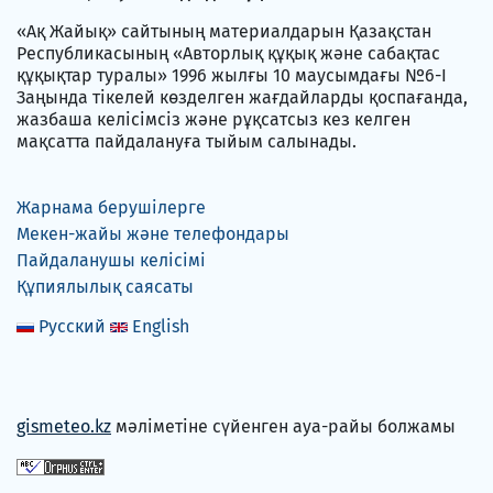
«Ақ Жайық» сайтының материалдарын Қазақстан
Республикасының «Авторлық құқық және сабақтас
құқықтар туралы» 1996 жылғы 10 маусымдағы №6-I
Заңында тікелей көзделген жағдайларды қоспағанда,
жазбаша келісімсіз және рұқсатсыз кез келген
мақсатта пайдалануға тыйым салынады.
Жарнама берушілерге
Мекен-жайы және телефондары
Пайдаланушы келісімі
Құпиялылық саясаты
Русский
English
gismeteo.kz
мәліметіне сүйенген ауа-райы болжамы