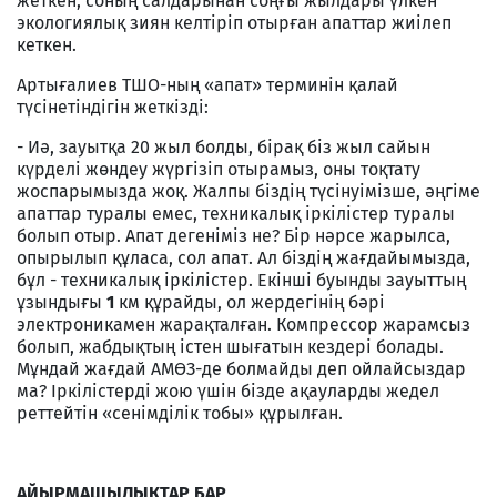
жеткен, соның салдарынан соңғы жылдары үлкен
экологиялық зиян келтіріп отырған апаттар жиілеп
кеткен.
Артығалиев ТШО-ның «апат» терминін қалай
түсінетіндігін жеткізді:
- Иә, зауытқа 20 жыл болды, бірақ біз жыл сайын
күрделі жөндеу жүргізіп отырамыз, оны тоқтату
жоспарымызда жоқ. Жалпы біздің түсінуімізше, әңгіме
апаттар туралы емес, техникалық іркілістер туралы
болып отыр. Апат дегеніміз не? Бір нәрсе жарылса,
опырылып құласа, сол апат. Ал біздің жағдайымызда,
бұл - техникалық іркілістер. Екінші буынды зауыттың
ұзындығы
1
км құрайды, ол жердегінің бәрі
электроникамен жарақталған. Компрессор жарамсыз
болып, жабдықтың істен шығатын кездері болады.
Мұндай жағдай АМӨЗ-де болмайды деп ойлайсыздар
ма? Іркілістерді жою үшін бізде ақауларды жедел
реттейтін «сенімділік тобы» құрылған.
АЙЫРМАШЫЛЫҚТАР БАР