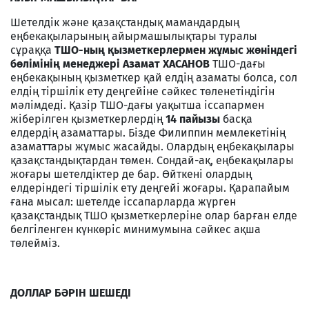
Шетелдік және қазақстандық мамандардың
еңбекақыларының айырмашылықтары туралы
сұраққа
ТШО-ның қызметкерлермен жұмыс жөніндегі
бөлімінің менеджері Азамат ХАСАНОВ
ТШО-дағы
еңбекақының қызметкер қай елдің азаматы болса, сол
елдің тіршілік ету деңгейіне сәйкес төленетіндігін
мәлімдеді. Қазір ТШО-дағы уақытша іссапармен
жіберілген қызметкерлердің
14 пайызы
басқа
елдердің азаматтары. Бізде Филиппин мемлекетінің
азаматтары жұмыс жасайды. Олардың еңбекақылары
қазақстандықтардан төмен. Сондай-ақ, еңбекақылары
жоғары шетелдіктер де бар. Өйткені олардың
елдеріндегі тіршілік ету деңгейі жоғары. Қарапайым
ғана мысал: шетелде іссапарларда жүрген
қазақстандық ТШО қызметкерлеріне олар барған елде
белгіленген күнкөріс минимумына сәйкес ақша
төлейміз.
ДОЛЛАР БӘРІН ШЕШЕДІ