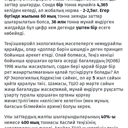
заттар шығарды. Сонда
бір
тонна мұнайға
4,365
келіден келеді, ал жобалық норма -
2-2,5кг. Егер
бүгінде жылына 60 мың
тонна зиянды заттар
шығарылатын болса,
36 млн
тонна мұнай өндірген
жағдайда бұл цифр кем дегенде
үштен бір
есеге
көбейеді.
Теңізшевройл экологиялық мәселелерге немқұрайлы
қарайды, олар «доллар бәрін шешеді» деген принцип
бойынша әрекет етеді. Олай болмаса, Теңіз кеніші
бойынша қоршаған ортаға әсерді бағалаудың (ҚОӘБ)
1998 жылы жасақталып, содан бері қарай бірде бір
рет жаңартылмағанын қалай түсіндіруге болады? Ал
ҚР Экологиялық Кодексіне сәйкес, ол әр
5
жыл сайын
қайта қаралуы тиіс. Шамасы, ТШО әр мәрте сайын
жаңа бағалауды жасақтамай, мұнай өндіруге рұқсатты
ұзарту туралы қоршаған ортаны қорғау
министрлігімен «келісімге келетін» (мен мұның
бағасын білмеймін әрине) болуы керек.
Улы заттардың жалпы шығарындыларының
40%-ы
немесе
400 мың
тоннасы Каспий теңізінің