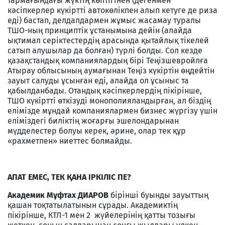
тармағындағы жүктің көптігінен (дегенмен
кәсіпкерлер күкіртті автокөлікпен алып кетуге де риза
еді) бастап, делдалдармен жұмыс жасамау туралы
ТШО-ның принциптік ұстанымына дейін (алайда
ықтимал серіктестердің арасында қытайлық тікелей
сатып алушылар да болған) түрлі болды. Сол кезде
қазақстандық компаниялардың бірі Теңізшевройлға
Атырау облысының аумағынан Теңіз күкіртін өңдейтін
зауыт салуды ұсынған еді, алайда ол ұсыныс та
қабылданбады. Отандық кәсіпкерлердің пікірінше,
ТШО күкіртті өткізуді монополияландырған, ал біздің
елімізде мұндай компаниялармен бизнес жүргізу үшін
еліміздегі биліктің жоғарғы эшелондарынан
мүдделестер болуы керек, әрине, олар тек құр
«рахметпен» ниеттес болмайды.
АПАТ ЕМЕС, ТЕК ҚАНА ІРКІЛІС ПЕ?
Академик Мұфтах ДИАРОВ
бірінші буынды зауыттың
қашан тоқтатылатынын сұрады. Академиктің
пікірінше, КТЛ-1 мен 2 жүйелерінің қатты тозығы