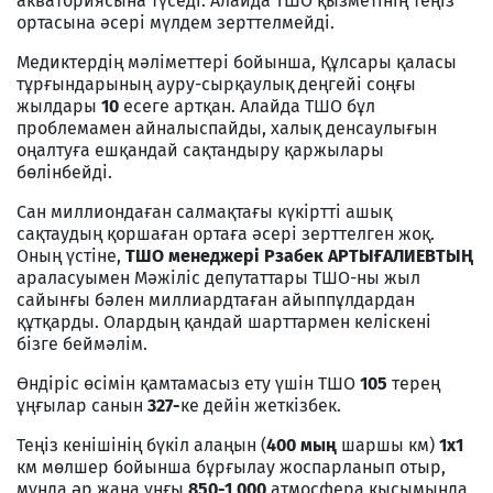
акваториясына түседі. Алайда ТШО қызметінің теңіз
ортасына әсері мүлдем зерттелмейді.
Медиктердің мәліметтері бойынша, Құлсары қаласы
тұрғындарының ауру-сырқаулық деңгейі соңғы
жылдары
10
есеге артқан. Алайда ТШО бұл
проблемамен айналыспайды, халық денсаулығын
оңалтуға ешқандай сақтандыру қаржылары
бөлінбейді.
Сан миллиондаған салмақтағы күкіртті ашық
сақтаудың қоршаған ортаға әсері зерттелген жоқ.
Оның үстіне,
ТШО менеджері Рзабек АРТЫҒАЛИЕВТЫҢ
араласуымен Мәжіліс депутаттары ТШО-ны жыл
сайынғы бәлен миллиардтаған айыппұлдардан
құтқарды. Олардың қандай шарттармен келіскені
бізге беймәлім.
Өндіріс өсімін қамтамасыз ету үшін ТШО
105
терең
ұңғылар санын
327-
ке дейін жеткізбек.
Теңіз кенішінің бүкіл алаңын (
400 мың
шаршы км)
1х1
км мөлшер бойынша бұрғылау жоспарланып отыр,
мұнда әр жаңа ұңғы
850-1 000
атмосфера қысымында