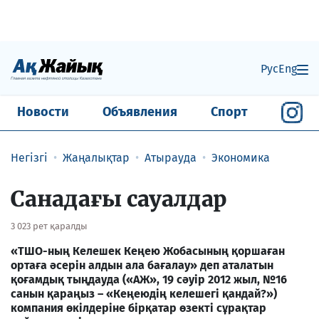
Рус
Eng
Новости
Объявления
Спорт
Негізгі
Жаңалықтар
Атырауда
Экономика
Санадағы сауалдар
3 023 рет қаралды
«ТШО-ның Келешек Кеңею Жобасының қоршаған
ортаға әсерін алдын ала бағалау» деп аталатын
қоғамдық тыңдауда («АЖ», 19 сәуір 2012 жыл, №16
санын қараңыз – «Кеңеюдің келешегі қандай?»)
компания өкілдеріне бірқатар өзекті сұрақтар