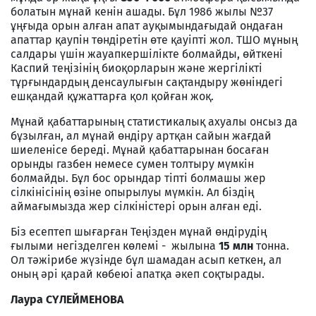
болатын мұнай кенін ашады. Бұл 1986 жылы №37
ұңғыда орын алған апат ауқымындағыдай ондаған
апаттар қаупін төндіретін өте қауіпті жол. ТШО мұның
салдары үшін жауапкершілікте болмайды, өйткені
Каспий теңізінің биоқорларын және жергілікті
тұрғындардың денсаулығын сақтандыру жөніндегі
ешқандай құжаттарға қол қойған жоқ.
Мұнай қабаттарының статиcтикалық ахуалы онсыз да
бұзылған, ал мұнай өндіру артқан сайын жағдай
шиеленісе береді. Мұнай қабаттарынан босаған
орынды газбен немесе сумен толтыру мүмкін
болмайды. Бұл бос орындар тіпті болмашы жер
сілкінісінің өзіне опырылуы мүмкін. Ал біздің
аймағымызда жер сілкіністері орын алған еді.
Біз есептеп шығарған Теңізден мұнай өндірудің
ғылыми негізделген көлемі - жылына
15 млн
тонна.
Ол тәжірибе жүзінде бұл шамадан асып кеткен, ал
оның әрі қарай көбеюі апатқа әкеп соқтырады.
Лаура СҮЛЕЙМЕНОВА