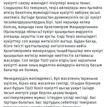
күкіртті сақтау жөніндегі пікірлері жақсы таныс.
Сондықтан біз теміржол, теңіз айлақтары мен Қытайға
өткізу бекетінің мүмкіндігінше күкіртті көбірек тасып
әкетеміз. Бүгінде Қазақстан дүниежүзілік он ірі күкірт
тасымалдаушылардың бірі. Ішкі нарыққа келер
болсақ, жақында ғана Қазатомпром Жаңақорғаннан
(Қызылорда облысы) күкірт қышқылын өндіретін
алғашқы зауытты іске қосты. Енді Теңіз кенішіндегі
күкірттер сол жаққа жеткізіліп жатыр. Бұдан басқа,
бізге тиісті қуаттылықтар енгізілгеннен кейін
Қазатомпромға минералдық тыңайтқыштар мен күкірт
қышқылын жеткізу жөнінде ниеттестік хаттамасы
жасалды. Сол кезде ТШО үшін елдің ішкі нарығына
күкіртті және оның өңделген өнімдерін жеткізу басым
бағытқа ие болмақ.
Менеджердің мәлімдемесі, бұл мәселенің тарихына
үңілсек, біраз кеш жасалған секілді. Осыдан бірнеше
жыл бұрын ТШО бүкіл күкіртті қысқа уақыт ішінде
тасып әкетуге уәде берген қазақстандық
кәсіпкерлермен жұмыс істеуден үзілді-кесілді бас
тартқан болатын. Бас тартудың себептері теміржол