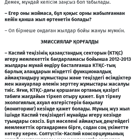
Демек, мұндай келісім заңсыз боп табылады.
– Егер оны жоймаса, бұл қоқыс орны жабылғаннан
кейін қанша жыл өртенетін болады?
– Ол бірнеше ондаған жылдар бойы жануы мүмкін.
ЭМИССИЯЛАР ҚОРҒАЛДЫ
– Каспий теңізінің қазақстандық секторын (КТҚС)
игеру мемлекеттік бағдарламасы бойынша 2012-2013
жылдары мұнай өндіру басталғанша КТҚС-тың
барлық алаңдарын міндетті функционалдық
аймақтандыру жұмыстары және теңіздегі өсімдіктер
мен жануарлар әлемін зерттеу жұмыстары жасалуы
тиіс. Яғни, КТҚС-дағы қоршаған ортаның қазіргі
табиғи жағдайын тіркеп отыру қажет. Бұл тіркеу
экологиялық ахуал өзгерістерін бақылау
(мониторинг) кезінде қажет болады. Мұның жүз жыл
ішінде Каспий теңізіндегі мұнайды игеру кезінде
туындары сөзсіз. Бұл мәселені аймақтық деңгейдегі
мемлекеттік органдармен бірге, содан соң үкіметте
көтеру керек. Солтүстік-Каспий консорциумының