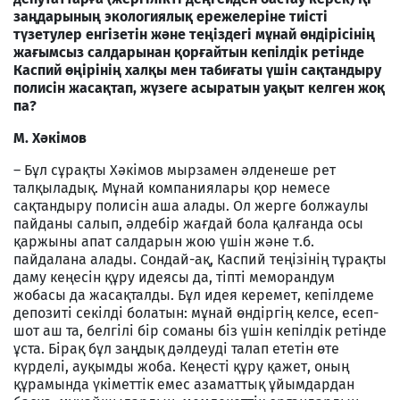
заңдарының экологиялық ережелеріне тиісті
түзетулер енгізетін және теңіздегі мұнай өндірісінің
жағымсыз салдарынан қорғайтын кепілдік ретінде
Каспий өңірінің халқы мен табиғаты үшін сақтандыру
полисін жасақтап, жүзеге асыратын уақыт келген жоқ
па?
М. Хәкімов
– Бұл сұрақты Хәкімов мырзамен әлденеше рет
талқыладық. Мұнай компаниялары қор немесе
сақтандыру полисін аша алады. Ол жерге болжаулы
пайданы салып, әлдебір жағдай бола қалғанда осы
қаржыны апат салдарын жою үшін және т.б.
пайдалана алады. Сондай-ақ, Каспий теңізінің тұрақты
даму кеңесін құру идеясы да, тіпті меморандум
жобасы да жасақталды. Бұл идея керемет, кепілдеме
депозиті секілді болатын: мұнай өндіргің келсе, есеп-
шот аш та, белгілі бір соманы біз үшін кепілдік ретінде
ұста. Бірақ бұл заңдық дәлдеуді талап ететін өте
күрделі, ауқымды жоба. Кеңесті құру қажет, оның
құрамында үкіметтік емес азаматтық ұйымдардан