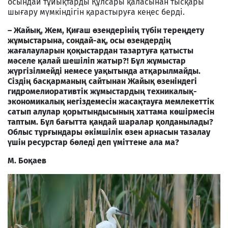
осындай тұйықтарды Құлсары қаласынан тысқары
шығару мүмкіндігін қарастыруға кеңес берді.
– Жайық, Жем, Қиғаш өзендерінің түбін тереңдету
жұмыстарына, сондай-ақ, осы өзендердің
жағалауларын қоқыстардан тазартуға қатысты
мәселе қалай шешіліп жатыр?! Бұл жұмыстар
жүргізілмейді немесе уақытында атқарылмайды.
Сіздің басқарманың сайтынан Жайық өзеніндегі
гидромелиоративтік жұмыстардың техникалық-
экономикалық негіздемесін жасақтауға мемлекеттік
сатып алулар қорытындысының хаттама көшірмесін
таптым. Бұл бағытта қандай шаралар қолданылады?
Облыс тұрғындары әкімшілік өзен арнасын тазалау
үшін ресурстар бөледі деп үміттене ала ма?
М. Боқаев