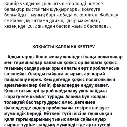
Кейбір уылдырық шашатын жерлерді немесе
балықтар қыстайтын шұңқырларды қозғауға
болмайды – мұның бәрі жобада ескерілген. Жобалау-
сметалық құжаттама дайын, қазір мақұлдану
кезеңінде. 2012 жылдан бастап жұмыс басталады.
ҚОҚЫСТЫ ҚАЛПЫНА КЕЛТІРУ
– Қоқыстарды бөліп жинау жөніндегі жаңа полигондар
мен терминалдар қалалық қоқыс орнындағы қоқыс
газының салдарынан орын алатын өрт проблемасын
шешпейді. Оларды пайдаға асырып, әрі қарай
пайдалану керек. Кем дегенде қоқыс полигонының
аумағынан жер бөліп, факелдерде өңдеу қажет.
Қоқыс газын әрі қарай пайдалану үшін пайдаға
жарату өте қымбат тұрады. Алайда бұл жолдан
толықтай бас тарту дұрыс емес. Дегенмен
факелдерде өңдеу проблеманы тезірек шешуге
мүмкіндік береді. Өйткені түтін иісіне тұншыққан
қала тұрғындарының тыныс алған сайын ауыр
сырқат түріне шалдығу мүмкіндігі де арта түседі.