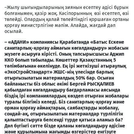
–Жылу шығындыларының зиянын есептеу әдісі бұрын
болғанымен, қазір жоқ. Кәсіпорынның өзі есептеп, өзі
төлейді. Олардың қалай төлейтіндігі қоршаған ортаны
қорғау министрлігіне мәлім. Алайда, жағдай дәл
осылай.
– «АДАНИ» компаниясы Қарабатанда «Батыс Ескене
санитарлық-қорғау аймағын көгалдандыру» жобасын
жүзеге асыруға кірісті. Оның тапсырысшысы Аджип
ККО болып табылады. Көшеттер Қазақстанның 5
тәлімбағынан әкелінуде. Ең ірі жеткізуші атыраулық
«ЭкоСтройСтандарт» ЖШС-нің үлесінде барлық
отырғызылатын материалдың 50% бар. Осыған
байланысты біз облыс әкімі Бергей РЫСҚАЛИЕВ
қабылдаған көгалдандыру бағдарламасы аясында
біздің ірі компаниялардың көздеп отырған жобалары
туралы білгіміз келеді. Біз санитарлық-қорғау және
орман қорғау аймақтарын, саябақтарды жобалау,
сондай-ақ, отырғызылатын материалдар түрлілігін
қалыптастыруға белсенді түрде қатыса аламыз ба?
Дәл бүгінгі сәтте бізде қаланы көгалдандыру әдісіне
және құрылымына жағымды өзгерістер енгізуге