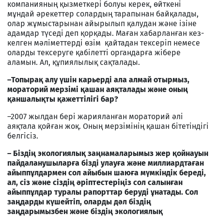
компанияның қызметкері болуы керек, өйткені
мұндай әрекеттер солардың тарапынан байқалады,
олар жұмыстарынан айырылып қалудан және ізіне
адамдар түседі деп қорқады. Маған хабарланған кез-
келген мәліметтерді өзім қайтадан тексеріп немесе
оларды тексеруге қабілетті органдарға жібере
аламын. Ал, құпиялылық сақталады.
–Топырақ алу үшін карьерді ала алмай отырмыз,
мораторий мерзімі қашан аяқталады және оның
қаншалықты қажеттілігі бар?
–2007 жылдан бері жарияланған мораторий әлі
аяқтала қойған жоқ. Оның мерзімінің қашан бітетіндігі
белгісіз.
– Біздің экологиялық заңнамаларымыз жер қойнауын
пайдаланушыларға бізді улауға және миллиардтаған
айыппұлдармен сол айыбын шаюға мүмкіндік береді,
ал, сіз және сіздің әріптестеріңіз сол салынған
айыппұлдар туралы рапорттар беруді ұнатады. Сол
заңдарды күшейтіп, оларды дәл біздің
заңдарымызбен және біздің экологиялық