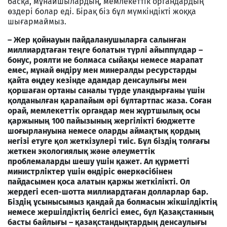
басқа, мұнайшылардың, мемлекеттік органдардың
өздері болар еді. Бірақ біз бұл мүмкіндікті жоққа
шығармаймыз.
– Жер қойнауын пайдаланушыларға салынған
миллиардтаған теңге болатын түрлі айыппұлдар –
бонус, роялти не болмаса сыйақы немесе марапат
емес, мұнай өндіру мен минералды ресурстарды
қайта өңдеу кезінде адамдар денсаулығы мен
қоршаған ортаны саналы түрде уландырғаны үшін
қолданылған қарапайым әрі бұлтартпас жаза. Соған
орай, мемлекеттік органдар мен жұртшылық осы
қаржының 100 пайызының жергілікті бюджетте
шоғырлануына немесе оларды аймақтық қордың
негізі етуге қол жеткізулері тиіс. Бұл біздің толғағы
жеткен экологиялық және әлеуметтік
проблемаларды шешу үшін қажет. Ал құрметті
министрліктер үшін өндіріс өнеркәсібінен
пайдасымен қоса алатын қаржы жеткілікті. Ол
жердегі есеп-шотта миллиардтаған долларлар бар.
Біздің ұсынысымыз қандай да болмасын жікшілдіктің
немесе жершілдіктің белгісі емес, бұл Қазақстанның
басты байлығы – қазақстандықтардың денсаулығы