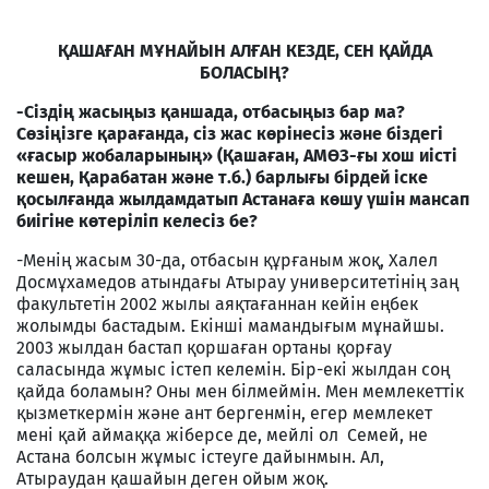
ҚАШАҒАН МҰНАЙЫН АЛҒАН КЕЗДЕ, СЕН ҚАЙДА
БОЛАСЫҢ?
-Сіздің жасыңыз қаншада, отбасыңыз бар ма?
Сөзіңізге қарағанда, сіз жас көрінесіз және біздегі
«ғасыр жобаларының» (Қашаған, АМӨЗ-ғы хош иісті
кешен, Қарабатан және т.б.) барлығы бірдей іске
қосылғанда жылдамдатып Астанаға көшу үшін мансап
биігіне көтеріліп келесіз бе?
-Менің жасым 30-да, отбасын құрғаным жоқ, Халел
Досмұхамедов атындағы Атырау университетінің заң
факультетін 2002 жылы аяқтағаннан кейін еңбек
жолымды бастадым. Екінші мамандығым мұнайшы.
2003 жылдан бастап қоршаған ортаны қорғау
саласында жұмыс істеп келемін. Бір-екі жылдан соң
қайда боламын? Оны мен білмеймін. Мен мемлекеттік
қызметкермін және ант бергенмін, егер мемлекет
мені қай аймаққа жіберсе де, мейлі ол Семей, не
Астана болсын жұмыс істеуге дайынмын. Ал,
Атыраудан қашайын деген ойым жоқ.