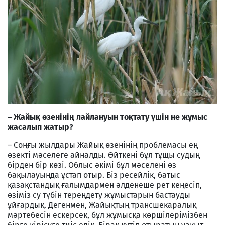
– Жайық өзенінің лайлануын тоқтату үшін не жұмыс
жасалып жатыр?
– Соңғы жылдары Жайық өзенінің проблемасы ең
өзекті мәселеге айналды. Өйткені бұл тұщы судың
бірден бір көзі. Облыс әкімі бұл мәселені өз
бақылауында ұстап отыр. Біз ресейлік, батыс
қазақстандық ғалымдармен әлденеше рет кеңесіп,
өзіміз су түбін тереңдету жұмыстарын бастауды
ұйғардық. Дегенмен, Жайықтың трансшекаралық
мәртебесін ескерсек, бұл жұмысқа көршілерімізбен