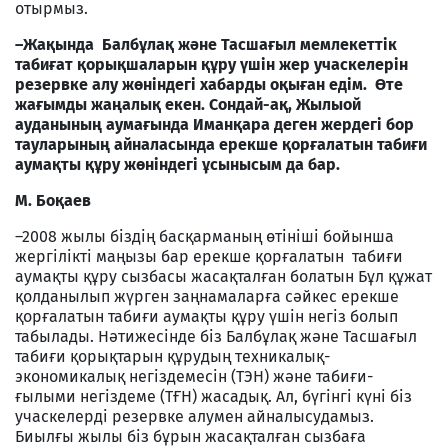
отырмыз.
–Жақында Балбұлақ және Тасшағыл мемлекеттік
табиғат қорықшаларын құру үшін жер учаскелерін
резервке алу жөніндегі хабарды оқыған едім. Өте
жағымды жаңалық екен. Сондай-ақ, Жылыой
ауданының аумағында Иманқара деген жердегі бор
тауларының айналасында ерекше қорғалатын табиғи
аумақты құру жөніндегі ұсынысым да бар.
М. Боқаев
–2008 жылы біздің басқарманың өтініші бойынша
жергілікті маңызы бар ерекше қорғалатын табиғи
аумақты құру сызбасы жасақталған болатын Бұл құжат
қолданылып жүрген заңнамаларға сәйкес ерекше
қорғалатын табиғи аумақты құру үшін негіз болып
табылады. Нәтижесінде біз Балбұлақ және Тасшағыл
табиғи қорықтарын құрудың техникалық-
экономикалық негіздемесін (ТЭН) және табиғи-
ғылыми негіздеме (ТҒН) жасадық. Ал, бүгінгі күні біз
учаскелерді резервке алумен айналысудамыз.
Биылғы жылы біз бұрын жасақталған сызбаға