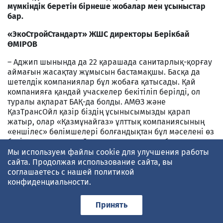
мүмкіндік беретін бірнеше жобалар мен ұсыныстар
бар.
«ЭкоСтройСтандарт» ЖШС директоры Берікбай
ӨМІРОВ
– Аджип шынында да 22 қарашада санитарлық-қорғау
аймағын жасақтау жұмысын бастамақшы. Басқа да
шетелдік компаниялар бұл жобаға қатысады. Қай
компанияға қандай учаскелер бекітіліп берілді, ол
туралы ақпарат БАҚ-да болды. АМӨЗ және
ҚазТрансОйл қазір біздің ұсынысымызды қарап
жатыр, олар «Қазмұнайгаз» ұлттық компаниясының
«еншілес» бөлімшелері болғандықтан бұл мәселені өз
бетінше шеше алмайды, ол мәселе республикалық
деңгейде шешілетін болады. Бізден бұған сәйкес хат
Мы используем файлы cookie для улучшения работы
жолданды. Мен жеке өз басым Өміровпен және басқа
сайта. Продолжая использование сайта, вы
да облысты көгалдандыруға өз үлесін қосқысы келетін
соглашаетесь с нашей
политикой
мамандармен кездесіп, олардың ойларын талқылағым
конфиденциальности
.
келеді. Біз кез-келген ұсынысты қабылдаймыз, әдісін
іздестірудеміз, біз тіпті, Одақ кезінде жасақталған
Принять
әдістермен де танысып көріп жатырмыз. Оның үстіне
біз бұл компанияларды серіктестік ретінде ұсына