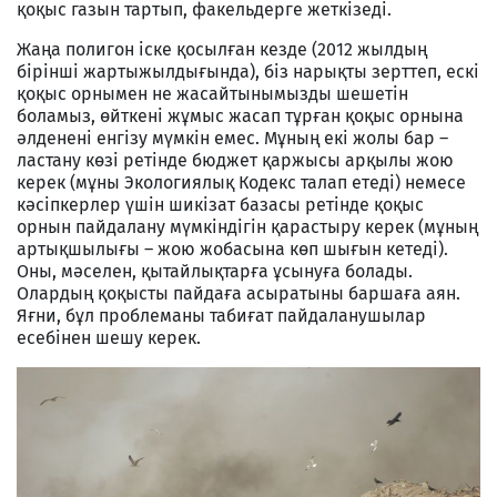
қоқыс газын тартып, факельдерге жеткізеді.
Жаңа полигон іске қосылған кезде (2012 жылдың
бірінші жартыжылдығында), біз нарықты зерттеп, ескі
қоқыс орнымен не жасайтынымызды шешетін
боламыз, өйткені жұмыс жасап тұрған қоқыс орнына
әлденені енгізу мүмкін емес. Мұның екі жолы бар –
ластану көзі ретінде бюджет қаржысы арқылы жою
керек (мұны Экологиялық Кодекс талап етеді) немесе
кәсіпкерлер үшін шикізат базасы ретінде қоқыс
орнын пайдалану мүмкіндігін қарастыру керек (мұның
артықшылығы – жою жобасына көп шығын кетеді).
Оны, мәселен, қытайлықтарға ұсынуға болады.
Олардың қоқысты пайдаға асыратыны баршаға аян.
Яғни, бұл проблеманы табиғат пайдаланушылар
есебінен шешу керек.