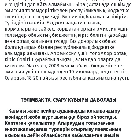
екендігін дәл айта алмаймын. Бірақ Астанада ешкім де
эмиссия төлемдері тікелей республикалық бюджетке
түсетіндігін ескермейді. Бұл менің баламалы пікірім.
Түсіндіріп өтейін. Бюджет заңнамасының
нормаларына сәйкес, қоршаған ортаға эмиссия үшін
төлемдер облыстық бюджеттің кіріс бөлігін құрайды,
яғни ортақ қазынаға түседі. Біз донорлық облыс
болғандықтан бізден республикалық бюджетке
алымдар алынады. Ал эмиссия үшін төлемдер ортақ
кіріс бөлігін құрайтындықтан, алымдар оларға да
қатысты. Мәселен, 2008 жылы облыс бюджетіне тек
эмиссия үшін төлемдерден 10 миллиард теңге түсті.
Олардың 18-20 пайызы республика қазынасына түсті.
ТӘЛІМБАҚ ТА, СУАРУ ҚҰБЫРЫ ДА БОЛАДЫ
– Қаланы және кейбір аудандарды көгалдандыру
жөніндегі жоба жұртшылыққа біраз ой тастады.
Көптеген қалалықтар Атыраудың топырағына
экзотикалық ағаш түрлерін отырғызу идеясының
ақырына дейін ойланбастан қабылданған шешім