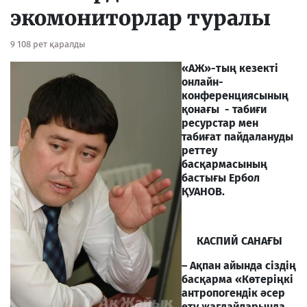
экомониторлар туралы
9 108 рет қаралды
«АЖ»-тың кезекті
онлайн-
конференциясының
қонағы - табиғи
ресурстар мен
табиғат пайдалануды
реттеу
басқармасының
бастығы Ербол
ҚУАНОВ.
КАСПИЙ САНАҒЫ
– Ақпан айында сіздің
басқарма «Көтеріңкі
антропогендік әсер
ету жағдайларында