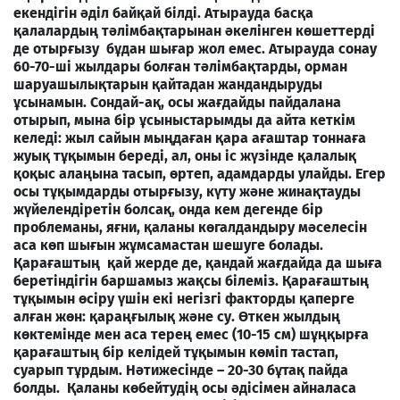
екендігін әділ байқай білді. Атырауда басқа
қалалардың тәлімбақтарынан әкелінген көшеттерді
де отырғызу бұдан шығар жол емес. Атырауда сонау
60-70-ші жылдары болған тәлімбақтарды, орман
шаруашылықтарын қайтадан жандандыруды
ұсынамын. Сондай-ақ, осы жағдайды пайдалана
отырып, мына бір ұсыныстарымды да айта кеткім
келеді: жыл сайын мыңдаған қара ағаштар тоннаға
жуық тұқымын береді, ал, оны іс жүзінде қалалық
қоқыс алаңына тасып, өртеп, адамдарды улайды. Егер
осы тұқымдарды отырғызу, күту және жинақтауды
жүйелендіретін болсақ, онда кем дегенде бір
проблеманы, яғни, қаланы көгалдандыру мәселесін
аса көп шығын жұмсамастан шешуге болады.
Қарағаштың қай жерде де, қандай жағдайда да шыға
беретіндігін баршамыз жақсы білеміз. Қарағаштың
тұқымын өсіру үшін екі негізгі факторды қаперге
алған жөн: қараңғылық және су. Өткен жылдың
көктемінде мен аса терең емес (10-15 см) шұңқырға
қарағаштың бір келідей тұқымын көміп тастап,
суарып тұрдым. Нәтижесінде – 20-30 бұтақ пайда
болды. Қаланы көбейтудің осы әдісімен айналаса