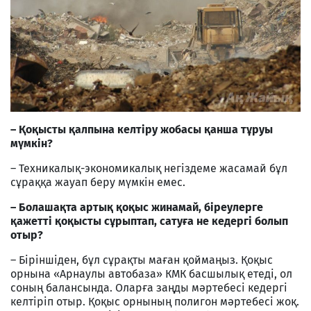
– Қоқысты қалпына келтіру жобасы қанша тұруы
мүмкін?
– Техникалық-экономикалық негіздеме жасамай бұл
сұраққа жауап беру мүмкін емес.
– Болашақта артық қоқыс жинамай, біреулерге
қажетті қоқысты сұрыптап, сатуға не кедергі болып
отыр?
– Біріншіден, бұл сұрақты маған қоймаңыз. Қоқыс
орнына «Арнаулы автобаза» КМК басшылық етеді, ол
соның балансында. Оларға заңды мәртебесі кедергі
келтіріп отыр. Қоқыс орнының полигон мәртебесі жоқ.