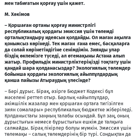
мен табиғатын қорғау үшін қажет.
М. Хәкімов
– Қоршаған ортаны қорғау министрлігі
республикалық қордағы эмиссия үшін төлемді
орталықтандыру идеясын қолдайды. Ол маған ақылға
қонымсыз көрінеді. Тек маған ғана емес, басқаларға
да солай көрінетіндігіне сенімдімін. Зиянды улар
біздің өкпемізге түседі, ал өтемақыны Астана алып
жатыр. Профильдік министрліктеріңізді тоқтату үшін
қандай шара қолданасыздар? Экологиялық төлемдер
бойынша қордағы экологиялық айыппұлдардың
қанша пайызы Атыраудың үлесінде?
– Бәрі дұрыс. Бірақ, әзірге Бюджет Кодексі бұл
мәселені реттеп отыр. Барлық «айыппұлдар,
әкімшілік жазалар мен қоршаған ортаға тигізілген
зиян сомалары» республикалық бюджетке жіберіледі.
Қолданыстағы заңның талабы осындай. Бұл заң, оның
дұрыстығын немесе бұрыстығын ешкім де талқыға
салмайды. Бірақ пікірлер болуы мүмкін. Эмиссия үшін
төлемақы – салық төлемдерінің бір түрі. Сондықтан да