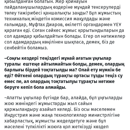
қабылданған болатын. Жер қойнауын
пайдаланушылардың өздеріне мұндай тексерулерді
төлеу тәжірибесі қаншалықты заңды? Бұл жұмыстың
техникалық міндетін комиссия мақұлдады және
ғалымдар, Мұфтах Диаров, өкілетті органдармен ҮЕҰ
қараған еді. Соған сәйкес жұмыс қорытындыларын да
сол адамдар қабылдайтын болады. Егер ол нәтижелер
сол адамдардың көңілінен шықпаса, демек, біз де
сенбейтін боламыз.
–Соңғы кездері теңіздегі мұнай ағатын ұңғылар
туралы ештеңе айтылмайтын болды, демек, олардың
барлығы бірдей тоқтатылды ма? Олай ету мүмкін бе
еді? Өйткені олардың тұрақты ортасы тұзды теңіз су
емес пе, ал олардың тоқтатылуы тұрақты нәтиже
беруге кепіл бола алмайды.
–Апатты ұңғылар бүгінде бар, алайда, бұл ұңғыларды
жою жөніндегі жұмыстарды жыл сайын
қаржыландыру азайып келеді. Біз осы мәселемен
Индустрия және жаңа технологиялар министрлігіне
хабарластық, жұмысты жеделдетуге және бұл
мәселені түпкілікті жоюға қол жеткізуді көздеп