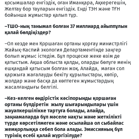
қосымшалар енгіздік, оған Иманқара, Ақкерегешін,
Желтау бор тауларын енгіздік. Енді ТЭН және ТҒН
бойынша жұмыстар қалып тұр.
–ТШО-ның танымал болған 37 миллиард айыппұлын
қалай бөлдіңіздер?
–Ол кезде мен Қоршаған ортаны қорғау министрлігі
Жайық-Каспий экология Департаментінде заңгер
болып жұмыс істедім. Бұл процеске жеке өзім де
қатыстым. Ақша облыста қалды, оларды бөлуге менің
ешқандай қатысым болған жоқ. Алайда, маған сол
қаржыға жағалауды бекіту құрылыстары, көпір,
жолдар және басқа да көптеген жұмыстардың
жасалғандығы белгілі.
–Кез-келген өндірістік кәсіпорынды қоршаған
ортаны бүлдіретін жылу шығарындылары үшін
жауапкершілікке тартуға болады, алайда,
заңнамаларда бұл мәселе нақты және жеткілікті
түрде көрсетілмеген және осылайша ол сыбайлас
жемқорлыққа себеп бола алады. Эмиссияның бұл
түрінің есебі қалай жүргізілуде?