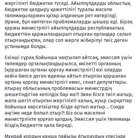
жергілікті бюджетке түседі. Айыппұлдарды облыстық
бюджетке қалдыру қажеттілігі туралы мәселе
төлемақылармен қатар әлденеше рет көтерілді.
Әрине, бұл көптеген проблемаларды шешер еді. Бірақ
қаржы министрлігі айыппұлдарды республикалық
бюджеттен қаржыландырып отырған органдар салып
отырғандықтан, олар сол жерге жіберілуі тиіс деген
ұстанымда болды.
Екінші сұрақ бойынша нақтылап айтсақ, эмиссия үшін
төлемдер орталықтандырылса, өкілетті органның
(қоршаған ортаны қорғау министрлігі) өзі оларды
кейін бөлсе деген идеяны айтып отырған қоршаған
ортаны қорғау министрлігі емес, сенат депутаттары.
Атырау облысының проблемасын министрдің
шешетіндігіне кепілдік бар ма?! Зиян бізге тиіп жатыр,
жапа шегіп отырған жергілікті халық, ауыр сырқаттар
бойынша көрсеткіштер бізде артып жатыр... Сонда
әңгіме неде болып отыр?! Біз осы мәселені
министрлікте қорғап қалдық. Эмиссия үшін төлемақы
біздің бюджетте қала береді.
Мұндай қордың қанша пайызы Атыраудың үлесінде