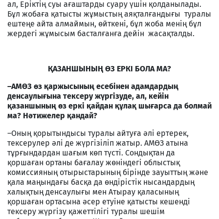
ал, Еріктің суы ағаштарды суару үшін қолданылады.
Бұл жобаға қатысты жұмыстың аяқталғандығы туралы
ештеңе айта алмаймын, өйткені, бұл жоба менің бұл
жердегі жұмысым басталғанға дейін жасақталды.
ҚАЗАНШЫНЫҢ ӨЗ ЕРКІ БОЛА МА?
–АМӨЗ өз қаржысының есебінен адамдардың
денсаулығына тексеру жүргізуде, ал, кейін
қазаншының өз еркі қайдан құлақ шығарса да болмай
ма? Нәтижелер қандай?
–Оның қорытындысы туралы айтуға әлі ертерек,
тексерулер әлі де жүргізіліп жатыр. АМӨЗ атына
тұрғындардан шағым көп түсті. Сондықтан да
қоршаған ортаны бағалау жөніндегі облыстық
комиссияның отырыстарының бірінде зауыттың және
қала маңындағы басқа да өндірістік нысандардың
халықтың денсаулығы мен Атырау қаласының
қоршаған ортасына әсер етуіне қатысты кешенді
тексеру жүргізу қажеттілігі туралы шешім