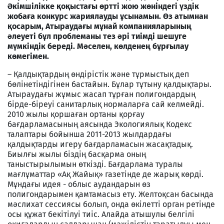
Әкімшілікке қоқыстағы өртті жою жөніндегі үздік
жобаға конкурс жариялауды ұсынамын. Өз атымнан
қосарым, Атыраудағы мұнай компанияларының
әлеуеті бұл проблеманы тез әрі тиімді шешуге
мүмкіндік береді. Мәселен, көлденең бұрғылау
көмегімен.
– Қалдықтардың өндірістік және тұрмыстық деп
бөлінетіндігінен бастайын. Бұлар тұтыну қалдықтары.
Атыраудағы жұмыс жасап тұрған полигондардың
бірде-біреуі санитарлық нормаларға сай келмейді.
2010 жылы қоршаған ортаны қорғау
бағдарламасының аясында Экологиялық Кодекс
талаптары бойынша 2011-2013 жылдардағы
қалдықтарды игеру бағдарламасын жасақтадық.
Биылғы жылы біздің басқарма оның
таныстырылымын өткізді. Бағдарлама туралы
мағлұматтар «Ақ Жайық» газетінде де жарық көрді.
Мұндағы идея - облыс аудандарын өз
полигондарымен қамтамасыз ету. Желтоқсан басында
мәслихат сессиясы болып, онда өкілетті орган ретінде
осы құжат бекітілуі тиіс. Алайда атышулы белгілі