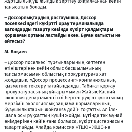
жұртшылық үш жылдық зерттеу аяқталғаннан кейін
танысатын болады.
– Доссорлықтардың растауынша, Доссор
поселкесіндегі күкіртті орау терминалында
вагондарды тазарту кезінде күкірт қалдықтары
қоршаған ортаны ластайды екен. Бұған қатысты не
айтасыз?
М. Боқаев
– Доссор поселкесі тұрғындарының көптеген
өтініштерінен кейін облыс басшылығының
тапсырмасымен облыстық прокуратураға хат
жолдадық. «Доссор процессинг» компаниясының
қызметіне тексеру тағайындалды. Табиғат қорғау
прокуратурасының ұйғарымымен Жайық-Каспий
экология департаменті өзі берген рұқсат құжатының
мерзімін экологиялық заңнама нормаларының
бұзушылықтарын жойғанға дейін тоқтатты. Ал іле-
шала осы рұқсаттың күшін жойды. Бүгінде тек мұнай
өнімдерінен кейін ғана болмаса, күкірт цистернасын
тазартпайды. Алайда комиссия «ТШО» ЖШС-не