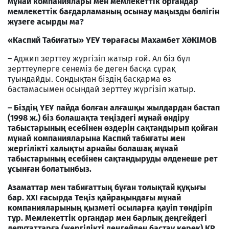
мұнай компаниялары мен мемлекеттік органдар
мемлекеттік бағдарламаның осынау маңызды бөлігін
жүзеге асырды ма?
«Каспий Табиғаты» ҮЕҰ төрағасы Махамбет ХӘКІМОВ
– Аджип зерттеу жүргізіп жатыр ғой. Ал біз бұл
зерттеулерге сенеміз бе деген басқа сұрақ
туындайды. Сондықтан біздің басқарма өз
бастамасымен осындай зерттеу жүргізіп жатыр.
– Біздің ҮЕҰ пайда болған алғашқы жылдардан бастап
(1998 ж.) біз болашақта теңіздегі мұнай өндіру
табыстарының есебінен өздерін сақтандырып қойған
мұнай компанияларына Каспий табиғаты мен
жергілікті халықты арнайы болашақ мұнай
табыстарының есебінен сақтандыруды әлденеше рет
ұсынған болатынбыз.
Азаматтар мен табиғаттың бұған толықтай құқығы
бар. ХХІ ғасырда Теңіз қайраңындағы мұнай
компанияларының қызметі осыларға қауіп төндіріп
тұр. Мемлекеттік органдар мен барлық деңгейдегі
депутаттарға (жергілікті деңгейден бастау керек) ҚР