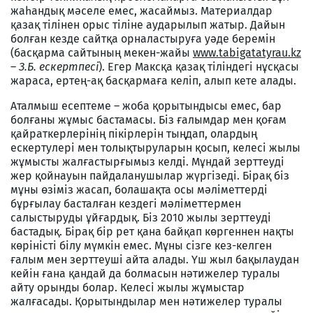
жаһандық мәселе емес, жасаймыз. Материалдар
қазақ тілінен орыс тіліне аударылып жатыр. Дайын
болған кезде сайтқа орналастыруға уәде беремін
(басқарма сайтының мекен-жайы
www.tabigatatyrau.kz
–
З.Б. ескертпесі
). Егер Максқа қазақ тіліндегі нұсқасы
жараса, ертең-ақ басқармаға келіп, алып кете алады.
Аталмыш есептеме – жоба қорытындысы емес, бар
болғаны жұмыс бастамасы. Біз ғалымдар мен қоғам
қайраткерлерінің пікірлерін тыңдап, олардың
ескертулері мен толықтыруларын қосып, келесі жылы
жұмысты жалғастырғымыз келді. Мұндай зерттеуді
жер қойнауын пайдаланушылар жүргізеді. Бірақ біз
мұны өзіміз жасап, болашақта осы мәліметтерді
бұрғылау басталған кездегі мәліметтермен
салыстыруды ұйғардық. Біз 2010 жылы зерттеуді
бастадық. Бірақ бір рет қана байқап көргеннен нақты
көріністі білу мүмкін емес. Мұны сізге кез-келген
ғалым мен зерттеуші айта алады. Үш жыл бақылаудан
кейін ғана қандай да болмасын нәтижелер туралы
айту орынды болар. Келесі жылы жұмыстар
жалғасады. Қорытындылар мен нәтижелер туралы