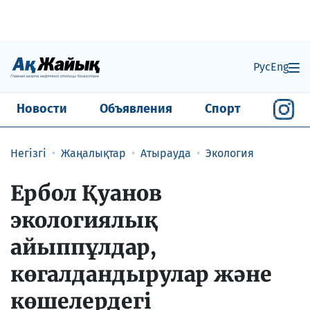
Рус
Eng
Новости
Объявления
Спорт
Негізгі
Жаңалықтар
Атырауда
Экология
Ербол Қуанов
экологиялық
айыппұлдар,
көгалдандырулар және
көшелердегі