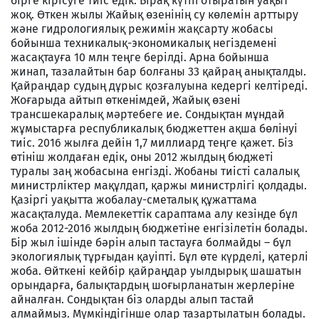
бірге кірісуге тиіс едік. Бірақ күтіп отыратын уақыт
жоқ. Өткен жылы Жайық өзенінің су көлемін арттыру
және гидрологиялық режимін жақсарту жобасы
бойынша техникалық-экономикалық негіздемені
жасақтауға 10 млн теңге берілді. Арна бойынша
жинап, тазалайтын бар болғаны 33 қайраң анықталды.
Қайраңдар судың дұрыс қозғалуына кедергі келтіреді.
Жоғарыда айтып өткенімдей, Жайық өзені
трансшекаралық мәртебеге ие. Сондықтан мұндай
жұмыстарға республикалық бюджеттен ақша бөлінуі
тиіс. 2016 жылға дейін 1,7 миллиард теңге қажет. Біз
өтініш жолдаған едік, оны 2012 жылдың бюджеті
туралы заң жобасына енгізді. Жобаны тиісті салалық
министрліктер мақұлдап, қаржы министрлігі қолдады.
Қазіргі уақытта жобалау-сметалық құжаттама
жасақталуда. Мемлекеттік сараптама алу кезінде бұл
жоба 2012-2016 жылдың бюджетіне енгізілетін болады.
Бір жыл ішінде бәрін алып тастауға болмайды – бұл
экологиялық тұрғыдан қауіпті. Бұл өте күрделі, қатерлі
жоба. Өйткені кейбір қайраңдар уылдырық шашатын
орындарға, балықтардың шоғырланатын жерлеріне
айналған. Сондықтан біз оларды алып тастай
алмаймыз. Мүмкіндігінше олар тазартылатын болады.