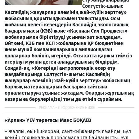
Солтүстік-шығыс
Каспийдің жануарлар әлемінің жай-күйін зерттеу»
жобасының қорытындысымен таныстырды. Осы
жобаның келесі кезеңдерін Каспийдің экологиялық
бағдарламасы (КЭБ) және «Каспиан Сил Проджект»
жобаларымен біріктіруді ұсынған хат жолдадым.
Өйткені, КЭБ пен КСП жобаларына ҚР бюджетінен
және мұнай компанияларынан миллиондаған
долларлар бөлініп, игерілді. Осы хатта қаржы тиімсіз
игерілуі мүмкін деген алаңдаушылық білдірдім.
Сондай-ақ, «Көтеріңкі антропогендік әсер ету
жағдайларында Солтүстік-шығыс Каспийдің
жануарлар әлемінің жай-күйін зерттеу» жобасының
барлық материалдарын басқарма сайтына
орналастыруға ұсыныс жасадым. Оларды жұртшылық
назарына берулеріңізді тағы да өтініп сұраймын.
«Арлан» ҮЕҰ төрағасы Макс БОҚАЕВ
– Жалпы, өкінішкеорай, сайтжиіжаңартылмайды. Бұл
кейбір техникалық проблемаларға байланысты. Бұл