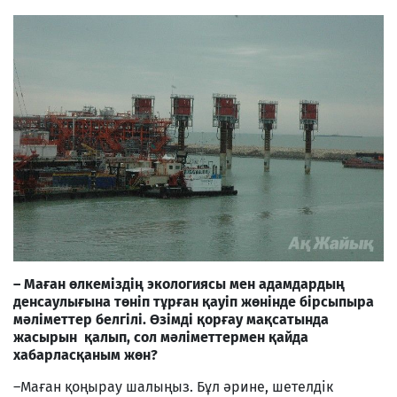
– Маған өлкеміздің экологиясы мен адамдардың
денсаулығына төніп тұрған қауіп жөнінде бірсыпыра
мәліметтер белгілі. Өзімді қорғау мақсатында
жасырын қалып, сол мәліметтермен қайда
хабарласқаным жөн?
–Маған қоңырау шалыңыз. Бұл әрине, шетелдік