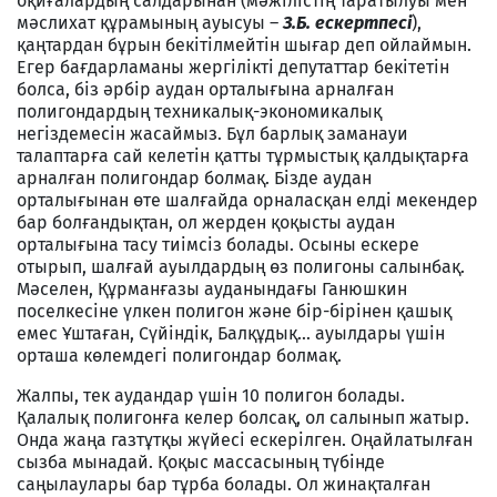
оқиғалардың салдарынан (мәжілістің таратылуы мен
мәслихат құрамының ауысуы –
З.Б. ескертпесі
),
қаңтардан бұрын бекітілмейтін шығар деп ойлаймын.
Егер бағдарламаны жергілікті депутаттар бекітетін
болса, біз әрбір аудан орталығына арналған
полигондардың техникалық-экономикалық
негіздемесін жасаймыз. Бұл барлық заманауи
талаптарға сай келетін қатты тұрмыстық қалдықтарға
арналған полигондар болмақ. Бізде аудан
орталығынан өте шалғайда орналасқан елді мекендер
бар болғандықтан, ол жерден қоқысты аудан
орталығына тасу тиімсіз болады. Осыны ескере
отырып, шалғай ауылдардың өз полигоны салынбақ.
Мәселен, Құрманғазы ауданындағы Ганюшкин
поселкесіне үлкен полигон және бір-бірінен қашық
емес Ұштаған, Сүйіндік, Балқұдық... ауылдары үшін
орташа көлемдегі полигондар болмақ.
Жалпы, тек аудандар үшін 10 полигон болады.
Қалалық полигонға келер болсақ, ол салынып жатыр.
Онда жаңа газтұтқы жүйесі ескерілген. Оңайлатылған
сызба мынадай. Қоқыс массасының түбінде
саңылаулары бар тұрба болады. Ол жинақталған