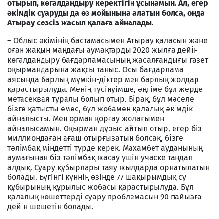
отырып, көгалдандыру керектігін ұсынамын. Ал, егер
әкімдік суаруды да өз мойынына алатын болса, онда
Атырау сөзсіз жасыл қалаға айналады.
– Облыс әкімінің бастамасымен Атырау қаласын және
оған жақын маңдағы аумақтарды 2020 жылға дейін
көгалдандыру бағдарламасының жасалғандығы газет
оқырмандарына жақсы таныс. Осы бағдарлама
аясында барлық мүмкін-діктер мен барлық жолдар
қарастырылуда. Менің түсінуімше, әңгіме бұл жерде
метасеквая туралы болып отыр. Бірақ, бұл мәселе
бізге қатысты емес, бұл жобамен қалалық әкімдік
айналысты. Мен орман қорғау жолағымен
айналысамын. Оқырман дұрыс айтып отыр, егер біз
миллиондаған ағаш отырғызатын болсақ, бізге
тәлімбақ міндетті түрде керек. Махамбет ауданының
аумағынан біз тәлімбақ жасау үшін учаске таңдап
алдық. Суару құбырлары таяу жылдарда орнатылатын
болады. Бүгінгі күннің өзінде 77 шақырымдық су
құбырының құрылыс жобасы қарастырылуда. Бұл
қалалық көшеттерді суару проблемасын 90 пайызға
дейін шешетін болады.