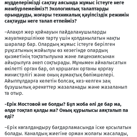
мүдделерімізді сақтау аясында жұмыс істеуге неге
мәжбүрлемейміз?! Экологиялық талаптарды
орындауды, жоғары техникалық қауіпсіздік режимін
сақтауды неге талап етпейміз?
–Алақол жер қойнауын пайдаланушыларды
жауапкершілікке тарту үшін қолданылатын нақты
шаралар бар. Олардың жұмыс істеуге берілген
рұқсатының жойылуы өз кезегінде олардың
қызметінің тоқтатылуына және лицензиясынан
айырылуға әкеп соқтырады. Мұнымен айналысатын
өкілетті орган бар, ол қоршаған ортаны қорғау
министрлігі және оның аумақтық бөлімшелері.
Айыппұлдарға келетін болсақ, кез-келген заң
бұзушылық әрекеттер жазаланады және жазаланып
та отыр.
-Ерік Мостовой не болды? Бұл жоба әлі де бар ма,
әлде тоқтап қалды ма? Оның құрылысы аяқталып па
еді?
–Ерік көгалдандыру бағдарламасында іске қосылатын
болады. Каналдың жиегіне орман жолағы жасалады,