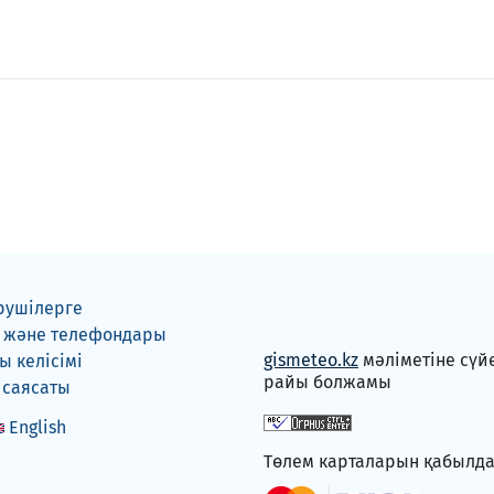
рушілерге
 және телефондары
gismeteo.kz
мәліметіне сүй
 келісімі
райы болжамы
 саясаты
English
Төлем карталарын қабылд