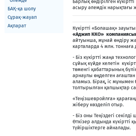
Әлемде
Барлық өндірілген күкіртт
асыру әлемдік нарықтағы 
БАҚ-қа шолу
Сұрақ-жауап
Ақпарат
Күкіртті «Болашақ» зауыты
«Аджип ККО» компаниясын
айтуынша, мұнай өндіру жән
карталарда 4 млн. тоннаға 
- Біз күкіртті жаңа техн
сұйық күйде келетін күкір
төменгі қабаттарының бүлі
арнаулы өңделген ағаштан
аламыз. Бірақ, іс мұнымен 
толтырылған қапшықтар с
«Теңізшевройлға» қарағанд
жіберу көзделіп отыр.
- Біз оны Теңіздегі секілд
Өткізер алдында күкіртті қ
түйіршіктерге айналады.