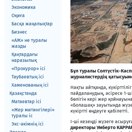
Экономика
Оқиға
Басқа жаңалықтар
Бизнес
«АЖ» не туралы
жазды
Қаңтардағы
наразылық
«Прокурор» ісі
Бұл туралы Солтүстік-Ка
журналистердің қатысуыме
Таубаевтың ісі
Хаменованың ісі
Нақты айтқанда, күкірттіліг
пайдаланудың, әсіресе 1-ші
Қазақстанда
бөлігін кері жер қойнауына
Матаевтар ici
«Болашақ» зауытында жүзег
«Жер митингілері»
күкіртті өңдеуге қабілетті.
туралы іс
І-ші кезеңді жүзеге асыру
Экс-әкiмнiң iсi
директоры Умберто КАРР