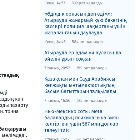
Кеше, 14:57
839 рет қаралды
«Әділдік орнасын деп едім»:
Атырауда жанармай құю бекетінің
кассирі полиция шақырғаны үшін
жазаланғанын даулауда
Кеше, 14:46
584 рет қаралды
Атырауда ер адам үй ауласында
әйелін ұрып-соққан
7 тамыз, 20:57
359 рет қаралды
стандық
Қазақстан мен Сауд Арабиясы
көпжақты ынтымақтастықтың
басым бағыттарын талқылады
імді
газдың көп
7 тамыз, 16:56
235 рет қаралды
азды тазарту
н. тонна
Нью-Мексико соты​: Meta
балалардың психикасына зиян
келтіргені үшін 567 млн доллар
 басқарушы
төлеуі тиіс
н мәлімдеді.
7 тамыз, 15:12
381 рет қаралды