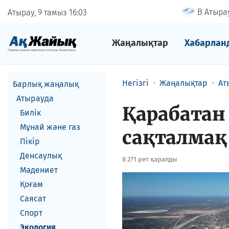
В Атырау
Атырау, 9 тамыз
16
03
Жаңалықтар
Хабарлан
Негізгі
Жаңалықтар
Ат
Барлық жаңалық
Атырауда
Қарабатан
Билік
Мұнай және газ
сақталмақ
Пікір
Денсаулық
8 271 рет қаралды
Мәдениет
Қоғам
Саясат
Спорт
Экология