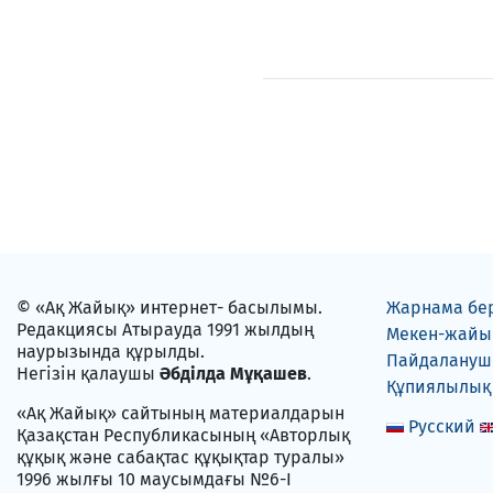
© «Ақ Жайық» интернет- басылымы.
Жарнама бе
Редакциясы Атырауда 1991 жылдың
Мекен-жайы
наурызында құрылды.
Пайдаланушы
Негізін қалаушы
Әбділда Мұқашев
.
Құпиялылық
«Ақ Жайық» сайтының материалдарын
Русский
Қазақстан Республикасының «Авторлық
құқық және сабақтас құқықтар туралы»
1996 жылғы 10 маусымдағы №6-I