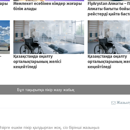
Бұл тақырыпқа пікір жазу жабық
Жазыл
Әзірге ешкім пікір қалдырған жоқ, сіз бірінші жазыңыз