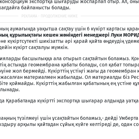
і консорциум экспортқа шығаруды жоспарлап отыр. Ал, оны
жағдайға байланысты болады.
ның аумағында уақытша сақтау үшін 6 күкірт картасы қар
ың құрылықтағы кешен жөніндегі менеджері Луки МОРИ
е күкіртсутекті шикізатты әрі қарай қайта өңдеудің үдеме
дейін күкірт сақталуы мүмкін.
ологияларды басшылыққа ала отырып сақтайтын боламыз. Қ
ттің астында геомембрана қабаты болады, сол қабат топыр
нуіне жол бермейді. Күкірттің үстіңгі жағы да геомембран
 жасалған материалмен жабылады. Ол материалды біз Ре
біте қоймайды. Күкірттің жабылған қабатының ең үстіне құ
алынады.
а Қарабатанда күкіртті экспортқа шығарар алдында уатқа
і шаңның түзілмеуі үшін ұсақтайтын боламыз,- дейді Умберта
ыздыру арқылы қайтадан сұйық күйге келтіреді де, одан со