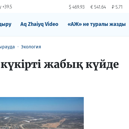
 +39.5
$ 469.93
€ 541.64
₽ 5.71
дыру
Aq Zhaiyq Video
«АЖ» не туралы жазды
ырауда
Экология
 күкірті жабық күйде