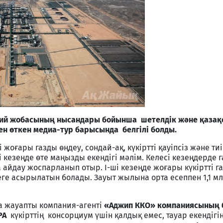
спий жобасының нысандары бойынша шетелдік және қазақ
н өткен медиа-тур барысында белгілі болды.
і жоғары газды өңдеу, сондай-ақ, күкіртті қауіпсіз және ти
 кезеңде өте маңызды екендігі мәлім. Келесі кезеңдерде 
 айдау жоспарланып отыр. І-ші кезеңде жоғары күкіртті г
е асырылатын болады. Зауыт жылына орта есеппен 1,1 мл
ға жауапты компания-агенті
«Аджип ККО» компаниясының
АРА
күкірттің консорциум үшін қалдық емес, тауар екендігі