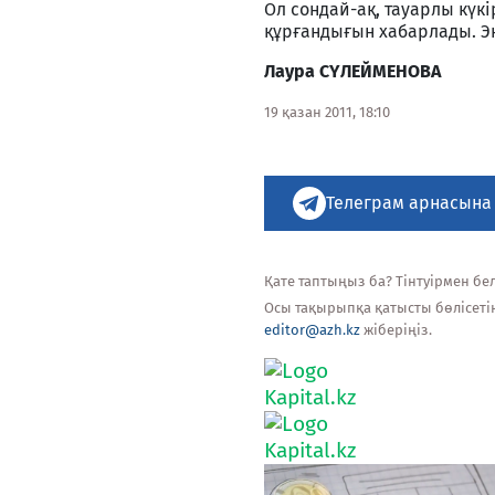
Ол сондай-ақ, тауарлы күк
құрғандығын хабарлады. Э
Лаура СҮЛЕЙМЕНОВА
19 қазан 2011, 18:10
Телеграм арнасына
Қате таптыңыз ба? Тінтуірмен белг
Осы тақырыпқа қатысты бөлісеті
editor@azh.kz
жіберіңіз.