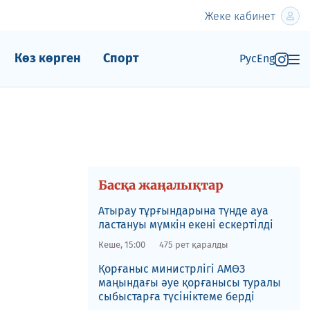
Жеке кабинет
Көз көрген
Спорт
Рус
Eng
Басқа жаңалықтар
Атырау тұрғындарына түнде ауа
ластануы мүмкін екені ескертілді
Кеше, 15:00
475 рет қаралды
Қорғаныс министрлігі АМӨЗ
маңындағы әуе қорғанысы туралы
сыбыстарға түсініктеме берді