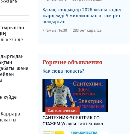
 жүзеге
Қазақстандықтар 2026 жылы жедел
жәрдемді 5 миллионнан астам рет
шақырған
астырылған.
7 тамыз, 14:30
283 рет қаралды
ДІҢ
лі кезінде
ондырғыдан
Горячие объявления
ақтың
 қабаты және
Как сюда попасть?
сейден
м
н күйде
Сантехнические
 Каррара. -
САНТЕХНИК-ЭЛЕКТРИК СО
ң қатты
СТАЖЕМ.Услуги сантехника ...