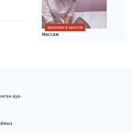
Здоровье и красота
Массаж
енген ауа-
аймыз