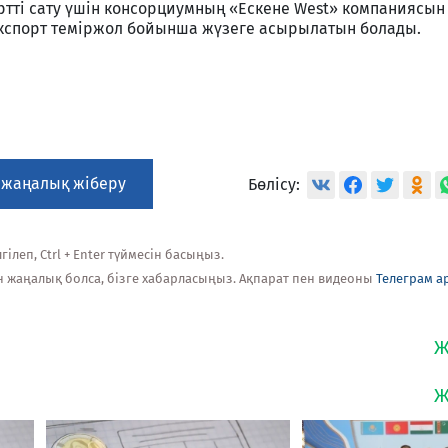
іртті сату үшін консорциумның «Ескене West» компаниясын
кспорт теміржол бойынша жүзеге асырылатын болады.
 жаңалық жіберу
Бөлісу:
ілеп, Ctrl + Enter түймесін басыңыз.
н жаңалық болса, бізге хабарласыңыз. Ақпарат пен видеоны
Телеграм а