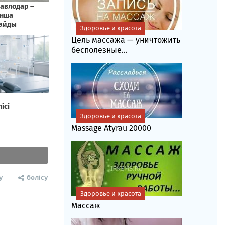
Здоровье и красота
Цель массажа — уничтожить
бесполезные...
Здоровье и красота
Massage Atyrau 20000
у
бөлісу
Здоровье и красота
Массаж