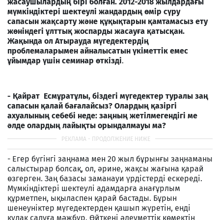
жасаушылардың бірі болған. 2012-2018 жылдардағы
мүмкіндіктері шектеулі жандардың өмір сүру
сапасын жақсарту және құқықтарын қамтамасыз ету
жөніндегі ұлттық жоспарды жасауға қатысқан.
Жақында ол Атырауда мүгедектердің
проблемаларымен айналысатын үкіметтік емес
ұйымдар үшін семинар өткізді
.
- Қайрат Есмұратұлы, біздегі мүгедектер туралы заң
сапасын қалай бағалайсыз? Олардың қазіргі
ахуалының себебі неде: заңның жетілмегендігі ме
әлде олардың лайықты орындалмауы ма?
- Егер бүгінгі заңнама мен 20 жыл бұрынғы заңнаманы
салыстырар болсақ, ол, әрине, жақсы жағына қарай
өзгерген. Заң базасы заманауи үрдістерді ескереді.
Мүмкіндіктері шектеулі адамдарға анағұрлым
құрметпен, ықыласпен қарай бастады. Бұрын
шенеуніктер мүгедектерден қашып жүретін, енді
құлақ салуға мәжбүр. Өйткені әлеуметтік көмектің