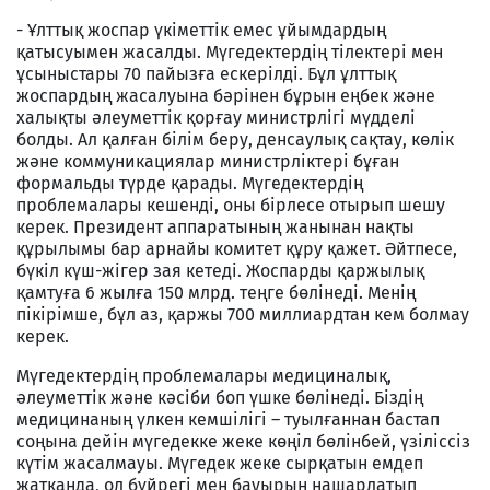
- Ұлттық жоспар үкіметтік емес ұйымдардың
қатысуымен жасалды. Мүгедектердің тілектері мен
ұсыныстары 70 пайызға ескерілді. Бұл ұлттық
жоспардың жасалуына бәрінен бұрын еңбек және
халықты әлеуметтік қорғау министрлігі мүдделі
болды. Ал қалған білім беру, денсаулық сақтау, көлік
және коммуникациялар министрліктері бұған
формальды түрде қарады. Мүгедектердің
проблемалары кешенді, оны бірлесе отырып шешу
керек. Президент аппаратының жанынан нақты
құрылымы бар арнайы комитет құру қажет. Әйтпесе,
бүкіл күш-жігер зая кетеді. Жоспарды қаржылық
қамтуға 6 жылға 150 млрд. теңге бөлінеді. Менің
пікірімше, бұл аз, қаржы 700 миллиардтан кем болмау
керек.
Мүгедектердің проблемалары медициналық,
әлеуметтік және кәсіби боп үшке бөлінеді. Біздің
медицинаның үлкен кемшілігі – туылғаннан бастап
соңына дейін мүгедекке жеке көңіл бөлінбей, үзіліссіз
күтім жасалмауы. Мүгедек жеке сырқатын емдеп
жатқанда, ол бүйрегі мен бауырын нашарлатып