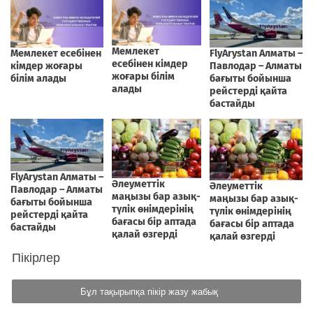
Пікірлер
Бұл тақырыпқа пікір жазу жабық