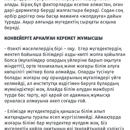
алады. Бірақ бұл факторларды есепке алмастан, оған
дәрі-дәрмектер беруді жалғастыра береді. Содан соң
әрбір дәрігер оны басқа маманға «жолдауға» дайын
тұрады. Ақыр аяғында мүгедектің сырқаты асқына
береді.
КОНВЕЙЕРГЕ АРНАЛҒАН КЕРЕМЕТ ЖҰМЫСШЫ
- Өзекті мәселелердің бірі – оқу. Егер мүгедектердің
мектеп бойынша білімдері азды-көпті жолға қойылған
болса (мұғалімдер олардың үйлеріне барып оқытуға
міндетті), орта техникалық және жоғары білім алуға
көпшілігі үміткер бола алмайды. Оларды түсінуге
болады: жоғары оқу орындарының мұғалімдері үйге
келмейді, ал институтқа өздігімен баруға бұлардың
мүмкіндіктері жоқ. Алайда білім алудан мәжбүрлі
түрде бас тарту, әрі қарай ол адамның жұмысқа
орналаса алмауына әкеп соғады ғой.
- Елімізде мүгедектердің қаншасы білім алып
жатқандығы туралы есеп жүргізілмейді. Аймақтарда
жоғары білімі бар мүгедектер мүлдем жоқ. Біз
мүгедектің қайда оқитынын өзі таңдайтындай үздіксіз