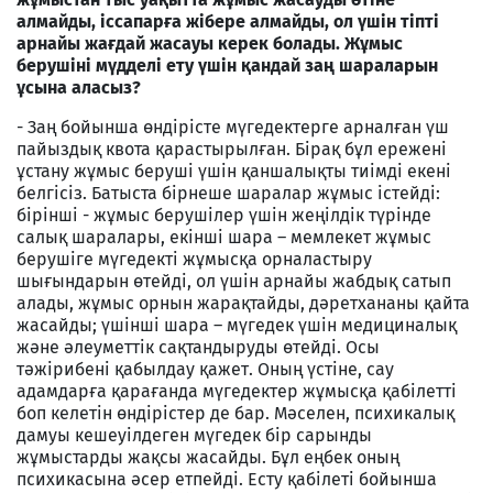
алмайды, іссапарға жібере алмайды, ол үшін тіпті
арнайы жағдай жасауы керек болады. Жұмыс
берушіні мүдделі ету үшін қандай заң шараларын
ұсына аласыз?
- Заң бойынша өндірісте мүгедектерге арналған үш
пайыздық квота қарастырылған. Бірақ бұл ережені
ұстану жұмыс беруші үшін қаншалықты тиімді екені
белгісіз. Батыста бірнеше шаралар жұмыс істейді:
бірінші - жұмыс берушілер үшін жеңілдік түрінде
салық шаралары, екінші шара – мемлекет жұмыс
берушіге мүгедекті жұмысқа орналастыру
шығындарын өтейді, ол үшін арнайы жабдық сатып
алады, жұмыс орнын жарақтайды, дәретхананы қайта
жасайды; үшінші шара – мүгедек үшін медициналық
және әлеуметтік сақтандыруды өтейді. Осы
тәжірибені қабылдау қажет. Оның үстіне, сау
адамдарға қарағанда мүгедектер жұмысқа қабілетті
боп келетін өндірістер де бар. Мәселен, психикалық
дамуы кешеуілдеген мүгедек бір сарынды
жұмыстарды жақсы жасайды. Бұл еңбек оның
психикасына әсер етпейді. Есту қабілеті бойынша