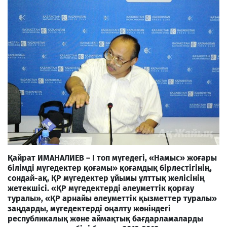
Қайрат ИМАНАЛИЕВ – І топ мүгедегі, «Намыс» жоғары
білімді мүгедектер қоғамы» қоғамдық бірлестігінің,
сондай-ақ, ҚР мүгедектер ұйымы ұлттық желісінің
жетекшісі. «ҚР мүгедектерді әлеуметтік қорғау
туралы», «ҚР арнайы әлеуметтік қызметтер туралы»
заңдарды, мүгедектерді оңалту жөніндегі
республикалық және аймақтық бағдарламаларды