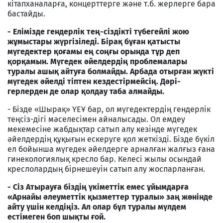
кітапханаларға, концерттерге және т.б. жерлерге бара
бастайды.
- Елімізде гендерлік тең-сіздікті түбегейлі жою
жұмыстары жүргізіледі. Бірақ бұған қатысты
мүгедектер қоғамы ең соңғы орында тұр деп
қорқамын. Мүгедек әйелдердің проблемалары
туралы ашық айтуға болмайды. Арбада отырған жүкті
мүгедек әйелді тіптен кездестірмейсің. Дәрі-
герлерден де олар қолдау таба алмайды.
- Бізде «Шырақ» ҮЕҰ бар, ол мүгедектердің гендерлік
теңсіз-дігі мәселесімен айналысады. Ол емдеу
мекемесіне жабдықтар сатып алу кезінде мүгедек
әйелдердің құқығын ескеруге қол жеткізді. Бізде бүкіл
ел бойынша мүгедек әйелдерге арналған жалғыз ғана
гинекологиялық кресло бар. Келесі жылы осындай
креслолардың бірнешеуін сатып алу жоспарланған.
- Сіз Атырауға біздің үкіметтік емес ұйымдарға
«Арнайы әлеуметтік қызметтер туралы» заң жөнінде
айту үшін келдіңіз. Ал олар бұл туралы мүлдем
естімеген боп шықты ғой.