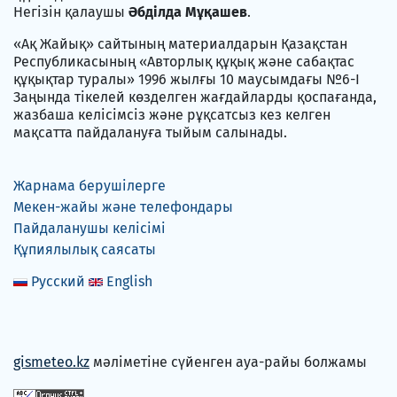
Негізін қалаушы
Әбділда Мұқашев
.
«Ақ Жайық» сайтының материалдарын Қазақстан
Республикасының «Авторлық құқық және сабақтас
құқықтар туралы» 1996 жылғы 10 маусымдағы №6-I
Заңында тікелей көзделген жағдайларды қоспағанда,
жазбаша келісімсіз және рұқсатсыз кез келген
мақсатта пайдалануға тыйым салынады.
Жарнама берушілерге
Мекен-жайы және телефондары
Пайдаланушы келісімі
Құпиялылық саясаты
Русский
English
gismeteo.kz
мәліметіне сүйенген ауа-райы болжамы