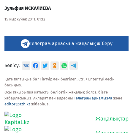
Зульфия ИСКАЛИЕВА
15 қыркүйек 2011, 01:12
Телеграм арнасына жаңалық жіберу
Бөлісу:
Қате таптыңыз ба? Тінтуірмен белгілеп, Ctrl + Enter түймесін
басыңыз.
Осы тақырыпқа қатысты бөлісетін жаңалық болса, бізге
хабарласыңыз. Ақпарат пен видеоны
Телеграм арнамызға
және
editor@azh.kz
жіберіңіз.