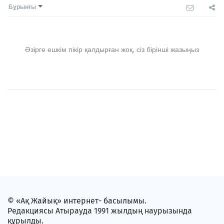
Бұрынғы
Әзірге ешкім пікір қалдырған жоқ, сіз бірінші жазыңыз
© «Ақ Жайық» интернет- басылымы.
Редакциясы Атырауда 1991 жылдың наурызында
құрылды.