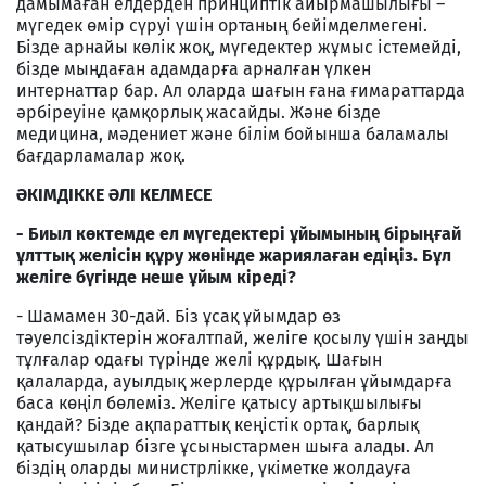
дамымаған елдерден принциптік айырмашылығы –
мүгедек өмір сүруі үшін ортаның бейімделмегені.
Бізде арнайы көлік жоқ, мүгедектер жұмыс істемейді,
бізде мыңдаған адамдарға арналған үлкен
интернаттар бар. Ал оларда шағын ғана ғимараттарда
әрбіреуіне қамқорлық жасайды. Және бізде
медицина, мәдениет және білім бойынша баламалы
бағдарламалар жоқ.
ӘКІМДІККЕ ӘЛІ КЕЛМЕСЕ
- Биыл көктемде ел мүгедектері ұйымының бірыңғай
ұлттық желісін құру жөнінде жариялаған едіңіз. Бұл
желіге бүгінде неше ұйым кіреді?
- Шамамен 30-дай. Біз ұсақ ұйымдар өз
тәуелсіздіктерін жоғалтпай, желіге қосылу үшін заңды
тұлғалар одағы түрінде желі құрдық. Шағын
қалаларда, ауылдық жерлерде құрылған ұйымдарға
баса көңіл бөлеміз. Желіге қатысу артықшылығы
қандай? Бізде ақпараттық кеңістік ортақ, барлық
қатысушылар бізге ұсыныстармен шыға алады. Ал
біздің оларды министрлікке, үкіметке жолдауға