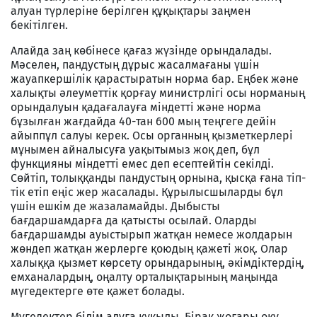
алуан түрлеріне берілген құқықтары заңмен
бекітілген.
Алайда заң көбінесе қағаз жүзінде орындалады.
Мәселен, пандустың дұрыс жасалмағаны үшін
жауапкершілік қарастыратын норма бар. Еңбек және
халықты әлеуметтік қорғау министрлігі осы норманың
орындалуын қадағалауға міндетті және норма
бұзылған жағдайда 40-тан 600 мың теңгеге дейін
айыппұл салуы керек. Осы органның қызметкерлері
мұнымен айналысуға уақытымыз жоқ деп, бұл
функцияны міндетті емес деп есептейтін секілді.
Сөйтіп, толыққанды пандустың орнына, қысқа ғана тіп-
тік етіп еңіс жер жасалады. Құрылысшыларды бұл
үшін ешкім де жазаламайды. Дыбысты
бағдаршамдарға да қатысты осылай. Оларды
бағдаршамды ауыстырып жатқан немесе жолдарын
жөндеп жатқан жерлерге қоюдың қажеті жоқ. Олар
халыққа қызмет көрсету орындарының, әкімдіктердің,
емханалардың, оңалту орталықтарының маңында
мүгедектерге өте қажет болады.
Мүгедектер білім алуға құқылы. Бірақ жоғары оқу