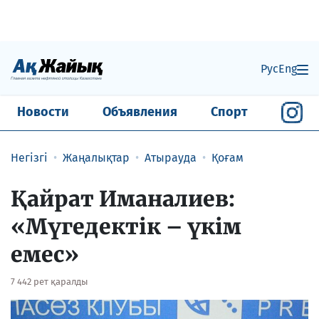
Рус
Eng
Новости
Объявления
Спорт
Негізгі
Жаңалықтар
Атырауда
Қоғам
Қайрат Иманалиев:
«Мүгедектік – үкім
емес»
7 442 рет қаралды