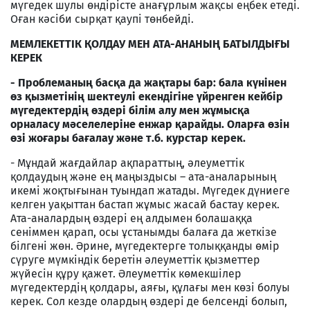
мүгедек шулы өндірісте анағұрлым жақсы еңбек етеді.
Оған кәсіби сырқат қаупі төнбейді.
МЕМЛЕКЕТТІК ҚОЛДАУ МЕН АТА-АНАНЫҢ БАТЫЛДЫҒЫ
КЕРЕК
- Проблеманың басқа да жақтары бар: бала күнінен
өз қызметінің шектеулі екендігіне үйренген кейбір
мүгедектердің өздері білім алу мен жұмысқа
орналасу мәселелеріне енжар қарайды. Оларға өзін
өзі жоғары бағалау және т.б. курстар керек.
- Мұндай жағдайлар ақпараттың, әлеуметтік
қолдаудың және ең маңыздысы – ата-аналарының
икемі жоқтығынан туындап жатады. Мүгедек дүниеге
келген уақыттан бастап жұмыс жасай бастау керек.
Ата-аналардың өздері ең алдымен болашаққа
сеніммен қарап, осы ұстанымды балаға да жеткізе
білгені жөн. Әрине, мүгедектерге толыққанды өмір
сүруге мүмкіндік беретін әлеуметтік қызметтер
жүйесін құру қажет. Әлеуметтік көмекшілер
мүгедектердің қолдары, аяғы, құлағы мен көзі болуы
керек. Сол кезде олардың өздері де белсенді болып,