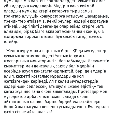
мүмкіндігіміз бар. Біз сол жерлердегі үкіметтік емес
ұйымдардың мүдделерін білдіріп қана қоймай,
олардың мүмкіндіктерін көтеруге тырысамыз,
гранттар алу үшін конкурстарға қатысуға шақырамыз,
тренингтер өткіземіз. Кейбіреулері өздерін қорғауын
өтінеді. Жергілікті деңгейде олар әкімдіктерге бата
алмайды, бірақ бізге ақпарат ұсынғаннан кейін, біз
жоғарыдан әрекет етеміз. Бұл сызба тиімді жұмыс
істейді.
- Желіні құру мақсаттарының бірі – ҚР-да мүгедектер
құқығын қорғау жөніндегі Ұлттық іс-қимыл
жоспарының мониторингісі боп табылады. Әлеуметтік
қызметтер мен денсаулық сақтау бөлімдерінің
есебінде ахуал қанағаттанарлықтай, бәрі де емдерін
алып, қажетті қозғалыс құралдарына қол
жеткізгендей көрінеді. Ал тікелей мүгедектердің
өздері-мен сөйлессең, атышулы «жеке әдістің» тек
қағаз жүзінде ғана екені анықталады. Протездер мен
мүгедектер арбасының төмен сапада екенін
айтпағанның өзінде, бәріне бірдей ем тағайындап,
бірдей жаттығулар кешенін ұсынады екен. Бұл туралы
қазір сіз не айта аласыз?