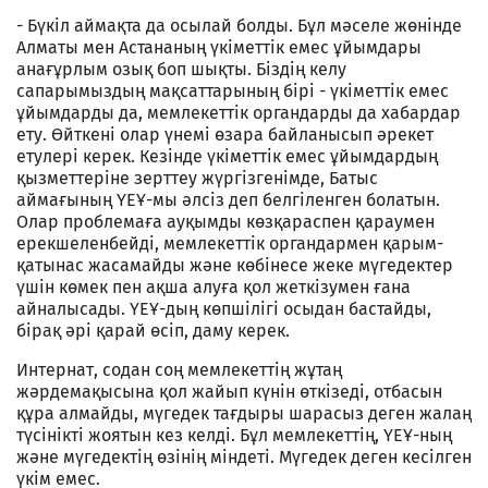
- Бүкіл аймақта да осылай болды. Бұл мәселе жөнінде
Алматы мен Астананың үкіметтік емес ұйымдары
анағұрлым озық боп шықты. Біздің келу
сапарымыздың мақсаттарының бірі - үкіметтік емес
ұйымдарды да, мемлекеттік органдарды да хабардар
ету. Өйткені олар үнемі өзара байланысып әрекет
етулері керек. Кезінде үкіметтік емес ұйымдардың
қызметтеріне зерттеу жүргізгенімде, Батыс
аймағының ҮЕҰ-мы әлсіз деп белгіленген болатын.
Олар проблемаға ауқымды көзқараспен қараумен
ерекшеленбейді, мемлекеттік органдармен қарым-
қатынас жасамайды және көбінесе жеке мүгедектер
үшін көмек пен ақша алуға қол жеткізумен ғана
айналысады. ҮЕҰ-дың көпшілігі осыдан бастайды,
бірақ әрі қарай өсіп, даму керек.
Интернат, содан соң мемлекеттің жұтаң
жәрдемақысына қол жайып күнін өткізеді, отбасын
құра алмайды, мүгедек тағдыры шарасыз деген жалаң
түсінікті жоятын кез келді. Бұл мемлекеттің, ҮЕҰ-ның
және мүгедектің өзінің міндеті. Мүгедек деген кесілген
үкім емес.