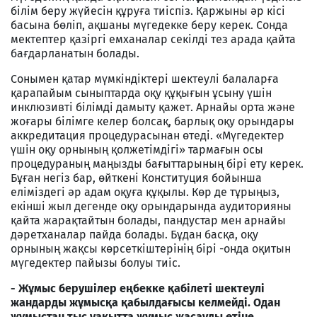
білім беру жүйесін құруға тиіспіз. Қаржыны әр кісі
басына бөліп, ақшаны мүгедекке беру керек. Сонда
мектептер қазіргі емханалар секілді тез арада қайта
бағдарланатын болады.
Сонымен қатар мүмкіндіктері шектеулі балаларға
қарапайым сыныптарда оқу құқығын ұсыну үшін
инклюзивті білімді дамыту қажет. Арнайы орта және
жоғары білімге келер болсақ, барлық оқу орындары
аккредитация процедурасынан өтеді. «Мүгедектер
үшін оқу орнының қолжетімдігі» тармағын осы
процедураның маңызды бағыттарының бірі ету керек.
Бұған негіз бар, өйткені Конституция бойынша
еліміздегі әр адам оқуға құқылы. Көр де тұрыңыз,
екінші жыл дегенде оқу орындарында аудиторияны
қайта жарақтайтын болады, пандустар мен арнайы
дәретханалар пайда болады. Бұдан басқа, оқу
орнының жақсы көрсеткіштерінің бірі -онда оқитын
мүгедектер пайызы болуы тиіс.
- Жұмыс берушілер еңбекке қабілеті шектеулі
жандарды жұмысқа қабылдағысы келмейді. Одан
жұмыстан тыс уақытта жұмыс жасауды өтіне