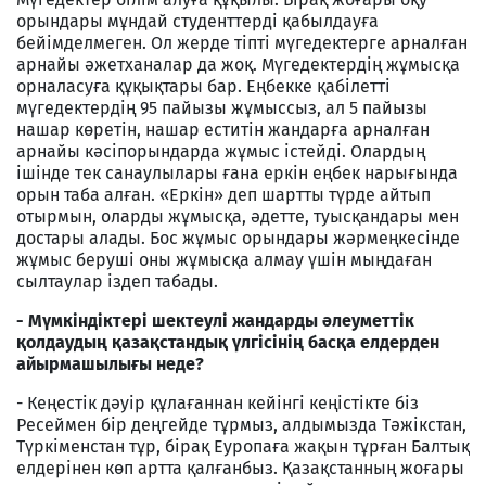
орындары мұндай студенттерді қабылдауға
бейімделмеген. Ол жерде тіпті мүгедектерге арналған
арнайы әжетханалар да жоқ. Мүгедектердің жұмысқа
орналасуға құқықтары бар. Еңбекке қабілетті
мүгедектердің 95 пайызы жұмыссыз, ал 5 пайызы
нашар көретін, нашар еститін жандарға арналған
арнайы кәсіпорындарда жұмыс істейді. Олардың
ішінде тек санаулылары ғана еркін еңбек нарығында
орын таба алған. «Еркін» деп шартты түрде айтып
отырмын, оларды жұмысқа, әдетте, туысқандары мен
достары алады. Бос жұмыс орындары жәрмеңкесінде
жұмыс беруші оны жұмысқа алмау үшін мыңдаған
сылтаулар іздеп табады.
- Мүмкіндіктері шектеулі жандарды әлеуметтік
қолдаудың қазақстандық үлгісінің басқа елдерден
айырмашылығы неде?
- Кеңестік дәуір құлағаннан кейінгі кеңістікте біз
Ресеймен бір деңгейде тұрмыз, алдымызда Тәжікстан,
Түркіменстан тұр, бірақ Еуропаға жақын тұрған Балтық
елдерінен көп артта қалғанбыз. Қазақстанның жоғары