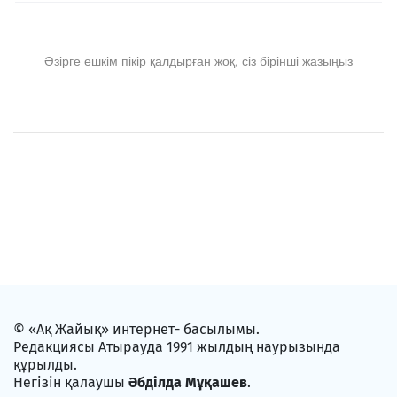
Әзірге ешкім пікір қалдырған жоқ, сіз бірінші жазыңыз
© «Ақ Жайық» интернет- басылымы.
Редакциясы Атырауда 1991 жылдың наурызында
құрылды.
Негізін қалаушы
Әбділда Мұқашев
.