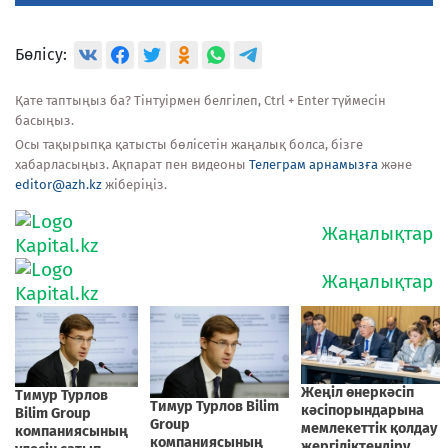
Бөлісу:
Қате таптыңыз ба? Тінтуірмен белгілеп, Ctrl + Enter түймесін
басыңыз.
Осы тақырыпқа қатысты бөлісетін жаңалық болса, бізге
хабарласыңыз. Ақпарат пен видеоны
Телеграм арнамызға
және
editor@azh.kz
жіберіңіз.