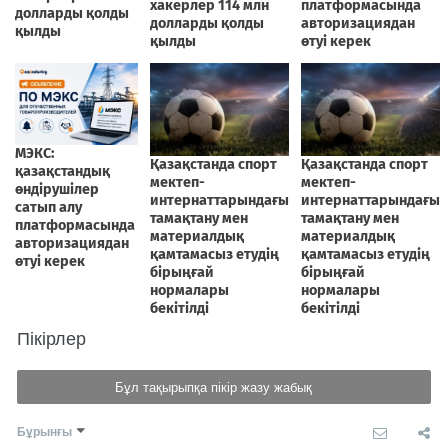
Пікірлер
Бұл тақырыпқа пікір жазу жабық
Бұрынғы