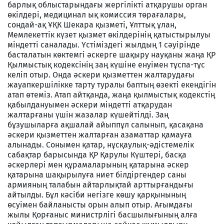
барлық облыстарындағы жергілікті атқарушы орган
өкілдері, медицинал ық комиссия төрағалары,
сондай-ақ ҰҚК Шекара қызметі, Ұлттық ұлан,
Мемлекеттік күзет қызмет өкілдерінің қатыстырылуы
міндетті саналады. Үстіміздегі жылдың 1 сәуірінде
басталатын көктемгі әскерге шақыру науқаны жаңа ҚР
Қылмыстық кодексінің заң күшіне енуімен тұспа-тұс
келіп отыр. Онда әскери қызметтен жалтарудағы
жауапкершілікке тарту туралы баптың өзекті екендігін
атап өтеміз. Атап айтқанда, жаңа қылмыстық кодекстің
қабылдануымен әскери міндетті атқарудан
жалтарғаны үшін жазалар күшейтілді. Заң
бұзушыларға ақшалай айыппұл салынып, қасақана
әскери қызметтен жалтарған азаматтар қамауға
алынады. Сонымен қатар, нұсқаулық-әдістемелік
сабақтар барысында ҚР Қарулы Күштері, басқа
әскерлері мен құрамаларының қатарына әскер
қатарына шақырылуға ниет білдіргендер саны
армияның талабын айтарлықтай арттырғандығы
айтылды. Бұл кәсіби негізге көшу қарқынының
өсуімен байланысты орын алып отыр. Ағымдағы
жылы Қорғаныс министрлігі басшылығының алға