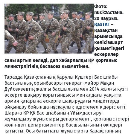
Фото:
nur.kz
Астана.
20 наурыз.
ҚазТАГ
–
Қазақстан
армиясында
келісімшарт
қызметіндегі
әскерилер
саны артып келеді, деп хабарлалды ҚР қорғаныс
министрлігінің баспасөз қызметінен.
Таразда Қазақстанның Қарулы Күштері Бас штабы
бастығының орынбасары генерал-майор Мұқан
Дүйсекеевтің жалпы басшылығымен 2014 жылғы күзгі
әскерге шақыру қорытындысы мен алдағы уақытта
армия қатарына әскерге шақырудағы міндеттерді
айқындау бойынша нұсқаулық-әдістемелік дәріс өтті.
Шараға ҚР ҚК Бас штабының Ұйымдастыру-
жұмылдыру жұмыстары департаменті, қорғаныс істері
жөніндегі департаменттер басшылығының өкілдері
қатысты. Осы бағыттағы жұмыстарға Қазақстанның