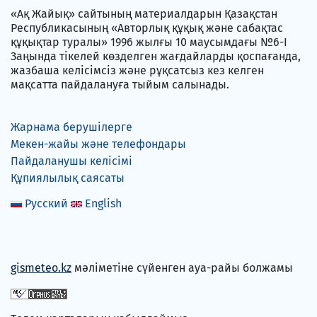
«Ақ Жайық» сайтының материалдарын Қазақстан
Республикасының «Авторлық құқық және сабақтас
құқықтар туралы» 1996 жылғы 10 маусымдағы №6-I
Заңында тікелей көзделген жағдайларды қоспағанда,
жазбаша келісімсіз және рұқсатсыз кез келген
мақсатта пайдалануға тыйым салынады.
Жарнама берушілерге
Мекен-жайы және телефондары
Пайдаланушы келісімі
Құпиялылық саясаты
Русский
English
gismeteo.kz
мәліметіне сүйенген ауа-райы болжамы