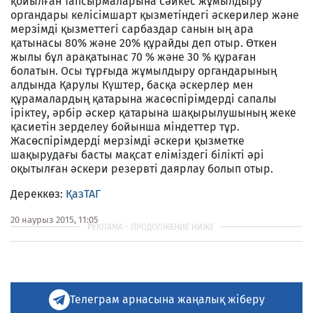
қойылған тапсырмаларына сәйкес жұмылдыру
органдары келісімшарт қызметіндегі әскерилер және
мерзімді қызметтегі сарбаздар санын ың ара
қатынасы 80% және 20% құрайды деп отыр. Өткен
жылы бұл арақатынас 70 % және 30 % құраған
болатын. Осы тұрғыда жұмылдыру органдарының
алдында Қарулы Күштер, басқа әскерлер мен
құрамалардың қатарына жасөспірімдерді сапалы
іріктеу, әрбір әскер қатарына шақырылушының жеке
қасиетін зерделеу бойынша міндеттер тұр.
Жасөспірімдерді мерзімді әскери қызметке
шақырудағы басты мақсат еліміздегі білікті әрі
оқытылған әскери резервті даярлау болып отыр.
Дереккөз:
ҚазТАГ
20 наурыз 2015, 11:05
Телеграм арнасына жаңалық жіберу