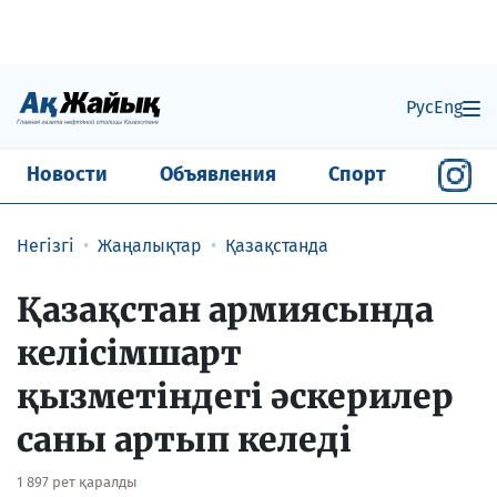
Рус
Eng
Новости
Объявления
Спорт
Негізгі
Жаңалықтар
Қазақстанда
Қазақстан армиясында
келісімшарт
қызметіндегі әскерилер
саны артып келеді
1 897 рет қаралды