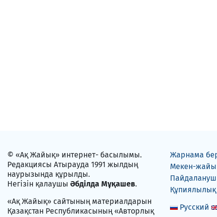
© «Ақ Жайық» интернет- басылымы.
Жарнама бе
Редакциясы Атырауда 1991 жылдың
Мекен-жайы
наурызында құрылды.
Пайдаланушы
Негізін қалаушы
Әбділда Мұқашев
.
Құпиялылық
«Ақ Жайық» сайтының материалдарын
Русский
Қазақстан Республикасының «Авторлық