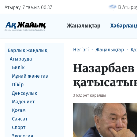
В Атырау
Атырау, 7 тамыз
00
37
Жаңалықтар
Хабарлан
Негізгі
Жаңалықтар
Қа
Барлық жаңалық
Атырауда
Назарбаев
Билік
Мұнай және газ
қатысатын
Пікір
Денсаулық
3 632 рет қаралды
Мәдениет
Қоғам
Саясат
Спорт
Экология