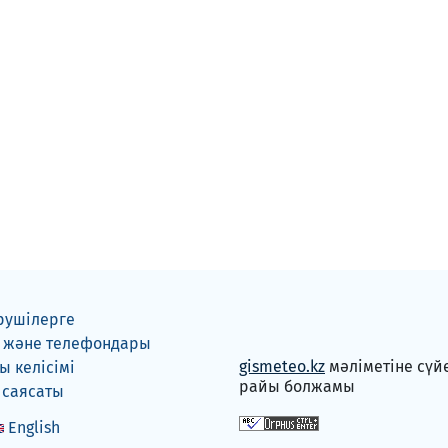
рушілерге
 және телефондары
gismeteo.kz
мәліметіне сүй
 келісімі
райы болжамы
 саясаты
English