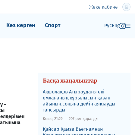
Жеке кабинет
Көз көрген
Спорт
Рус
Eng
Басқа жаңалықтар
Ақшолақов Атыраудағы екі
емхананың құрылысын қазан
айының соңына дейін аяқтауды
у –
тапсырды
сы
йелдерімен
Кеше, 21:29
207 рет қаралды
сатынына
​Қайсар Қамза Вьетнамнан