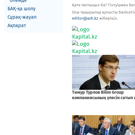
Әлемде
Қате таптыңыз ба? Тінтуірмен белг
БАҚ-қа шолу
Осы тақырыпқа қатысты бөлісеті
Сұрақ-жауап
editor@azh.kz
жіберіңіз.
Ақпарат