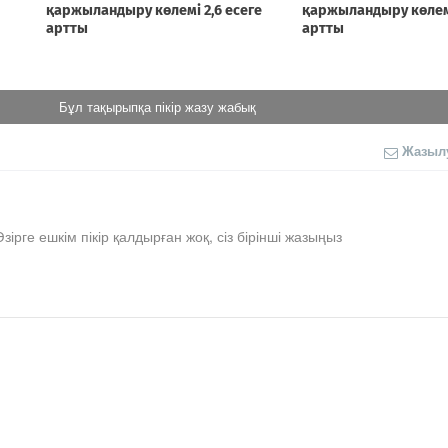
Бұл тақырыпқа пікір жазу жабық
Жазыл
Әзірге ешкім пікір қалдырған жоқ, сіз бірінші жазыңыз