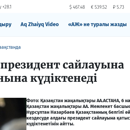
 +28.1
$ 467.48
€ 539.52
₽ 5.73
дыру
Aq Zhaiyq Video
«АЖ» не туралы жазды
зақстанда
 президент сайлауына
ына күдіктенеді
Фото: Қазақстан жаңалықтары АА.
АСТАНА, 6 на
Қазақстан жаңалықтары АА. Мемлекет басшы
Нұрсұлтан Назарбаев Қазақстанның белгілі ә
кездесуде алдағы президент сайлауына қаты
күдіктенетінін айтты.