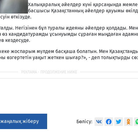
Халықаралық әйелдер күні қарсаңында мемле
басшысы Қазақстанның әйелдер қауымы өкіл
уін өткізуде.
талды. Негізінен бұл туралы идеяны әйелдер қолдады. Мен 
ен өз кандидатурамды ұсынуымды сұраған мыңдаған адамн
ев кездесуде.
еке жоспарым мүлдем басқаша болатын. Мен Қазақстанд
ны өзгертетін уақыт жеткен шығар?», - деп толықтырды сө
 жаңалық жіберу
Бөлісу: