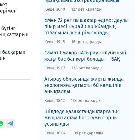
Қазақстанға экстрадицияланды
кет
Кеше, 20:10
127 рет қаралды
дерімен
«Мен 72 рет пышақтар едім»: даулы
пікір иесі Нұрай Серікбайдың
бүгінгі
отбасынан кешірім сұрады
ың хаттарын
Кеше, 19:15
161 рет қаралды
ы басқарып
​Самат Смақов «Атырау» клубының
зін
жаңа бас бапкері болады — БАҚ
Кеше, 19:07
178 рет қаралды
​Атырау облысында жарты жылда
экологияға қатысты 68 кемшілік
анықталды
Кеше, 18:12
133 рет қаралды
​Шілдеде қазақстандықтарға 104
мыңнан астам бос жұмыс орны
ұсынылды
Кеше, 18:04
109 рет қаралды