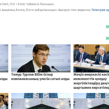
ілеп, Ctrl + Enter түймесін басыңыз.
н жаңалық болса, бізге хабарласыңыз. Ақпарат пен видеоны
Телеграм а