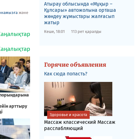
​Атырау облысында «Мұқыр –
Құлсары» автожолына орташа
рнамызға
және
жөндеу жұмыстары жалғасып
жатыр
Кеше, 18:01
113 рет қаралды
Горячие объявления
Как сюда попасть?
Здоровье и красота
Массаж классический Массаж
расслабляющий