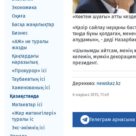
Экономика
Оқиға
«Көктем шуағы» атты кездес
Басқа жаңалықтар
«Қазір сайлау науқаны бас
Бизнес
таңда бұны қолдаған, мен
алудамын», - деді Назарба
«АЖ» не туралы
жазды
«Шынымды айтсам, менің ж
Қаңтардағы
келемін, мүмкін декорация
наразылық
президент.
«Прокурор» ісі
Таубаевтың ісі
Дереккөз:
newskaz.kz
Хаменованың ісі
6 наурыз 2015, 11:49
Қазақстанда
Матаевтар ici
«Жер митингілері»
туралы іс
Телеграм арнасына
Экс-әкiмнiң iсi