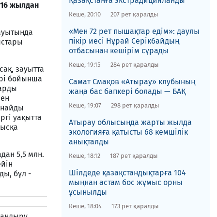
Қазақстанға экстрадицияланды
16 жылдан
Кеше, 20:10
207 рет қаралды
«Мен 72 рет пышақтар едім»: даулы
зауытында
пікір иесі Нұрай Серікбайдың
ыстары
отбасынан кешірім сұрады
Кеше, 19:15
284 рет қаралды
сақ, зауытта
рi бойынша
​Самат Смақов «Атырау» клубының
ларды
жаңа бас бапкері болады — БАҚ
шен
Кеше, 19:07
298 рет қаралды
ұнайды
ргi уақытта
​Атырау облысында жарты жылда
мысқа
экологияға қатысты 68 кемшілік
анықталды
дан 5,5 млн.
Кеше, 18:12
187 рет қаралды
ейiн
​Шілдеде қазақстандықтарға 104
ы, бұл -
мыңнан астам бос жұмыс орны
ұсынылды
Кеше, 18:04
173 рет қаралды
ландыру