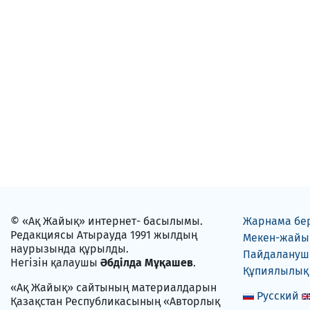
© «Ақ Жайық» интернет- басылымы.
Жарнама бе
Редакциясы Атырауда 1991 жылдың
Мекен-жайы
наурызында құрылды.
Пайдаланушы
Негізін қалаушы
Әбділда Мұқашев
.
Құпиялылық
«Ақ Жайық» сайтының материалдарын
Русский
Қазақстан Республикасының «Авторлық