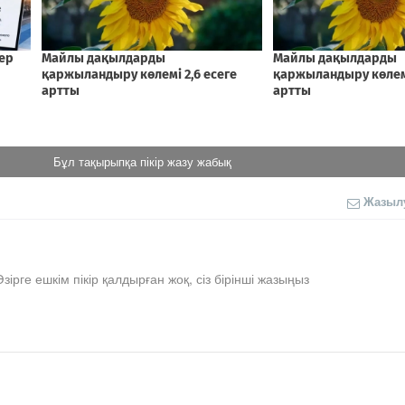
Бұл тақырыпқа пікір жазу жабық
Жазыл
Әзірге ешкім пікір қалдырған жоқ, сіз бірінші жазыңыз