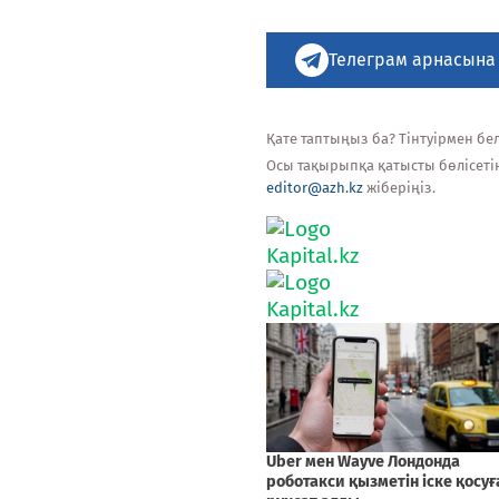
Телеграм арнасына
Қате таптыңыз ба? Тінтуірмен белг
Осы тақырыпқа қатысты бөлісеті
editor@azh.kz
жіберіңіз.