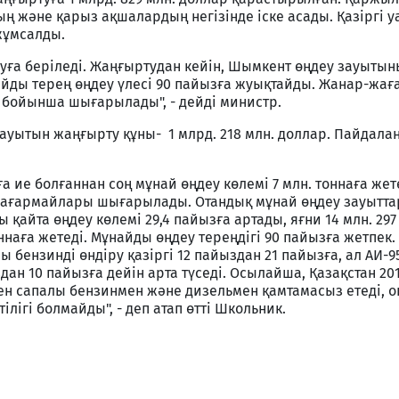
 және қарыз ақшалардың негiзiнде iске асады. Қазiргi у
жұмсалды.
ға берiледi. Жаңғыртудан кейiн, Шымкент өңдеу зауытыны
найды терең өңдеу үлесi 90 пайызға жуықтайды. Жанар-жа
 бойынша шығарылады", - дейдi министр.
ауытын жаңғырту құны- 1 млрд. 218 млн. доллар. Пайдалан
 ие болғаннан соң мұнай өңдеу көлемi 7 млн. тоннаға жете
жағармайлары шығарылады. Отандық мұнай өңдеу зауытт
 қайта өңдеу көлемi 29,4 пайызға артады, яғни 14 млн. 29
ннаға жетедi. Мұнайды өңдеу тереңдiгi 90 пайызға жетпек
 бензиндi өндiру қазiргi 12 пайыздан 21 пайызға, ал АИ-9
дан 10 пайызға дейiн арта түседi. Осылайша, Қазақстан 2
ен сапалы бензинмен және дизельмен қамтамасыз етедi, о
iлiгi болмайды", - деп атап өттi Школьник.