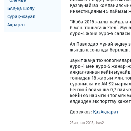
Әлемде
ҚазМұнайГаз компаниясының
БАҚ-қа шолу
инвестицияның 5 пайызы 
Сұрақ-жауап
"Жоба 2016 жылы пайдалану
Ақпарат
6 млн. тоннаға жетедi. Мұ
еуро-4 және еуро-5 сапасы
Ал Павлодар мұнай өңдеу з
жылдың соңында берiледi.
Зауыт жаңа технологияларға
еуро-4 мен еуро-5 жанар-
аяқталғаннан кейiн мұнайды
тоннадан 18 жарым млн. то
сұранысқа ие АИ-92 маркалы
бензинi бойынша 0,7 пайыз
кейiн өз нарығын толығым
елдерден экспорттау қажетт
Дереккөз:
ҚазАқпарат
23 ақпан 2015, 14:42