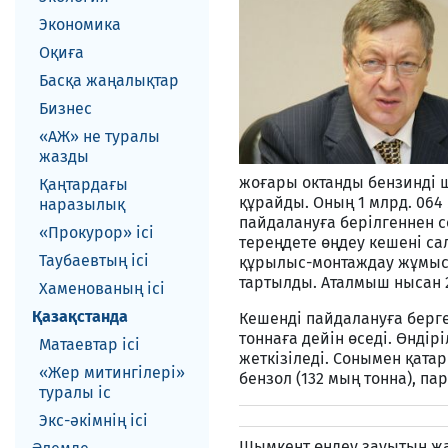
Экономика
Оқиға
Басқа жаңалықтар
Бизнес
«АЖ» не туралы
жазды
жоғары октанды бензиндi 
Қаңтардағы
құрайды. Оның 1 млрд. 064
наразылық
пайдалануға берiлгеннен 
«Прокурор» ісі
тереңдете өңдеу кешенi сал
Таубаевтың ісі
құрылыс-монтаждау жұмыст
тартылды. Аталмыш нысан 20
Хаменованың ісі
Қазақстанда
Кешендi пайдалануға берге
тоннаға дейiн өседi. Өндiр
Матаевтар ici
жеткiзiледi. Сонымен қата
«Жер митингілері»
бензол (132 мың тонна), па
туралы іс
Экс-әкiмнiң iсi
Шымкент өңдеу зауытын жа