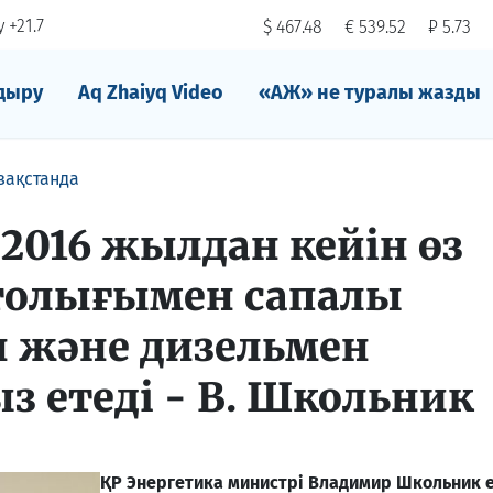
 +21.7
$ 467.48
€ 539.52
₽ 5.73
дыру
Aq Zhaiyq Video
«АЖ» не туралы жазды
зақстанда
 2016 жылдан кейiн өз
толығымен сапалы
 және дизельмен
з етедi - В. Школьник
ҚР Энергетика министрi Владимир Школьник е