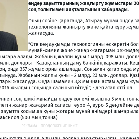
өңдеу зауыттарының жаңғырту жұмыстары 20
соң толығымен аяқталатынын хабарлады.
Оның сөзiне қарағанда, Атырау мұнай өңдеу 
технологияны жаңғырту және қайта құру жұм
жалғасуда.
"Өте кең ауқымды технологияны ескеретiн бол
мұнай-химия және жанар-жағармай режимде
шығара алады. Жобаның жалпы құны 1 млрд. 098 млн. дол
 млн. доллары - Қазақстанның даму банкiнiң қаражаты. Ке
соң, онда 357 жұмыс орны ашылады. Сонымен қатар онда м
ынуда. Жобаның жалпы құны - 2 млрд. 23 млн. доллар. Қазi
ары жасалуда. Онда шамамен 3,8 мыңнан астам адам жұ
16 жылдың соңында салынып бiтедi", - деп атап өттi ол.
ннен соң, шикi мұнайды өңдеу көлемi жылына 5 млн. тонна
iлетiн жанар-жағармай сапасы еуро-4, еуро-5 деңгейiне д
р зауытта қосымша құны жоғары мұнай өнiмдерi шығарылад
раксилол (500 мың тонна).
ңғыртуға 1 млрд. 829 млн. доллар қарастырылған. Қаржы