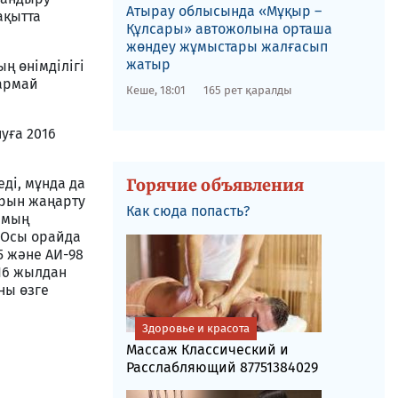
​Атырау облысында «Мұқыр –
ақытта
Құлсары» автожолына орташа
жөндеу жұмыстары жалғасып
жатыр
ң өнiмдiлiгi
ғармай
Кеше, 18:01
165 рет қаралды
уға 2016
дi, мұнда да
Горячие объявления
арын жаңарту
Как сюда попасть?
7 мың
. Осы орайда
5 және АИ-98
016 жылдан
ны өзге
Здоровье и красота
Массаж Классический и
Расслабляющий 87751384029