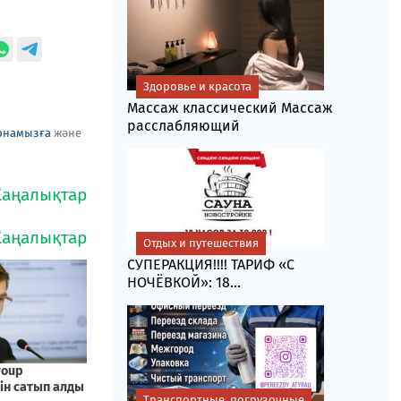
Здоровье и красота
Массаж классический Массаж
расслабляющий
рнамызға
және
Отдых и путешествия
СУПЕРАКЦИЯ!!!! ТАРИФ «C
НОЧЁВКОЙ»: 18...
Транспортные, погрузочные