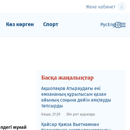
Жеке кабинет
Көз көрген
Спорт
Рус
Eng
Басқа жаңалықтар
Ақшолақов Атыраудағы екі
емхананың құрылысын қазан
айының соңына дейін аяқтауды
тапсырды
Кеше, 21:29
304 рет қаралды
​Қайсар Қамза Вьетнамнан
лдегi мұнай