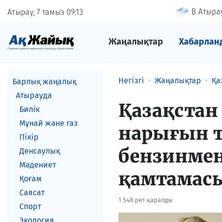
В Атырау
Атырау, 7 тамыз
09
13
Жаңалықтар
Хабарлан
Негізгі
Жаңалықтар
Қа
Барлық жаңалық
Атырауда
Қазақстан
Билік
Мұнай және газ
нарығын 
Пікір
бензинмен
Денсаулық
Мәдениет
қамтамасы
Қоғам
Саясат
1 548 рет қаралды
Спорт
Экология