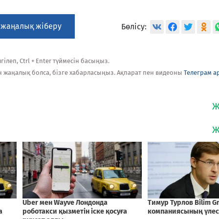
 жаңалық жіберу
Бөлісу:
ілеп, Ctrl + Enter түймесін басыңыз.
н жаңалық болса, бізге хабарласыңыз. Ақпарат пен видеоны
Телеграм а