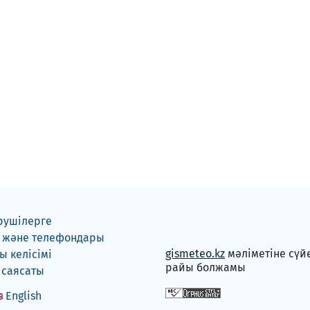
рушілерге
 және телефондары
gismeteo.kz
мәліметіне сүй
 келісімі
райы болжамы
 саясаты
English