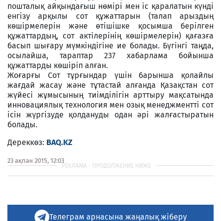
пошталық айқындағыш нөмірі мен іс қаралатын күнді
енгізу арқылы сот құжаттарын (талап арыздың
көшірмелерін және өтішішке қосымша берілген
құжаттардың, сот актілерінің көшірмелерін) қағазға
басып шығару мүмкіндігіне ие болады. Бүгінгі таңда,
осылайша, тараптар 237 хабарлама бойынша
құжаттарды көшіріп алған.
Жоғарғы Сот тұрғындар үшін барынша қолайлы
жағдай жасау және тұтастай алғанда Қазақстан сот
жүйесі жұмысының тиімділігін арттыру мақсатында
инновациялық технология мен озық менеджментті сот
ісін жүргізуде қолдануды одан әрі жалғастыратын
болады.
Дереккөз:
BAQ.KZ
23 ақпан 2015, 12:03
Телеграм арнасына жаңалық жіберу