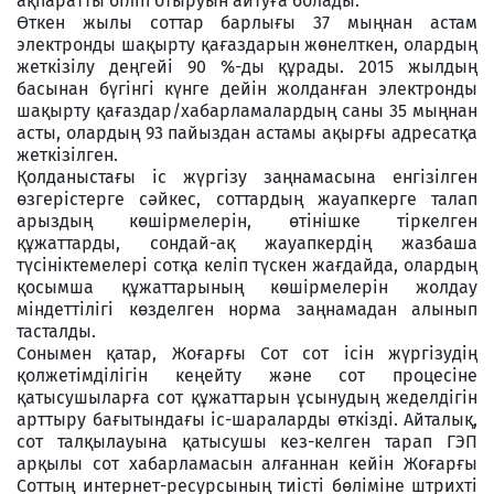
ақпаратты біліп отыруын айтуға болады.
Өткен жылы соттар барлығы 37 мыңнан астам
электронды шақырту қағаздарын жөнелткен, олардың
жеткізілу деңгейі 90 %-ды құрады. 2015 жылдың
басынан бүгінгі күнге дейін жолданған электронды
шақырту қағаздар/хабарламалардың саны 35 мыңнан
асты, олардың 93 пайыздан астамы ақырғы адресатқа
жеткізілген.
Қолданыстағы іс жүргізу заңнамасына енгізілген
өзгерістерге сәйкес, соттардың жауапкерге талап
арыздың көшірмелерін, өтінішке тіркелген
құжаттарды, сондай-ақ жауапкердің жазбаша
түсініктемелері сотқа келіп түскен жағдайда, олардың
қосымша құжаттарының көшірмелерін жолдау
міндеттілігі көзделген норма заңнамадан алынып
тасталды.
Сонымен қатар, Жоғарғы Сот сот ісін жүргізудің
қолжетімділігін кеңейту және сот процесіне
қатысушыларға сот құжаттарын ұсынудың жеделдігін
арттыру бағытындағы іс-шараларды өткізді. Айталық,
сот талқылауына қатысушы кез-келген тарап ГЭП
арқылы сот хабарламасын алғаннан кейін Жоғарғы
Соттың интернет-ресурсының тиісті бөліміне штрихті