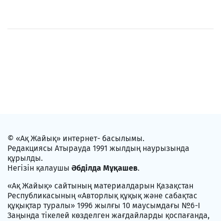
© «Ақ Жайық» интернет- басылымы.
Редакциясы Атырауда 1991 жылдың наурызында
құрылды.
Негізін қалаушы
Әбділда Мұқашев
.
«Ақ Жайық» сайтының материалдарын Қазақстан
Республикасының «Авторлық құқық және сабақтас
құқықтар туралы» 1996 жылғы 10 маусымдағы №6-I
Заңында тікелей көзделген жағдайларды қоспағанда,