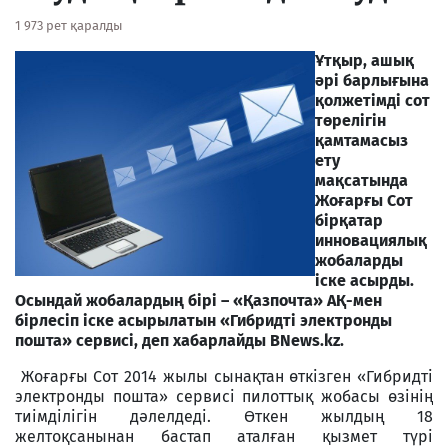
1 973 рет қаралды
Ұтқыр, ашық
әрі барлығына
қолжетімді сот
төрелігін
қамтамасыз
ету
мақсатында
Жоғарғы Сот
бірқатар
инновациялық
жобаларды
іске асырды.
Осындай жобалардың бірі – «Қазпочта» АҚ-мен
бірлесіп іске асырылатын «Гибридті электронды
пошта» сервисі, деп хабарлайды BNews.kz.
Жоғарғы Сот 2014 жылы сынақтан өткізген «Гибридті
электронды пошта» сервисі пилоттық жобасы өзінің
тиімділігін дәлелдеді. Өткен жылдың 18
желтоқсанынан бастап аталған қызмет түрі