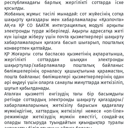
республикадағы барлық жергілікті соттарда іске
қосылды.
Жобаның жұмыс тәсілі мынадай: сот жүйесінің сотқа
шақырту қағаздары мен хабарламалары «Қазпочта»
АҚ-ға ҚР СО БААТЖ интеграциялық модулі арқылы
электронды түрде жіберіледі. Ақырғы адресатқа жеті
күн ішінде жіберу үшін почта қызметкерлері шақырту
хабарламаларын қағазға басып шығарып, пошталық
конвертпен қаптайды.
ҚР Жоғарғы соты баспасөз қызметінің ақпаратынша,
жергілікті соттардан шыққан электронды
шақыртулар/хабарламалар пошталық байланыс
бөлімшелерінің орналасу қашықтығына қарамастан,
пошта байланыс бөлімшелері қызметкерлерінің одан
әрі өңдеуі үшін оларға санаулы минуттарда жеткізіліп,
шұғыл қабылданады.
Аталған қызметті енгізудің тағы бір басымдығы
ретінде соттардың электронды шақырту қағаздары/
хабарламаларының жеткізілу барысын қадағалау
мүмкіндігіне, хаттардың жеткізілуі немесе «on-line»
режимінде жеткізудің мүмкін еместігі, сондай-ақ
оларды тапсыруда туындайтын қиындықтар туралы