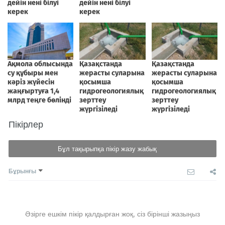
Пікірлер
Бұл тақырыпқа пікір жазу жабық
Бұрынғы
Әзірге ешкім пікір қалдырған жоқ, сіз бірінші жазыңыз