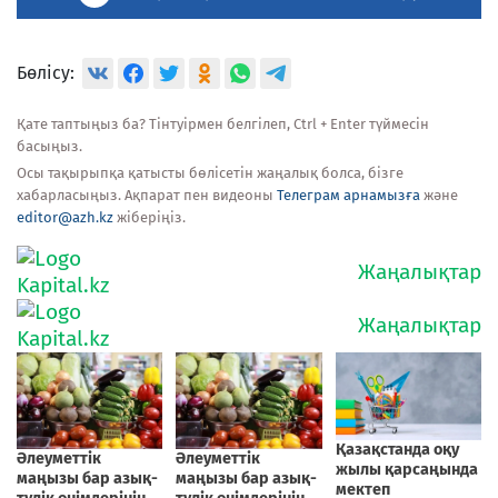
Бөлісу:
Қате таптыңыз ба? Тінтуірмен белгілеп, Ctrl + Enter түймесін
басыңыз.
Осы тақырыпқа қатысты бөлісетін жаңалық болса, бізге
хабарласыңыз. Ақпарат пен видеоны
Телеграм арнамызға
және
editor@azh.kz
жіберіңіз.