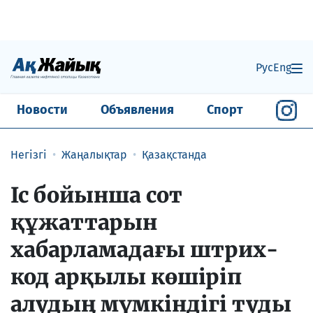
Рус
Eng
Новости
Объявления
Спорт
Негізгі
Жаңалықтар
Қазақстанда
Іс бойынша сот
құжаттарын
хабарламадағы штрих-
код арқылы көшіріп
алудың мүмкіндігі туды