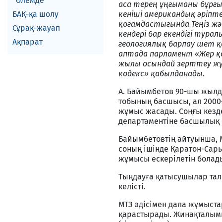
Әлемде
аса терең ұңғыманы бұрғы
БАҚ-қа шолу
кеніші американдық әріпте
қоғамдастығында Теңіз жә
Сұрақ-жауап
кендері бар екендігі тура
Ақпарат
геологиялық барлау шет қ
аптада парламент «Жер қо
жылы осындай зерттеу жұ
кодекс» қабылданады.
А. Байымбетов 90-шы жылда
тобының басшысы, ал 200
жұмыс жасады. Соңғы кезде
департаментіне басшылық е
Байымбетовтің айтуынша, М
соның ішінде Қаратон-Сар
жұмысы ескерілетін болад
Тыңдауға қатысушылар талқ
келісті.
МТЗ әдісімен дала жұмыст
қарастырады. Жинақталымы