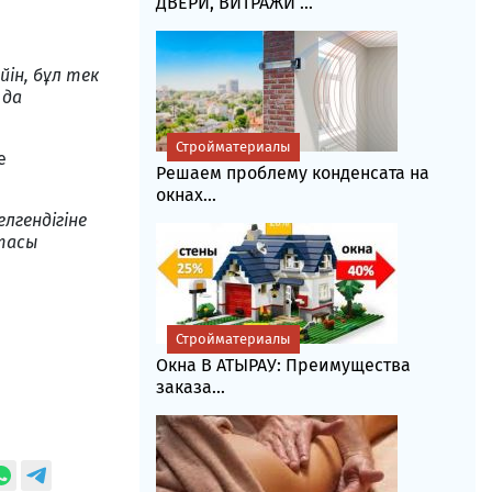
ДВЕРИ, ВИТРАЖИ ...
ін, бұл тек
 да
Стройматериалы
е
Решаем проблему конденсата на
окнах...
лгендігіне
тасы
Стройматериалы
Окна В АТЫРАУ: Преимущества
заказа...