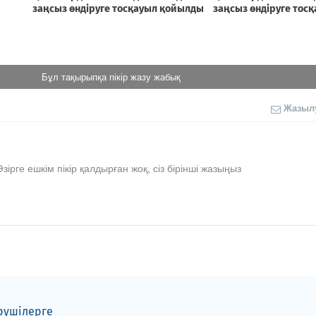
Бұл тақырыпқа пікір жазу жабық
Жазыл
Әзірге ешкім пікір қалдырған жоқ, сіз бірінші жазыңыз
рушілерге