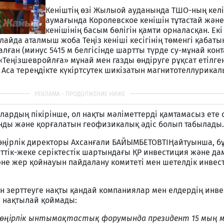
Кеніштің өзі Жылыой ауданында ТШО-ның кел
аумағында Королевское кенішін тұтастай және
кенішінің басым бөлігін қамти орналасқан. Екі
лайда аталмыш жоба Теңіз кеніші кесігінің төменгі қабат
лған (минус 5415 м белгісінде шартты түрде су-мұнай конт
«Теңізшевройлға» мұнай мен газды өндіруге рұқсат етілге
. Аса тереңдікте күкіртсутек шикізатын магнитотеллурикал
рдың пікірінше, ол нақты мәліметтерді қамтамасыз ете 
нды және қорғалатын геофизикалық әдіс болып табылады.
ңірлік директоры Ахсанғали БАЙЫМБЕТОВТІҢайтуынша, бұ
ттік-жеке серіктестік шартындағы ҚР инвестиция және да
әне жер қойнауын пайдалану комитеті мен шетелдік инвес
н зерттеуге нақты қандай компаниялар мен елдердің инв
 нақтылай қоймады:
 өңірлік ынтымақтастық форумында президент 15 мың м