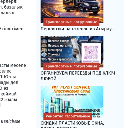
керлерді
п, базалық
алалық
Транспортные, погрузочные
тіндігімен
Перевозки на газелле из Атырау...
басты мәселе
Транспортные, погрузочные
селесі
ОРГАНИЗУЕМ ПЕРЕЕЗДЫ ПОД КЛЮЧ
е ТШО-ны
ЛЮБОЙ...
лады деп
О өз
 қоймай
012 жылы
і
Ремонтно-строительные
келісімге
СКИДКИ.ПЛАСТИКОВЫЕ ОКНА,