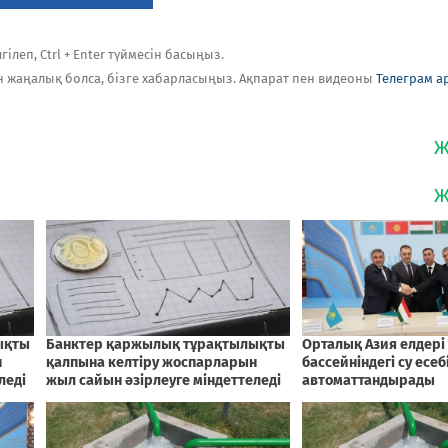
ілеп, Ctrl + Enter түймесін басыңыз.
н жаңалық болса, бізге хабарласыңыз. Ақпарат пен видеоны
Телеграм а