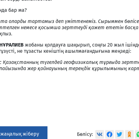
нда бар ма?
ақта оларды тартамыз деп үміттенеміз. Сырыммен бөлісей
ерттелген немесе қосымша зерттеуді қажет ететін басқа
қпыз.
 НҰРАЛИЕВ
жобаны қолдауға шақырып, соңғы 20 жыл ішінд
 тұзүсті, не тұзасты кеніштің ашылмағандығына меңзеді:
тыс Қазақстанның түгелдей геофизикалық тұрғыда зертте
пайызында жер қойнауының тереңдік құрылымының кар
 жаңалық жіберу
Бөлісу: