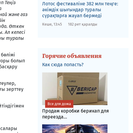
п Теңіз
Лотос фестиваліне​ 382 млн теңге:
а
әкімдік шығындар туралы
най және газ
сүрақтарға жауап бермеді
йін
Кеше, 13:45
182 рет қаралды
уда. Өткен
 Ал келесі
ауы туралы
 бөлімі
Горячие объявления
торы болып
Как сюда попасть?
 басқару
теулер,
ғы зерттеу
Все для дома
тіндігімен
Продам коробки берикап для
переезда...
нсалары