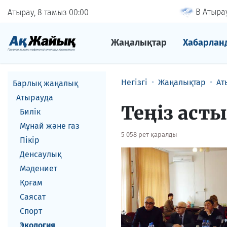
В Атырау
Атырау, 8 тамыз
00
00
Жаңалықтар
Хабарлан
Негізгі
Жаңалықтар
Ат
Барлық жаңалық
Атырауда
Теңіз асты
Билік
Мұнай және газ
5 058 рет қаралды
Пікір
Денсаулық
Мәдениет
Қоғам
Саясат
Спорт
Экология