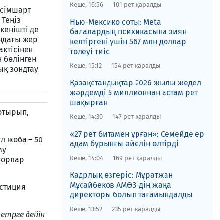
Кеше, 16:56
101 рет қаралды
ісімшарт
 Теңіз
Нью-Мексико соты​: Meta
 кенішті де
балалардың психикасына зиян
ындағы жер
келтіргені үшін 567 млн доллар
актісінен
төлеуі тиіс
н бөлінген
Кеше, 15:12
154 рет қаралды
ық зондтау
Қазақстандықтар 2026 жылы жедел
жәрдемді 5 миллионнан астам рет
шақырған
отырып,
Кеше, 14:30
147 рет қаралды
«27 рет битамен ұрған»: Семейде ер
л жоба – 50
адам бұрынғы әйелін өлтірді
му
Кеше, 14:04
169 рет қаралды
торлар
Кадрлық өзгеріс: Мұратжан
Мұсайбеков АМӨЗ-дің жаңа
естиция
директоры болып ​тағайындалды
Кеше, 13:52
235 рет қаралды
етрге дейін