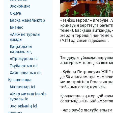
Экономика
Оқиға
Басқа жаңалықтар
«Теңізшевройл» игеруде. А
қойнауын зерттеуге бағытта
Бизнес
төмен). Басқаша айтқанда, 
«АЖ» не туралы
жердің тереңдігінен төмен
жазды
(МТЗ) әдісімен іздемекші.
Қаңтардағы
наразылық
Тыңдауды ұйымдастырушыла
«Прокурор» ісі
анағұрлым терең, аз шығы
Таубаевтың ісі
«Кубера Петролеум» ЖШС ө
Хаменованың ісі
де 50 арасалмақта мемлеке
Қазақстанда
министрлігінің Геология ж
Матаевтар ici
тобының ортақ жұмысы.
«Жер митингілері»
Қазақстанның жер қойнауы
туралы іс
салатындығын Байымбетов
Экс-әкiмнiң iсi
- Атырауда таяуда өткен