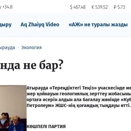
 +34.8
$ 467.48
€ 539.52
₽ 5.73
дыру
Aq Zhaiyq Video
«АЖ» не туралы жазды
ырауда
Экология
нда не бар?
Атырауда «Тереңдіктегі Теңіз» учаскесінде м
жер қойнауын геологиялық зерттеу жобасын
ортаға әсерін алдын ала бағалау жөнінде «Ку
Петролеум» ЖШС-нің қоғамдық тыңдауы өтті.
КӨШПЕЛІ ПАРТИЯ