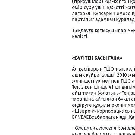
(тіркеушілер) кез-келген 
өмір сүру үшін қажетті жа
лагерьді Құлсары немесе 
партия 37 адамнан құралад
Тыңдауға қатысушылар мұн
келісті.
«БҰЛ ТЕК БАСЫ ҒАНА»
Ал кәсіпорын ТШО-ның келі
ашық күйде қалды. 2010 жы
жөніндегі үкімет пен ТШО а
Теңіз кенішінде 41-ші ұңғы
айыптаған болатын. «Теңі
тарапына айтылған бүкіл 
өндіруге құқылы екенін мә
«Шеврон» корпорациясының
ЕЛУБАЕВхабарлаған еді. Қа
- Олармен геология комит
келетін боламыз, -
деп жау