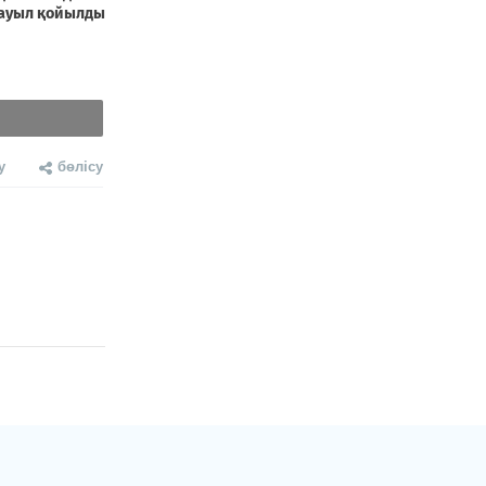
у
бөлісу