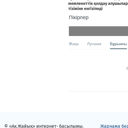
Пікірлер
Жаңа
Лучшие
Бұрынғы
© «Ақ Жайық» интернет- басылымы.
Жарнама бе