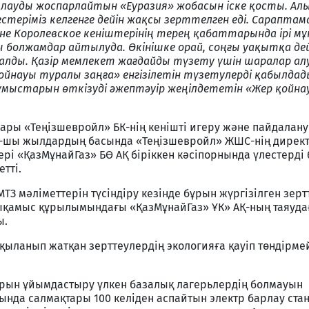
лауды жоспарлайтын «Еуразия» жобасын іске қосты. Алы
стеріміз келгенге дейін жақсы зерттелген еді. Сараптам
не Королевское кеніштерінің терең қабаттарында ірі мұ
лы болжамдар айтылуда. Өкінішке орай, соңғы уақытқа де
алды. Қазір мемлекет жағдайды түзету үшін шаралар ал
йнауы туралы заңға» енгізілетін түзетулерді қабылдады.
мыстарын өткізуді әжептәуір жеңілдететін «Жер қойн
ры «Теңізшевройл» БК-нің кенішті игеру және пайдалану
0-шы жылдардың басында «Теңізшевройл» ЖШС-нің дирек
рі «ҚазМұнайГаз» БӨ АҚ біріккен кәсіпорнында үлестерді
тті.
ТЗ мәліметтерін түсіндіру кезінде бұрын жүргізілген зерт
ықамыс құрылымындағы «ҚазМұнайГаз» ҰК» АҚ-ның таяуда
ы.
ыланып жатқан зерттеулердің экологияға қауіп төндірмей
арын ұйымдастыру үлкен базалық лагерьлердің болмауын
нда салмақтары 100 келіден аспайтын электр барлау ста