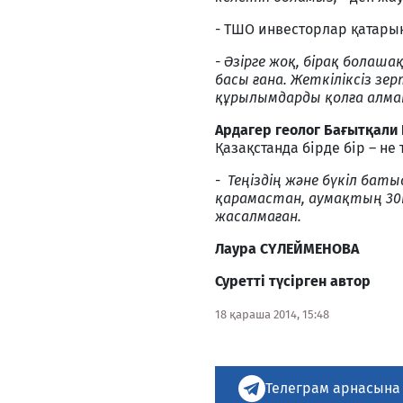
- ТШО инвесторлар қатары
- Әзірге жоқ, бірақ болаш
басы ғана. Жеткіліксіз з
құрылымдарды қолға алма
Ардагер геолог Бағытқали
Қазақстанда бірде бір – не
-
Теңіздің және бүкіл ба
қарамастан, аумақтың
30
жасалмаған.
Лаура СҮЛЕЙМЕНОВА
Суретті түсірген автор
18 қараша 2014, 15:48
Телеграм арнасына