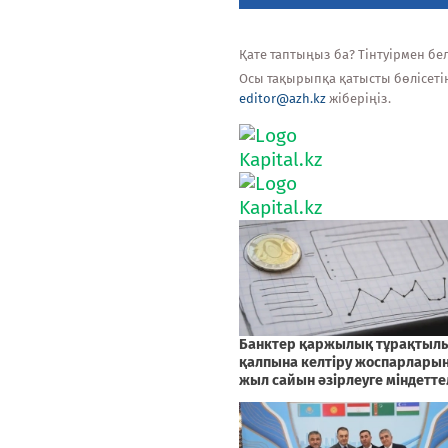
Қате таптыңыз ба? Тінтуірмен белг
Осы тақырыпқа қатысты бөлісеті
editor@azh.kz
жіберіңіз.