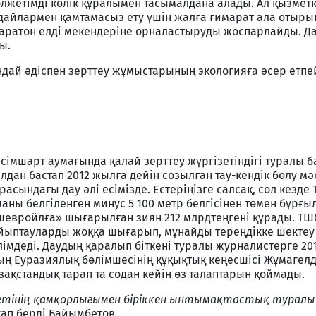
қолжетімді көлік құралымен тасымалдана алады. Ал қызмет
ғдайлармен қамтамасыз ету үшін жалға ғимарат ала отыры
Қаратон елді мекендеріне орналастыруды жоспарлайды. Д
ы.
дай әдіспен зерттеу жұмыстарының экологияға әсер етпей
сімшарт аумағында қалай зерттеу жүргізетіндігі туралы 
лдан бастап 2012 жылға дейін созылған тау-кендік бөлу мә
расындағы дау әлі есімізде. Естеріңізге салсақ, сол кезд
маны белгіленген минус 5 100 метр белгісінен төмен бұрғы
зшевройлға» шығарылған зиян 212 млрдтеңгені құрады. ТШ
айыптауларды жоққа шығарып, мұнайды тереңдікке шектеу
лімдеді. Даудың қаралып біткені туралы журналистерге 2
 Еуразиялық бөлімшесінің құқықтық кеңесшісі Жұмагелд
зақстандық тарап та содан кейін өз талаптарын қоймады.
етінің қамқорлығымен біріккен ынтымақтастық туралы 
ап берді Байымбетов.