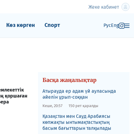
Жеке кабинет
Көз көрген
Спорт
Рус
Eng
Басқа жаңалықтар
емлекеттік
Атырауда ер адам үй ауласында
ың қоршаған
әйелін ұрып-соққан
бера
Кеше, 20:57
150 рет қаралды
Қазақстан мен Сауд Арабиясы
көпжақты ынтымақтастықтың
басым бағыттарын талқылады