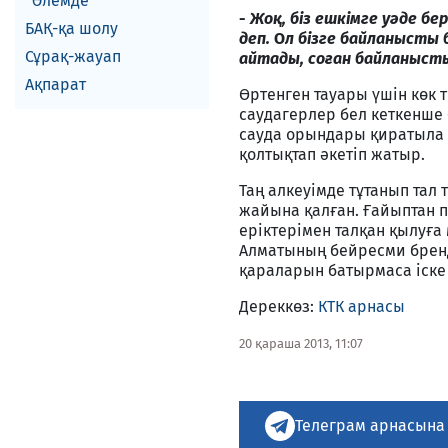
Әлемде
-
Жоқ, біз ешкімге уәде бе
БАҚ-қа шолу
деп.
О
л бізге байланысты
Сұрақ-жауап
айтады, соған байланыст
Ақпарат
Өртенген тауары үшін көк
саудагерлер бел кеткенше 
сауда орындары қиратыла б
қолтықтап әкетіп жатыр.
Таң алкеуімде тұтанып тал 
жайына қалған. Ғайыптан п
еріктерімен талқан қылуға
Алматының бейресми бренд
қараларын батырмаса іске 
Дереккөз:
КТК арнасы
20 қараша 2013, 11:07
Телеграм арнасына