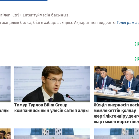
ілеп, Ctrl + Enter түймесін басыңыз.
н жаңалық болса, бізге хабарласыңыз. Ақпарат пен видеоны
Телеграм а