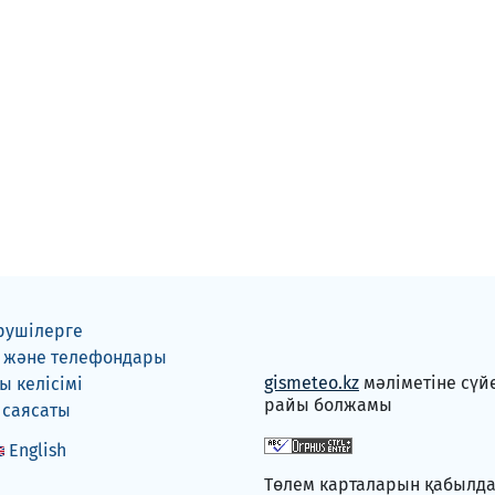
рушілерге
 және телефондары
gismeteo.kz
мәліметіне сүй
 келісімі
райы болжамы
 саясаты
English
Төлем карталарын қабылд