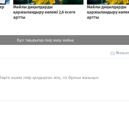
Бұл тақырыпқа пікір жазу жабық
Жазыл
Әзірге ешкім пікір қалдырған жоқ, сіз бірінші жазыңыз