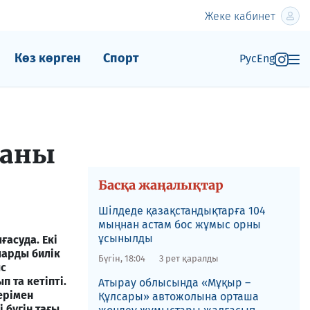
Жеке кабинет
Көз көрген
Спорт
Рус
Eng
каны
Басқа жаңалықтар
​Шілдеде қазақстандықтарға 104
мыңнан астам бос жұмыс орны
ұсынылды
асуда. Екі
ларды билік
Бүгін, 18:04
3 рет қаралды
ыс
 та кетіпті.
​Атырау облысында «Мұқыр –
ерімен
Құлсары» автожолына орташа
 бүгін тағы