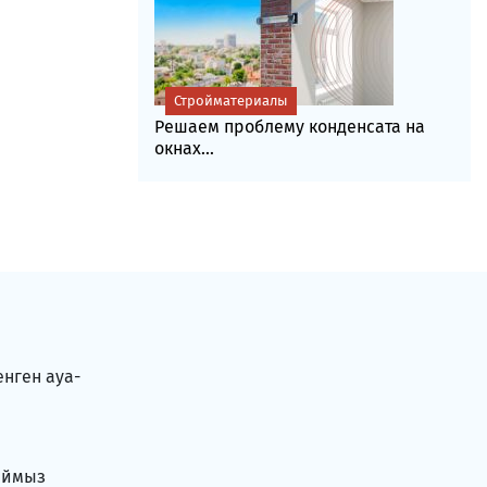
Стройматериалы
Решаем проблему конденсата на
окнах...
енген ауа-
аймыз