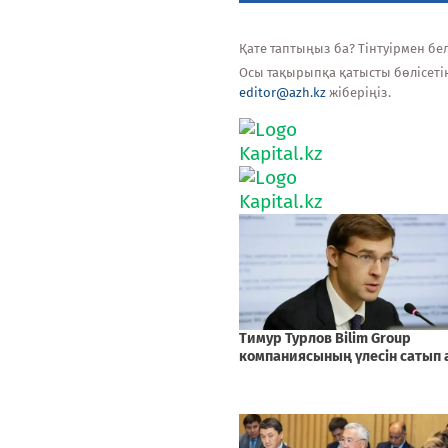
Қате таптыңыз ба? Тінтуірмен белг
Осы тақырыпқа қатысты бөлісеті
editor@azh.kz
жіберіңіз.