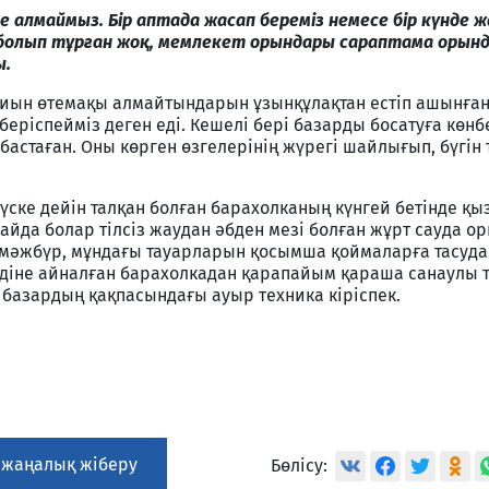
ре алмаймыз. Бір аптада жасап береміз немесе бір күнде ж
 болып тұрған жоқ, мемлекет орындары сараптама орын
ы.
 тиын өтемақы алмайтындарын ұзынқұлақтан естіп ашынға
беріспейміз деген еді. Кешелі бері базарды босатуға көнб
астаған. Оны көрген өзгелерінің жүрегі шайлығып, бүгін
түске дейін талқан болған барахолканың күнгей бетінде қы
айда болар тілсіз жаудан әбден мезі болған жұрт сауда о
 мәжбүр, мұндағы тауарларын қосымша қоймаларға тасуда
іне айналған барахолкадан қарапайым қараша санаулы т
базардың қақпасындағы ауыр техника кіріспек.
 жаңалық жіберу
Бөлісу: