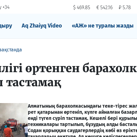
 +34
$ 469.85
€ 542.16
₽ 5.78
дыру
Aq Zhaiyq Video
«АЖ» не туралы жазды
зақстанда
лігі өртенген барахол
п тастамақ
Алматының барахолкасындағы теке-тірес жалғ
рет қатарынан өртеніп, күлге айналған базар
енді түгел сүріп тастамақ. Кешелі бері құрыл
техникалары тартылып, бұзудың алды басталып
Содан қорыққан саудагерлердің көбі өз ерікт
тауарларын әкетуде. Ал көшуге келіспегендері