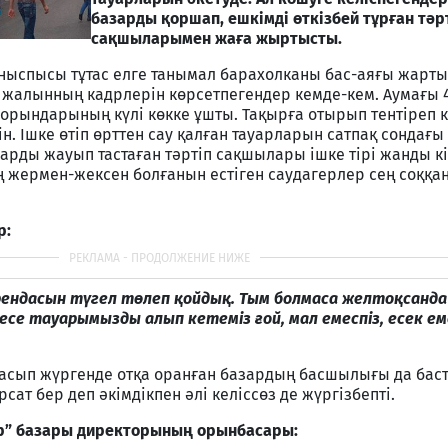
базарды қоршап, ешкімді өткізбей тұрған тәр
сақшыларымен жаға жыртысты.
 ныспысы тұтас елге танымал барахолканы бас-аяғы жарты
жалынның кадрлерін көрсетпегендер кемде-кем. Аумағы 
орындарының күлі көкке ұшты. Тақырға отырып тентіреп к
ін. Ішке өтіп өрттен сау қалған тауарларын сатпақ сондағы
зарды жауып тастаған тәртіп сақшылары ішке тірі жанды кі
ң жермен-жексен болғанын естіген саудагерлер сең соққа
аудагер:
ендасын түгел төлеп қойдық. Тым болмаса желтоқсанда 
се тауарымызды алып кетеміз ғой, мал емеспіз, есек еме
асып жүргенде отқа оранған базардың басшылығы да бас
сат бер деп әкімдікпен әлі келіссөз де жүргізбепті.
ер” базары директорының орынбасары: