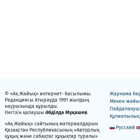
© «Ақ Жайық» интернет- басылымы.
Жарнама бе
Редакциясы Атырауда 1991 жылдың
Мекен-жайы
наурызында құрылды.
Пайдаланушы
Негізін қалаушы
Әбділда Мұқашев
.
Құпиялылық
«Ақ Жайық» сайтының материалдарын
Русский
Қазақстан Республикасының «Авторлық
құқық және сабақтас құқықтар туралы»