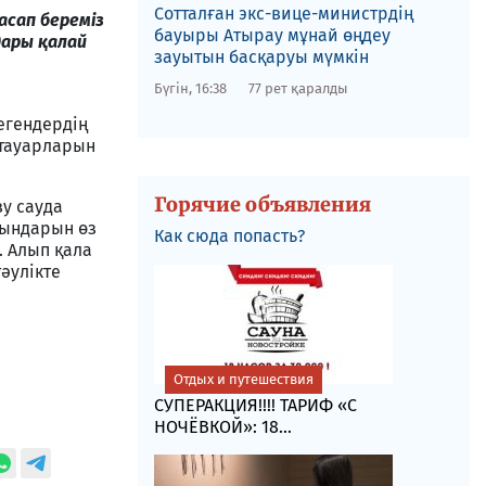
​Сотталған экс-вице-министрдің
асап береміз
бауыры Атырау мұнай өңдеу
дары қалай
зауытын басқаруы мүмкін
Бүгін, 16:38
77 рет қаралды
н
егендердің
 тауарларын
Горячие объявления
зу сауда
рындарын өз
Как сюда попасть?
. Алып қала
әулікте
Отдых и путешествия
СУПЕРАКЦИЯ!!!! ТАРИФ «C
НОЧЁВКОЙ»: 18...