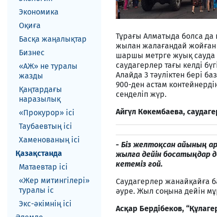
Экономика
Оқиға
Тұрағы Алматыда болса да
Басқа жаңалықтар
жылан жалағандай жойған 
Бизнес
шаршы метрге жуық сауда 
саудагерлер тағы келді бүг
«АЖ» не туралы
Алайда 3 тәуліктен бері ба
жазды
900-ден астам контейнерді
Қаңтардағы
сенделіп жүр.
наразылық
Айгүл Көкембаева, с
«Прокурор» ісі
Таубаевтың ісі
Хаменованың ісі
-
Біз желтоқсан айының ар
Қазақстанда
жылға дейін босатыңдар де
кетеміз ғой.
Матаевтар ici
«Жер митингілері»
Саудагерлер жанайқайға б
туралы іс
әуре. Жыл соңына дейін мұр
Экс-әкiмнiң iсi
Асқар Бердібеков, “Құлаг