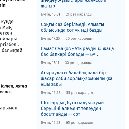
жөндеу жұмыстары жалғасып
тіп
жатыр
Бүгін, 18:01
21 рет қаралды
 күнде
​Соңғы сөз берілмеді: Алматы
4 мың
облысында сот үкімді бұзды
еткен
 ойлары.
Бүгін, 17:25
50 рет қаралды
ргізбеді.
​Самат Смақов «Атыраудың» жаңа
н балықтай
бас бапкері болады — БАҚ
Бүгін, 17:11
30 рет қаралды
Атыраудағы балабақшада бір
жасар сәби зорлық-зомбылыққа
ұшырады
істеп, жаңа
спіз,
Бүгін, 16:58
55 рет қаралды
Шоттардың бұғатталуы жұмыс
тарымен
берушіні алимент төлеуден
босатпайды — сот
Бүгін, 16:53
65 рет қаралды