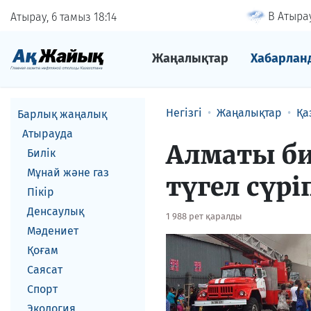
В Атырау
Атырау, 6 тамыз
18
14
Жаңалықтар
Хабарлан
Негізгі
Жаңалықтар
Қа
Барлық жаңалық
Атырауда
Алматы би
Билік
Мұнай және газ
түгел сүрі
Пікір
Денсаулық
1 988 рет қаралды
Мәдениет
Қоғам
Саясат
Спорт
Экология