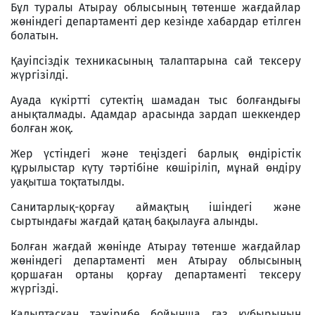
Бұл туралы Атырау облысының төтенше жағдайлар
жөніндегі департаменті дер кезінде хабардар етілген
болатын.
Қауіпсіздік техникасының талаптарына сай тексеру
жүргізілді.
Ауада күкіртті сутектің шамадан тыс болғандығы
анықталмады. Адамдар арасында зардап шеккендер
болған жоқ.
Жер үстіндегі және теңіздегі барлық өндірістік
құрылыстар күту тәртібіне көшіріліп, мұнай өндіру
уақытша тоқтатылды.
Санитарлық-қорғау аймақтың ішіндегі және
сыртындағы жағдай қатаң бақылауға алынды.
Болған жағдай жөнінде Атырау төтенше жағдайлар
жөніндегі департаменті мен Атырау облысының
қоршаған ортаны қорғау департаменті тексеру
жүргізді.
Қалыптасқан тәжірибе бойынша газ құбырының