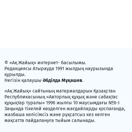
© «Ақ Жайық» интернет- басылымы.
Редакциясы Атырауда 1991 жылдың наурызында
құрылды.
Негізін қалаушы
Әбділда Мұқашев
.
«Ақ Жайық» сайтының материалдарын Қазақстан
Республикасының «Авторлық құқық және сабақтас
құқықтар туралы» 1996 жылғы 10 маусымдағы №6-I
Заңында тікелей көзделген жағдайларды қоспағанда,
жазбаша келісімсіз және рұқсатсыз кез келген
мақсатта пайдалануға тыйым салынады.