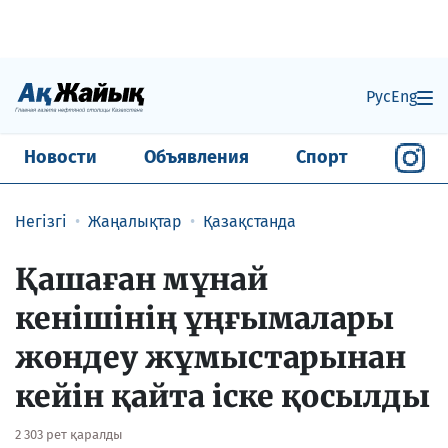
Рус
Eng
Новости
Объявления
Спорт
Негізгі
Жаңалықтар
Қазақстанда
Қашаған мұнай
кенішінің ұңғымалары
жөндеу жұмыстарынан
кейін қайта іске қосылды
2 303 рет қаралды