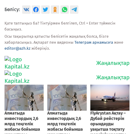
Бөлісу:
Қате таптыңыз ба? Тінтуірмен белгілеп, Ctrl + Enter түймесін
басыңыз.
Осы тақырыпқа қатысты бөлісетін жаңалық болса, бізге
хабарласыңыз. Ақпарат пен видеоны
Телеграм арнамызға
және
editor@azh.kz
жіберіңіз.