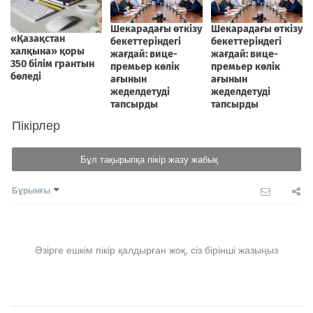
Пікірлер
Бұл тақырыпқа пікір жазу жабық
Бұрынғы
Әзірге ешкім пікір қалдырған жоқ, сіз бірінші жазыңыз