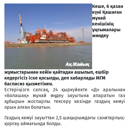
Кеше, 6 қазан
күні Қашаған
мұнай
кенішінің
ұңғымалары
жөндеу
жұмыстарынан кейін қайтадан ашылып, ешбір
кедергісіз іске қосылды, деп хабарлады МГМ
баспасөз қызметінен.
Естеріңізге салсақ, 24 қыркүйекте
«Д» аралынан
«Болашақ» мұнай өңдеу зауытына апаратын газ
құбырын жоспарлы тексеру кезінде
газдың кемуі
орын алған болатын.
Газдың кемуі зауыттан 2,5 шақырымдағы санитарлық-
қорғау аймағында болды.