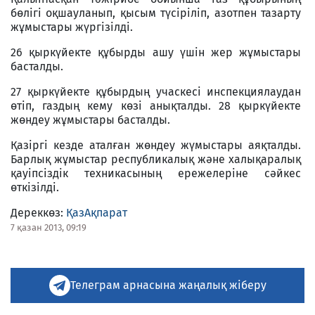
бөлігі оқшауланып, қысым түсіріліп, азотпен тазарту
жұмыстары жүргізілді.
26 қыркүйекте құбырды ашу үшін жер жұмыстары
басталды.
27 қыркүйекте құбырдың учаскесі инспекциялаудан
өтіп, газдың кему көзі анықталды. 28 қыркүйекте
жөндеу жұмыстары басталды.
Қазіргі кезде аталған жөндеу жүмыстары аяқталды.
Барлық жұмыстар республикалық және халықаралық
қауіпсіздік техникасының ережелеріне сәйкес
өткізілді.
Дереккөз:
ҚазАқпарат
7 қазан 2013, 09:19
Телеграм арнасына жаңалық жіберу