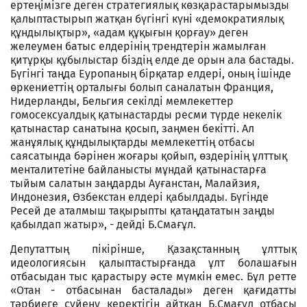
ертеңімізге деген стратегиялық көзқарастарымызды
қалыптастырып жатқан бүгінгі күні «демократиялық
құндылықтыр», «адам құқығын қорғау» деген
желеумен батыс елдерінің трендтерін жамылған
қитұрқы құбылыстар біздің елде де орын ала бастады.
Бүгінгі таңда Еуропаның бірқатар елдері, оның ішінде
өркениеттің орталығы болып саналатын Франция,
Нидерланды, Бельгия секілді мемлекеттер
гомосексуалдық қатынастарды ресми түрде некелік
қатынастар санатына қосып, заңмен бекітті. Ал
жанұялық құндылықтарды мемлекеттің отбасы
саясатында бәрінен жоғары қойып, өздерінің ұлттық
менталитетіне байланысты мұндай қатынастарға
тыйым салатын заңдарды Ауғанстан, Малайзия,
Индонезия, Өзбекстан елдері қабылдады. Бүгінде
Ресей де аталмыш тақырыпты қатаңдататын заңды
қабылдап жатыр», - дейді Б.Смағұл.
Депутаттың пікірінше, Қазақстанның ұлттық
идеологиясын қалыптастырғанда ұлт болашағын
отбасыдан тыс қарастыру әсте мүмкін емес. Бұл ретте
«Отан - отбасынан басталады» деген қағидатты
тәрбиеге сүйену керектігін айтқан Б.Смағұл отбасы