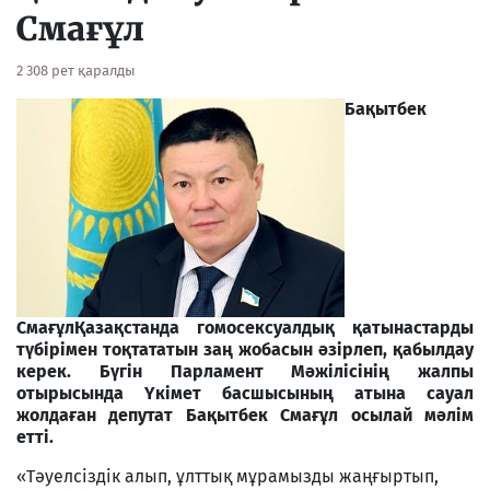
Смағұл
2 308 рет қаралды
Бақытбек
Смағұл
Қазақстанда гомосексуалдық қатынастарды
түбірімен тоқтататын заң жобасын әзірлеп, қабылдау
керек. Бүгін Парламент Мәжілісінің жалпы
отырысында Үкімет басшысының атына сауал
жолдаған депутат Бақытбек Смағұл осылай мәлім
етті.
«Тәуелсіздік алып, ұлттық мұрамызды жаңғыртып,