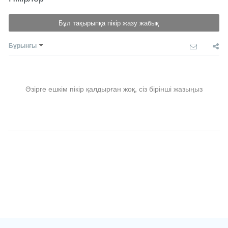
Бұл тақырыпқа пікір жазу жабық
Бұрынғы
Әзірге ешкім пікір қалдырған жоқ, сіз бірінші жазыңыз