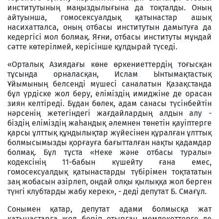
институтының маңыздылығына да тоқталды. Оның
айтуынша, гомосексуалдық қатынастар ашық
насихатталса, оның отбасы институтын дамытуға да
кедергісі мол болмақ. Яғни, отбасы институты мұндай
сәтте көтерілмей, керісінше құлдырай түседі.
«Орталық Азиядағы көне өркениеттердің тоғысқан
тұсында орналасқан, Ислам Ынтымақтастық
Ұйымының белсенді мүшесі саналатын Қазақстанда
бұл үрдіске жол беру, еліміздің имиджіне де орасан
зиян келтіреді. Бұдан бөлек, адам санасы түсінбейтін
нәрсенің жетегіндегі жағдайлардың алдын алу -
біздің еліміздің жаһандық әлемнен төнетін қауіптерге
қарсы ұлттық құндылықтар жүйесінен құралған ұлттық
болмысымызды қорғауға бағытталған нақты қадамдар
болмақ. Бұл тұста «Неке және отбасы туралы»
кодексінің 11-бабын күшейту ғана емес,
гомосексуалдық қатынастарды түбірімен тоқтататын
заң жобасын әзірлеп, ондай олқы қылыққа жол берген
түнгі клубтарды жабу керек», - деді депутат Б. Смағұл.
Сонымен қатар, депутат адами болмысқа жат
қатынастарға жол беріп отырған мемлекеттерге де