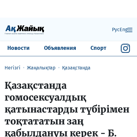
Рус
Eng
Новости
Объявления
Спорт
Негізгі
Жаңалықтар
Қазақстанда
Қазақстанда
гомосексуалдық
қатынастарды түбірімен
тоқтататын заң
қабылдануы керек - Б.