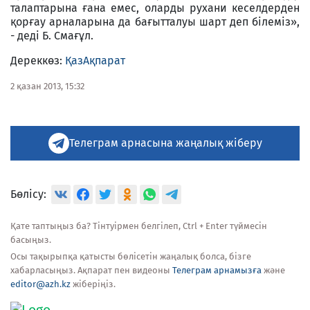
талаптарына ғана емес, оларды рухани кеселдерден
қорғау арналарына да бағытталуы шарт деп білеміз»,
- деді Б. Смағұл.
Дереккөз:
ҚазАқпарат
2 қазан 2013, 15:32
Телеграм арнасына жаңалық жіберу
Бөлісу:
Қате таптыңыз ба? Тінтуірмен белгілеп, Ctrl + Enter түймесін
басыңыз.
Осы тақырыпқа қатысты бөлісетін жаңалық болса, бізге
хабарласыңыз. Ақпарат пен видеоны
Телеграм арнамызға
және
editor@azh.kz
жіберіңіз.