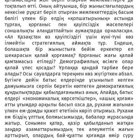
тоқталып өтті. Оның айтуынша, бір жыныстағылардың
некесіне рұқсат беріп отырған мемлекеттердің басым
бөлігі үлкен бір елдің «қолшатырының» астында
тұрған, қорғаныс пен қауіпсіздік мәселелері
соншалықты алаңдатпайтын аумақтарда орналасқан.
«Ал Қазақстан өз қауіпсіздігі үшін күні-түні көз
ілмейтін стратегиялық аймақта тұр. Ендеше,
болашақта бір жыныстыға бейім еркектер ел
шекарасын қалай қорғамақ? Қорғаныс жағы қалай
қамтамасыз етіледі? Демографиялық өсімге олар
қалай үлес қосады? Ұрпаққа қандай тәрбие бере
алады? Осы сауалдарға тереңнен көз жүгірткен абзал.
Бүгінге дейін батыс елдерінде ұсынылып келген
дамуымызға серпін беретін көптеген демократиялық
құндылықтарды қабылдағанымыз анық. Алайда, батыс
елдері «экономикалық көрсеткіштер», «ашық қоғам»
атты ұғымдар арқылы басып озса да, рухани жағынан
үлкен ем-домды қажет ететінін көріп отырмыз. Рухани
ем біздің ұлттық болмысымызда, бабалар мұрасында
жатыр. Сонымен қатар, қазір қабылданып жатқан
заңдар азаматтарымыздың тек әлеуметтік жағын
арттырып, олардың бай-қуатты қоғамда өмір сүру